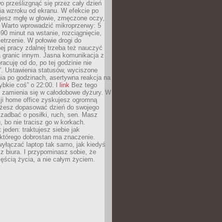
 prześlizgnąć się przez cały dzień
ia wzroku od ekranu. W efekcie po
ujesz mgłę w głowie, zmęczone oczy,
. Warto wprowadzić mikroprzerwy: 5
90 minut na wstanie, rozciągnięcie,
etrzenie. W połowie drogi do
j pracy zdalnej trzeba też nauczyć
a granic innym. Jasna komunikacja z
racuję od do, po tej godzinie nie
. Ustawienia statusów, wyciszone
ia po godzinach, asertywna reakcja na
ybkie coś” o 22:00. l
link
Bez tego
a zamienia się w całodobowe dyżury. W
ji home office zyskujesz ogromną
żesz dopasować dzień do swojego
j zadbać o posiłki, ruch, sen. Masz
, bo nie tracisz go w korkach.
 jeden: traktujesz siebie jak
 którego dobrostan ma znaczenie.
yłączać laptop tak samo, jak kiedyś
z biura. I przypominasz sobie, że
zęścią życia, a nie całym życiem.