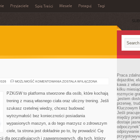
rie
Przyjaciele
Wesele
Potaguj
Tagi
Spis Treści
SUB
Praca zdalna
dojazdów, el
SUPLEMENTACJA
 2026
MOŻLIWOŚĆ KOMENTOWANIA
ZOSTAŁA WYŁĄCZONA
kawa z włas
kilku miesią
PZKiSW to platforma stworzone dla osób, które kochają
rozmycie gr
„jestem dost
trening z masą własnego ciała oraz uliczny trening. Jeśli
przerwę, tru
Kluczowym b
szukasz rzetelnej wiedzy, chcesz budować
Jeśli pracuj
wytrzymałość bez konieczności posiadania
między pran
dostaje jasne
wypasionych maszyn, a do tego marzysz o zdrowszym
odpoczynek”
ciele, ta strona jest dokładnie po to, by prowadzić Cię
odpisywanie 
przygotowyw
cji dla początkujących i zaawansowanych, dla tych, którzy