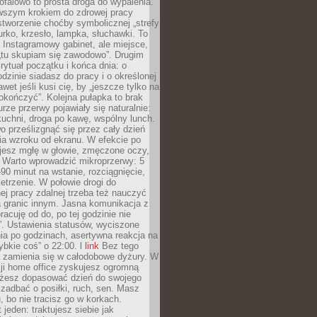
ofalowo to prosta droga do wypalenia.
rwszym krokiem do zdrowej pracy
 stworzenie choćby symbolicznej „strefy
iurko, krzesło, lampka, słuchawki. To
 Instagramowy gabinet, ale miejsce,
„tu skupiam się zawodowo”. Drugim
 rytuał początku i końca dnia: o
odzinie siadasz do pracy i o określonej
wet jeśli kusi cię, by „jeszcze tylko na
okończyć”. Kolejna pułapka to brak
urze przerwy pojawiały się naturalnie:
uchni, droga po kawę, wspólny lunch.
 prześlizgnąć się przez cały dzień
ia wzroku od ekranu. W efekcie po
ujesz mgłę w głowie, zmęczone oczy,
. Warto wprowadzić mikroprzerwy: 5
90 minut na wstanie, rozciągnięcie,
etrzenie. W połowie drogi do
j pracy zdalnej trzeba też nauczyć
a granic innym. Jasna komunikacja z
racuję od do, po tej godzinie nie
. Ustawienia statusów, wyciszone
ia po godzinach, asertywna reakcja na
ybkie coś” o 22:00. l
link
Bez tego
a zamienia się w całodobowe dyżury. W
ji home office zyskujesz ogromną
żesz dopasować dzień do swojego
j zadbać o posiłki, ruch, sen. Masz
, bo nie tracisz go w korkach.
 jeden: traktujesz siebie jak