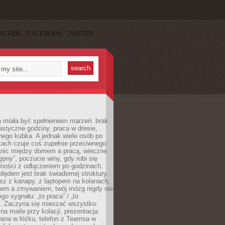
SCRIBE
FACEBOOK
TWITTER
 miała być spełnieniem marzeń: brak
astyczne godziny, praca w dresie,
nego kubka. A jednak wiele osób po
cach czuje coś zupełnie przeciwnego:
anic między domem a pracą, wieczne
ępny”, poczucie winy, gdy robi się
dności z odłączeniem po godzinach.
łędem jest brak świadomej struktury.
esz z kanapy, z laptopem na kolanach,
iem a zmywaniem, twój mózg nigdy nie
go sygnału: „to praca” / „to
. Zaczyna się mieszać wszystko:
na maile przy kolacji, prezentacja
ana w łóżku, telefon z Teamsa w