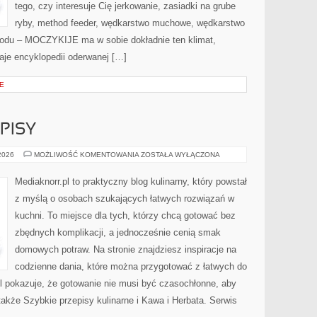
tego, czy interesuje Cię jerkowanie, zasiadki na grube
ryby, method feeder, wędkarstwo muchowe, wędkarstwo
lodu – MOCZYKIJE ma w sobie dokładnie ten klimat,
daje encyklopedii oderwanej […]
E
PISY
SEZONOWE
 2026
MOŻLIWOŚĆ KOMENTOWANIA
ZOSTAŁA WYŁĄCZONA
PRZEPISY
Mediaknorr.pl to praktyczny blog kulinarny, który powstał
z myślą o osobach szukających łatwych rozwiązań w
kuchni. To miejsce dla tych, którzy chcą gotować bez
zbędnych komplikacji, a jednocześnie cenią smak
domowych potraw. Na stronie znajdziesz inspiracje na
codzienne dania, które można przygotować z łatwych do
l pokazuje, że gotowanie nie musi być czasochłonne, aby
akże Szybkie przepisy kulinarne i Kawa i Herbata. Serwis