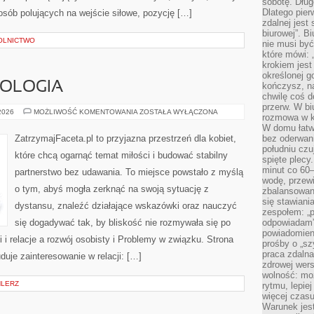
sobotę. Dług
Dlatego pie
 osób polujących na wejście siłowe, pozycję […]
zdalnej jest
biurowej”. B
OLNICTWO
nie musi być
które mówi: 
krokiem jest
określonej g
HOLOGIA
kończysz, na
chwilę coś d
przerw. W bi
MIŁOŚĆ
 2026
MOŻLIWOŚĆ KOMENTOWANIA
ZOSTAŁA WYŁĄCZONA
rozmowa w k
A
PSYCHOLOGIA
W domu łatwo
ZatrzymajFaceta.pl to przyjazna przestrzeń dla kobiet,
bez oderwan
południu cz
które chcą ogarnąć temat miłości i budować stabilny
spięte plecy
minut co 60–
partnerstwo bez udawania. To miejsce powstało z myślą
wodę, przewi
o tym, abyś mogła zerknąć na swoją sytuację z
zbalansowane
się stawiani
dystansu, znaleźć działające wskazówki oraz nauczyć
zespołem: „p
się dogadywać tak, by bliskość nie rozmywała się po
odpowiadam”
powiadomien
 i relacje a rozwój osobisty i Problemy w związku. Strona
prośby o „sz
praca zdaln
duje zainteresowanie w relacji: […]
zdrowej wers
wolność: mo
HLERZ
rytmu, lepie
więcej czasu
Warunek jest