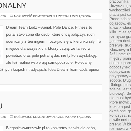
pracownika,
JONALNY
Uczysz się w
wychodziłeś 
praca jest c
TANIEC
 2026
MOŻLIWOŚĆ KOMENTOWANIA
ZOSTAŁA WYŁĄCZONA
Praca zdalna
PROFESJONALNY
dojazdów, el
Dream Team Łódź – Aerial, Pole Dance, Fitness to
kawa z włas
kilku miesią
portal stworzona dla osób, które chcą połączyć ruch
rozmycie gr
„jestem dost
sceniczny z treningiem i rozwijać się w kierunku siły. To
przerwę, tru
miejsce dla wszystkich, którzy czują, że taniec w
Kluczowym b
Jeśli pracuj
powietrzu oraz pole potrafią dać nie tylko satysfakcję,
między pran
ale też realnie wspierają samopoczucie. Polecamy
dostaje jasne
odpoczynek”
 różnych krajach i tradycjach. Idea Dream Team Łódź opiera
odpisywanie 
przygotowyw
sobotę. Dług
Dlatego pie
zdalnej jest
biurowej”. B
nie musi być
które mówi: 
U
krokiem jest
określonej g
kończysz, na
TRENING
 2026
MOŻLIWOŚĆ KOMENTOWANIA
ZOSTAŁA WYŁĄCZONA
chwilę coś d
W
DOMU
przerw. W bi
Bieganiewwarszawie.pl to konkretny serwis dla osób,
rozmowa w k