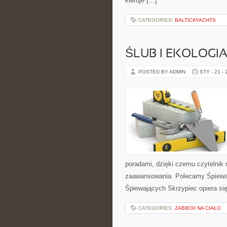
kieruje […]
CATEGORIES:
BALTICAYACHTS
ŚLUB I EKOLOGI
POSTED BY ADMIN
STY - 21 -
poradami, dzięki czemu czytelnik
zaawansowania. Polecamy Śpiewają
Śpiewających Skrzypiec opiera się
CATEGORIES:
ZABIEGI NA CIAŁO