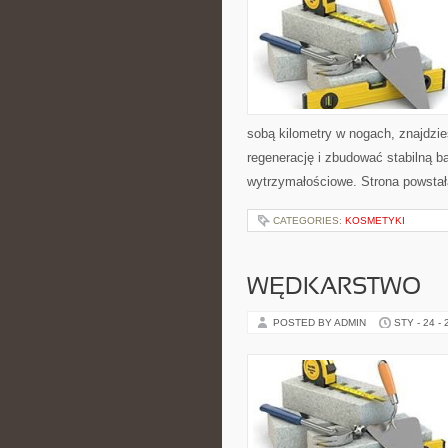
sobą kilometry w nogach, znajdzi
regenerację i zbudować stabilną ba
wytrzymałościowe. Strona powstał
CATEGORIES:
KOSMETYKI
WĘDKARSTWO
POSTED BY ADMIN
STY - 24 -