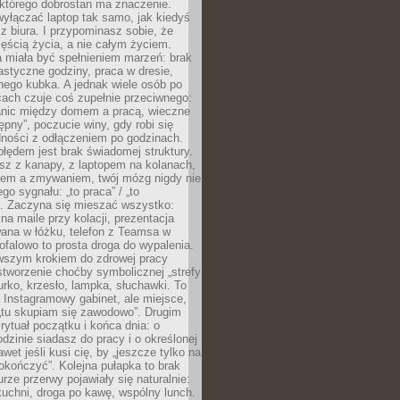
 którego dobrostan ma znaczenie.
yłączać laptop tak samo, jak kiedyś
z biura. I przypominasz sobie, że
zęścią życia, a nie całym życiem.
 miała być spełnieniem marzeń: brak
astyczne godziny, praca w dresie,
nego kubka. A jednak wiele osób po
cach czuje coś zupełnie przeciwnego:
anic między domem a pracą, wieczne
ępny”, poczucie winy, gdy robi się
dności z odłączeniem po godzinach.
łędem jest brak świadomej struktury.
esz z kanapy, z laptopem na kolanach,
iem a zmywaniem, twój mózg nigdy nie
go sygnału: „to praca” / „to
. Zaczyna się mieszać wszystko:
na maile przy kolacji, prezentacja
ana w łóżku, telefon z Teamsa w
ofalowo to prosta droga do wypalenia.
rwszym krokiem do zdrowej pracy
 stworzenie choćby symbolicznej „strefy
iurko, krzesło, lampka, słuchawki. To
 Instagramowy gabinet, ale miejsce,
„tu skupiam się zawodowo”. Drugim
 rytuał początku i końca dnia: o
odzinie siadasz do pracy i o określonej
wet jeśli kusi cię, by „jeszcze tylko na
okończyć”. Kolejna pułapka to brak
urze przerwy pojawiały się naturalnie:
uchni, droga po kawę, wspólny lunch.