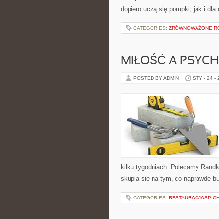
dopiero uczą się pompki, jak i dla
CATEGORIES:
ZRÓWNOWAŻONE R
MIŁOŚĆ A PSYC
POSTED BY ADMIN
STY - 24 -
kilku tygodniach. Polecamy Randki
skupia się na tym, co naprawdę bu
CATEGORIES:
RESTAURACJASPIC