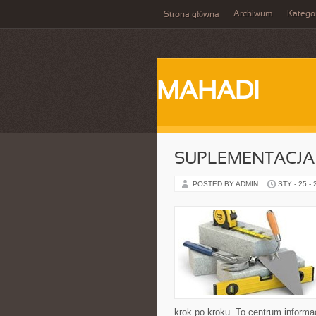
Archiwum
Katego
Strona główna
MAHADI
SUPLEMENTACJA
POSTED BY ADMIN
STY - 25 -
krok po kroku. To centrum informa