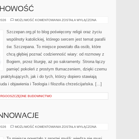
UCHOWOŚĆ
MODLITWA
 2026
MOŻLIWOŚĆ KOMENTOWANIA
ZOSTAŁA WYŁĄCZONA
I
DUCHOWOŚĆ
Szczepan.org.pl to blog poświęcony religii oraz życiu
wspólnoty katolickiej, którego sercem jest temat parafii
św. Szczepana. To miejsce powstało dla osób, które
chcą głębiej poznać codzienność wiary: od rozmowy z
Bogiem, przez liturgię, aż po sakramenty. Strona łączy
pamięć pokoleń z prostym tłumaczeniem, dzięki czemu
 praktykujących, jak i do tych, którzy dopiero stawiają
da i objawienia i Teologia i filozofia chrześcijańska. […]
NERGOOSZCZĘDNE BUDOWNICTWO
INNOWACJE
TECHNOLOGIA
 2026
MOŻLIWOŚĆ KOMENTOWANIA
ZOSTAŁA WYŁĄCZONA
I
INNOWACJE
To miejsce powstało z prostej myśli: wiedza nie musi