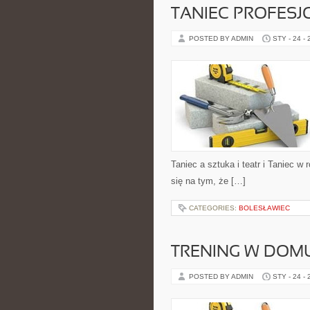
TANIEC PROFES
POSTED BY ADMIN
STY - 24 -
Taniec a sztuka i teatr i Taniec w
się na tym, że […]
CATEGORIES:
BOLESŁAWIEC
TRENING W DOM
POSTED BY ADMIN
STY - 24 -