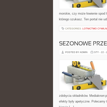
morskie, czy może łowienie spod 
którego szukasz. Ten portal nie u
CATEGORIES:
LOTNICTWO CYWILN
SEZONOWE PRZE
POSTED BY ADMIN
STY - 22 -
zdobycia składników. Mediaknorr.p
efekty były apetyczne. Polecamy t