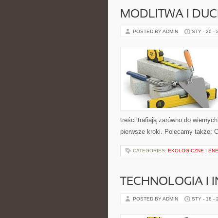
MODLITWA I D
POSTED BY ADMIN
STY - 20 -
treści trafiają zarówno do wiernych
pierwsze kroki. Polecamy także: Cu
CATEGORIES:
EKOLOGICZNE I E
TECHNOLOGIA I 
POSTED BY ADMIN
STY - 18 -