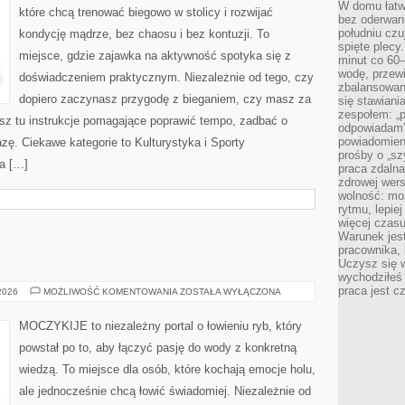
W domu łatwo
które chcą trenować biegowo w stolicy i rozwijać
bez oderwan
południu cz
kondycję mądrze, bez chaosu i bez kontuzji. To
spięte plecy
miejsce, gdzie zajawka na aktywność spotyka się z
minut co 60–
wodę, przewi
doświadczeniem praktycznym. Niezależnie od tego, czy
zbalansowane
dopiero zaczynasz przygodę z bieganiem, czy masz za
się stawiani
zespołem: „p
esz tu instrukcje pomagające poprawić tempo, zadbać o
odpowiadam”
powiadomien
zę. Ciekawe kategorie to Kulturystyka i Sporty
prośby o „sz
a […]
praca zdaln
zdrowej wers
wolność: mo
rytmu, lepie
więcej czasu
Warunek jest
pracownika,
Uczysz się w
wychodziłeś 
praca jest c
WĘDKARSTWO
 2026
MOŻLIWOŚĆ KOMENTOWANIA
ZOSTAŁA WYŁĄCZONA
MOCZYKIJE to niezależny portal o łowieniu ryb, który
powstał po to, aby łączyć pasję do wody z konkretną
wiedzą. To miejsce dla osób, które kochają emocje holu,
ale jednocześnie chcą łowić świadomiej. Niezależnie od