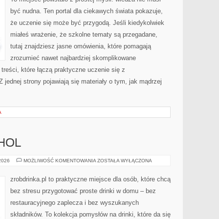
być nudna. Ten portal dla ciekawych świata pokazuje,
że uczenie się może być przygodą. Jeśli kiedykolwiek
miałeś wrażenie, że szkolne tematy są przegadane,
tutaj znajdziesz jasne omówienia, które pomagają
zrozumieć nawet najbardziej skomplikowane
treści, które łączą praktyczne uczenie się z
 jednej strony pojawiają się materiały o tym, jak mądrzej
A
OHOL
ZDROWIE
 2026
MOŻLIWOŚĆ KOMENTOWANIA
ZOSTAŁA WYŁĄCZONA
I
ALKOHOL
zrobdrinka.pl to praktyczne miejsce dla osób, które chcą
bez stresu przygotować proste drinki w domu – bez
restauracyjnego zaplecza i bez wyszukanych
składników. To kolekcja pomysłów na drinki, które da się