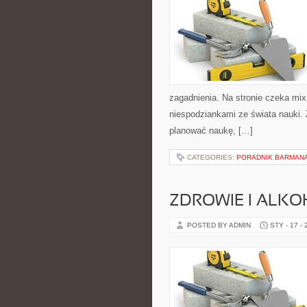
zagadnienia. Na stronie czeka mix 
niespodziankami ze świata nauki. Z
planować naukę, […]
CATEGORIES:
PORADNIK BARMAN
ZDROWIE I ALK
POSTED BY ADMIN
STY - 17 -