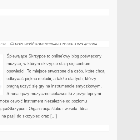
A
ŚLUB
 2026
MOŻLIWOŚĆ KOMENTOWANIA
ZOSTAŁA WYŁĄCZONA
I
EKOLOGIA
Śpiewające Skrzypce to online’owy blog poświęcony
muzyce, w którym skrzypce stają się centrum
opowieści. To miejsce stworzone dla osób, które chcą
odkrywać piękno melodii, a także dla tych, którzy
pragną uczyć się gry na instrumencie smyczkowym.
Strona łączy muzyczne ciekawostki z przystępnymi
 może oswoić instrument niezależnie od poziomu
ceSkrzypce i Organizacja ślubu i wesela. Idea
 na pasji do skrzypiec oraz […]