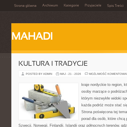
Archiwum
Kategorie
Przyjaciele
Strona główna
Spis Treści
MAHADI
KULTURA I TRADYCJE
POSTED BY ADMIN
MAJ - 21 - 2026
MOŻLIWOŚĆ KOMENTOWA
kraje nordyckie to region, 
osoby marzące o podróżach
którym niezwykłe widoki spo
każda podróż może stać się
Strona poświęcona tej tem
porad dla osób, które chcą 
Szwecji, Norwegii, Finlandii, Islandii oraz północnych terenów, gd