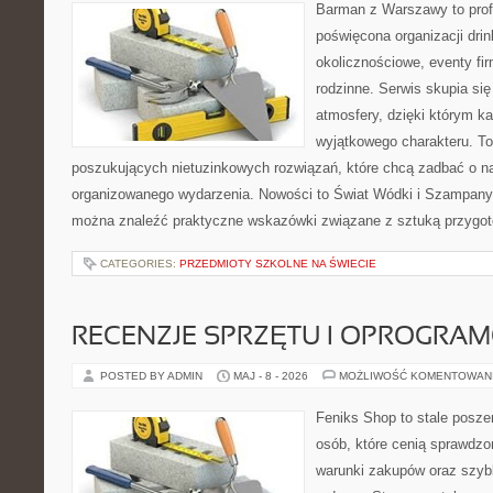
Barman z Warszawy to profe
poświęcona organizacji dri
okolicznościowe, eventy fi
rodzinne. Serwis skupia się
atmosfery, dzięki którym k
wyjątkowego charakteru. To
poszukujących nietuzinkowych rozwiązań, które chcą zadbać o 
organizowanego wydarzenia. Nowości to Świat Wódki i Szampany 
można znaleźć praktyczne wskazówki związane z sztuką przygoto
CATEGORIES:
PRZEDMIOTY SZKOLNE NA ŚWIECIE
RECENZJE SPRZĘTU I OPROGRA
POSTED BY ADMIN
MAJ - 8 - 2026
MOŻLIWOŚĆ KOMENTOWAN
Feniks Shop to stale poszer
osób, które cenią sprawdzo
warunki zakupów oraz szyb