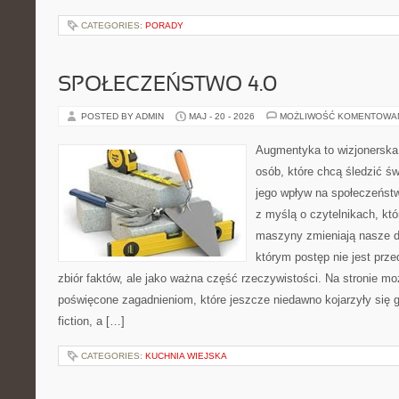
CATEGORIES:
PORADY
SPOŁECZEŃSTWO 4.0
POSTED BY ADMIN
MAJ - 20 - 2026
MOŻLIWOŚĆ KOMENTOWA
Augmentyka to wizjonerska 
osób, które chcą śledzić św
jego wpływ na społeczeństw
z myślą o czytelnikach, któr
maszyny zmieniają nasze d
którym postęp nie jest prz
zbiór faktów, ale jako ważna część rzeczywistości. Na stronie m
poświęcone zagadnieniom, które jeszcze niedawno kojarzyły się gł
fiction, a […]
CATEGORIES:
KUCHNIA WIEJSKA