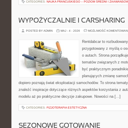
CATEGORIES:
NAUKA FRANCUSKIEGO – POZIOM ŚREDNI I ZAAWANSO
WYPOŻYCZALNIE I CARSHARING
POSTED BY ADMIN
MAJ - 4 - 2026
MOŻLIWOŚĆ KOMENTOWAN
Rentdabcar to rozbudowany 
przygotowany z myślą o os
o autach. Strona porządkuj
tematów związanych z moto
być praktycznym poradniki
planujących zmianę samocho
dopiero poznają świat eksploatacji samochodów. To strona tema
znaleźć inspiracje dotyczące różnych aspektów korzystania z au
modelu aż po praktyczne decyzje zakupowe. Nowości na […]
CATEGORIES:
FIZJOTERAPIA ESTETYCZNA
SEZONOWE GOTOWANIE