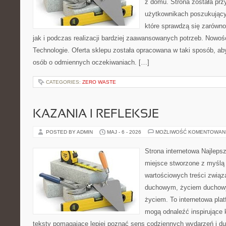
z domu. Strona została pr
użytkownikach poszukujący
które sprawdzą się zarówno
jak i podczas realizacji bardziej zaawansowanych potrzeb. Nowoś
Technologie. Oferta sklepu została opracowana w taki sposób, a
osób o odmiennych oczekiwaniach. […]
CATEGORIES:
ZERO WASTE
KAZANIA I REFLEKSJE
POSTED BY ADMIN
MAJ - 6 - 2026
MOŻLIWOŚĆ KOMENTOWAN
Strona internetowa Najleps
miejsce stworzone z myślą 
wartościowych treści zwią
duchowym, życiem duchow
życiem. To internetowa plat
mogą odnaleźć inspirujące 
teksty pomagające lepiej poznać sens codziennych wydarzeń i 