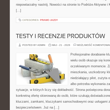
niepowtarzalny nastrój. Nowości na stronie to Podróże Aktywne 
[…]
CATEGORIES:
PRAWO JAZDY
TESTY I RECENZJE PRODUKTÓW
POSTED BY ADMIN
MAJ - 21 - 2026
MOŻLIWOŚĆ KOMENTOWA
Profesjonalne dorabianie kl
wielu osób okazuje się kon
oczekiwanym momencie. Zg
mieszkania, uszkodzony k
niedziałający pilot, zużyt
albo potrzeba wykonania z
sytuacje, w których liczy się dokładność. Strona poświęcona dora
konkretną ofertę skierowaną do osób, które szukają doświadczon
kluczami, zamkami, kluczykami samochodowymi oraz usługami 
bezpieczeństwem. Już na […]