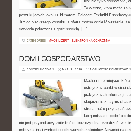
być nie tylko doprawione, 
To witryna, która może zai
poszukujących lokalu z klimatem. Polecam Techniki Przechowywa
Już od pierwszego kontaktu z ofertą można odnieść wrażenie, że B
swobodę połączoną z gościnnością. […]
CATEGORIES:
IMMOBILIZERY I ELEKTRONIKA OCHRONNA
DOM I GOSPODARSTWO
POSTED BY ADMIN
MAJ - 3 - 2026
MOŻLIWOŚĆ KOMENTOWAN
Madlennn to miejsce, które
estetyczny punkt w sieci d
praktycznych informacji. 
skojarzenie z czymś chara
strona może przyciągać uw
lubią naturalne podejście d
nie jest przypadkowy zbiór treści, lecz czytelna przestrzeń, w kt
estetyka, jak i wartość publikowanych materiałów. Nowości na stro