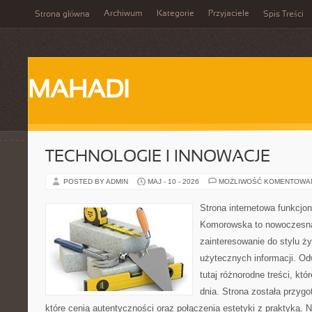
Archiwum
Kategorie
Przyjaciele
Strona główna
Spis Treści
MAHADI
TECHNOLOGIE I INNOWACJE
POSTED BY ADMIN
MAJ - 10 - 2026
MOŻLIWOŚĆ KOMENTOWA
Strona internetowa funkcjo
Komorowska to nowoczesna 
zainteresowanie do stylu życ
użytecznych informacji. O
tutaj różnorodne treści, kt
dnia. Strona została przyg
które cenią autentyczności oraz połączenia estetyki z praktyką. 