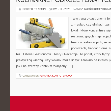
KULINARNE PODRÓŻE TEMATYC
POSTED BY ADMIN
KWI - 11 - 2026
MOŻLIWOŚĆ KOMENTOWA
Ta witryna o gastronomii t
z myślą o czytelnikach za
lokali, które koncentruje s
restauracyjnych inspiracja
treści o restauracjach, rece
podróżach, trendach oraz z
też Historia Gastronomii i Testy i Recenzje. To portal, który łączy
praktyczną wiedzą. Użytkownik może liczyć zarówno na interesują
jak i na szerszy kontekst związany […]
CATEGORIES:
GRAFIKA KOMPUTEROWA