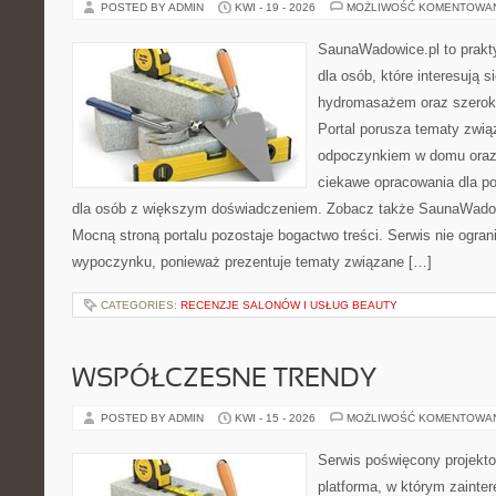
POSTED BY ADMIN
KWI - 19 - 2026
MOŻLIWOŚĆ KOMENTOWA
SaunaWadowice.pl to prakt
dla osób, które interesują s
hydromasażem oraz szerok
Portal porusza tematy zwią
odpoczynkiem w domu oraz 
ciekawe opracowania dla po
dla osób z większym doświadczeniem. Zobacz także SaunaWadowi
Mocną stroną portalu pozostaje bogactwo treści. Serwis nie ogran
wypoczynku, ponieważ prezentuje tematy związane […]
CATEGORIES:
RECENZJE SALONÓW I USŁUG BEAUTY
WSPÓŁCZESNE TRENDY
POSTED BY ADMIN
KWI - 15 - 2026
MOŻLIWOŚĆ KOMENTOWA
Serwis poświęcony projekto
platforma, w którym zainte