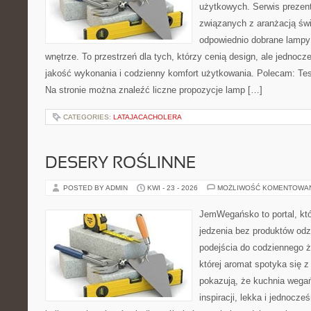
użytkowych. Serwis prezent
związanych z aranżacją świ
odpowiednio dobrane lampy 
wnętrze. To przestrzeń dla tych, którzy cenią design, ale jednoc
jakość wykonania i codzienny komfort użytkowania. Polecam: Test
Na stronie można znaleźć liczne propozycje lamp […]
CATEGORIES:
LATAJACACHOLERA
DESERY ROŚLINNE
POSTED BY ADMIN
KWI - 23 - 2026
MOŻLIWOŚĆ KOMENTOWA
JemWegańsko to portal, któr
jedzenia bez produktów od
podejścia do codziennego ż
której aromat spotyka się z
pokazują, że kuchnia wega
inspiracji, lekka i jednocz