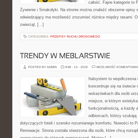
całość. Fajne kategorie to P
Żywienie i Smakołyki. Na stronie można znaleźć obszerne opisy w
odwiedzający ma możliwość zrozumieć różnice między rasami. O
zwierząt, […]
CATEGORIES:
PRZEPISY RUCHU DROGOWEGO
TRENDY W MEBLARSTWIE
POSTED BY ADMIN
KWI - 13 - 2026
MOŻLIWOŚĆ KOMENTOWA
Italsystem to współczesna w
koncentruje się na świecie
wskazówkach dla osób urzą
miejsce, w którym estetyka
funkcjonalnością, a każdy a
odbiorcach, którzy szukaj
dotyczących foteli i szeroko rozumianego komfortu. Nowości to P
Renowacje. Strona została stworzona dla osób, które chcą rozsą
wyposażenia do różnych pomieszczeń. Można […]