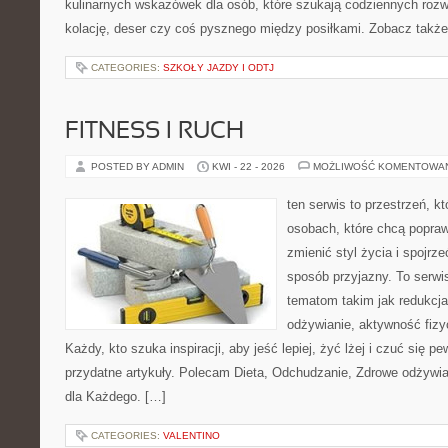
kulinarnych wskazówek dla osób, które szukają codziennych rozw
kolację, deser czy coś pysznego między posiłkami. Zobacz także 
CATEGORIES:
SZKOŁY JAZDY I ODTJ
FITNESS I RUCH
POSTED BY ADMIN
KWI - 22 - 2026
MOŻLIWOŚĆ KOMENTOWA
ten serwis to przestrzeń, k
osobach, które chcą popra
zmienić styl życia i spojrz
sposób przyjazny. To serw
tematom takim jak redukcj
odżywianie, aktywność fizy
Każdy, kto szuka inspiracji, aby jeść lepiej, żyć lżej i czuć się pew
przydatne artykuły. Polecam Dieta, Odchudzanie, Zdrowe odżywi
dla Każdego. […]
CATEGORIES:
VALENTINO