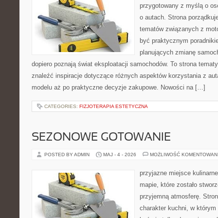
przygotowany z myślą o os
o autach. Strona porządkuj
tematów związanych z moto
być praktycznym poradniki
planujących zmianę samocho
dopiero poznają świat eksploatacji samochodów. To strona tema
znaleźć inspiracje dotyczące różnych aspektów korzystania z au
modelu aż po praktyczne decyzje zakupowe. Nowości na […]
CATEGORIES:
FIZJOTERAPIA ESTETYCZNA
SEZONOWE GOTOWANIE
POSTED BY ADMIN
MAJ - 4 - 2026
MOŻLIWOŚĆ KOMENTOWAN
przyjazne miejsce kulinarne
mapie, które zostało stwor
przyjemną atmosferę. Stron
charakter kuchni, w którym