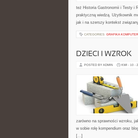
też Historia Gastronomii i Testy i 
praktyczną wiedzą. Użytkownik moż
jak i na szerszy kontekst związan
CATEGORIES:
GRAFIKA KOMPUTE
DZIECI I WZROK
POSTED BY ADMIN
KWI - 10 - 
zarówno na sprawności wzroku, ja
w sobie rolę kompendium oraz blog
[…]