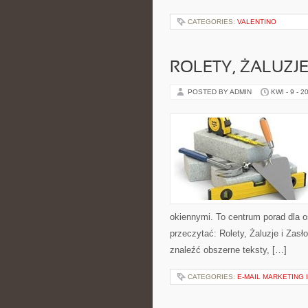
CATEGORIES:
VALENTINO
ROLETY, ŻALUZJE
POSTED BY ADMIN
KWI - 9 - 2
okiennymi. To centrum porad dla 
przeczytać: Rolety, Żaluzje i Zas
znaleźć obszerne teksty, […]
CATEGORIES:
E-MAIL MARKETING 