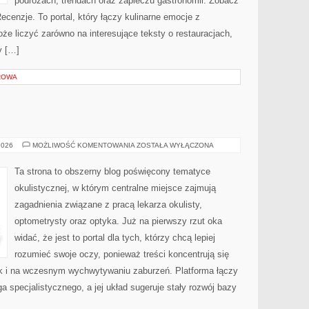
podróżach, trendach oraz zapleczu gastronomii. Zobacz
Recenzje. To portal, który łączy kulinarne emocje z
e liczyć zarówno na interesujące teksty o restauracjach,
y […]
ROWA
DZIECI
2026
MOŻLIWOŚĆ KOMENTOWANIA
ZOSTAŁA WYŁĄCZONA
I
WZROK
Ta strona to obszerny blog poświęcony tematyce
okulistycznej, w którym centralne miejsce zajmują
zagadnienia związane z pracą lekarza okulisty,
optometrysty oraz optyka. Już na pierwszy rzut oka
widać, że jest to portal dla tych, którzy chcą lepiej
rozumieć swoje oczy, ponieważ treści koncentrują się
k i na wczesnym wychwytywaniu zaburzeń. Platforma łączy
a specjalistycznego, a jej układ sugeruje stały rozwój bazy