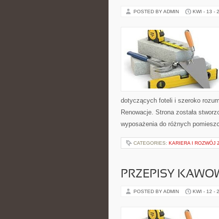
POSTED BY ADMIN
KWI - 13 - 
dotyczących foteli i szeroko rozu
Renowacje. Strona została stworz
wyposażenia do różnych pomiesz
CATEGORIES:
KARIERA I ROZWÓJ
PRZEPISY KAWO
POSTED BY ADMIN
KWI - 12 - 