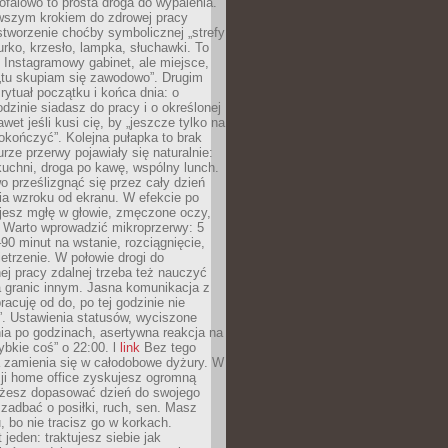
ofalowo to prosta droga do wypalenia.
rwszym krokiem do zdrowej pracy
 stworzenie choćby symbolicznej „strefy
iurko, krzesło, lampka, słuchawki. To
 Instagramowy gabinet, ale miejsce,
„tu skupiam się zawodowo”. Drugim
 rytuał początku i końca dnia: o
odzinie siadasz do pracy i o określonej
wet jeśli kusi cię, by „jeszcze tylko na
okończyć”. Kolejna pułapka to brak
urze przerwy pojawiały się naturalnie:
uchni, droga po kawę, wspólny lunch.
 prześlizgnąć się przez cały dzień
ia wzroku od ekranu. W efekcie po
ujesz mgłę w głowie, zmęczone oczy,
. Warto wprowadzić mikroprzerwy: 5
90 minut na wstanie, rozciągnięcie,
etrzenie. W połowie drogi do
j pracy zdalnej trzeba też nauczyć
a granic innym. Jasna komunikacja z
racuję od do, po tej godzinie nie
. Ustawienia statusów, wyciszone
ia po godzinach, asertywna reakcja na
ybkie coś” o 22:00. l
link
Bez tego
a zamienia się w całodobowe dyżury. W
ji home office zyskujesz ogromną
żesz dopasować dzień do swojego
j zadbać o posiłki, ruch, sen. Masz
, bo nie tracisz go w korkach.
 jeden: traktujesz siebie jak