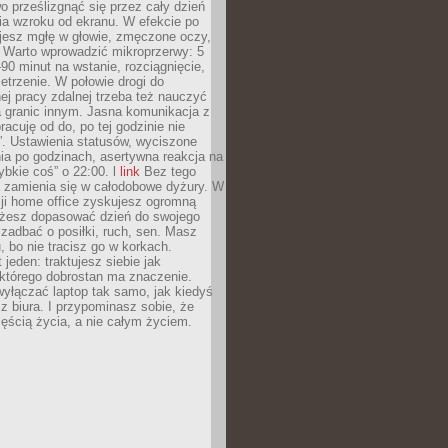
 prześlizgnąć się przez cały dzień
ia wzroku od ekranu. W efekcie po
ujesz mgłę w głowie, zmęczone oczy,
. Warto wprowadzić mikroprzerwy: 5
90 minut na wstanie, rozciągnięcie,
etrzenie. W połowie drogi do
j pracy zdalnej trzeba też nauczyć
a granic innym. Jasna komunikacja z
racuję od do, po tej godzinie nie
. Ustawienia statusów, wyciszone
ia po godzinach, asertywna reakcja na
ybkie coś” o 22:00. l
link
Bez tego
a zamienia się w całodobowe dyżury. W
ji home office zyskujesz ogromną
żesz dopasować dzień do swojego
j zadbać o posiłki, ruch, sen. Masz
, bo nie tracisz go w korkach.
 jeden: traktujesz siebie jak
 którego dobrostan ma znaczenie.
yłączać laptop tak samo, jak kiedyś
z biura. I przypominasz sobie, że
zęścią życia, a nie całym życiem.