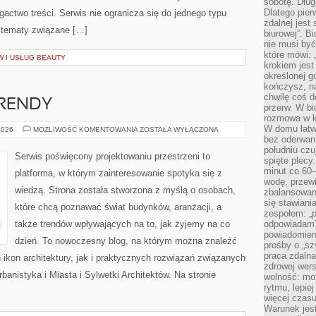
sobotę. Dług
Dlatego pie
gactwo treści. Serwis nie ogranicza się do jednego typu
zdalnej jest
 tematy związane […]
biurowej”. B
nie musi być
które mówi: 
 I USŁUG BEAUTY
krokiem jest
określonej g
kończysz, na
chwilę coś d
RENDY
przerw. W bi
rozmowa w k
W domu łatwo
WSPÓŁCZESNE
2026
MOŻLIWOŚĆ KOMENTOWANIA
ZOSTAŁA WYŁĄCZONA
TRENDY
bez oderwan
południu cz
Serwis poświęcony projektowaniu przestrzeni to
spięte plecy
minut co 60–
platforma, w którym zainteresowanie spotyka się z
wodę, przewi
wiedzą. Strona została stworzona z myślą o osobach,
zbalansowane
się stawiani
które chcą poznawać świat budynków, aranżacji, a
zespołem: „p
także trendów wpływających na to, jak żyjemy na co
odpowiadam”
powiadomien
dzień. To nowoczesny blog, na którym można znaleźć
prośby o „sz
praca zdaln
 ikon architektury, jak i praktycznych rozwiązań związanych
zdrowej wers
nistyka i Miasta i Sylwetki Architektów. Na stronie
wolność: mo
rytmu, lepie
więcej czasu
Warunek jest