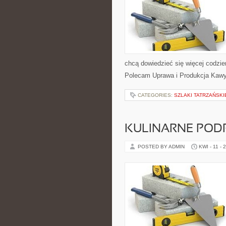
chcą dowiedzieć się więcej codzi
Polecam Uprawa i Produkcja Kawy 
CATEGORIES:
SZLAKI TATRZAŃSKI
KULINARNE POD
POSTED BY ADMIN
KWI - 11 - 