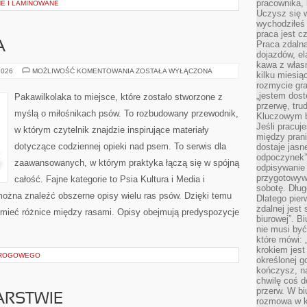
pracownika,
E I LAMINOWANE
Uczysz się w
wychodziłeś 
praca jest c
Praca zdalna
A
dojazdów, el
kawa z włas
PAKAWILKOLAKA
2026
MOŻLIWOŚĆ KOMENTOWANIA
ZOSTAŁA WYŁĄCZONA
kilku miesią
rozmycie gr
„jestem dost
Pakawilkolaka to miejsce, które zostało stworzone z
przerwę, tru
myślą o miłośnikach psów. To rozbudowany przewodnik,
Kluczowym b
Jeśli pracuj
w którym czytelnik znajdzie inspirujące materiały
między pran
dotyczące codziennej opieki nad psem. To serwis dla
dostaje jasne
odpoczynek”
zaawansowanych, w którym praktyka łączą się w spójną
odpisywanie 
przygotowyw
całość. Fajne kategorie to Psia Kultura i Media i
sobotę. Dług
można znaleźć obszerne opisy wielu ras psów. Dzięki temu
Dlatego pie
zdalnej jest
mieć różnice między rasami. Opisy obejmują predyspozycje
biurowej”. B
nie musi być
które mówi: 
krokiem jest
DROGOWEGO
określonej g
kończysz, na
chwilę coś d
przerw. W bi
ARSTWIE
rozmowa w k