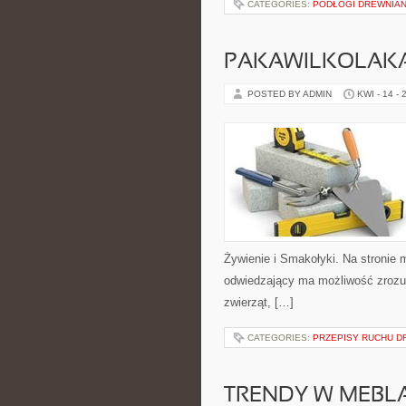
CATEGORIES:
PODŁOGI DREWNIAN
PAKAWILKOLAK
POSTED BY ADMIN
KWI - 14 - 
Żywienie i Smakołyki. Na stronie 
odwiedzający ma możliwość zrozu
zwierząt, […]
CATEGORIES:
PRZEPISY RUCHU 
TRENDY W MEBL