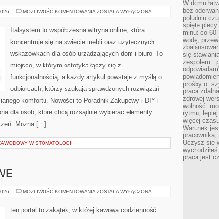
W domu łatwo
bez oderwan
TRENDY
2026
MOŻLIWOŚĆ KOMENTOWANIA
ZOSTAŁA WYŁĄCZONA
W
południu cz
MEBLARSTWIE
spięte plecy
Italsystem to współczesna witryna online, która
minut co 60–
wodę, przewi
koncentruje się na świecie mebli oraz użytecznych
zbalansowane
wskazówkach dla osób urządzających dom i biuro. To
się stawiani
zespołem: „p
miejsce, w którym estetyka łączy się z
odpowiadam”
powiadomien
funkcjonalnością, a każdy artykuł powstaje z myślą o
prośby o „sz
odbiorcach, którzy szukają sprawdzonych rozwiązań
praca zdaln
zdrowej wers
mianego komfortu. Nowości to Poradnik Zakupowy i DIY i
wolność: mo
ona dla osób, które chcą rozsądnie wybierać elementy
rytmu, lepie
więcej czasu
czeń. Można […]
Warunek jest
pracownika,
Uczysz się w
 ZAWODOWY W STOMATOLOGII
wychodziłeś 
praca jest c
WE
PRZEPISY
2026
MOŻLIWOŚĆ KOMENTOWANIA
ZOSTAŁA WYŁĄCZONA
KAWOWE
ten portal to zakątek, w której kawowa codzienność