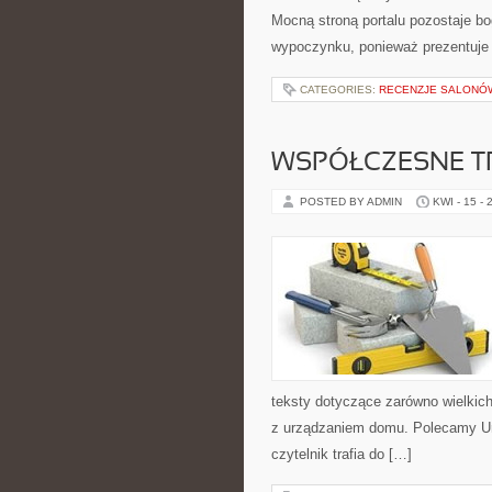
Mocną stroną portalu pozostaje bo
wypoczynku, ponieważ prezentuje
CATEGORIES:
RECENZJE SALONÓW
WSPÓŁCZESNE T
POSTED BY ADMIN
KWI - 15 - 
teksty dotyczące zarówno wielkich
z urządzaniem domu. Polecamy Urba
czytelnik trafia do […]