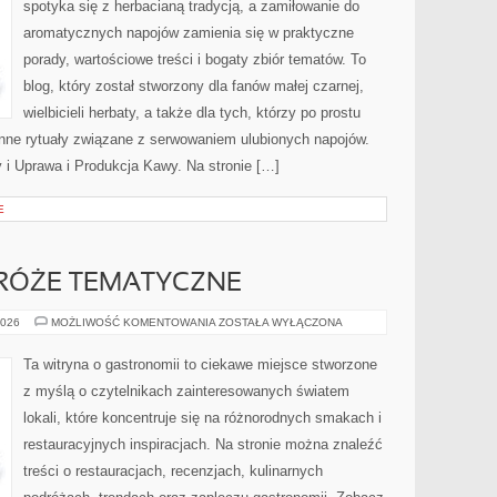
spotyka się z herbacianą tradycją, a zamiłowanie do
aromatycznych napojów zamienia się w praktyczne
porady, wartościowe treści i bogaty zbiór tematów. To
blog, który został stworzony dla fanów małej czarnej,
wielbicieli herbaty, a także dla tych, którzy po prostu
enne rytuały związane z serwowaniem ulubionych napojów.
i Uprawa i Produkcja Kawy. Na stronie […]
E
RÓŻE TEMATYCZNE
KULINARNE
2026
MOŻLIWOŚĆ KOMENTOWANIA
ZOSTAŁA WYŁĄCZONA
PODRÓŻE
TEMATYCZNE
Ta witryna o gastronomii to ciekawe miejsce stworzone
z myślą o czytelnikach zainteresowanych światem
lokali, które koncentruje się na różnorodnych smakach i
restauracyjnych inspiracjach. Na stronie można znaleźć
treści o restauracjach, recenzjach, kulinarnych