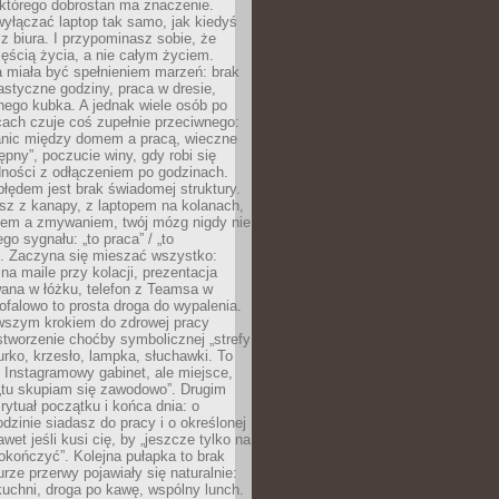
 którego dobrostan ma znaczenie.
yłączać laptop tak samo, jak kiedyś
z biura. I przypominasz sobie, że
zęścią życia, a nie całym życiem.
 miała być spełnieniem marzeń: brak
astyczne godziny, praca w dresie,
nego kubka. A jednak wiele osób po
cach czuje coś zupełnie przeciwnego:
anic między domem a pracą, wieczne
ępny”, poczucie winy, gdy robi się
dności z odłączeniem po godzinach.
łędem jest brak świadomej struktury.
esz z kanapy, z laptopem na kolanach,
iem a zmywaniem, twój mózg nigdy nie
go sygnału: „to praca” / „to
. Zaczyna się mieszać wszystko:
na maile przy kolacji, prezentacja
ana w łóżku, telefon z Teamsa w
ofalowo to prosta droga do wypalenia.
rwszym krokiem do zdrowej pracy
 stworzenie choćby symbolicznej „strefy
iurko, krzesło, lampka, słuchawki. To
 Instagramowy gabinet, ale miejsce,
„tu skupiam się zawodowo”. Drugim
 rytuał początku i końca dnia: o
odzinie siadasz do pracy i o określonej
wet jeśli kusi cię, by „jeszcze tylko na
okończyć”. Kolejna pułapka to brak
urze przerwy pojawiały się naturalnie:
uchni, droga po kawę, wspólny lunch.