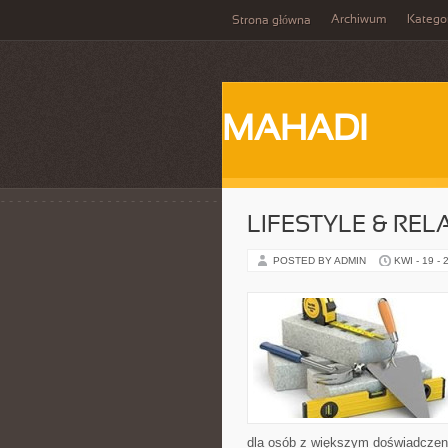
Archiwum
Katego
Strona główna
MAHADI
LIFESTYLE & REL
POSTED BY ADMIN
KWI - 19 - 
dla osób z większym doświadczen