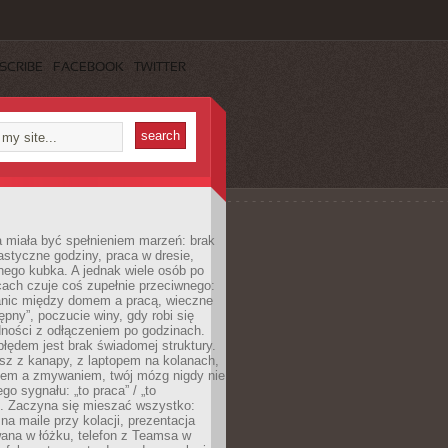
SCRIBE
FACEBOOK
TWITTER
 miała być spełnieniem marzeń: brak
astyczne godziny, praca w dresie,
nego kubka. A jednak wiele osób po
cach czuje coś zupełnie przeciwnego:
anic między domem a pracą, wieczne
ępny”, poczucie winy, gdy robi się
dności z odłączeniem po godzinach.
łędem jest brak świadomej struktury.
esz z kanapy, z laptopem na kolanach,
iem a zmywaniem, twój mózg nigdy nie
go sygnału: „to praca” / „to
. Zaczyna się mieszać wszystko:
na maile przy kolacji, prezentacja
ana w łóżku, telefon z Teamsa w