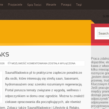
rie
Przyjaciele
Wesele
Potaguj
Tagi
Spis Treści
SUB
AKS
Praca zdalna
dojazdów, el
LIFESTYLE
2026
MOŻLIWOŚĆ KOMENTOWANIA
ZOSTAŁA WYŁĄCZONA
kawa z włas
&
RELAKS
kilku miesią
SaunaWadowice.pl to praktyczne zaplecze poradnicze
rozmycie gr
„jestem dost
dla osób, które interesują się strefą saun, basenami,
przerwę, tru
Kluczowym b
hydromasażem oraz szeroko rozumianym regeneracją.
Jeśli pracuj
Portal porusza tematy związane z wygodą, wellness i
między pran
dostaje jasne
odpoczynkiem w domu oraz ogrodzie. Można tu znaleźć
odpoczynek”
ciekawe opracowania dla początkujących, ale również
odpisywanie 
przygotowyw
iem. Zobacz także SaunaWadowice i Lifestyle & Relaks.