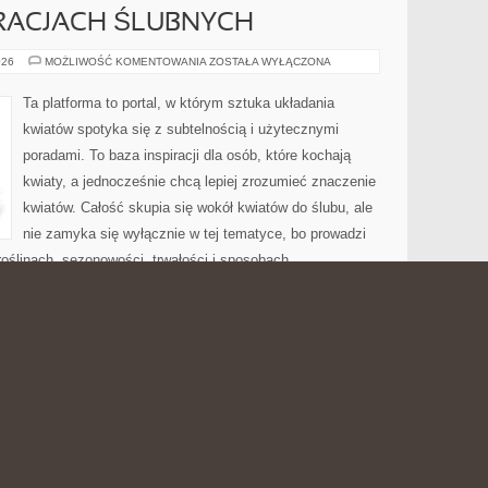
RACJACH ŚLUBNYCH
KWIATY
026
MOŻLIWOŚĆ KOMENTOWANIA
ZOSTAŁA WYŁĄCZONA
W
DEKORACJACH
ŚLUBNYCH
Ta platforma to portal, w którym sztuka układania
kwiatów spotyka się z subtelnością i użytecznymi
poradami. To baza inspiracji dla osób, które kochają
kwiaty, a jednocześnie chcą lepiej zrozumieć znaczenie
kwiatów. Całość skupia się wokół kwiatów do ślubu, ale
nie zamyka się wyłącznie w tej tematyce, bo prowadzi
oślinach, sezonowości, trwałości i sposobach
cieli, gdzie estetyka łączy się z pomysłowością. Dzięki