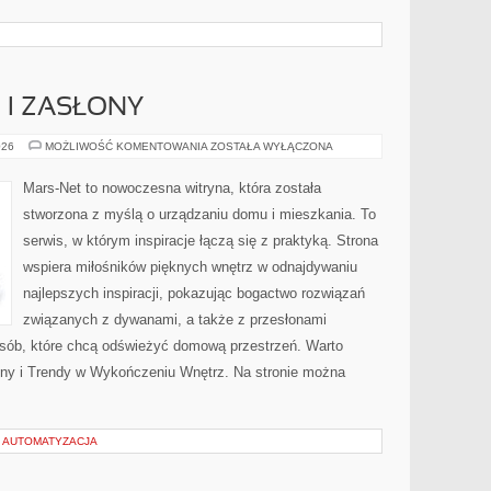
 I ZASŁONY
ROLETY,
026
MOŻLIWOŚĆ KOMENTOWANIA
ZOSTAŁA WYŁĄCZONA
ŻALUZJE
I
ZASŁONY
Mars-Net to nowoczesna witryna, która została
stworzona z myślą o urządzaniu domu i mieszkania. To
serwis, w którym inspiracje łączą się z praktyką. Strona
wspiera miłośników pięknych wnętrz w odnajdywaniu
najlepszych inspiracji, pokazując bogactwo rozwiązań
związanych z dywanami, a także z przesłonami
osób, które chcą odświeżyć domową przestrzeń. Warto
łony i Trendy w Wykończeniu Wnętrz. Na stronie można
I AUTOMATYZACJA