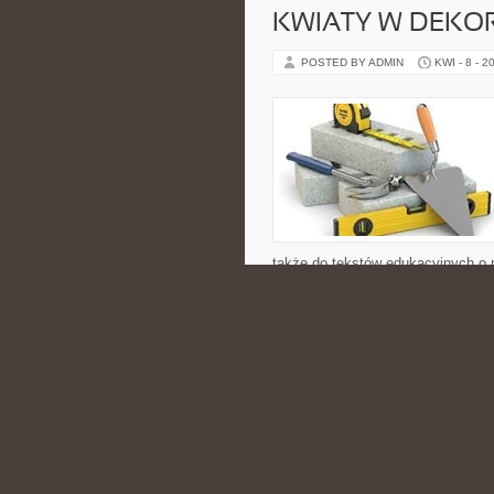
KWIATY W DEKO
POSTED BY ADMIN
KWI - 8 - 2
także do tekstów edukacyjnych o r
komponowania. To strona dla marzy
[…]
CATEGORIES:
PALMTREEVIEW