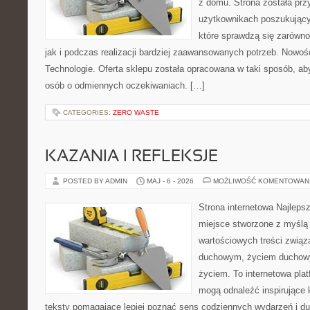
z domu. Strona została pr
użytkownikach poszukujący
które sprawdzą się zarówno
jak i podczas realizacji bardziej zaawansowanych potrzeb. Nowoś
Technologie. Oferta sklepu została opracowana w taki sposób, a
osób o odmiennych oczekiwaniach. […]
CATEGORIES:
ZERO WASTE
KAZANIA I REFLEKSJE
POSTED BY ADMIN
MAJ - 6 - 2026
MOŻLIWOŚĆ KOMENTOWAN
Strona internetowa Najleps
miejsce stworzone z myślą 
wartościowych treści zwią
duchowym, życiem duchow
życiem. To internetowa plat
mogą odnaleźć inspirujące 
teksty pomagające lepiej poznać sens codziennych wydarzeń i 