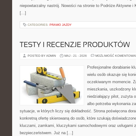
niepowtarzalny nastrój. Nowości na stronie to Podróże Aktywne 
[…]
CATEGORIES:
PRAWO JAZDY
TESTY I RECENZJE PRODUKTÓW
POSTED BY ADMIN
MAJ - 21 - 2026
MOŻLIWOŚĆ KOMENTOWA
Profesjonalne dorabianie kl
wielu osób okazuje się kon
oczekiwanym momencie. Zg
mieszkania, uszkodzony k
niedziałający pilot, zużyt
albo potrzeba wykonania z
sytuacje, w których liczy się dokładność. Strona poświęcona dora
konkretną ofertę skierowaną do osób, które szukają doświadczon
kluczami, zamkami, kluczykami samochodowymi oraz usługami 
bezpieczeństwem. Już na […]