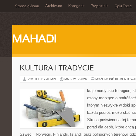
Archiwum
Kategorie
Przyjaciele
Strona główna
Spis Treści
MAHADI
KULTURA I TRADYCJE
POSTED BY ADMIN
MAJ - 21 - 2026
MOŻLIWOŚĆ KOMENTOWA
kraje nordyckie to region, 
osoby marzące o podróżach
którym niezwykłe widoki spo
każda podróż może stać się
Strona poświęcona tej tem
porad dla osób, które chcą 
Szwecji, Norwegii, Finlandii, Islandii oraz północnych terenów, gd