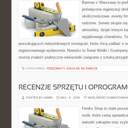
Barman z Warszawy to profe
poświęcona organizacji dri
okolicznościowe, eventy fi
rodzinne. Serwis skupia się
atmosfery, dzięki którym k
wyjątkowego charakteru. To
poszukujących nietuzinkowych rozwiązań, które chcą zadbać o 
organizowanego wydarzenia. Nowości to Świat Wódki i Szampany 
można znaleźć praktyczne wskazówki związane z sztuką przygoto
CATEGORIES:
PRZEDMIOTY SZKOLNE NA ŚWIECIE
RECENZJE SPRZĘTU I OPROGRA
POSTED BY ADMIN
MAJ - 8 - 2026
MOŻLIWOŚĆ KOMENTOWAN
Feniks Shop to stale poszer
osób, które cenią sprawdzo
warunki zakupów oraz szyb