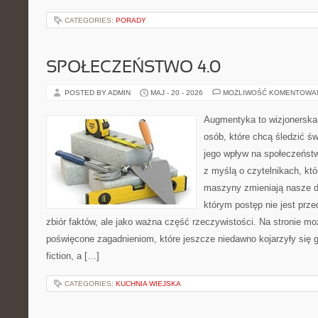
CATEGORIES:
PORADY
SPOŁECZEŃSTWO 4.0
POSTED BY ADMIN
MAJ - 20 - 2026
MOŻLIWOŚĆ KOMENTOWA
Augmentyka to wizjonerska 
osób, które chcą śledzić św
jego wpływ na społeczeństw
z myślą o czytelnikach, któr
maszyny zmieniają nasze d
którym postęp nie jest prz
zbiór faktów, ale jako ważna część rzeczywistości. Na stronie m
poświęcone zagadnieniom, które jeszcze niedawno kojarzyły się gł
fiction, a […]
CATEGORIES:
KUCHNIA WIEJSKA