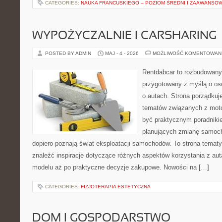
CATEGORIES:
NAUKA FRANCUSKIEGO – POZIOM ŚREDNI I ZAAWANSO
WYPOŻYCZALNIE I CARSHARING
POSTED BY ADMIN
MAJ - 4 - 2026
MOŻLIWOŚĆ KOMENTOWAN
Rentdabcar to rozbudowany 
przygotowany z myślą o os
o autach. Strona porządkuj
tematów związanych z moto
być praktycznym poradniki
planujących zmianę samocho
dopiero poznają świat eksploatacji samochodów. To strona tema
znaleźć inspiracje dotyczące różnych aspektów korzystania z au
modelu aż po praktyczne decyzje zakupowe. Nowości na […]
CATEGORIES:
FIZJOTERAPIA ESTETYCZNA
DOM I GOSPODARSTWO