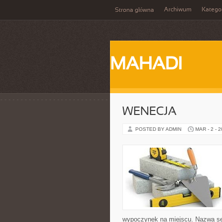
Archiwum
Katego
Strona główna
MAHADI
WENECJA
POSTED BY ADMIN
MAR - 2 - 
wypoczynek na miejscu. Nazwa ser