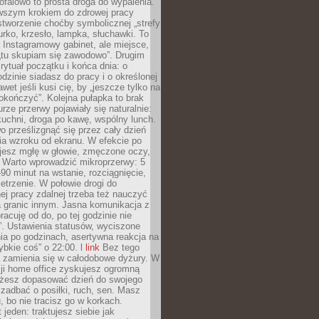
ofalowo to prosta droga do wypalenia.
rwszym krokiem do zdrowej pracy
 stworzenie choćby symbolicznej „strefy
iurko, krzesło, lampka, słuchawki. To
 Instagramowy gabinet, ale miejsce,
„tu skupiam się zawodowo”. Drugim
 rytuał początku i końca dnia: o
odzinie siadasz do pracy i o określonej
wet jeśli kusi cię, by „jeszcze tylko na
okończyć”. Kolejna pułapka to brak
urze przerwy pojawiały się naturalnie:
uchni, droga po kawę, wspólny lunch.
 prześlizgnąć się przez cały dzień
ia wzroku od ekranu. W efekcie po
ujesz mgłę w głowie, zmęczone oczy,
. Warto wprowadzić mikroprzerwy: 5
90 minut na wstanie, rozciągnięcie,
etrzenie. W połowie drogi do
j pracy zdalnej trzeba też nauczyć
a granic innym. Jasna komunikacja z
racuję od do, po tej godzinie nie
. Ustawienia statusów, wyciszone
ia po godzinach, asertywna reakcja na
ybkie coś” o 22:00. l
link
Bez tego
a zamienia się w całodobowe dyżury. W
ji home office zyskujesz ogromną
żesz dopasować dzień do swojego
j zadbać o posiłki, ruch, sen. Masz
, bo nie tracisz go w korkach.
 jeden: traktujesz siebie jak