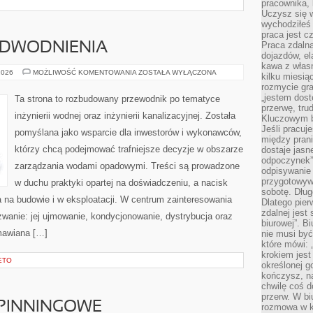
pracownika,
Uczysz się w
wychodziłeś 
praca jest c
Praca zdalna
ODWODNIENIA
dojazdów, el
kawa z włas
KANALIZACJA
2026
MOŻLIWOŚĆ KOMENTOWANIA
ZOSTAŁA WYŁĄCZONA
kilku miesią
I
rozmycie gr
ODWODNIENIA
„jestem dost
Ta strona to rozbudowany przewodnik po tematyce
przerwę, tru
inżynierii wodnej oraz inżynierii kanalizacyjnej. Została
Kluczowym b
Jeśli pracuj
pomyślana jako wsparcie dla inwestorów i wykonawców,
między pran
którzy chcą podejmować trafniejsze decyzje w obszarze
dostaje jasne
odpoczynek”
zarządzania wodami opadowymi. Treści są prowadzone
odpisywanie 
przygotowyw
w duchu praktyki opartej na doświadczeniu, a nacisk
sobotę. Dług
 na budowie i w eksploatacji. W centrum zainteresowania
Dlatego pie
zdalnej jest
zwanie: jej ujmowanie, kondycjonowanie, dystrybucja oraz
biurowej”. B
mawiana […]
nie musi być
które mówi: 
krokiem jest
ETO
określonej g
kończysz, na
chwilę coś d
przerw. W bi
PINNINGOWE
rozmowa w k