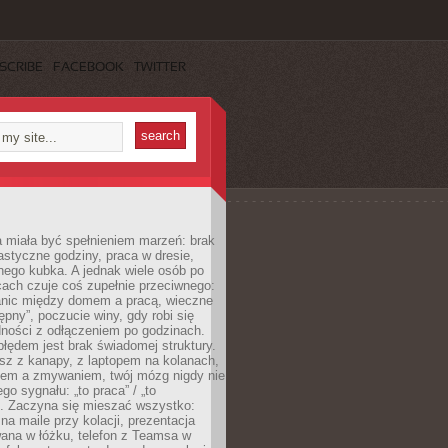
SCRIBE
FACEBOOK
TWITTER
 miała być spełnieniem marzeń: brak
astyczne godziny, praca w dresie,
nego kubka. A jednak wiele osób po
cach czuje coś zupełnie przeciwnego:
anic między domem a pracą, wieczne
ępny”, poczucie winy, gdy robi się
dności z odłączeniem po godzinach.
łędem jest brak świadomej struktury.
esz z kanapy, z laptopem na kolanach,
iem a zmywaniem, twój mózg nigdy nie
go sygnału: „to praca” / „to
. Zaczyna się mieszać wszystko:
na maile przy kolacji, prezentacja
ana w łóżku, telefon z Teamsa w