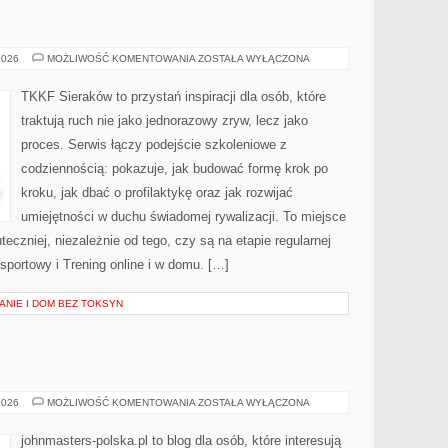
LEKKOATLETYKA
2026
MOŻLIWOŚĆ KOMENTOWANIA
ZOSTAŁA WYŁĄCZONA
TKKF Sieraków to przystań inspiracji dla osób, które
traktują ruch nie jako jednorazowy zryw, lecz jako
proces. Serwis łączy podejście szkoleniowe z
codziennością: pokazuje, jak budować formę krok po
kroku, jak dbać o profilaktykę oraz jak rozwijać
umiejętności w duchu świadomej rywalizacji. To miejsce
teczniej, niezależnie od tego, czy są na etapie regularnej
portowy i Trening online i w domu. […]
ANIE I DOM BEZ TOKSYN
COTY
2026
MOŻLIWOŚĆ KOMENTOWANIA
ZOSTAŁA WYŁĄCZONA
INC.
(USA)
johnmasters-polska.pl to blog dla osób, które interesują