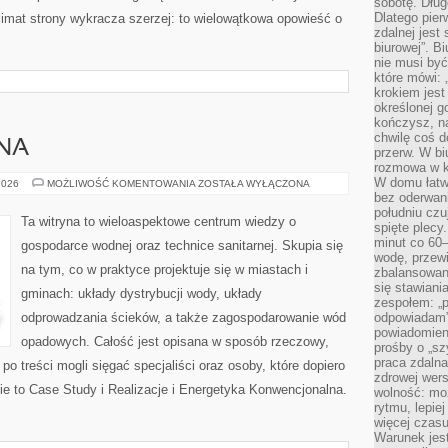
sobotę. Dług
Dlatego pie
klimat strony wykracza szerzej: to wielowątkowa opowieść o
zdalnej jest
biurowej”. B
nie musi być
które mówi: 
krokiem jest
określonej g
kończysz, na
chwilę coś d
DNA
przerw. W bi
rozmowa w k
W domu łatwo
INŻYNIERIA
2026
MOŻLIWOŚĆ KOMENTOWANIA
ZOSTAŁA WYŁĄCZONA
WODNA
bez oderwan
południu cz
Ta witryna to wieloaspektowe centrum wiedzy o
spięte plecy
minut co 60–
gospodarce wodnej oraz technice sanitarnej. Skupia się
wodę, przewi
na tym, co w praktyce projektuje się w miastach i
zbalansowane
się stawiani
gminach: układy dystrybucji wody, układy
zespołem: „p
odprowadzania ścieków, a także zagospodarowanie wód
odpowiadam”
powiadomien
opadowych. Całość jest opisana w sposób rzeczowy,
prośby o „sz
praca zdaln
 po treści mogli sięgać specjaliści oraz osoby, które dopiero
zdrowej wers
ie to Case Study i Realizacje i Energetyka Konwencjonalna.
wolność: mo
rytmu, lepie
więcej czasu
Warunek jest