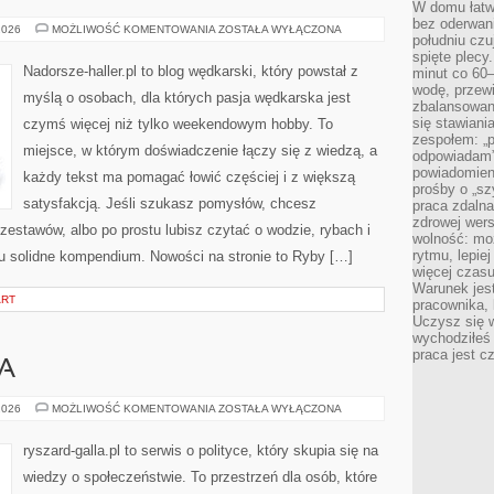
W domu łatwo
bez oderwan
WĘDKARSTWO
2026
MOŻLIWOŚĆ KOMENTOWANIA
ZOSTAŁA WYŁĄCZONA
południu cz
SPINNINGOWE
spięte plecy
Nadorsze-haller.pl to blog wędkarski, który powstał z
minut co 60–
wodę, przewi
myślą o osobach, dla których pasja wędkarska jest
zbalansowane
się stawiani
czymś więcej niż tylko weekendowym hobby. To
zespołem: „p
miejsce, w którym doświadczenie łączy się z wiedzą, a
odpowiadam”
powiadomien
każdy tekst ma pomagać łowić częściej i z większą
prośby o „sz
satysfakcją. Jeśli szukasz pomysłów, chcesz
praca zdaln
zdrowej wers
estawów, albo po prostu lubisz czytać o wodzie, rybach i
wolność: mo
rytmu, lepie
tu solidne kompendium. Nowości na stronie to Ryby […]
więcej czasu
Warunek jest
ART
pracownika,
Uczysz się w
wychodziłeś 
praca jest c
A
UNIA
2026
MOŻLIWOŚĆ KOMENTOWANIA
ZOSTAŁA WYŁĄCZONA
EUROPEJSKA
ryszard-galla.pl to serwis o polityce, który skupia się na
wiedzy o społeczeństwie. To przestrzeń dla osób, które