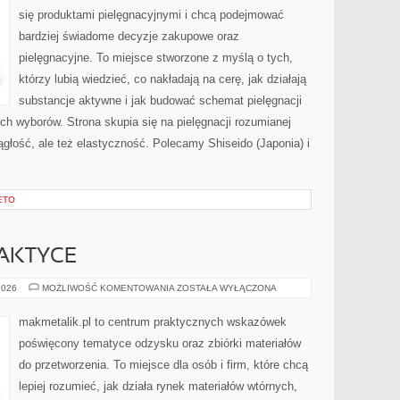
się produktami pielęgnacyjnymi i chcą podejmować
bardziej świadome decyzje zakupowe oraz
pielęgnacyjne. To miejsce stworzone z myślą o tych,
którzy lubią wiedzieć, co nakładają na cerę, jak działają
substancje aktywne i jak budować schemat pielęgnacji
h wyborów. Strona skupia się na pielęgnacji rozumianej
ągłość, ale też elastyczność. Polecamy Shiseido (Japonia) i
ETO
AKTYCE
RECYKLING
2026
MOŻLIWOŚĆ KOMENTOWANIA
ZOSTAŁA WYŁĄCZONA
W
PRAKTYCE
makmetalik.pl to centrum praktycznych wskazówek
poświęcony tematyce odzysku oraz zbiórki materiałów
do przetworzenia. To miejsce dla osób i firm, które chcą
lepiej rozumieć, jak działa rynek materiałów wtórnych,