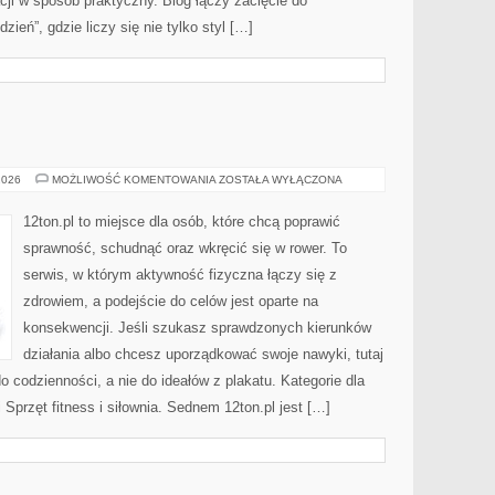
ji w sposób praktyczny. Blog łączy zacięcie do
eń”, gdzie liczy się nie tylko styl […]
FITNESS
2026
MOŻLIWOŚĆ KOMENTOWANIA
ZOSTAŁA WYŁĄCZONA
12ton.pl to miejsce dla osób, które chcą poprawić
sprawność, schudnąć oraz wkręcić się w rower. To
serwis, w którym aktywność fizyczna łączy się z
zdrowiem, a podejście do celów jest oparte na
konsekwencji. Jeśli szukasz sprawdzonych kierunków
działania albo chcesz uporządkować swoje nawyki, tutaj
codzienności, a nie do ideałów z plakatu. Kategorie dla
Sprzęt fitness i siłownia. Sednem 12ton.pl jest […]