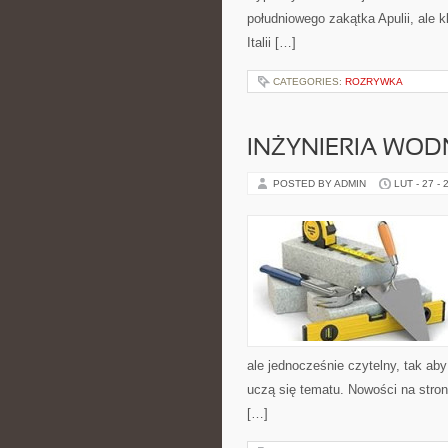
południowego zakątka Apulii, ale 
Italii […]
CATEGORIES:
ROZRYWKA
INŻYNIERIA WO
POSTED BY ADMIN
LUT - 27 - 
ale jednocześnie czytelny, tak aby
uczą się tematu. Nowości na stron
[…]