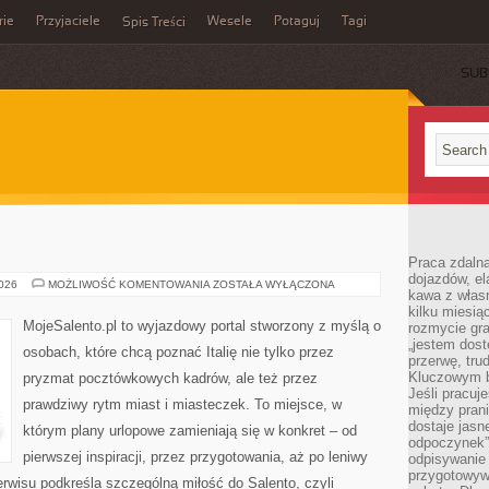
rie
Przyjaciele
Wesele
Potaguj
Tagi
Spis Treści
SUB
Praca zdalna
dojazdów, el
WENECJA
2026
MOŻLIWOŚĆ KOMENTOWANIA
ZOSTAŁA WYŁĄCZONA
kawa z włas
kilku miesią
MojeSalento.pl to wyjazdowy portal stworzony z myślą o
rozmycie gr
„jestem dost
osobach, które chcą poznać Italię nie tylko przez
przerwę, tru
Kluczowym b
pryzmat pocztówkowych kadrów, ale też przez
Jeśli pracuj
prawdziwy rytm miast i miasteczek. To miejsce, w
między pran
dostaje jasne
którym plany urlopowe zamieniają się w konkret – od
odpoczynek”
pierwszej inspiracji, przez przygotowania, aż po leniwy
odpisywanie 
przygotowyw
wisu podkreśla szczególną miłość do Salento, czyli