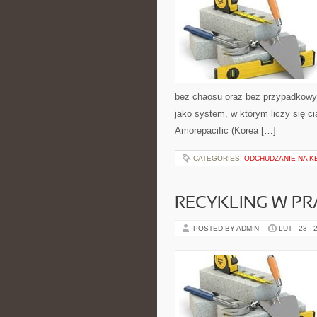
bez chaosu oraz bez przypadkowyc
jako system, w którym liczy się ci
Amorepacific (Korea […]
CATEGORIES:
ODCHUDZANIE NA K
RECYKLING W PR
POSTED BY ADMIN
LUT - 23 - 