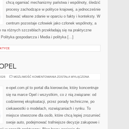
chcą ogarniać mechanizmy państwa i wspólnoty, śledzić
procesy zachodzące w polityce krajowej, a jednocześnie
budować własne zdanie w oparciu o fakty i konteksty. W
centrum pozostaje człowiek jako członek wspólnoty, a
e na różnych szczeblach przekładają się na praktyczne
Polityka gospodarcza i Media i polityka […]
AKTYCE
 OPEL
HISTORIA
2026
MOŻLIWOŚĆ KOMENTOWANIA
ZOSTAŁA WYŁĄCZONA
MARKI
OPEL
e-opel.com.pl to portal dla kierowców, który koncentruje
się na marce Opel i wszystkim, co z nią związane: od
codziennej eksploatacji, przez porady techniczne, po
ciekawostki o modelach, rozwiązaniach i rynku. To
miejsce stworzone dla osób, które chcą lepiej zrozumieć
swoje auto, podejmować trafniejsze decyzje zakupowe i