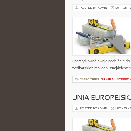
POSTED BY ADMIN
LUT - 25 - 
uporządkować swoje podejście do z
wędkarskich realiach, znajdziesz 
CATEGORIES:
GRAFFITI I STREET 
UNIA EUROPEJSK
POSTED BY ADMIN
LUT - 25 - 