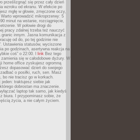
 prześlizgnąć się przez cały dzień
ia wzroku od ekranu. W efekcie po
ujesz mgłę w głowie, zmęczone oczy,
. Warto wprowadzić mikroprzerwy: 5
90 minut na wstanie, rozciągnięcie,
etrzenie. W połowie drogi do
j pracy zdalnej trzeba też nauczyć
a granic innym. Jasna komunikacja z
racuję od do, po tej godzinie nie
. Ustawienia statusów, wyciszone
ia po godzinach, asertywna reakcja na
ybkie coś” o 22:00. l
link
Bez tego
a zamienia się w całodobowe dyżury. W
ji home office zyskujesz ogromną
żesz dopasować dzień do swojego
j zadbać o posiłki, ruch, sen. Masz
, bo nie tracisz go w korkach.
 jeden: traktujesz siebie jak
 którego dobrostan ma znaczenie.
yłączać laptop tak samo, jak kiedyś
z biura. I przypominasz sobie, że
zęścią życia, a nie całym życiem.