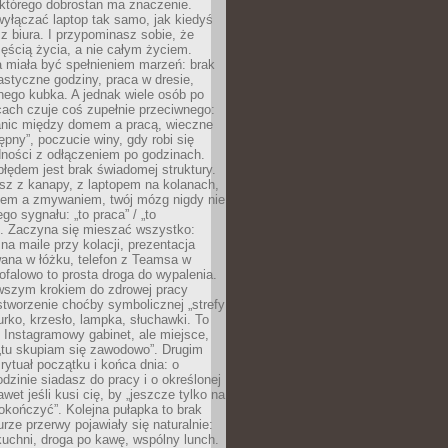
 którego dobrostan ma znaczenie.
yłączać laptop tak samo, jak kiedyś
z biura. I przypominasz sobie, że
zęścią życia, a nie całym życiem.
 miała być spełnieniem marzeń: brak
astyczne godziny, praca w dresie,
nego kubka. A jednak wiele osób po
cach czuje coś zupełnie przeciwnego:
anic między domem a pracą, wieczne
ępny”, poczucie winy, gdy robi się
dności z odłączeniem po godzinach.
łędem jest brak świadomej struktury.
esz z kanapy, z laptopem na kolanach,
iem a zmywaniem, twój mózg nigdy nie
go sygnału: „to praca” / „to
. Zaczyna się mieszać wszystko:
na maile przy kolacji, prezentacja
ana w łóżku, telefon z Teamsa w
ofalowo to prosta droga do wypalenia.
rwszym krokiem do zdrowej pracy
 stworzenie choćby symbolicznej „strefy
iurko, krzesło, lampka, słuchawki. To
 Instagramowy gabinet, ale miejsce,
„tu skupiam się zawodowo”. Drugim
 rytuał początku i końca dnia: o
odzinie siadasz do pracy i o określonej
wet jeśli kusi cię, by „jeszcze tylko na
okończyć”. Kolejna pułapka to brak
urze przerwy pojawiały się naturalnie:
uchni, droga po kawę, wspólny lunch.