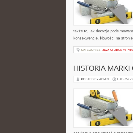
także to, jak decyzje podejmowan
konsekwencje. Nowości na stronie 
CATEGORIES:
JĘZYKI OBCE W PR
HISTORIA MARKI
POSTED BY ADMIN
LUT - 24 - 