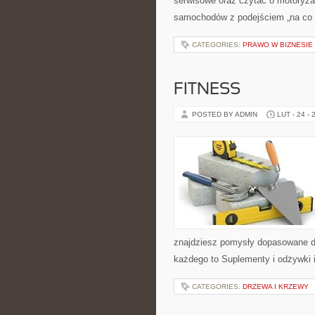
serwisowe oraz czytać o motoryzac
samochodów z podejściem „na co dzi
CATEGORIES:
PRAWO W BIZNESIE
FITNESS
POSTED BY ADMIN
LUT - 24 - 
znajdziesz pomysły dopasowane do 
każdego to Suplementy i odżywki i 
CATEGORIES:
DRZEWA I KRZEWY