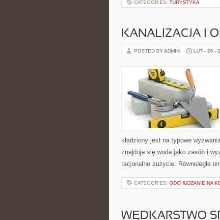
CATEGORIES:
TURYSTYKA
KANALIZACJA I 
POSTED BY ADMIN
LUT - 26 - 
kładziony jest na typowe wyzwania
znajduje się woda jako zasób i wy
racjonalne zużycie. Równolegle o
CATEGORIES:
ODCHUDZANIE NA K
WĘDKARSTWO S