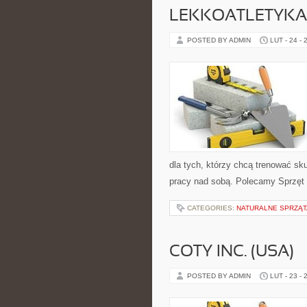
LEKKOATLETYKA
POSTED BY ADMIN
LUT - 24 - 
dla tych, którzy chcą trenować sku
pracy nad sobą. Polecamy Sprzęt s
CATEGORIES:
NATURALNE SPRZĄT
COTY INC. (USA)
POSTED BY ADMIN
LUT - 23 - 