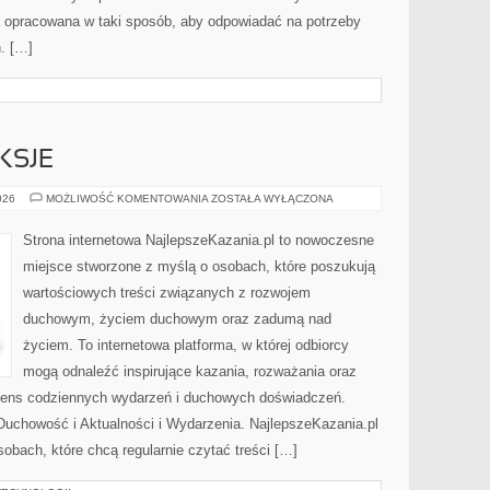
ła opracowana w taki sposób, aby odpowiadać na potrzeby
. […]
KSJE
KAZANIA
026
MOŻLIWOŚĆ KOMENTOWANIA
ZOSTAŁA WYŁĄCZONA
I
REFLEKSJE
Strona internetowa NajlepszeKazania.pl to nowoczesne
miejsce stworzone z myślą o osobach, które poszukują
wartościowych treści związanych z rozwojem
duchowym, życiem duchowym oraz zadumą nad
życiem. To internetowa platforma, w której odbiorcy
mogą odnaleźć inspirujące kazania, rozważania oraz
 sens codziennych wydarzeń i duchowych doświadczeń.
i Duchowość i Aktualności i Wydarzenia. NajlepszeKazania.pl
obach, które chcą regularnie czytać treści […]