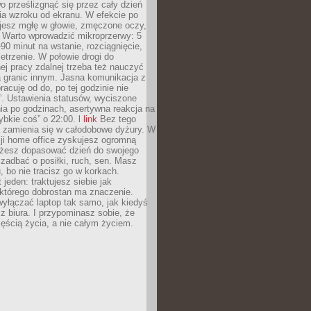
 prześlizgnąć się przez cały dzień
ia wzroku od ekranu. W efekcie po
ujesz mgłę w głowie, zmęczone oczy,
. Warto wprowadzić mikroprzerwy: 5
90 minut na wstanie, rozciągnięcie,
etrzenie. W połowie drogi do
j pracy zdalnej trzeba też nauczyć
a granic innym. Jasna komunikacja z
racuję od do, po tej godzinie nie
. Ustawienia statusów, wyciszone
ia po godzinach, asertywna reakcja na
ybkie coś” o 22:00. l
link
Bez tego
a zamienia się w całodobowe dyżury. W
ji home office zyskujesz ogromną
żesz dopasować dzień do swojego
j zadbać o posiłki, ruch, sen. Masz
, bo nie tracisz go w korkach.
 jeden: traktujesz siebie jak
 którego dobrostan ma znaczenie.
yłączać laptop tak samo, jak kiedyś
z biura. I przypominasz sobie, że
zęścią życia, a nie całym życiem.