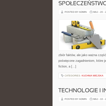
SPOŁECZEŃSTWO
POSTED BY ADMIN
MAJ - 20 -
zbiór faktów, ale jako ważna częś
poświęcone zagadnieniom, które je
fiction, a […]
CATEGORIES:
KUCHNIA WIEJSKA
TECHNOLOGIE I 
POSTED BY ADMIN
MAJ - 10 -