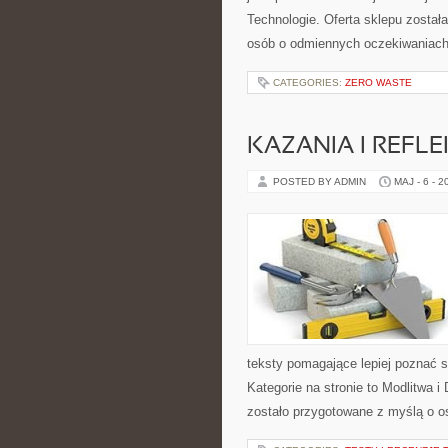
Technologie. Oferta sklepu zosta
osób o odmiennych oczekiwaniach
CATEGORIES:
ZERO WASTE
KAZANIA I REFLE
POSTED BY ADMIN
MAJ - 6 - 2
teksty pomagające lepiej poznać
Kategorie na stronie to Modlitwa 
zostało przygotowane z myślą o os