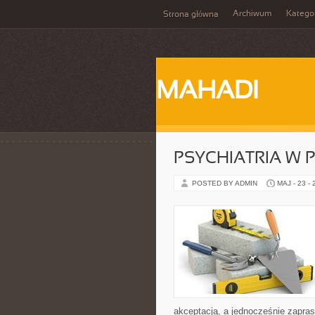
Archiwum
Katego
Strona główna
MAHADI
PSYCHIATRIA W 
POSTED BY ADMIN
MAJ - 23 -
akceptacją, a jednocześnie zapra