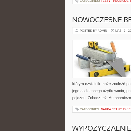
CATEGORIES:
TESTY I RECENZJE 
NOWOCZESNE BE
POSTED BY ADMIN
MAJ - 5 - 2
którym czytelnik może znaleźć po
jego codziennego użytkowania, pr
pojazdu. Zobacz też: Autonomiczn
CATEGORIES:
NAUKA FRANCUSKIE
WYPOŻYCZALNIE 