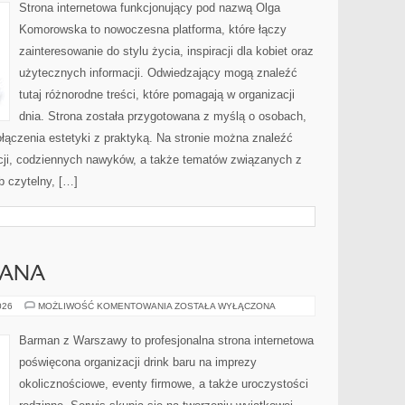
Strona internetowa funkcjonujący pod nazwą Olga
Komorowska to nowoczesna platforma, które łączy
zainteresowanie do stylu życia, inspiracji dla kobiet oraz
użytecznych informacji. Odwiedzający mogą znaleźć
tutaj różnorodne treści, które pomagają w organizacji
dnia. Strona została przygotowana z myślą o osobach,
ołączenia estetyki z praktyką. Na stronie można znaleźć
acji, codziennych nawyków, a także tematów związanych z
 czytelny, […]
MANA
PORADNIK
026
MOŻLIWOŚĆ KOMENTOWANIA
ZOSTAŁA WYŁĄCZONA
BARMANA
Barman z Warszawy to profesjonalna strona internetowa
poświęcona organizacji drink baru na imprezy
okolicznościowe, eventy firmowe, a także uroczystości