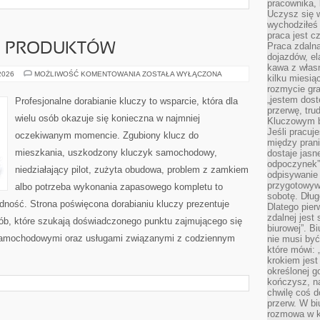
pracownika,
Uczysz się w
wychodziłeś 
praca jest c
Praca zdalna
JE PRODUKTÓW
dojazdów, el
kawa z włas
TESTY
 2026
MOŻLIWOŚĆ KOMENTOWANIA
ZOSTAŁA WYŁĄCZONA
kilku miesią
I
rozmycie gr
RECENZJE
PRODUKTÓW
„jestem dost
Profesjonalne dorabianie kluczy to wsparcie, która dla
przerwę, tru
wielu osób okazuje się konieczna w najmniej
Kluczowym b
Jeśli pracuj
oczekiwanym momencie. Zgubiony klucz do
między pran
mieszkania, uszkodzony kluczyk samochodowy,
dostaje jasne
odpoczynek”
niedziałający pilot, zużyta obudowa, problem z zamkiem
odpisywanie 
przygotowyw
albo potrzeba wykonania zapasowego kompletu to
sobotę. Dług
ładność. Strona poświęcona dorabianiu kluczy prezentuje
Dlatego pie
zdalnej jest
sób, które szukają doświadczonego punktu zajmującego się
biurowej”. B
samochodowymi oraz usługami związanymi z codziennym
nie musi być
które mówi: 
krokiem jest
określonej g
kończysz, na
chwilę coś d
przerw. W bi
rozmowa w k