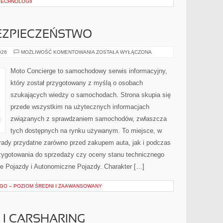
TECHNOLOGII
ZPIECZEŃSTWO
NOWOCZESNE
026
MOŻLIWOŚĆ KOMENTOWANIA
ZOSTAŁA WYŁĄCZONA
BEZPIECZEŃSTWO
Moto Concierge to samochodowy serwis informacyjny,
który został przygotowany z myślą o osobach
szukających wiedzy o samochodach. Strona skupia się
przede wszystkim na użytecznych informacjach
związanych z sprawdzaniem samochodów, zwłaszcza
tych dostępnych na rynku używanym. To miejsce, w
rady przydatne zarówno przed zakupem auta, jak i podczas
zygotowania do sprzedaży czy oceny stanu technicznego
e Pojazdy i Autonomiczne Pojazdy. Charakter […]
GO – POZIOM ŚREDNI I ZAAWANSOWANY
I CARSHARING