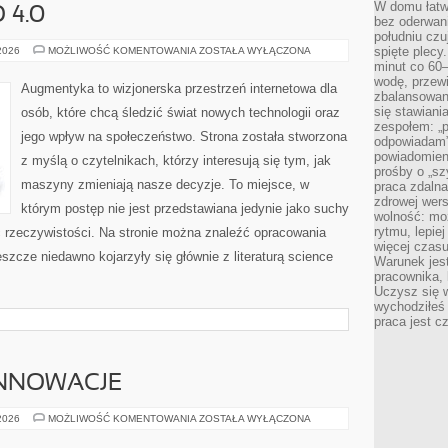
W domu łatwo
 4.0
bez oderwan
południu cz
SPOŁECZEŃSTWO
spięte plecy
 2026
MOŻLIWOŚĆ KOMENTOWANIA
ZOSTAŁA WYŁĄCZONA
4.0
minut co 60–
wodę, przewi
Augmentyka to wizjonerska przestrzeń internetowa dla
zbalansowane
się stawiani
osób, które chcą śledzić świat nowych technologii oraz
zespołem: „p
jego wpływ na społeczeństwo. Strona została stworzona
odpowiadam”
powiadomien
z myślą o czytelnikach, którzy interesują się tym, jak
prośby o „sz
maszyny zmieniają nasze decyzje. To miejsce, w
praca zdaln
zdrowej wers
którym postęp nie jest przedstawiana jedynie jako suchy
wolność: mo
rytmu, lepie
ć rzeczywistości. Na stronie można znaleźć opracowania
więcej czasu
szcze niedawno kojarzyły się głównie z literaturą science
Warunek jest
pracownika,
Uczysz się w
wychodziłeś 
praca jest c
INNOWACJE
TECHNOLOGIE
 2026
MOŻLIWOŚĆ KOMENTOWANIA
ZOSTAŁA WYŁĄCZONA
I
INNOWACJE