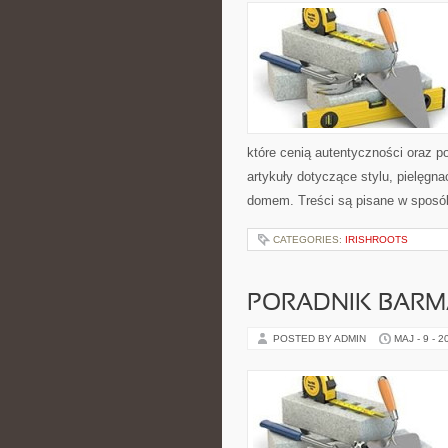
które cenią autentyczności oraz p
artykuły dotyczące stylu, pielęgn
domem. Treści są pisane w sposób
CATEGORIES:
IRISHROOTS
PORADNIK BAR
POSTED BY ADMIN
MAJ - 9 - 2