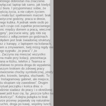
 którego dobrostan ma znaczenie.
yłączać laptop tak samo, jak kiedyś
z biura. I przypominasz sobie, że
zęścią życia, a nie całym życiem.
 miała być spełnieniem marzeń: brak
astyczne godziny, praca w dresie,
nego kubka. A jednak wiele osób po
cach czuje coś zupełnie przeciwnego:
anic między domem a pracą, wieczne
ępny”, poczucie winy, gdy robi się
dności z odłączeniem po godzinach.
łędem jest brak świadomej struktury.
esz z kanapy, z laptopem na kolanach,
iem a zmywaniem, twój mózg nigdy nie
go sygnału: „to praca” / „to
. Zaczyna się mieszać wszystko:
na maile przy kolacji, prezentacja
ana w łóżku, telefon z Teamsa w
ofalowo to prosta droga do wypalenia.
rwszym krokiem do zdrowej pracy
 stworzenie choćby symbolicznej „strefy
iurko, krzesło, lampka, słuchawki. To
 Instagramowy gabinet, ale miejsce,
„tu skupiam się zawodowo”. Drugim
 rytuał początku i końca dnia: o
odzinie siadasz do pracy i o określonej
wet jeśli kusi cię, by „jeszcze tylko na
okończyć”. Kolejna pułapka to brak
urze przerwy pojawiały się naturalnie:
uchni, droga po kawę, wspólny lunch.