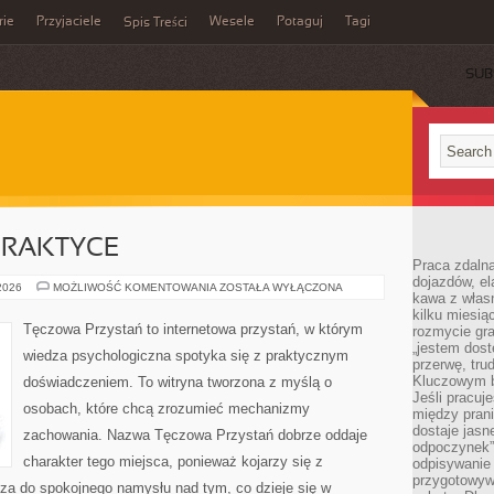
rie
Przyjaciele
Wesele
Potaguj
Tagi
Spis Treści
SUB
PRAKTYCE
Praca zdalna
dojazdów, el
PSYCHIATRIA
 2026
MOŻLIWOŚĆ KOMENTOWANIA
ZOSTAŁA WYŁĄCZONA
kawa z włas
W
PRAKTYCE
kilku miesią
Tęczowa Przystań to internetowa przystań, w którym
rozmycie gr
„jestem dost
wiedza psychologiczna spotyka się z praktycznym
przerwę, tru
Kluczowym b
doświadczeniem. To witryna tworzona z myślą o
Jeśli pracuj
osobach, które chcą zrozumieć mechanizmy
między pran
dostaje jasne
zachowania. Nazwa Tęczowa Przystań dobrze oddaje
odpoczynek”
charakter tego miejsca, ponieważ kojarzy się z
odpisywanie 
przygotowyw
sza do spokojnego namysłu nad tym, co dzieje się w