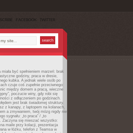
SCRIBE
FACEBOOK
TWITTER
 miała być spełnieniem marzeń: brak
astyczne godziny, praca w dresie,
nego kubka. A jednak wiele osób po
cach czuje coś zupełnie przeciwnego:
anic między domem a pracą, wieczne
ępny”, poczucie winy, gdy robi się
dności z odłączeniem po godzinach.
łędem jest brak świadomej struktury.
esz z kanapy, z laptopem na kolanach,
iem a zmywaniem, twój mózg nigdy nie
go sygnału: „to praca” / „to
. Zaczyna się mieszać wszystko:
na maile przy kolacji, prezentacja
ana w łóżku, telefon z Teamsa w