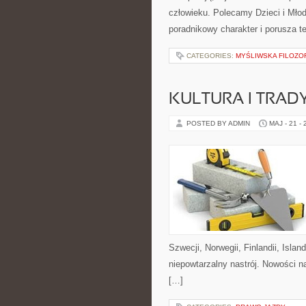
człowieku. Polecamy Dzieci i Młod
poradnikowy charakter i porusza 
CATEGORIES:
MYŚLIWSKA FILOZOF
KULTURA I TRAD
POSTED BY ADMIN
MAJ - 21 -
Szwecji, Norwegii, Finlandii, Islan
niepowtarzalny nastrój. Nowości 
[…]