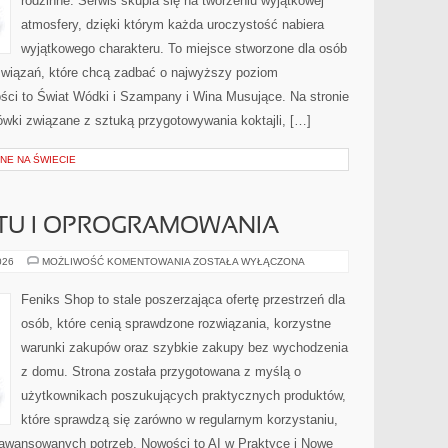
rodzinne. Serwis skupia się na tworzeniu wyjątkowej
atmosfery, dzięki którym każda uroczystość nabiera
wyjątkowego charakteru. To miejsce stworzone dla osób
związań, które chcą zadbać o najwyższy poziom
ci to Świat Wódki i Szampany i Wina Musujące. Na stronie
ki związane z sztuką przygotowywania koktajli, […]
NE NA ŚWIECIE
ĘTU I OPROGRAMOWANIA
RECENZJE
026
MOŻLIWOŚĆ KOMENTOWANIA
ZOSTAŁA WYŁĄCZONA
SPRZĘTU
I
OPROGRAMOWANIA
Feniks Shop to stale poszerzająca ofertę przestrzeń dla
osób, które cenią sprawdzone rozwiązania, korzystne
warunki zakupów oraz szybkie zakupy bez wychodzenia
z domu. Strona została przygotowana z myślą o
użytkownikach poszukujących praktycznych produktów,
które sprawdzą się zarówno w regularnym korzystaniu,
 zaawansowanych potrzeb. Nowości to AI w Praktyce i Nowe