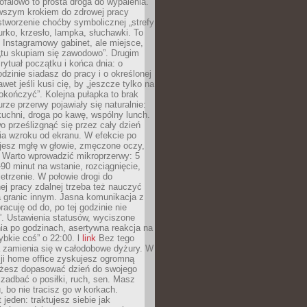
ofalowo to prosta droga do wypalenia.
rwszym krokiem do zdrowej pracy
 stworzenie choćby symbolicznej „strefy
iurko, krzesło, lampka, słuchawki. To
 Instagramowy gabinet, ale miejsce,
„tu skupiam się zawodowo”. Drugim
 rytuał początku i końca dnia: o
odzinie siadasz do pracy i o określonej
wet jeśli kusi cię, by „jeszcze tylko na
okończyć”. Kolejna pułapka to brak
urze przerwy pojawiały się naturalnie:
uchni, droga po kawę, wspólny lunch.
 prześlizgnąć się przez cały dzień
ia wzroku od ekranu. W efekcie po
ujesz mgłę w głowie, zmęczone oczy,
. Warto wprowadzić mikroprzerwy: 5
90 minut na wstanie, rozciągnięcie,
etrzenie. W połowie drogi do
j pracy zdalnej trzeba też nauczyć
a granic innym. Jasna komunikacja z
racuję od do, po tej godzinie nie
. Ustawienia statusów, wyciszone
ia po godzinach, asertywna reakcja na
ybkie coś” o 22:00. l
link
Bez tego
a zamienia się w całodobowe dyżury. W
ji home office zyskujesz ogromną
żesz dopasować dzień do swojego
j zadbać o posiłki, ruch, sen. Masz
, bo nie tracisz go w korkach.
 jeden: traktujesz siebie jak