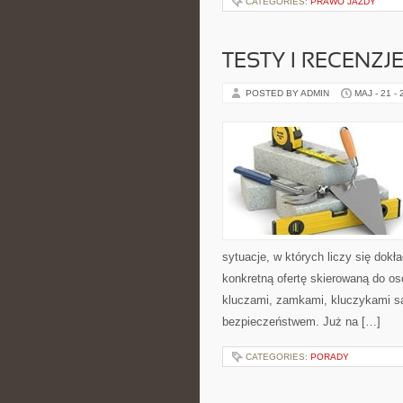
CATEGORIES:
PRAWO JAZDY
TESTY I RECENZ
POSTED BY ADMIN
MAJ - 21 -
sytuacje, w których liczy się dok
konkretną ofertę skierowaną do o
kluczami, zamkami, kluczykami 
bezpieczeństwem. Już na […]
CATEGORIES:
PORADY