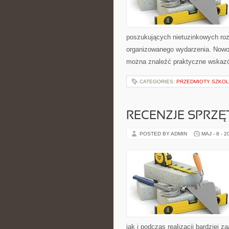
poszukujących nietuzinkowych ro
organizowanego wydarzenia. Nowoś
można znaleźć praktyczne wskazów
CATEGORIES:
PRZEDMIOTY SZKOL
RECENZJE SPRZ
POSTED BY ADMIN
MAJ - 8 - 2
jak i podczas realizacji bardziej