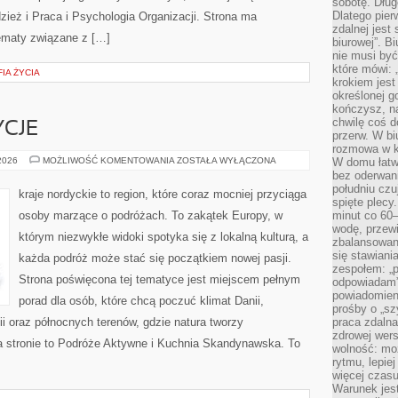
sobotę. Dług
Dlatego pie
zież i Praca i Psychologia Organizacji. Strona ma
zdalnej jest
tematy związane z […]
biurowej”. B
nie musi być
które mówi: 
IA ŻYCIA
krokiem jest
określonej g
kończysz, na
chwilę coś d
YCJE
przerw. W bi
rozmowa w k
KULTURA
 2026
MOŻLIWOŚĆ KOMENTOWANIA
ZOSTAŁA WYŁĄCZONA
W domu łatwo
I
bez oderwan
TRADYCJE
południu cz
kraje nordyckie to region, które coraz mocniej przyciąga
spięte plecy
osoby marzące o podróżach. To zakątek Europy, w
minut co 60–
wodę, przewi
którym niezwykłe widoki spotyka się z lokalną kulturą, a
zbalansowane
się stawiani
każda podróż może stać się początkiem nowej pasji.
zespołem: „p
Strona poświęcona tej tematyce jest miejscem pełnym
odpowiadam”
powiadomien
porad dla osób, które chcą poczuć klimat Danii,
prośby o „sz
dii oraz północnych terenów, gdzie natura tworzy
praca zdaln
zdrowej wers
na stronie to Podróże Aktywne i Kuchnia Skandynawska. To
wolność: mo
rytmu, lepie
więcej czasu
Warunek jest