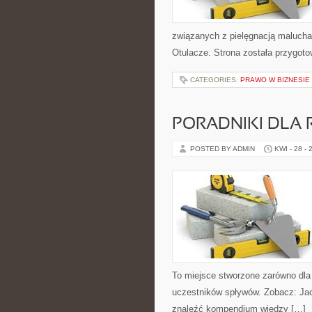
związanych z pielęgnacją malucha.
Otulacze. Strona została przygot
CATEGORIES:
PRAWO W BIZNESIE
PORADNIKI DLA 
POSTED BY ADMIN
KWI - 28 - 
To miejsce stworzone zarówno dla
uczestników spływów. Zobacz: Jach
znaleźć kompendium wiedzy […]