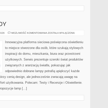
DY
NOWOŚCI
2026
MOŻLIWOŚĆ KOMENTOWANIA
ZOSTAŁA WYŁĄCZONA
I
TRENDY
Innowacyjna platforma sieciowa poświęcona oświetleniu
to miejsce stworzone dla osób, które szukają stylowych
inspiracji do domu, mieszkania, biura oraz przestrzeni
użytkowych. Serwis prezentuje szeroki świat produktów
związanych z aranżacją światła, pokazując jak
odpowiednio dobrane lampy potrafią upiększyć każde
którzy cenią design, ale jednocześnie zwracają uwagę na
ort użytkowania. Polecam: Testy i Recenzje i Oświetlenie.
propozycje lamp […]