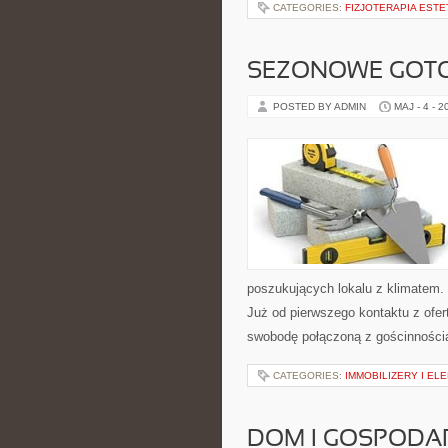
CATEGORIES:
FIZJOTERAPIA EST
SEZONOWE GOT
POSTED BY ADMIN
MAJ - 4 - 2
poszukujących lokalu z klimatem.
Już od pierwszego kontaktu z ofer
swobodę połączoną z gościnności
CATEGORIES:
IMMOBILIZERY I E
DOM I GOSPOD