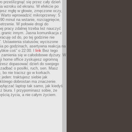
 prześlizgnąć się przez cały dzień
ia wzroku od ekranu. W efekcie po
ujesz mgłę w głowie, zmęczone oczy,
. Warto wprowadzić mikroprzerwy: 5
90 minut na wstanie, rozciągnięcie,
etrzenie. W połowie drogi do
j pracy zdalnej trzeba też nauczyć
a granic innym. Jasna komunikacja z
racuję od do, po tej godzinie nie
. Ustawienia statusów, wyciszone
ia po godzinach, asertywna reakcja na
ybkie coś” o 22:00. l
link
Bez tego
a zamienia się w całodobowe dyżury. W
ji home office zyskujesz ogromną
żesz dopasować dzień do swojego
j zadbać o posiłki, ruch, sen. Masz
, bo nie tracisz go w korkach.
 jeden: traktujesz siebie jak
 którego dobrostan ma znaczenie.
yłączać laptop tak samo, jak kiedyś
z biura. I przypominasz sobie, że
zęścią życia, a nie całym życiem.