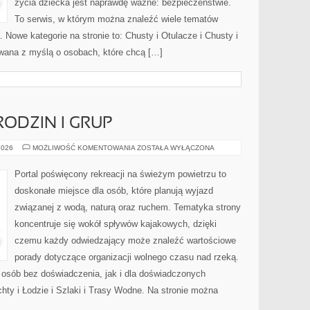
życia dziecka jest naprawdę ważne: bezpieczeństwie.
To serwis, w którym można znaleźć wiele tematów
 Nowe kategorie na stronie to: Chusty i Otulacze i Chusty i
owana z myślą o osobach, które chcą […]
RODZIN I GRUP
PORADNIKI
2026
MOŻLIWOŚĆ KOMENTOWANIA
ZOSTAŁA WYŁĄCZONA
DLA
RODZIN
I
Portal poświęcony rekreacji na świeżym powietrzu to
GRUP
doskonałe miejsce dla osób, które planują wyjazd
związanej z wodą, naturą oraz ruchem. Tematyka strony
koncentruje się wokół spływów kajakowych, dzięki
czemu każdy odwiedzający może znaleźć wartościowe
porady dotyczące organizacji wolnego czasu nad rzeką.
 osób bez doświadczenia, jak i dla doświadczonych
ty i Łodzie i Szlaki i Trasy Wodne. Na stronie można