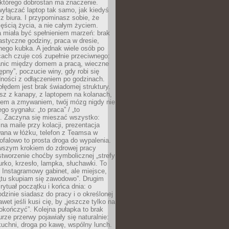
 którego dobrostan ma znaczenie.
yłączać laptop tak samo, jak kiedyś
z biura. I przypominasz sobie, że
zęścią życia, a nie całym życiem.
 miała być spełnieniem marzeń: brak
astyczne godziny, praca w dresie,
nego kubka. A jednak wiele osób po
cach czuje coś zupełnie przeciwnego:
anic między domem a pracą, wieczne
ępny”, poczucie winy, gdy robi się
dności z odłączeniem po godzinach.
łędem jest brak świadomej struktury.
esz z kanapy, z laptopem na kolanach,
iem a zmywaniem, twój mózg nigdy nie
go sygnału: „to praca” / „to
. Zaczyna się mieszać wszystko:
na maile przy kolacji, prezentacja
ana w łóżku, telefon z Teamsa w
ofalowo to prosta droga do wypalenia.
rwszym krokiem do zdrowej pracy
 stworzenie choćby symbolicznej „strefy
iurko, krzesło, lampka, słuchawki. To
 Instagramowy gabinet, ale miejsce,
„tu skupiam się zawodowo”. Drugim
 rytuał początku i końca dnia: o
odzinie siadasz do pracy i o określonej
wet jeśli kusi cię, by „jeszcze tylko na
okończyć”. Kolejna pułapka to brak
urze przerwy pojawiały się naturalnie:
uchni, droga po kawę, wspólny lunch.