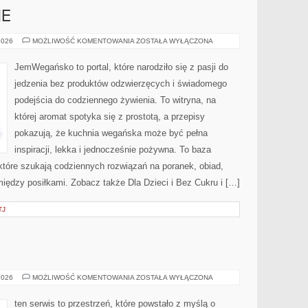
NE
DESERY
2026
MOŻLIWOŚĆ KOMENTOWANIA
ZOSTAŁA WYŁĄCZONA
ROŚLINNE
JemWegańsko to portal, które narodziło się z pasji do
jedzenia bez produktów odzwierzęcych i świadomego
podejścia do codziennego żywienia. To witryna, na
której aromat spotyka się z prostotą, a przepisy
pokazują, że kuchnia wegańska może być pełna
inspiracji, lekka i jednocześnie pożywna. To baza
które szukają codziennych rozwiązań na poranek, obiad,
iędzy posiłkami. Zobacz także Dla Dzieci i Bez Cukru i […]
TJ
FITNESS
2026
MOŻLIWOŚĆ KOMENTOWANIA
ZOSTAŁA WYŁĄCZONA
I
RUCH
ten serwis to przestrzeń, które powstało z myślą o