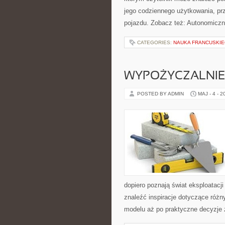
jego codziennego użytkowania, pr
pojazdu. Zobacz też: Autonomiczn
CATEGORIES:
NAUKA FRANCUSKIE
WYPOŻYCZALNIE 
POSTED BY ADMIN
MAJ - 4 - 2
dopiero poznają świat eksploatac
znaleźć inspiracje dotyczące róż
modelu aż po praktyczne decyzje