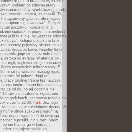
ofalowo to prosta droga do wypalenia.
rwszym krokiem do zdrowej pracy
 stworzenie choćby symbolicznej „strefy
iurko, krzesło, lampka, słuchawki. To
 Instagramowy gabinet, ale miejsce,
„tu skupiam się zawodowo”. Drugim
 rytuał początku i końca dnia: o
odzinie siadasz do pracy i o określonej
wet jeśli kusi cię, by „jeszcze tylko na
okończyć”. Kolejna pułapka to brak
urze przerwy pojawiały się naturalnie:
uchni, droga po kawę, wspólny lunch.
 prześlizgnąć się przez cały dzień
ia wzroku od ekranu. W efekcie po
ujesz mgłę w głowie, zmęczone oczy,
. Warto wprowadzić mikroprzerwy: 5
90 minut na wstanie, rozciągnięcie,
etrzenie. W połowie drogi do
j pracy zdalnej trzeba też nauczyć
a granic innym. Jasna komunikacja z
racuję od do, po tej godzinie nie
. Ustawienia statusów, wyciszone
ia po godzinach, asertywna reakcja na
ybkie coś” o 22:00. l
link
Bez tego
a zamienia się w całodobowe dyżury. W
ji home office zyskujesz ogromną
żesz dopasować dzień do swojego
j zadbać o posiłki, ruch, sen. Masz
, bo nie tracisz go w korkach.
 jeden: traktujesz siebie jak