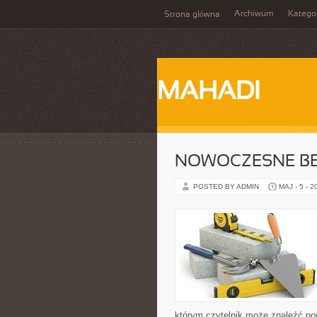
Archiwum
Katego
Strona główna
MAHADI
NOWOCZESNE BE
POSTED BY ADMIN
MAJ - 5 - 2
którym czytelnik może znaleźć po