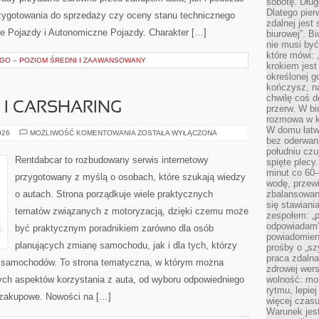
sobotę. Dług
Dlatego pie
zygotowania do sprzedaży czy oceny stanu technicznego
zdalnej jest
e Pojazdy i Autonomiczne Pojazdy. Charakter […]
biurowej”. B
nie musi być
które mówi: 
GO – POZIOM ŚREDNI I ZAAWANSOWANY
krokiem jest
określonej g
kończysz, na
chwilę coś d
I CARSHARING
przerw. W bi
rozmowa w k
W domu łatwo
WYPOŻYCZALNIE
026
MOŻLIWOŚĆ KOMENTOWANIA
ZOSTAŁA WYŁĄCZONA
bez oderwan
I
CARSHARING
południu cz
Rentdabcar to rozbudowany serwis internetowy
spięte plecy
minut co 60–
przygotowany z myślą o osobach, które szukają wiedzy
wodę, przewi
o autach. Strona porządkuje wiele praktycznych
zbalansowane
się stawiani
tematów związanych z motoryzacją, dzięki czemu może
zespołem: „p
odpowiadam”
być praktycznym poradnikiem zarówno dla osób
powiadomien
planujących zmianę samochodu, jak i dla tych, którzy
prośby o „sz
praca zdaln
ji samochodów. To strona tematyczna, w którym można
zdrowej wers
nych aspektów korzystania z auta, od wyboru odpowiedniego
wolność: mo
rytmu, lepie
 zakupowe. Nowości na […]
więcej czasu
Warunek jest