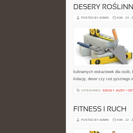
DESERY ROŚLIN
POSTED BY ADMIN
KWI - 23 - 
kulinarnych wskazówek dla osób, 
kolację, deser czy coś pysznego m
CATEGORIES:
SZKOŁY JAZDY I OD
FITNESS I RUCH
POSTED BY ADMIN
KWI - 22 - 