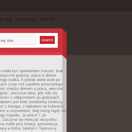
SCRIBE
FACEBOOK
TWITTER
 miała być spełnieniem marzeń: brak
astyczne godziny, praca w dresie,
nego kubka. A jednak wiele osób po
cach czuje coś zupełnie przeciwnego:
anic między domem a pracą, wieczne
ępny”, poczucie winy, gdy robi się
dności z odłączeniem po godzinach.
łędem jest brak świadomej struktury.
esz z kanapy, z laptopem na kolanach,
iem a zmywaniem, twój mózg nigdy nie
go sygnału: „to praca” / „to
. Zaczyna się mieszać wszystko:
na maile przy kolacji, prezentacja
ana w łóżku, telefon z Teamsa w