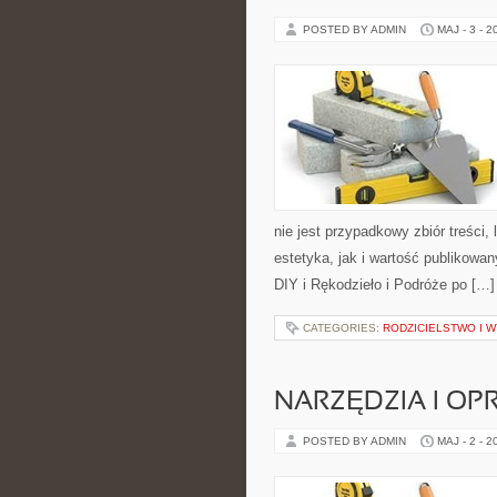
POSTED BY ADMIN
MAJ - 3 - 2
nie jest przypadkowy zbiór treści,
estetyka, jak i wartość publikowan
DIY i Rękodzieło i Podróże po […]
CATEGORIES:
RODZICIELSTWO I 
NARZĘDZIA I O
POSTED BY ADMIN
MAJ - 2 - 2