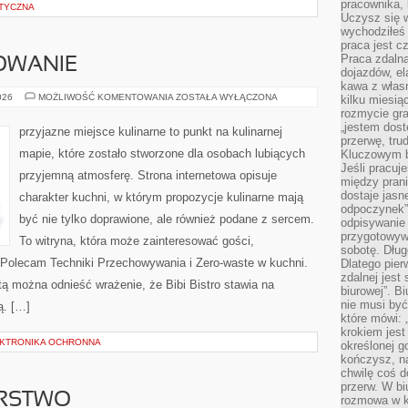
pracownika,
ETYCZNA
Uczysz się w
wychodziłeś 
praca jest c
Praca zdalna
OWANIE
dojazdów, el
kawa z włas
SEZONOWE
026
MOŻLIWOŚĆ KOMENTOWANIA
ZOSTAŁA WYŁĄCZONA
kilku miesią
GOTOWANIE
rozmycie gr
„jestem dost
przyjazne miejsce kulinarne to punkt na kulinarnej
przerwę, tru
mapie, które zostało stworzone dla osobach lubiących
Kluczowym b
Jeśli pracuj
przyjemną atmosferę. Strona internetowa opisuje
między pran
dostaje jasne
charakter kuchni, w którym propozycje kulinarne mają
odpoczynek”
być nie tylko doprawione, ale również podane z sercem.
odpisywanie 
przygotowyw
To witryna, która może zainteresować gości,
sobotę. Dług
 Polecam Techniki Przechowywania i Zero-waste w kuchni.
Dlatego pie
zdalnej jest
tą można odnieść wrażenie, że Bibi Bistro stawia na
biurowej”. B
nie musi być
ą. […]
które mówi: 
krokiem jest
LEKTRONIKA OCHRONNA
określonej g
kończysz, na
chwilę coś d
przerw. W bi
ARSTWO
rozmowa w k