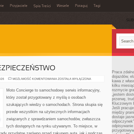
rie
Przyjaciele
Wesele
Potaguj
Tagi
Spis Treści
SUB
ZPIECZEŃSTWO
Praca zdalna
dojazdów, el
NOWOCZESNE
026
MOŻLIWOŚĆ KOMENTOWANIA
ZOSTAŁA WYŁĄCZONA
kawa z włas
BEZPIECZEŃSTWO
kilku miesią
rozmycie gr
Moto Concierge to samochodowy serwis informacyjny,
„jestem dost
który został przygotowany z myślą o osobach
przerwę, tru
Kluczowym b
szukających wiedzy o samochodach. Strona skupia się
Jeśli pracuj
przede wszystkim na użytecznych informacjach
między pran
dostaje jasne
związanych z sprawdzaniem samochodów, zwłaszcza
odpoczynek”
odpisywanie 
tych dostępnych na rynku używanym. To miejsce, w
przygotowyw
rady przydatne zarówno przed zakupem auta, jak i podczas