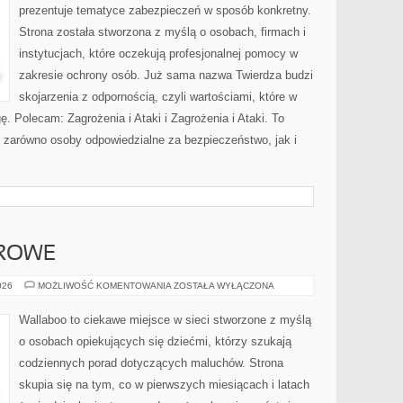
prezentuje tematyce zabezpieczeń w sposób konkretny.
Strona została stworzona z myślą o osobach, firmach i
instytucjach, które oczekują profesjonalnej pomocy w
zakresie ochrony osób. Już sama nazwa Twierdza budzi
skojarzenia z odpornością, czyli wartościami, które w
 Polecam: Zagrożenia i Ataki i Zagrożenia i Ataki. To
ć zarówno osoby odpowiedzialne za bezpieczeństwo, jak i
DROWE
BEZPIECZNE
026
MOŻLIWOŚĆ KOMENTOWANIA
ZOSTAŁA WYŁĄCZONA
I
ZDROWE
Wallaboo to ciekawe miejsce w sieci stworzone z myślą
o osobach opiekujących się dziećmi, którzy szukają
codziennych porad dotyczących maluchów. Strona
skupia się na tym, co w pierwszych miesiącach i latach