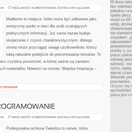
W domu łatwo
bez oderwan
DOM
026
MOŻLIWOŚĆ KOMENTOWANIA
ZOSTAŁA WYŁĄCZONA
południu cz
I
GOSPODARSTWO
spięte plecy
Madlennn to miejsce, które może być odbierane jako
minut co 60–
wodę, przewi
estetyczny punkt w sieci dla osób szukających
zbalansowane
się stawiani
praktycznych informacji. Już sama nazwa buduje
zespołem: „p
skojarzenie z czymś charakterystycznym, dlatego
odpowiadam”
powiadomien
strona może przyciągać uwagę użytkowników, którzy
prośby o „sz
lubią naturalne podejście do prezentowania tematów. To
praca zdaln
zdrowej wers
 lecz czytelna przestrzeń, w której ważne są zarówno
wolność: mo
rytmu, lepie
ych materiałów. Nowości na stronie: Wiejska Inspiracja –
więcej czasu
Warunek jest
pracownika,
Uczysz się w
WYCHOWANIE
wychodziłeś 
praca jest c
PROGRAMOWANIE
NARZĘDZIA
026
MOŻLIWOŚĆ KOMENTOWANIA
ZOSTAŁA WYŁĄCZONA
I
OPROGRAMOWANIE
Profesjonalna ochrona Twierdza to serwis, które