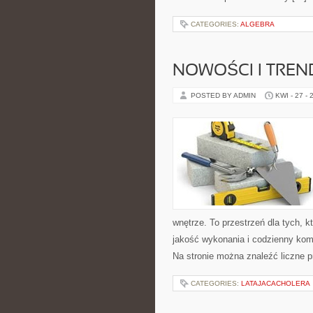
CATEGORIES:
ALGEBRA
NOWOŚCI I TREN
POSTED BY ADMIN
KWI - 27 - 
wnętrze. To przestrzeń dla tych, 
jakość wykonania i codzienny komf
Na stronie można znaleźć liczne 
CATEGORIES:
LATAJACACHOLERA