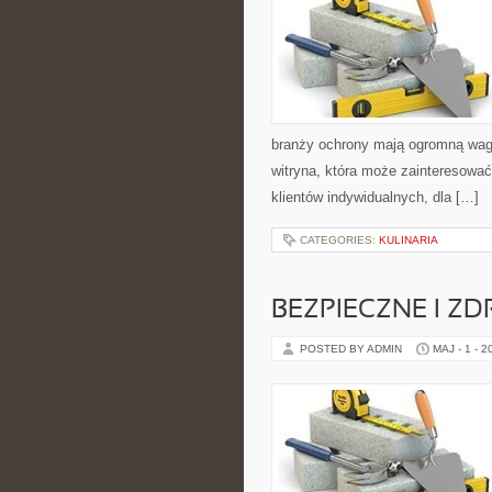
branży ochrony mają ogromną wagę.
witryna, która może zainteresowa
klientów indywidualnych, dla […]
CATEGORIES:
KULINARIA
BEZPIECZNE I Z
POSTED BY ADMIN
MAJ - 1 - 2