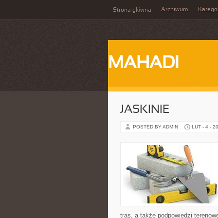
Archiwum
Katego
Strona główna
MAHADI
JASKINIE
POSTED BY ADMIN
LUT - 4 - 2
tras, a także podpowiedzi terenow