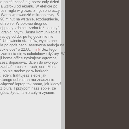
 prześlizgnąć się przez cały dzień
ia wzroku od ekranu. W efekcie po
ujesz mgłę w głowie, zmęczone oczy,
. Warto wprowadzić mikroprzerwy: 5
90 minut na wstanie, rozciągnięcie,
etrzenie. W połowie drogi do
j pracy zdalnej trzeba też nauczyć
a granic innym. Jasna komunikacja z
racuję od do, po tej godzinie nie
. Ustawienia statusów, wyciszone
ia po godzinach, asertywna reakcja na
ybkie coś” o 22:00. l
link
Bez tego
a zamienia się w całodobowe dyżury. W
ji home office zyskujesz ogromną
żesz dopasować dzień do swojego
j zadbać o posiłki, ruch, sen. Masz
, bo nie tracisz go w korkach.
 jeden: traktujesz siebie jak
 którego dobrostan ma znaczenie.
yłączać laptop tak samo, jak kiedyś
z biura. I przypominasz sobie, że
zęścią życia, a nie całym życiem.