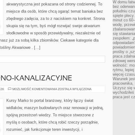
W domu łatwo
akwarystyczna jest pokazana od strony codziennej. To
bez oderwan
południu cz
miejsce dla osób, które chcą ogarąć temat baniaka bez
spięte plecy
zbędnego zadęcia, za to z naciskiem na konkret. Strona
minut co 60–
wodę, przewi
skupia się na tym, byś mógł rozwijać swoje akwarium
zbalansowane
słodkowodne w sposób przewidywalny, niezależnie od
się stawiani
zespołem: „p
masz już za sobą kilka zbiorników. Ciekawe kategorie dla
odpowiadam”
powiadomien
ośliny Akwariowe . […]
prośby o „sz
praca zdaln
zdrowej wers
wolność: mo
rytmu, lepie
więcej czasu
DNO-KANALIZACYJNE
Warunek jest
pracownika,
Uczysz się w
INSTALACJE
026
MOŻLIWOŚĆ KOMENTOWANIA
ZOSTAŁA WYŁĄCZONA
wychodziłeś 
WODNO-
KANALIZACYJNE
praca jest c
Kursy Marko to portal branżowy, który łączy świat
widlaków, maszyn budowlanych oraz renowacji w jedną,
spójną przestrzeń wiedzy. To miejsce stworzone z
myślą o osobach, które chcą robić rzeczy porządnie,
rozumieć, jak funkcjonuje teren inwestycji, i