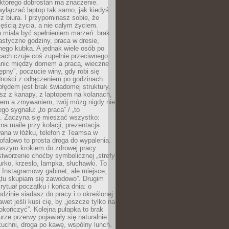
 którego dobrostan ma znaczenie.
yłączać laptop tak samo, jak kiedyś
z biura. I przypominasz sobie, że
zęścią życia, a nie całym życiem.
 miała być spełnieniem marzeń: brak
astyczne godziny, praca w dresie,
nego kubka. A jednak wiele osób po
cach czuje coś zupełnie przeciwnego:
anic między domem a pracą, wieczne
ępny”, poczucie winy, gdy robi się
dności z odłączeniem po godzinach.
łędem jest brak świadomej struktury.
esz z kanapy, z laptopem na kolanach,
iem a zmywaniem, twój mózg nigdy nie
go sygnału: „to praca” / „to
. Zaczyna się mieszać wszystko:
na maile przy kolacji, prezentacja
ana w łóżku, telefon z Teamsa w
ofalowo to prosta droga do wypalenia.
rwszym krokiem do zdrowej pracy
 stworzenie choćby symbolicznej „strefy
iurko, krzesło, lampka, słuchawki. To
 Instagramowy gabinet, ale miejsce,
„tu skupiam się zawodowo”. Drugim
 rytuał początku i końca dnia: o
odzinie siadasz do pracy i o określonej
wet jeśli kusi cię, by „jeszcze tylko na
okończyć”. Kolejna pułapka to brak
urze przerwy pojawiały się naturalnie:
uchni, droga po kawę, wspólny lunch.