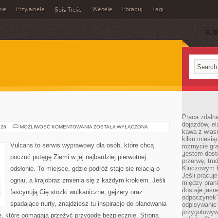
rie
Przyjaciele
Wesele
Potaguj
Tagi
Spis Treści
SUB
Praca zdalna
dojazdów, el
JASKINIE
026
MOŻLIWOŚĆ KOMENTOWANIA
ZOSTAŁA WYŁĄCZONA
kawa z włas
kilku miesią
Vulcans to serwis wyprawowy dla osób, które chcą
rozmycie gr
„jestem dost
poczuć potęgę Ziemi w jej najbardziej pierwotnej
przerwę, tru
Kluczowym b
odsłonie. To miejsce, gdzie podróż staje się relacją o
Jeśli pracuj
ogniu, a krajobraz zmienia się z każdym krokiem. Jeśli
między pran
dostaje jasne
fascynują Cię stożki wulkaniczne, gejzery oraz
odpoczynek”
spadające nurty, znajdziesz tu inspiracje do planowania
odpisywanie 
przygotowyw
e, które pomagają przeżyć przygodę bezpiecznie. Strona