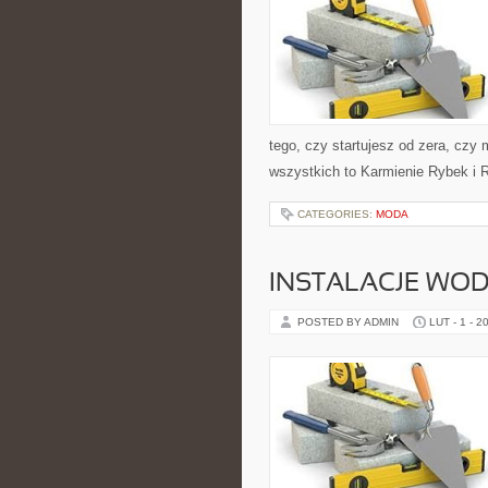
tego, czy startujesz od zera, czy 
wszystkich to Karmienie Rybek i R
CATEGORIES:
MODA
INSTALACJE WO
POSTED BY ADMIN
LUT - 1 - 2