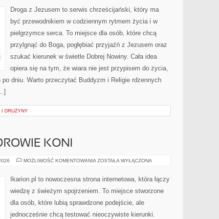
Droga z Jezusem to serwis chrześcijański, który ma
być przewodnikiem w codziennym rytmem życia i w
pielgrzymce serca. To miejsce dla osób, które chcą
przylgnąć do Boga, pogłębiać przyjaźń z Jezusem oraz
szukać kierunek w świetle Dobrej Nowiny. Cała idea
opiera się na tym, że wiara nie jest przypisem do życia,
ń po dniu. Warto przeczytać Buddyzm i Religie rdzennych
…]
 I DRUŻYNY
ZDROWIE KONI
PIELĘGNACJA
 2026
MOŻLIWOŚĆ KOMENTOWANIA
ZOSTAŁA WYŁĄCZONA
I
ZDROWIE
KONI
Ikarion.pl to nowoczesna strona internetowa, która łączy
wiedzę z świeżym spojrzeniem. To miejsce stworzone
dla osób, które lubią sprawdzone podejście, ale
jednocześnie chcą testować nieoczywiste kierunki.