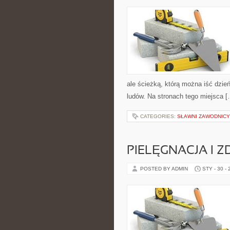
ale ścieżką, którą można iść dzie
ludów. Na stronach tego miejsca [
CATEGORIES:
SŁAWNI ZAWODNICY
PIELĘGNACJA I 
POSTED BY ADMIN
STY - 30 -