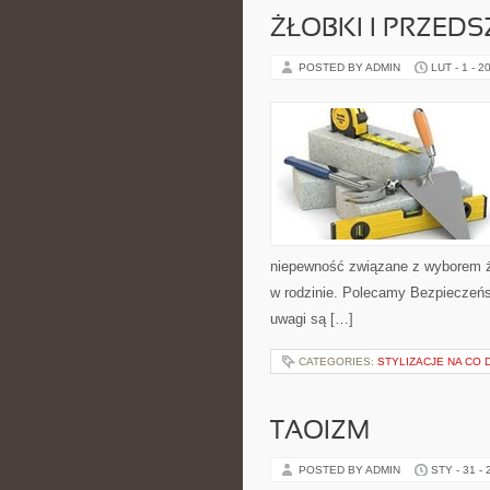
ŻŁOBKI I PRZED
POSTED BY ADMIN
LUT - 1 - 2
niepewność związane z wyborem ż
w rodzinie. Polecamy Bezpieczeńst
uwagi są […]
CATEGORIES:
STYLIZACJE NA CO 
TAOIZM
POSTED BY ADMIN
STY - 31 -