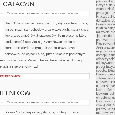
pracownika,
PLOATACYJNE
Uczysz się w
wychodziłeś 
praca jest c
PORADNIKI
026
MOŻLIWOŚĆ KOMENTOWANIA
ZOSTAŁA WYŁĄCZONA
EKSPLOATACYJNE
Praca zdalna
dojazdów, el
Taxi Drive to serwis tworzony z myślą o szoferach taxi,
kawa z włas
kilku miesią
miłośnikach samochodów oraz wszystkich, którzy chcą
rozmycie gr
lepiej zrozumieć świat przewozów. To miejsce, w którym
„jestem dost
przerwę, tru
codzienność spotyka się z zamiłowaniem do aut i
Kluczowym b
Jeśli pracuj
konkretną wiedzą o tym, jak działa nowoczesna
między pran
taksówka: od wyboru auta, przez relacje z podróżnym,
dostaje jasne
odpoczynek”
 rentowność pracy. Zobacz także Taksówkarze i Tuning i
odpisywanie 
e taxi nie jako zwykły […]
przygotowyw
sobotę. Dług
Dlatego pie
KTURZE ŚWIATA
zdalnej jest
biurowej”. B
nie musi być
które mówi: 
YTELNIKÓW
krokiem jest
określonej g
kończysz, na
PYTANIA
026
MOŻLIWOŚĆ KOMENTOWANIA
ZOSTAŁA WYŁĄCZONA
chwilę coś d
OD
CZYTELNIKÓW
przerw. W bi
Akwa-Pro to blog akwarystyczny, w którym pasja
rozmowa w k