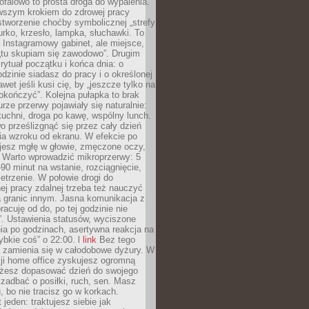
ofalowo to prosta droga do wypalenia.
rwszym krokiem do zdrowej pracy
 stworzenie choćby symbolicznej „strefy
iurko, krzesło, lampka, słuchawki. To
 Instagramowy gabinet, ale miejsce,
„tu skupiam się zawodowo”. Drugim
 rytuał początku i końca dnia: o
odzinie siadasz do pracy i o określonej
wet jeśli kusi cię, by „jeszcze tylko na
okończyć”. Kolejna pułapka to brak
urze przerwy pojawiały się naturalnie:
uchni, droga po kawę, wspólny lunch.
 prześlizgnąć się przez cały dzień
ia wzroku od ekranu. W efekcie po
ujesz mgłę w głowie, zmęczone oczy,
. Warto wprowadzić mikroprzerwy: 5
90 minut na wstanie, rozciągnięcie,
etrzenie. W połowie drogi do
j pracy zdalnej trzeba też nauczyć
a granic innym. Jasna komunikacja z
racuję od do, po tej godzinie nie
. Ustawienia statusów, wyciszone
ia po godzinach, asertywna reakcja na
ybkie coś” o 22:00. l
link
Bez tego
a zamienia się w całodobowe dyżury. W
ji home office zyskujesz ogromną
żesz dopasować dzień do swojego
j zadbać o posiłki, ruch, sen. Masz
, bo nie tracisz go w korkach.
 jeden: traktujesz siebie jak