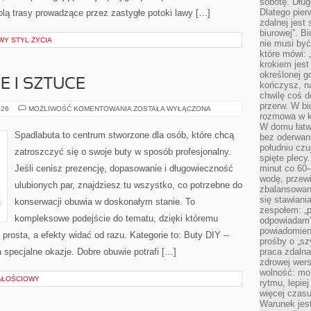
sobotę. Dług
Dlatego pie
olą trasy prowadzące przez zastygłe potoki lawy […]
zdalnej jest
biurowej”. B
WY STYL ŻYCIA
nie musi być
które mówi: 
krokiem jest
określonej g
E I SZTUCE
kończysz, na
chwilę coś d
przerw. W bi
BUTY
026
MOŻLIWOŚĆ KOMENTOWANIA
ZOSTAŁA WYŁĄCZONA
rozmowa w k
W
KULTURZE
W domu łatwo
I
Spadlabuta to centrum stworzone dla osób, które chcą
bez oderwan
SZTUCE
południu cz
zatroszczyć się o swoje buty w sposób profesjonalny.
spięte plecy
Jeśli cenisz prezencję, dopasowanie i długowieczność
minut co 60–
wodę, przewi
ulubionych par, znajdziesz tu wszystko, co potrzebne do
zbalansowane
się stawiani
konserwacji obuwia w doskonałym stanie. To
zespołem: „p
kompleksowe podejście do tematu, dzięki któremu
odpowiadam”
powiadomien
 prosta, a efekty widać od razu. Kategorie to: Buty DIY –
prośby o „sz
na specjalne okazje. Dobre obuwie potrafi […]
praca zdaln
zdrowej wers
wolność: mo
AŁOŚCIOWY
rytmu, lepie
więcej czasu
Warunek jest