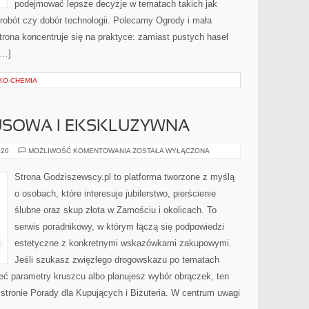
podejmować lepsze decyzje w tematach takich jak
robót czy dobór technologii. Polecamy Ogrody i mała
 Strona koncentruje się na praktyce: zamiast pustych haseł
[…]
EKO-CHEMIA
SUSOWA I EKSKLUZYWNA
BIŻUTERIA
026
MOŻLIWOŚĆ KOMENTOWANIA
ZOSTAŁA WYŁĄCZONA
LUKSUSOWA
I
EKSKLUZYWNA
Strona Godziszewscy.pl to platforma tworzone z myślą
o osobach, które interesuje jubilerstwo, pierścienie
ślubne oraz skup złota w Zamościu i okolicach. To
serwis poradnikowy, w którym łączą się podpowiedzi
estetyczne z konkretnymi wskazówkami zakupowymi.
Jeśli szukasz zwięzłego drogowskazu po tematach
mieć parametry kruszcu albo planujesz wybór obrączek, ten
 stronie Porady dla Kupujących i Biżuteria. W centrum uwagi