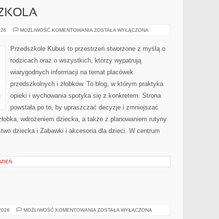
SZKOLA
ŻŁOBKI
026
MOŻLIWOŚĆ KOMENTOWANIA
ZOSTAŁA WYŁĄCZONA
I
PRZEDSZKOLA
Przedszkole Kubuś to przestrzeń stworzone z myślą o
rodzicach oraz o wszystkich, którzy wypatrują
wiarygodnych informacji na temat placówek
przedszkolnych i żłobków. To blog, w którym praktyka
opieki i wychowania spotyka się z konkretem. Strona
powstała po to, by upraszczać decyzje i zmniejszać
łobka, wdrożeniem dziecka, a także z planowaniem rutyny
wo dziecka i Zabawki i akcesoria dla dzieci. W centrum
DZIEŃ
TAOIZM
 2026
MOŻLIWOŚĆ KOMENTOWANIA
ZOSTAŁA WYŁĄCZONA