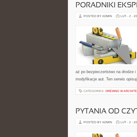
PORADNIKI EKS
POSTED BY ADMIN
LUT - 2 - 2
aż po bezpieczeństwo na drodze i
modyfikacje aut. Ten serwis opisuj
CATEGORIES:
DREWNO W ARCHITE
PYTANIA OD CZ
POSTED BY ADMIN
LUT - 2 - 2