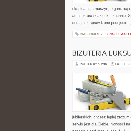
eksploatacja maszyn, organizacja 
architektura i Łazienki i kuchnie.
dostajesz sprawdzone podejście. 
CATEGORIES:
ZIELONA CHEMIA I 
BIŻUTERIA LUK
POSTED BY ADMIN
LUT - 1 - 2
jubilerskich, chcesz lepiej zrozu
serwis jest dla Ciebie. Nowości na