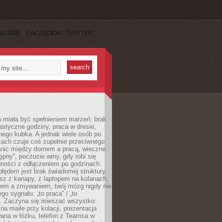
SCRIBE
FACEBOOK
TWITTER
 miała być spełnieniem marzeń: brak
astyczne godziny, praca w dresie,
nego kubka. A jednak wiele osób po
cach czuje coś zupełnie przeciwnego:
anic między domem a pracą, wieczne
ępny”, poczucie winy, gdy robi się
dności z odłączeniem po godzinach.
łędem jest brak świadomej struktury.
esz z kanapy, z laptopem na kolanach,
iem a zmywaniem, twój mózg nigdy nie
go sygnału: „to praca” / „to
. Zaczyna się mieszać wszystko:
na maile przy kolacji, prezentacja
ana w łóżku, telefon z Teamsa w