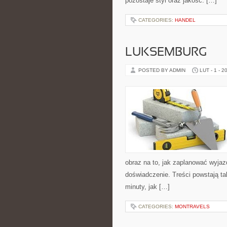
pozostaje styl oraz jakość. […]
CATEGORIES:
HANDEL
LUKSEMBURG
POSTED BY ADMIN
LUT - 1 - 2
obraz na to, jak zaplanować wyjaz
doświadczenie. Treści powstają t
minuty, jak […]
CATEGORIES:
MONTRAVELS