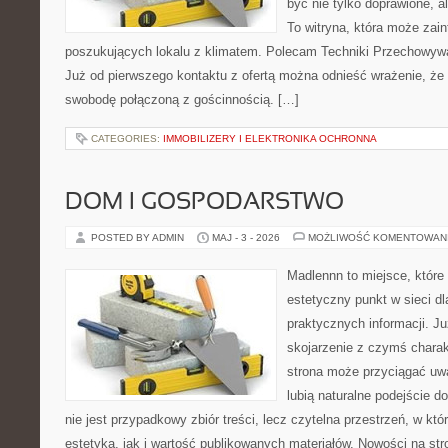
być nie tylko doprawione, 
To witryna, która może zai
poszukujących lokalu z klimatem. Polecam Techniki Przechowywa
Już od pierwszego kontaktu z ofertą można odnieść wrażenie, że B
swobodę połączoną z gościnnością. […]
CATEGORIES:
IMMOBILIZERY I ELEKTRONIKA OCHRONNA
DOM I GOSPODARSTWO
POSTED BY ADMIN
MAJ - 3 - 2026
MOŻLIWOŚĆ KOMENTOWAN
Madlennn to miejsce, które
estetyczny punkt w sieci d
praktycznych informacji. 
skojarzenie z czymś chara
strona może przyciągać uw
lubią naturalne podejście d
nie jest przypadkowy zbiór treści, lecz czytelna przestrzeń, w kt
estetyka, jak i wartość publikowanych materiałów. Nowości na stro