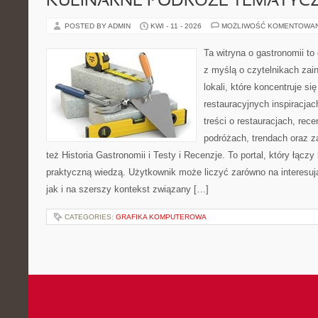
KULINARNE PODRÓŻE TEMATYC
POSTED BY ADMIN
KWI - 11 - 2026
MOŻLIWOŚĆ KOMENTOWA
Ta witryna o gastronomii t
z myślą o czytelnikach za
lokali, które koncentruje s
restauracyjnych inspiracja
treści o restauracjach, rece
podróżach, trendach oraz z
też Historia Gastronomii i Testy i Recenzje. To portal, który łączy
praktyczną wiedzą. Użytkownik może liczyć zarówno na interesują
jak i na szerszy kontekst związany […]
CATEGORIES:
GRAFIKA KOMPUTEROWA