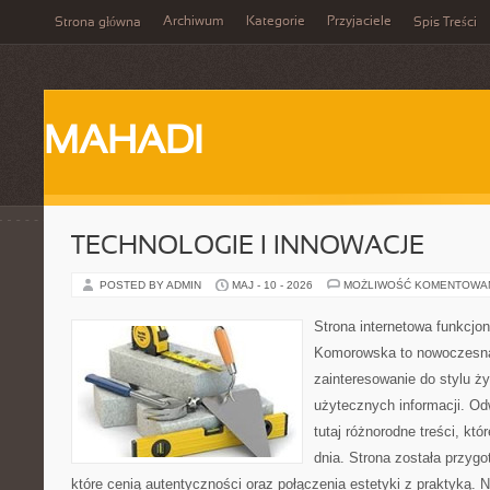
Archiwum
Kategorie
Przyjaciele
Strona główna
Spis Treści
MAHADI
TECHNOLOGIE I INNOWACJE
POSTED BY ADMIN
MAJ - 10 - 2026
MOŻLIWOŚĆ KOMENTOWA
Strona internetowa funkcjo
Komorowska to nowoczesna 
zainteresowanie do stylu życ
użytecznych informacji. O
tutaj różnorodne treści, kt
dnia. Strona została przyg
które cenią autentyczności oraz połączenia estetyki z praktyką. 