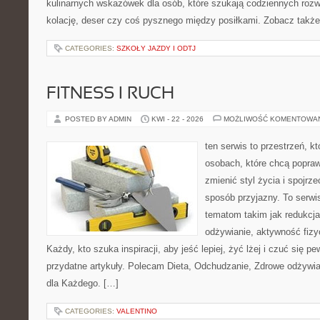
kulinarnych wskazówek dla osób, które szukają codziennych rozw
kolację, deser czy coś pysznego między posiłkami. Zobacz także 
CATEGORIES:
SZKOŁY JAZDY I ODTJ
FITNESS I RUCH
POSTED BY ADMIN
KWI - 22 - 2026
MOŻLIWOŚĆ KOMENTOWA
ten serwis to przestrzeń, k
osobach, które chcą popra
zmienić styl życia i spojrz
sposób przyjazny. To serw
tematom takim jak redukcj
odżywianie, aktywność fizy
Każdy, kto szuka inspiracji, aby jeść lepiej, żyć lżej i czuć się pew
przydatne artykuły. Polecam Dieta, Odchudzanie, Zdrowe odżywi
dla Każdego. […]
CATEGORIES:
VALENTINO