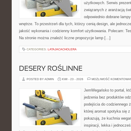
użytkowych. Serwis prezent
związanych z aranżacją świ
odpowiednio dobrane lampy 
wnętrze. To przestrzeń dla tych, którzy cenią design, ale jednoc
jakość wykonania i codzienny komfort użytkowania. Polecam: Test
Na stronie można znaleźć liczne propozycje lamp […]
CATEGORIES:
LATAJACACHOLERA
DESERY ROŚLINNE
POSTED BY ADMIN
KWI - 23 - 2026
MOŻLIWOŚĆ KOMENTOWA
JemWegańsko to portal, któr
jedzenia bez produktów od
podejścia do codziennego ż
której aromat spotyka się z
pokazują, że kuchnia wega
inspiracji, lekka i jednocz