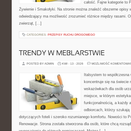
całość. Fajne kategorie to P
Żywienie i Smakołyki. Na stronie można znaleźć obszerne opisy w
odwiedzający ma możliwość zrozumieć różnice między rasami. O
zwierząt, […]
CATEGORIES:
PRZEPISY RUCHU DROGOWEGO
TRENDY W MEBLARSTWIE
POSTED BY ADMIN
KWI - 13 - 2026
MOŻLIWOŚĆ KOMENTOWA
Italsystem to współczesna w
koncentruje się na świecie
wskazówkach dla osób urzą
miejsce, w którym estetyka
funkcjonalnością, a każdy a
odbiorcach, którzy szukaj
dotyczących foteli i szeroko rozumianego komfortu. Nowości to P
Renowacje. Strona została stworzona dla osób, które chcą rozsą
wyposażenia do różnych pomieszczeń. Można […]