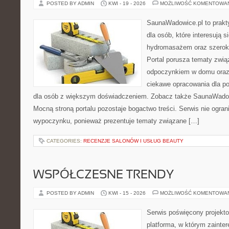
POSTED BY ADMIN
KWI - 19 - 2026
MOŻLIWOŚĆ KOMENTOWA
SaunaWadowice.pl to prakt
dla osób, które interesują s
hydromasażem oraz szerok
Portal porusza tematy zwią
odpoczynkiem w domu oraz 
ciekawe opracowania dla po
dla osób z większym doświadczeniem. Zobacz także SaunaWadowi
Mocną stroną portalu pozostaje bogactwo treści. Serwis nie ogran
wypoczynku, ponieważ prezentuje tematy związane […]
CATEGORIES:
RECENZJE SALONÓW I USŁUG BEAUTY
WSPÓŁCZESNE TRENDY
POSTED BY ADMIN
KWI - 15 - 2026
MOŻLIWOŚĆ KOMENTOWA
Serwis poświęcony projekto
platforma, w którym zainte