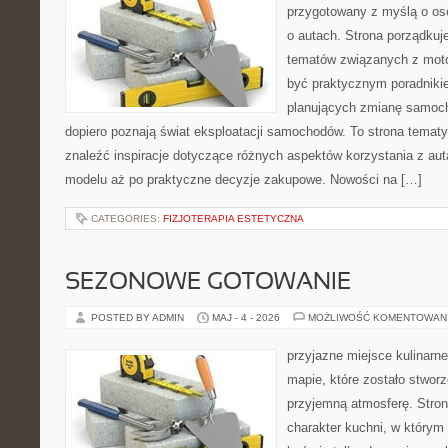
przygotowany z myślą o os
o autach. Strona porządkuj
tematów związanych z moto
być praktycznym poradniki
planujących zmianę samocho
dopiero poznają świat eksploatacji samochodów. To strona tema
znaleźć inspiracje dotyczące różnych aspektów korzystania z au
modelu aż po praktyczne decyzje zakupowe. Nowości na […]
CATEGORIES:
FIZJOTERAPIA ESTETYCZNA
SEZONOWE GOTOWANIE
POSTED BY ADMIN
MAJ - 4 - 2026
MOŻLIWOŚĆ KOMENTOWAN
przyjazne miejsce kulinarne
mapie, które zostało stwor
przyjemną atmosferę. Stron
charakter kuchni, w którym