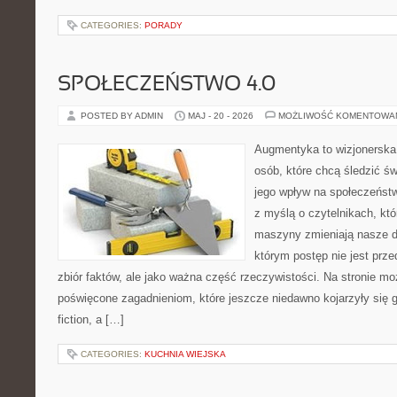
CATEGORIES:
PORADY
SPOŁECZEŃSTWO 4.0
POSTED BY ADMIN
MAJ - 20 - 2026
MOŻLIWOŚĆ KOMENTOWA
Augmentyka to wizjonerska 
osób, które chcą śledzić św
jego wpływ na społeczeństw
z myślą o czytelnikach, któr
maszyny zmieniają nasze d
którym postęp nie jest prz
zbiór faktów, ale jako ważna część rzeczywistości. Na stronie m
poświęcone zagadnieniom, które jeszcze niedawno kojarzyły się gł
fiction, a […]
CATEGORIES:
KUCHNIA WIEJSKA