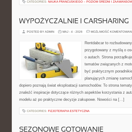
CATEGORIES:
NAUKA FRANCUSKIEGO – POZIOM ŚREDNI I ZAAWANSO
WYPOŻYCZALNIE I CARSHARING
POSTED BY ADMIN
MAJ - 4 - 2026
MOŻLIWOŚĆ KOMENTOWAN
Rentdabcar to rozbudowany 
przygotowany z myślą o os
o autach. Strona porządkuj
tematów związanych z moto
być praktycznym poradniki
planujących zmianę samocho
dopiero poznają świat eksploatacji samochodów. To strona tema
znaleźć inspiracje dotyczące różnych aspektów korzystania z au
modelu aż po praktyczne decyzje zakupowe. Nowości na […]
CATEGORIES:
FIZJOTERAPIA ESTETYCZNA
SEZONOWE GOTOWANIE