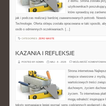
z domu. Strona została pr
użytkownikach poszukujący
które sprawdzą się zarówno
jak i podczas realizacji bardziej zaawansowanych potrzeb. Nowoś
Technologie. Oferta sklepu została opracowana w taki sposób, a
osób o odmiennych oczekiwaniach. […]
CATEGORIES:
ZERO WASTE
KAZANIA I REFLEKSJE
POSTED BY ADMIN
MAJ - 6 - 2026
MOŻLIWOŚĆ KOMENTOWAN
Strona internetowa Najleps
miejsce stworzone z myślą 
wartościowych treści zwią
duchowym, życiem duchow
życiem. To internetowa plat
mogą odnaleźć inspirujące 
teksty pomagające lepiej poznać sens codziennych wydarzeń i 