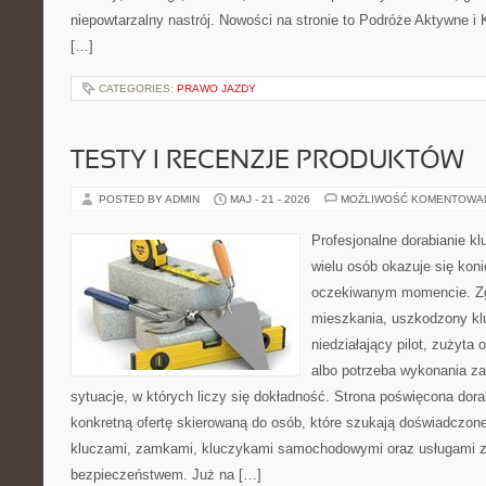
niepowtarzalny nastrój. Nowości na stronie to Podróże Aktywne 
[…]
CATEGORIES:
PRAWO JAZDY
TESTY I RECENZJE PRODUKTÓW
POSTED BY ADMIN
MAJ - 21 - 2026
MOŻLIWOŚĆ KOMENTOWA
Profesjonalne dorabianie kl
wielu osób okazuje się kon
oczekiwanym momencie. Zg
mieszkania, uszkodzony k
niedziałający pilot, zużyt
albo potrzeba wykonania z
sytuacje, w których liczy się dokładność. Strona poświęcona dora
konkretną ofertę skierowaną do osób, które szukają doświadczon
kluczami, zamkami, kluczykami samochodowymi oraz usługami 
bezpieczeństwem. Już na […]