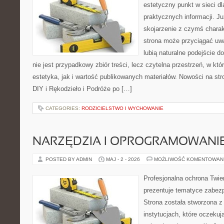
estetyczny punkt w sieci d
praktycznych informacji. 
skojarzenie z czymś chara
strona może przyciągać uw
lubią naturalne podejście d
nie jest przypadkowy zbiór treści, lecz czytelna przestrzeń, w kt
estetyka, jak i wartość publikowanych materiałów. Nowości na stro
DIY i Rękodzieło i Podróże po […]
CATEGORIES:
RODZICIELSTWO I WYCHOWANIE
NARZĘDZIA I OPROGRAMOWANI
POSTED BY ADMIN
MAJ - 2 - 2026
MOŻLIWOŚĆ KOMENTOWAN
Profesjonalna ochrona Twier
prezentuje tematyce zabez
Strona została stworzona z
instytucjach, które oczekuj