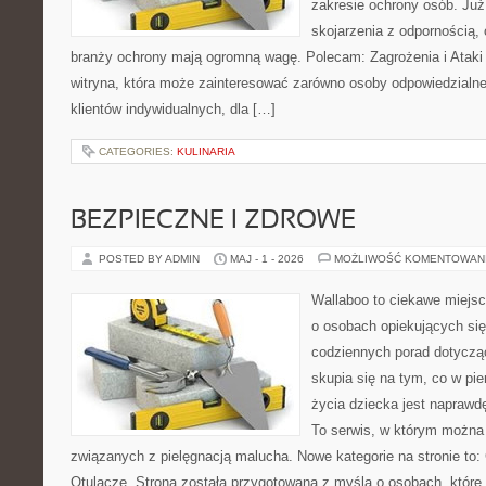
zakresie ochrony osób. Ju
skojarzenia z odpornością, 
branży ochrony mają ogromną wagę. Polecam: Zagrożenia i Ataki i
witryna, która może zainteresować zarówno osoby odpowiedzialne
klientów indywidualnych, dla […]
CATEGORIES:
KULINARIA
BEZPIECZNE I ZDROWE
POSTED BY ADMIN
MAJ - 1 - 2026
MOŻLIWOŚĆ KOMENTOWAN
Wallaboo to ciekawe miejsc
o osobach opiekujących się
codziennych porad dotyczą
skupia się na tym, co w pi
życia dziecka jest naprawd
To serwis, w którym można
związanych z pielęgnacją malucha. Nowe kategorie na stronie to: 
Otulacze. Strona została przygotowana z myślą o osobach, które