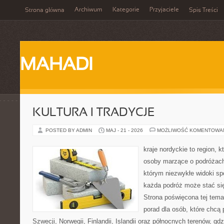
Archiwum
Kategorie
Przyjaciele
Strona główna
Spis Treści
MAHADI
KULTURA I TRADYCJE
POSTED BY ADMIN
MAJ - 21 - 2026
MOŻLIWOŚĆ KOMENTOWA
kraje nordyckie to region, 
osoby marzące o podróżach
którym niezwykłe widoki spo
każda podróż może stać się
Strona poświęcona tej tem
porad dla osób, które chcą 
Szwecji, Norwegii, Finlandii, Islandii oraz północnych terenów, gd