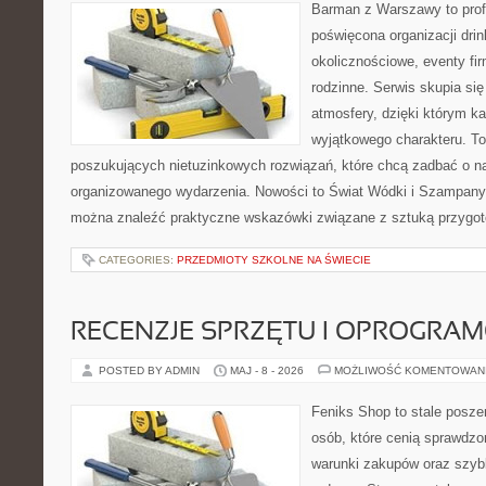
Barman z Warszawy to profe
poświęcona organizacji dri
okolicznościowe, eventy fi
rodzinne. Serwis skupia się
atmosfery, dzięki którym k
wyjątkowego charakteru. To
poszukujących nietuzinkowych rozwiązań, które chcą zadbać o 
organizowanego wydarzenia. Nowości to Świat Wódki i Szampany 
można znaleźć praktyczne wskazówki związane z sztuką przygoto
CATEGORIES:
PRZEDMIOTY SZKOLNE NA ŚWIECIE
RECENZJE SPRZĘTU I OPROGRA
POSTED BY ADMIN
MAJ - 8 - 2026
MOŻLIWOŚĆ KOMENTOWAN
Feniks Shop to stale poszer
osób, które cenią sprawdzo
warunki zakupów oraz szyb