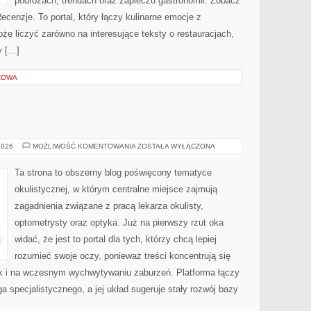
podróżach, trendach oraz zapleczu gastronomii. Zobacz
Recenzje. To portal, który łączy kulinarne emocje z
e liczyć zarówno na interesujące teksty o restauracjach,
y […]
ROWA
DZIECI
2026
MOŻLIWOŚĆ KOMENTOWANIA
ZOSTAŁA WYŁĄCZONA
I
WZROK
Ta strona to obszerny blog poświęcony tematyce
okulistycznej, w którym centralne miejsce zajmują
zagadnienia związane z pracą lekarza okulisty,
optometrysty oraz optyka. Już na pierwszy rzut oka
widać, że jest to portal dla tych, którzy chcą lepiej
rozumieć swoje oczy, ponieważ treści koncentrują się
k i na wczesnym wychwytywaniu zaburzeń. Platforma łączy
a specjalistycznego, a jej układ sugeruje stały rozwój bazy