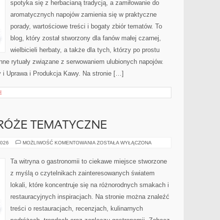
spotyka się z herbacianą tradycją, a zamiłowanie do
aromatycznych napojów zamienia się w praktyczne
porady, wartościowe treści i bogaty zbiór tematów. To
blog, który został stworzony dla fanów małej czarnej,
wielbicieli herbaty, a także dla tych, którzy po prostu
enne rytuały związane z serwowaniem ulubionych napojów.
i Uprawa i Produkcja Kawy. Na stronie […]
E
RÓŻE TEMATYCZNE
KULINARNE
2026
MOŻLIWOŚĆ KOMENTOWANIA
ZOSTAŁA WYŁĄCZONA
PODRÓŻE
TEMATYCZNE
Ta witryna o gastronomii to ciekawe miejsce stworzone
z myślą o czytelnikach zainteresowanych światem
lokali, które koncentruje się na różnorodnych smakach i
restauracyjnych inspiracjach. Na stronie można znaleźć
treści o restauracjach, recenzjach, kulinarnych