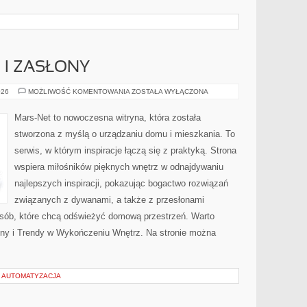
 I ZASŁONY
ROLETY,
026
MOŻLIWOŚĆ KOMENTOWANIA
ZOSTAŁA WYŁĄCZONA
ŻALUZJE
I
ZASŁONY
Mars-Net to nowoczesna witryna, która została
stworzona z myślą o urządzaniu domu i mieszkania. To
serwis, w którym inspiracje łączą się z praktyką. Strona
wspiera miłośników pięknych wnętrz w odnajdywaniu
najlepszych inspiracji, pokazując bogactwo rozwiązań
związanych z dywanami, a także z przesłonami
osób, które chcą odświeżyć domową przestrzeń. Warto
łony i Trendy w Wykończeniu Wnętrz. Na stronie można
I AUTOMATYZACJA