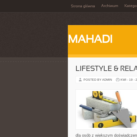
Archiwum
Katego
Strona główna
MAHADI
LIFESTYLE & REL
POSTED BY ADMIN
KWI - 19 - 
dla osób z większym doświadczen