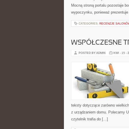
Mocną stroną portalu pozostaje bo
wypoczynku, ponieważ prezentuje
CATEGORIES:
RECENZJE SALONÓW
WSPÓŁCZESNE T
POSTED BY ADMIN
KWI - 15 - 
teksty dotyczące zarówno wielkich
z urządzaniem domu. Polecamy Urba
czytelnik trafia do […]