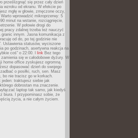
 prześlizgnąć się przez cały dzień
ia wzroku od ekranu. W efekcie po
ujesz mgłę w głowie, zmęczone oczy,
. Warto wprowadzić mikroprzerwy: 5
90 minut na wstanie, rozciągnięcie,
etrzenie. W połowie drogi do
j pracy zdalnej trzeba też nauczyć
a granic innym. Jasna komunikacja z
racuję od do, po tej godzinie nie
. Ustawienia statusów, wyciszone
ia po godzinach, asertywna reakcja na
ybkie coś” o 22:00. l
link
Bez tego
a zamienia się w całodobowe dyżury. W
ji home office zyskujesz ogromną
żesz dopasować dzień do swojego
j zadbać o posiłki, ruch, sen. Masz
, bo nie tracisz go w korkach.
 jeden: traktujesz siebie jak
 którego dobrostan ma znaczenie.
yłączać laptop tak samo, jak kiedyś
z biura. I przypominasz sobie, że
zęścią życia, a nie całym życiem.