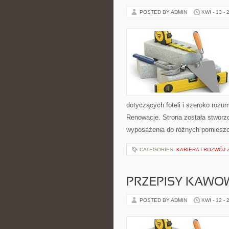
POSTED BY ADMIN
KWI - 13 - 
dotyczących foteli i szeroko rozu
Renowacje. Strona została stworz
wyposażenia do różnych pomiesz
CATEGORIES:
KARIERA I ROZWÓJ
PRZEPISY KAWO
POSTED BY ADMIN
KWI - 12 - 