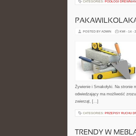
CATEGORIES:
PODŁOGI DREWNIAN
PAKAWILKOLAK
POSTED BY ADMIN
KWI - 14 - 
Żywienie i Smakołyki. Na stronie 
odwiedzający ma możliwość zrozu
zwierząt, […]
CATEGORIES:
PRZEPISY RUCHU 
TRENDY W MEBL