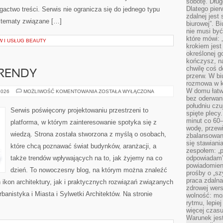
sobotę. Dług
Dlatego pie
gactwo treści. Serwis nie ogranicza się do jednego typu
zdalnej jest
 tematy związane […]
biurowej”. B
nie musi być
które mówi: 
 I USŁUG BEAUTY
krokiem jest
określonej g
kończysz, na
chwilę coś d
RENDY
przerw. W bi
rozmowa w k
W domu łatwo
WSPÓŁCZESNE
2026
MOŻLIWOŚĆ KOMENTOWANIA
ZOSTAŁA WYŁĄCZONA
TRENDY
bez oderwan
południu cz
Serwis poświęcony projektowaniu przestrzeni to
spięte plecy
minut co 60–
platforma, w którym zainteresowanie spotyka się z
wodę, przewi
wiedzą. Strona została stworzona z myślą o osobach,
zbalansowane
się stawiani
które chcą poznawać świat budynków, aranżacji, a
zespołem: „p
także trendów wpływających na to, jak żyjemy na co
odpowiadam”
powiadomien
dzień. To nowoczesny blog, na którym można znaleźć
prośby o „sz
praca zdaln
 ikon architektury, jak i praktycznych rozwiązań związanych
zdrowej wers
nistyka i Miasta i Sylwetki Architektów. Na stronie
wolność: mo
rytmu, lepie
więcej czasu
Warunek jest