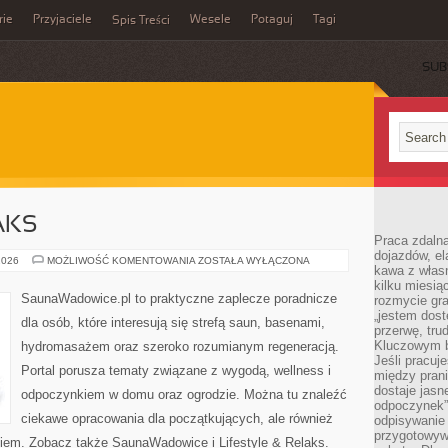
rie
Przyjaciele
Wesele
Potaguj
Tagi
Spis Treści
SUB
AKS
Praca zdalna
dojazdów, el
LIFESTYLE
2026
MOŻLIWOŚĆ KOMENTOWANIA
ZOSTAŁA WYŁĄCZONA
kawa z włas
&
RELAKS
kilku miesią
SaunaWadowice.pl to praktyczne zaplecze poradnicze
rozmycie gr
„jestem dost
dla osób, które interesują się strefą saun, basenami,
przerwę, tru
Kluczowym b
hydromasażem oraz szeroko rozumianym regeneracją.
Jeśli pracuj
Portal porusza tematy związane z wygodą, wellness i
między pran
dostaje jasne
odpoczynkiem w domu oraz ogrodzie. Można tu znaleźć
odpoczynek”
ciekawe opracowania dla początkujących, ale również
odpisywanie 
przygotowyw
iem. Zobacz także SaunaWadowice i Lifestyle & Relaks.