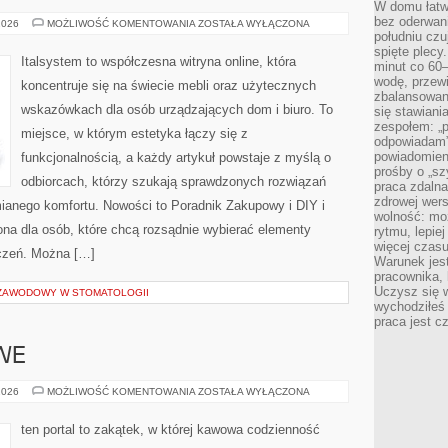
W domu łatwo
bez oderwan
TRENDY
2026
MOŻLIWOŚĆ KOMENTOWANIA
ZOSTAŁA WYŁĄCZONA
W
południu cz
MEBLARSTWIE
spięte plecy
Italsystem to współczesna witryna online, która
minut co 60–
wodę, przewi
koncentruje się na świecie mebli oraz użytecznych
zbalansowane
wskazówkach dla osób urządzających dom i biuro. To
się stawiani
zespołem: „p
miejsce, w którym estetyka łączy się z
odpowiadam”
powiadomien
funkcjonalnością, a każdy artykuł powstaje z myślą o
prośby o „sz
odbiorcach, którzy szukają sprawdzonych rozwiązań
praca zdaln
zdrowej wers
mianego komfortu. Nowości to Poradnik Zakupowy i DIY i
wolność: mo
ona dla osób, które chcą rozsądnie wybierać elementy
rytmu, lepie
więcej czasu
czeń. Można […]
Warunek jest
pracownika,
Uczysz się w
 ZAWODOWY W STOMATOLOGII
wychodziłeś 
praca jest c
WE
PRZEPISY
2026
MOŻLIWOŚĆ KOMENTOWANIA
ZOSTAŁA WYŁĄCZONA
KAWOWE
ten portal to zakątek, w której kawowa codzienność