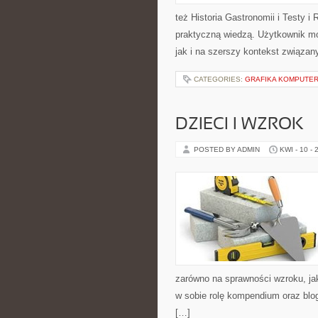
też Historia Gastronomii i Testy i 
praktyczną wiedzą. Użytkownik moż
jak i na szerszy kontekst związan
CATEGORIES:
GRAFIKA KOMPUTE
DZIECI I WZROK
POSTED BY ADMIN
KWI - 10 - 
zarówno na sprawności wzroku, ja
w sobie rolę kompendium oraz blog
[…]