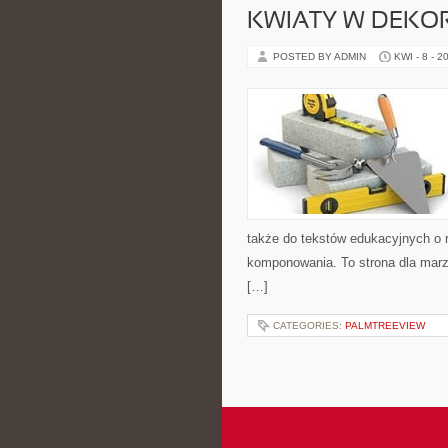
KWIATY W DEKO
POSTED BY ADMIN
KWI - 8 - 2
także do tekstów edukacyjnych o r
komponowania. To strona dla marzy
[…]
CATEGORIES:
PALMTREEVIEW