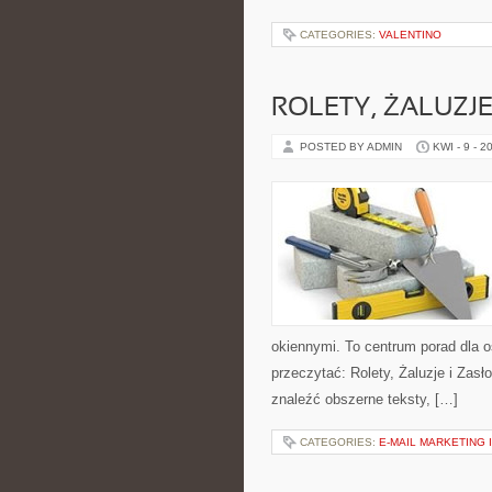
CATEGORIES:
VALENTINO
ROLETY, ŻALUZJE
POSTED BY ADMIN
KWI - 9 - 2
okiennymi. To centrum porad dla 
przeczytać: Rolety, Żaluzje i Zas
znaleźć obszerne teksty, […]
CATEGORIES:
E-MAIL MARKETING 