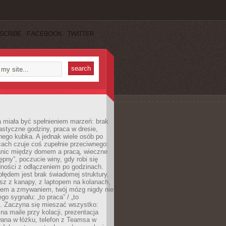
SCRIBE
FACEBOOK
TWITTER
 miała być spełnieniem marzeń: brak
astyczne godziny, praca w dresie,
nego kubka. A jednak wiele osób po
cach czuje coś zupełnie przeciwnego:
anic między domem a pracą, wieczne
ępny”, poczucie winy, gdy robi się
dności z odłączeniem po godzinach.
łędem jest brak świadomej struktury.
esz z kanapy, z laptopem na kolanach,
iem a zmywaniem, twój mózg nigdy nie
go sygnału: „to praca” / „to
. Zaczyna się mieszać wszystko:
na maile przy kolacji, prezentacja
ana w łóżku, telefon z Teamsa w