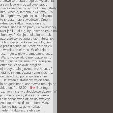
ofalowo to prosta droga do wypalenia.
rwszym krokiem do zdrowej pracy
 stworzenie choćby symbolicznej „strefy
iurko, krzesło, lampka, słuchawki. To
 Instagramowy gabinet, ale miejsce,
„tu skupiam się zawodowo”. Drugim
 rytuał początku i końca dnia: o
odzinie siadasz do pracy i o określonej
wet jeśli kusi cię, by „jeszcze tylko na
okończyć”. Kolejna pułapka to brak
urze przerwy pojawiały się naturalnie:
uchni, droga po kawę, wspólny lunch.
 prześlizgnąć się przez cały dzień
ia wzroku od ekranu. W efekcie po
ujesz mgłę w głowie, zmęczone oczy,
. Warto wprowadzić mikroprzerwy: 5
90 minut na wstanie, rozciągnięcie,
etrzenie. W połowie drogi do
j pracy zdalnej trzeba też nauczyć
a granic innym. Jasna komunikacja z
racuję od do, po tej godzinie nie
. Ustawienia statusów, wyciszone
ia po godzinach, asertywna reakcja na
ybkie coś” o 22:00. l
link
Bez tego
a zamienia się w całodobowe dyżury. W
ji home office zyskujesz ogromną
żesz dopasować dzień do swojego
j zadbać o posiłki, ruch, sen. Masz
, bo nie tracisz go w korkach.
 jeden: traktujesz siebie jak