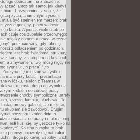
 którego dobrostan ma znaczenie.
yłączać laptop tak samo, jak kiedyś
z biura. I przypominasz sobie, że
zęścią życia, a nie całym życiem.
 miała być spełnieniem marzeń: brak
astyczne godziny, praca w dresie,
nego kubka. A jednak wiele osób po
cach czuje coś zupełnie przeciwnego:
anic między domem a pracą, wieczne
ępny”, poczucie winy, gdy robi się
dności z odłączeniem po godzinach.
łędem jest brak świadomej struktury.
esz z kanapy, z laptopem na kolanach,
iem a zmywaniem, twój mózg nigdy nie
go sygnału: „to praca” / „to
. Zaczyna się mieszać wszystko:
na maile przy kolacji, prezentacja
ana w łóżku, telefon z Teamsa w
ofalowo to prosta droga do wypalenia.
rwszym krokiem do zdrowej pracy
 stworzenie choćby symbolicznej „strefy
iurko, krzesło, lampka, słuchawki. To
 Instagramowy gabinet, ale miejsce,
„tu skupiam się zawodowo”. Drugim
 rytuał początku i końca dnia: o
odzinie siadasz do pracy i o określonej
wet jeśli kusi cię, by „jeszcze tylko na
okończyć”. Kolejna pułapka to brak
urze przerwy pojawiały się naturalnie:
uchni, droga po kawę, wspólny lunch.