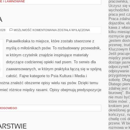
pracownika,
E I LAMINOWANE
Uczysz się w
wychodziłeś 
praca jest c
Praca zdalna
A
dojazdów, el
kawa z włas
PAKAWILKOLAKA
2026
MOŻLIWOŚĆ KOMENTOWANIA
ZOSTAŁA WYŁĄCZONA
kilku miesią
rozmycie gr
„jestem dost
Pakawilkolaka to miejsce, które zostało stworzone z
przerwę, tru
myślą o miłośnikach psów. To rozbudowany przewodnik,
Kluczowym b
Jeśli pracuj
w którym czytelnik znajdzie inspirujące materiały
między pran
dotyczące codziennej opieki nad psem. To serwis dla
dostaje jasne
odpoczynek”
zaawansowanych, w którym praktyka łączą się w spójną
odpisywanie 
przygotowyw
całość. Fajne kategorie to Psia Kultura i Media i
sobotę. Dług
można znaleźć obszerne opisy wielu ras psów. Dzięki temu
Dlatego pie
zdalnej jest
mieć różnice między rasami. Opisy obejmują predyspozycje
biurowej”. B
nie musi być
które mówi: 
krokiem jest
DROGOWEGO
określonej g
kończysz, na
chwilę coś d
przerw. W bi
ARSTWIE
rozmowa w k