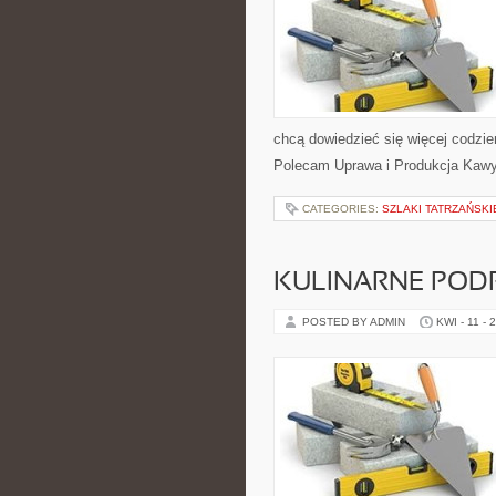
chcą dowiedzieć się więcej codzi
Polecam Uprawa i Produkcja Kawy 
CATEGORIES:
SZLAKI TATRZAŃSKI
KULINARNE POD
POSTED BY ADMIN
KWI - 11 - 