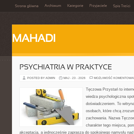
Archiwum
Kategorie
Przyjaciele
Strona główna
Spis Treści
MAHADI
PSYCHIATRIA W PRAKTYCE
POSTED BY ADMIN
MAJ - 23 - 2026
MOŻLIWOŚĆ KOMENTOWA
Tęczowa Przystań to intern
wiedza psychologiczna spo
doświadczeniem. To witryn
osobach, które chcą zroz
zachowania. Nazwa Tęczow
charakter tego miejsca, pon
akceptacją, a jednocześnie zaprasza do spokojnego namysłu nad 