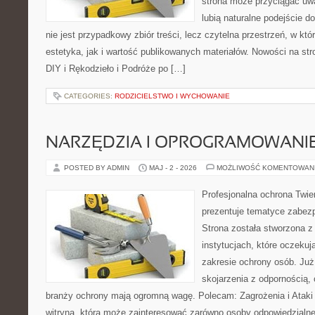
strona może przyciągać uw
lubią naturalne podejście d
nie jest przypadkowy zbiór treści, lecz czytelna przestrzeń, w kt
estetyka, jak i wartość publikowanych materiałów. Nowości na stro
DIY i Rękodzieło i Podróże po […]
CATEGORIES:
RODZICIELSTWO I WYCHOWANIE
NARZĘDZIA I OPROGRAMOWANI
POSTED BY ADMIN
MAJ - 2 - 2026
MOŻLIWOŚĆ KOMENTOWAN
Profesjonalna ochrona Twier
prezentuje tematyce zabez
Strona została stworzona z
instytucjach, które oczekuj
zakresie ochrony osób. Ju
skojarzenia z odpornością, 
branży ochrony mają ogromną wagę. Polecam: Zagrożenia i Ataki i
witryna, która może zainteresować zarówno osoby odpowiedzialne