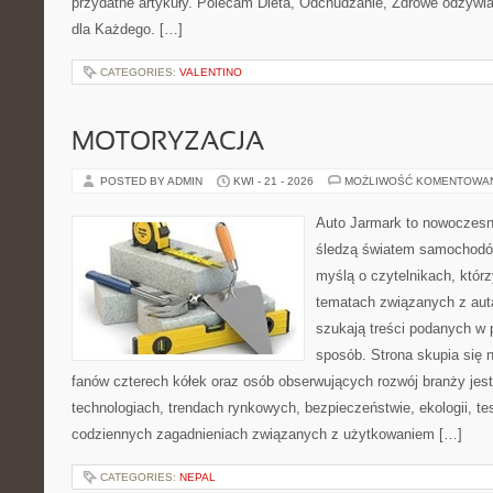
przydatne artykuły. Polecam Dieta, Odchudzanie, Zdrowe odżywi
dla Każdego. […]
CATEGORIES:
VALENTINO
MOTORYZACJA
POSTED BY ADMIN
KWI - 21 - 2026
MOŻLIWOŚĆ KOMENTOWA
Auto Jarmark to nowoczesna
śledzą światem samochodów
myślą o czytelnikach, któr
tematach związanych z aut
szukają treści podanych w 
sposób. Strona skupia się 
fanów czterech kółek oraz osób obserwujących rozwój branży je
technologiach, trendach rynkowych, bezpieczeństwie, ekologii, t
codziennych zagadnieniach związanych z użytkowaniem […]
CATEGORIES:
NEPAL