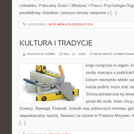
człowieku. Polecamy Dzieci i Młodzież i Praca i Psychologia Orga
poradnikowy charakter i porusza tematy związane z […]
CATEGORIES:
MYŚLIWSKA FILOZOFIA ŻYCIA
KULTURA I TRADYCJE
POSTED BY ADMIN
MAJ - 21 - 2026
MOŻLIWOŚĆ KOMENTOWA
kraje nordyckie to region, 
osoby marzące o podróżach
którym niezwykłe widoki spo
każda podróż może stać się
Strona poświęcona tej tem
porad dla osób, które chcą 
Szwecji, Norwegii, Finlandii, Islandii oraz północnych terenów, gd
niepowtarzalny nastrój. Nowości na stronie to Podróże Aktywne 
[…]