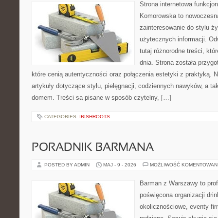
Strona internetowa funkcjo
Komorowska to nowoczesna 
zainteresowanie do stylu życ
użytecznych informacji. O
tutaj różnorodne treści, kt
dnia. Strona została przyg
które cenią autentyczności oraz połączenia estetyki z praktyką. 
artykuły dotyczące stylu, pielęgnacji, codziennych nawyków, a 
domem. Treści są pisane w sposób czytelny, […]
CATEGORIES:
IRISHROOTS
PORADNIK BARMANA
POSTED BY ADMIN
MAJ - 9 - 2026
MOŻLIWOŚĆ KOMENTOWAN
Barman z Warszawy to profe
poświęcona organizacji dri
okolicznościowe, eventy fi