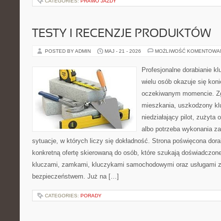
CATEGORIES:
PRAWO JAZDY
TESTY I RECENZJE PRODUKTÓW
POSTED BY ADMIN
MAJ - 21 - 2026
MOŻLIWOŚĆ KOMENTOWA
Profesjonalne dorabianie kl
wielu osób okazuje się kon
oczekiwanym momencie. Zg
mieszkania, uszkodzony k
niedziałający pilot, zużyt
albo potrzeba wykonania z
sytuacje, w których liczy się dokładność. Strona poświęcona dora
konkretną ofertę skierowaną do osób, które szukają doświadczon
kluczami, zamkami, kluczykami samochodowymi oraz usługami 
bezpieczeństwem. Już na […]
CATEGORIES:
PORADY