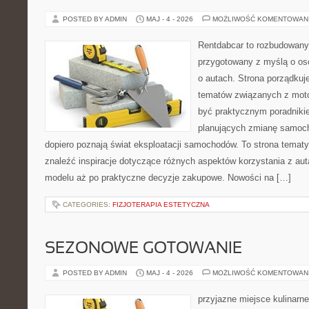
POSTED BY ADMIN
MAJ - 4 - 2026
MOŻLIWOŚĆ KOMENTOWAN
Rentdabcar to rozbudowany 
przygotowany z myślą o os
o autach. Strona porządkuj
tematów związanych z moto
być praktycznym poradniki
planujących zmianę samocho
dopiero poznają świat eksploatacji samochodów. To strona tema
znaleźć inspiracje dotyczące różnych aspektów korzystania z au
modelu aż po praktyczne decyzje zakupowe. Nowości na […]
CATEGORIES:
FIZJOTERAPIA ESTETYCZNA
SEZONOWE GOTOWANIE
POSTED BY ADMIN
MAJ - 4 - 2026
MOŻLIWOŚĆ KOMENTOWAN
przyjazne miejsce kulinarne