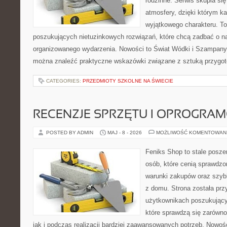
rodzinne. Serwis skupia się
atmosfery, dzięki którym k
wyjątkowego charakteru. To
poszukujących nietuzinkowych rozwiązań, które chcą zadbać o 
organizowanego wydarzenia. Nowości to Świat Wódki i Szampany 
można znaleźć praktyczne wskazówki związane z sztuką przygoto
CATEGORIES:
PRZEDMIOTY SZKOLNE NA ŚWIECIE
RECENZJE SPRZĘTU I OPROGRA
POSTED BY ADMIN
MAJ - 8 - 2026
MOŻLIWOŚĆ KOMENTOWAN
Feniks Shop to stale poszer
osób, które cenią sprawdzo
warunki zakupów oraz szyb
z domu. Strona została pr
użytkownikach poszukujący
które sprawdzą się zarówno
jak i podczas realizacji bardziej zaawansowanych potrzeb. Nowoś