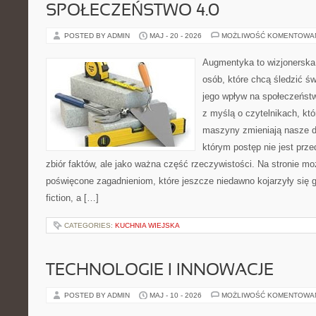
SPOŁECZEŃSTWO 4.0
POSTED BY ADMIN
MAJ - 20 - 2026
MOŻLIWOŚĆ KOMENTOWA
Augmentyka to wizjonerska 
osób, które chcą śledzić św
jego wpływ na społeczeństw
z myślą o czytelnikach, któr
maszyny zmieniają nasze d
którym postęp nie jest prz
zbiór faktów, ale jako ważna część rzeczywistości. Na stronie m
poświęcone zagadnieniom, które jeszcze niedawno kojarzyły się gł
fiction, a […]
CATEGORIES:
KUCHNIA WIEJSKA
TECHNOLOGIE I INNOWACJE
POSTED BY ADMIN
MAJ - 10 - 2026
MOŻLIWOŚĆ KOMENTOWA