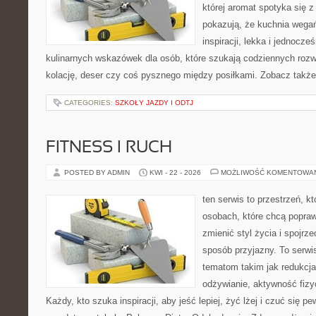
której aromat spotyka się z
pokazują, że kuchnia wega
inspiracji, lekka i jednocz
kulinarnych wskazówek dla osób, które szukają codziennych rozw
kolację, deser czy coś pysznego między posiłkami. Zobacz także 
CATEGORIES:
SZKOŁY JAZDY I ODTJ
FITNESS I RUCH
POSTED BY ADMIN
KWI - 22 - 2026
MOŻLIWOŚĆ KOMENTOWA
ten serwis to przestrzeń, k
osobach, które chcą popra
zmienić styl życia i spojrz
sposób przyjazny. To serw
tematom takim jak redukcj
odżywianie, aktywność fizy
Każdy, kto szuka inspiracji, aby jeść lepiej, żyć lżej i czuć się pew