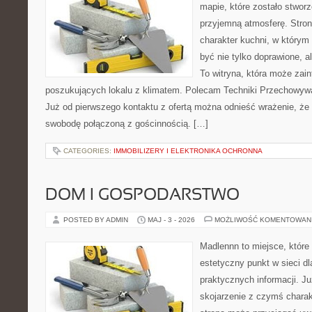
mapie, które zostało stwor
przyjemną atmosferę. Stron
charakter kuchni, w którym
być nie tylko doprawione, 
To witryna, która może zai
poszukujących lokalu z klimatem. Polecam Techniki Przechowywa
Już od pierwszego kontaktu z ofertą można odnieść wrażenie, że B
swobodę połączoną z gościnnością. […]
CATEGORIES:
IMMOBILIZERY I ELEKTRONIKA OCHRONNA
DOM I GOSPODARSTWO
POSTED BY ADMIN
MAJ - 3 - 2026
MOŻLIWOŚĆ KOMENTOWAN
Madlennn to miejsce, które
estetyczny punkt w sieci d
praktycznych informacji. 
skojarzenie z czymś chara