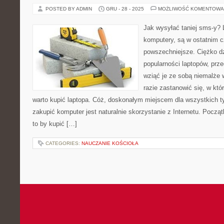
POSTED BY ADMIN
GRU - 28 - 2025
MOŻLIWOŚĆ KOMENTOWA
Jak wysyłać taniej sms-y? 
komputery, są w ostatnim c
powszechniejsze. Ciężko dz
popularności laptopów, pr
wziąć je ze sobą niemalże 
razie zastanowić się, w kt
warto kupić laptopa. Cóż, doskonałym miejscem dla wszystkich ty
zakupić komputer jest naturalnie skorzystanie z Internetu. Pocz
to by kupić […]
CATEGORIES:
NAUCZANIE KOŚCIOŁA