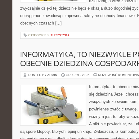
dziedziną, a więc znacznie 
zwyczajnie dzięki tej dziedzinie będzie okazja dużo dogodniej ży
dobrą pracę zawodową i zapewni atrakcyjne dochody finansowe.
obecnych czasach […]
CATEGORIES:
TURYSTYKA
INFORMATYKA, TO NIEZWYKLE 
OBECNIE DZIEDZINA GOSPODAR
POSTED BY ADMIN
GRU - 29 - 2025
MOŻLIWOŚĆ KOMENTOWA
Informatyka, to obecnie nie
się dziedzina Jeżeli chces
związanych ze swoim komp
powinieneś zwrócić uwagę,
ważnym jest to, aby w każ
A nikt nie powiedział, że l
są spore kłopoty, których lepiej uniknąć. Zwłaszcza, iż komputery
nie będziemy wcale dbali o komputer, to zapewne będziemy zmus