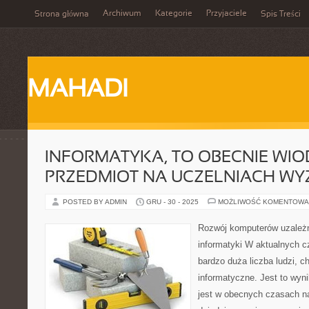
Archiwum
Kategorie
Przyjaciele
Strona główna
Spis Treści
MAHADI
INFORMATYKA, TO OBECNIE WI
PRZEDMIOT NA UCZELNIACH WY
POSTED BY ADMIN
GRU - 30 - 2025
MOŻLIWOŚĆ KOMENTOWA
Rozwój komputerów uzależn
informatyki W aktualnych 
bardzo duża liczba ludzi, c
informatyczne. Jest to wyn
jest w obecnych czasach naj