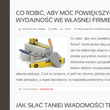
CO ROBIĆ, ABY MÓC POWIĘKSZY
WYDAJNOŚĆ WE WŁASNEJ FIRMI
POSTED BY ADMIN
GRU - 29 - 2025
MOŻLIWOŚĆ KOMENTOWA
Co robić, aby móc powięks
firmie? Jeżeli jesteś taką o
nie ma większego pojęcia c
przede wszystkim musisz z
dosłownie każdym przypadku
bardzo dobrym rozwiązaniem
własnej edukacji. Czyli to oznacza, iż jeśli nie chcemy później ni
małe pieniądze, a nawet bezrobocie, to naprawdę powinniśmy roz
CATEGORIES:
EDUKACJA
JAK SŁAĆ TANIEJ WIADOMOŚCI 