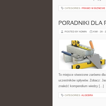
CATEGORIES:
PRAWO W BIZNESIE
PORADNIKI DLA 
POSTED BY ADMIN
KWI - 28 - 
To miejsce stworzone zarówno dla
uczestników spływów. Zobacz: Jach
znaleźć kompendium wiedzy […]
CATEGORIES:
ALGEBRA