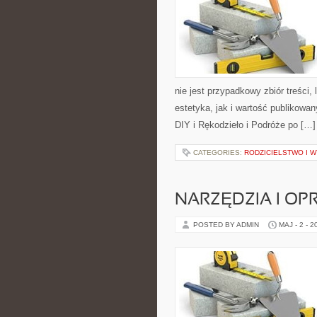
nie jest przypadkowy zbiór treści,
estetyka, jak i wartość publikowan
DIY i Rękodzieło i Podróże po […]
CATEGORIES:
RODZICIELSTWO I 
NARZĘDZIA I O
POSTED BY ADMIN
MAJ - 2 - 2