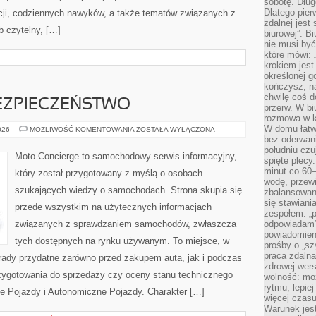
sobotę. Dług
Dlatego pie
acji, codziennych nawyków, a także tematów związanych z
zdalnej jest
 czytelny, […]
biurowej”. B
nie musi być
które mówi: 
krokiem jest
określonej g
kończysz, na
chwilę coś d
ZPIECZEŃSTWO
przerw. W bi
rozmowa w k
W domu łatwo
NOWOCZESNE
026
MOŻLIWOŚĆ KOMENTOWANIA
ZOSTAŁA WYŁĄCZONA
BEZPIECZEŃSTWO
bez oderwan
południu cz
Moto Concierge to samochodowy serwis informacyjny,
spięte plecy
minut co 60–
który został przygotowany z myślą o osobach
wodę, przewi
szukających wiedzy o samochodach. Strona skupia się
zbalansowane
się stawiani
przede wszystkim na użytecznych informacjach
zespołem: „p
związanych z sprawdzaniem samochodów, zwłaszcza
odpowiadam”
powiadomien
tych dostępnych na rynku używanym. To miejsce, w
prośby o „sz
praca zdaln
rady przydatne zarówno przed zakupem auta, jak i podczas
zdrowej wers
zygotowania do sprzedaży czy oceny stanu technicznego
wolność: mo
rytmu, lepie
e Pojazdy i Autonomiczne Pojazdy. Charakter […]
więcej czasu
Warunek jest