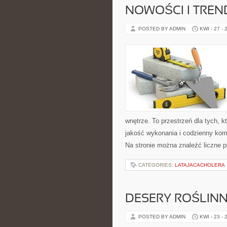
NOWOŚCI I TREN
POSTED BY ADMIN
KWI - 27 - 
wnętrze. To przestrzeń dla tych, 
jakość wykonania i codzienny komf
Na stronie można znaleźć liczne 
CATEGORIES:
LATAJACACHOLERA
DESERY ROŚLIN
POSTED BY ADMIN
KWI - 23 - 