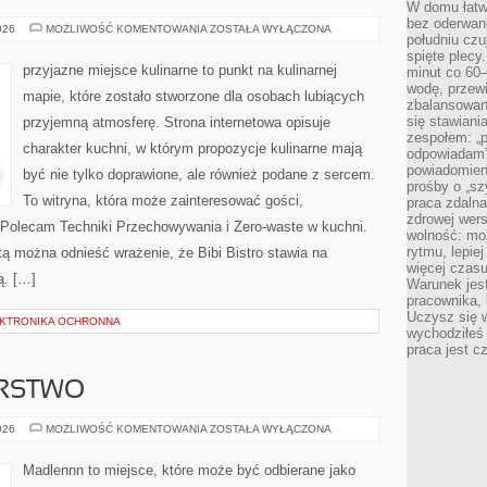
W domu łatwo
bez oderwan
SEZONOWE
026
MOŻLIWOŚĆ KOMENTOWANIA
ZOSTAŁA WYŁĄCZONA
południu cz
GOTOWANIE
spięte plecy
przyjazne miejsce kulinarne to punkt na kulinarnej
minut co 60–
wodę, przewi
mapie, które zostało stworzone dla osobach lubiących
zbalansowane
się stawiani
przyjemną atmosferę. Strona internetowa opisuje
zespołem: „p
charakter kuchni, w którym propozycje kulinarne mają
odpowiadam”
powiadomien
być nie tylko doprawione, ale również podane z sercem.
prośby o „sz
To witryna, która może zainteresować gości,
praca zdaln
zdrowej wers
 Polecam Techniki Przechowywania i Zero-waste w kuchni.
wolność: mo
rytmu, lepie
tą można odnieść wrażenie, że Bibi Bistro stawia na
więcej czasu
ą. […]
Warunek jest
pracownika,
Uczysz się w
LEKTRONIKA OCHRONNA
wychodziłeś 
praca jest c
ARSTWO
DOM
026
MOŻLIWOŚĆ KOMENTOWANIA
ZOSTAŁA WYŁĄCZONA
I
GOSPODARSTWO
Madlennn to miejsce, które może być odbierane jako