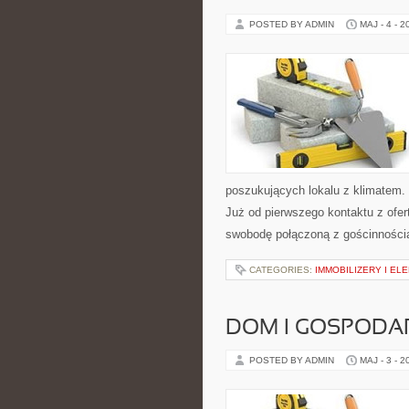
POSTED BY ADMIN
MAJ - 4 - 2
poszukujących lokalu z klimatem.
Już od pierwszego kontaktu z ofer
swobodę połączoną z gościnności
CATEGORIES:
IMMOBILIZERY I E
DOM I GOSPOD
POSTED BY ADMIN
MAJ - 3 - 2