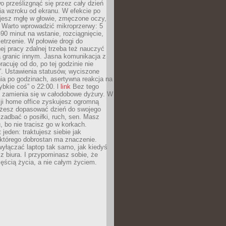
 prześlizgnąć się przez cały dzień
ia wzroku od ekranu. W efekcie po
ujesz mgłę w głowie, zmęczone oczy,
. Warto wprowadzić mikroprzerwy: 5
90 minut na wstanie, rozciągnięcie,
etrzenie. W połowie drogi do
j pracy zdalnej trzeba też nauczyć
a granic innym. Jasna komunikacja z
racuję od do, po tej godzinie nie
. Ustawienia statusów, wyciszone
ia po godzinach, asertywna reakcja na
ybkie coś” o 22:00. l
link
Bez tego
a zamienia się w całodobowe dyżury. W
ji home office zyskujesz ogromną
żesz dopasować dzień do swojego
j zadbać o posiłki, ruch, sen. Masz
, bo nie tracisz go w korkach.
 jeden: traktujesz siebie jak
 którego dobrostan ma znaczenie.
yłączać laptop tak samo, jak kiedyś
z biura. I przypominasz sobie, że
zęścią życia, a nie całym życiem.