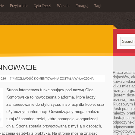
rie
Przyjaciele
Wesele
Potaguj
Tagi
Spis Treści
SUB
INNOWACJE
Praca zdalna
dojazdów, el
TECHNOLOGIE
 2026
MOŻLIWOŚĆ KOMENTOWANIA
ZOSTAŁA WYŁĄCZONA
kawa z włas
I
INNOWACJE
kilku miesią
Strona internetowa funkcjonujący pod nazwą Olga
rozmycie gr
„jestem dost
Komorowska to nowoczesna platforma, które łączy
przerwę, tru
Kluczowym b
zainteresowanie do stylu życia, inspiracji dla kobiet oraz
Jeśli pracuj
użytecznych informacji. Odwiedzający mogą znaleźć
między pran
dostaje jasne
tutaj różnorodne treści, które pomagają w organizacji
odpoczynek”
dnia. Strona została przygotowana z myślą o osobach,
odpisywanie 
przygotowyw
ołączenia estetyki z praktyką. Na stronie można znaleźć