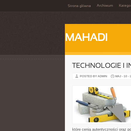
Archiwum
Katego
Strona główna
MAHADI
TECHNOLOGIE I 
POSTED BY ADMIN
MAJ - 10 -
które cenią autentyczności oraz p