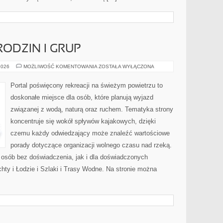
RODZIN I GRUP
PORADNIKI
2026
MOŻLIWOŚĆ KOMENTOWANIA
ZOSTAŁA WYŁĄCZONA
DLA
RODZIN
I
Portal poświęcony rekreacji na świeżym powietrzu to
GRUP
doskonałe miejsce dla osób, które planują wyjazd
związanej z wodą, naturą oraz ruchem. Tematyka strony
koncentruje się wokół spływów kajakowych, dzięki
czemu każdy odwiedzający może znaleźć wartościowe
porady dotyczące organizacji wolnego czasu nad rzeką.
 osób bez doświadczenia, jak i dla doświadczonych
ty i Łodzie i Szlaki i Trasy Wodne. Na stronie można