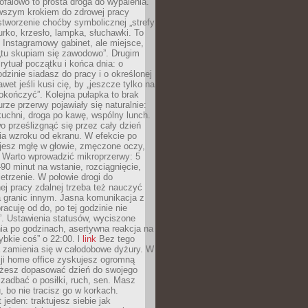
ofalowo to prosta droga do wypalenia.
rwszym krokiem do zdrowej pracy
 stworzenie choćby symbolicznej „strefy
iurko, krzesło, lampka, słuchawki. To
 Instagramowy gabinet, ale miejsce,
„tu skupiam się zawodowo”. Drugim
 rytuał początku i końca dnia: o
odzinie siadasz do pracy i o określonej
wet jeśli kusi cię, by „jeszcze tylko na
okończyć”. Kolejna pułapka to brak
urze przerwy pojawiały się naturalnie:
uchni, droga po kawę, wspólny lunch.
 prześlizgnąć się przez cały dzień
ia wzroku od ekranu. W efekcie po
ujesz mgłę w głowie, zmęczone oczy,
. Warto wprowadzić mikroprzerwy: 5
90 minut na wstanie, rozciągnięcie,
etrzenie. W połowie drogi do
j pracy zdalnej trzeba też nauczyć
a granic innym. Jasna komunikacja z
racuję od do, po tej godzinie nie
. Ustawienia statusów, wyciszone
ia po godzinach, asertywna reakcja na
ybkie coś” o 22:00. l
link
Bez tego
a zamienia się w całodobowe dyżury. W
ji home office zyskujesz ogromną
żesz dopasować dzień do swojego
j zadbać o posiłki, ruch, sen. Masz
, bo nie tracisz go w korkach.
 jeden: traktujesz siebie jak