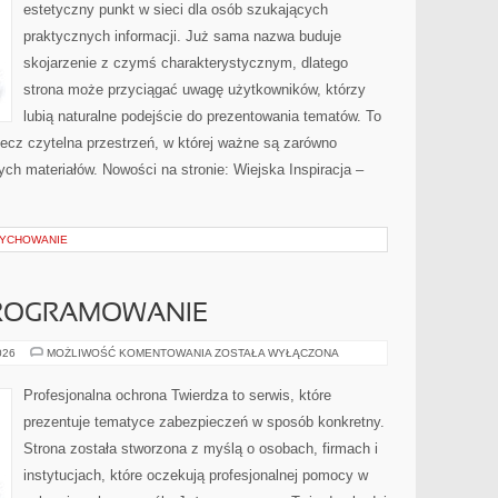
estetyczny punkt w sieci dla osób szukających
praktycznych informacji. Już sama nazwa buduje
skojarzenie z czymś charakterystycznym, dlatego
strona może przyciągać uwagę użytkowników, którzy
lubią naturalne podejście do prezentowania tematów. To
 lecz czytelna przestrzeń, w której ważne są zarówno
ych materiałów. Nowości na stronie: Wiejska Inspiracja –
WYCHOWANIE
PROGRAMOWANIE
NARZĘDZIA
026
MOŻLIWOŚĆ KOMENTOWANIA
ZOSTAŁA WYŁĄCZONA
I
OPROGRAMOWANIE
Profesjonalna ochrona Twierdza to serwis, które
prezentuje tematyce zabezpieczeń w sposób konkretny.
Strona została stworzona z myślą o osobach, firmach i
instytucjach, które oczekują profesjonalnej pomocy w