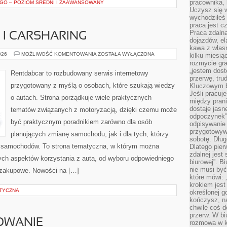
pracownika,
GO – POZIOM ŚREDNI I ZAAWANSOWANY
Uczysz się w
wychodziłeś 
praca jest c
Praca zdalna
I CARSHARING
dojazdów, el
kawa z włas
WYPOŻYCZALNIE
026
MOŻLIWOŚĆ KOMENTOWANIA
ZOSTAŁA WYŁĄCZONA
kilku miesią
I
rozmycie gr
CARSHARING
„jestem dost
Rentdabcar to rozbudowany serwis internetowy
przerwę, tru
przygotowany z myślą o osobach, które szukają wiedzy
Kluczowym b
Jeśli pracuj
o autach. Strona porządkuje wiele praktycznych
między pran
dostaje jasne
tematów związanych z motoryzacją, dzięki czemu może
odpoczynek”
być praktycznym poradnikiem zarówno dla osób
odpisywanie 
przygotowyw
planujących zmianę samochodu, jak i dla tych, którzy
sobotę. Dług
ji samochodów. To strona tematyczna, w którym można
Dlatego pie
zdalnej jest
nych aspektów korzystania z auta, od wyboru odpowiedniego
biurowej”. B
nie musi być
 zakupowe. Nowości na […]
które mówi: 
krokiem jest
ETYCZNA
określonej g
kończysz, na
chwilę coś d
przerw. W bi
OWANIE
rozmowa w k