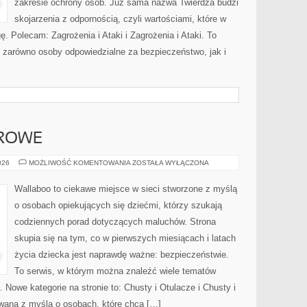
zakresie ochrony osób. Już sama nazwa Twierdza budzi
skojarzenia z odpornością, czyli wartościami, które w
 Polecam: Zagrożenia i Ataki i Zagrożenia i Ataki. To
ć zarówno osoby odpowiedzialne za bezpieczeństwo, jak i
DROWE
BEZPIECZNE
026
MOŻLIWOŚĆ KOMENTOWANIA
ZOSTAŁA WYŁĄCZONA
I
ZDROWE
Wallaboo to ciekawe miejsce w sieci stworzone z myślą
o osobach opiekujących się dziećmi, którzy szukają
codziennych porad dotyczących maluchów. Strona
skupia się na tym, co w pierwszych miesiącach i latach
życia dziecka jest naprawdę ważne: bezpieczeństwie.
To serwis, w którym można znaleźć wiele tematów
 Nowe kategorie na stronie to: Chusty i Otulacze i Chusty i
owana z myślą o osobach, które chcą […]