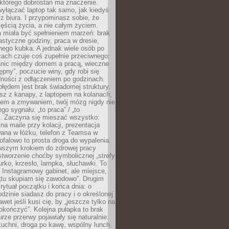
 którego dobrostan ma znaczenie.
yłączać laptop tak samo, jak kiedyś
z biura. I przypominasz sobie, że
zęścią życia, a nie całym życiem.
 miała być spełnieniem marzeń: brak
astyczne godziny, praca w dresie,
nego kubka. A jednak wiele osób po
cach czuje coś zupełnie przeciwnego:
anic między domem a pracą, wieczne
ępny”, poczucie winy, gdy robi się
dności z odłączeniem po godzinach.
łędem jest brak świadomej struktury.
esz z kanapy, z laptopem na kolanach,
iem a zmywaniem, twój mózg nigdy nie
go sygnału: „to praca” / „to
. Zaczyna się mieszać wszystko:
na maile przy kolacji, prezentacja
ana w łóżku, telefon z Teamsa w
ofalowo to prosta droga do wypalenia.
rwszym krokiem do zdrowej pracy
 stworzenie choćby symbolicznej „strefy
iurko, krzesło, lampka, słuchawki. To
 Instagramowy gabinet, ale miejsce,
„tu skupiam się zawodowo”. Drugim
 rytuał początku i końca dnia: o
odzinie siadasz do pracy i o określonej
wet jeśli kusi cię, by „jeszcze tylko na
okończyć”. Kolejna pułapka to brak
urze przerwy pojawiały się naturalnie:
uchni, droga po kawę, wspólny lunch.