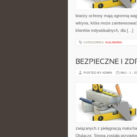
branży ochrony mają ogromną wagę.
witryna, która może zainteresowa
klientów indywidualnych, dla […]
CATEGORIES:
KULINARIA
BEZPIECZNE I Z
POSTED BY ADMIN
MAJ - 1 - 2
związanych z pielęgnacją malucha.
Otulacze. Strona została przygot