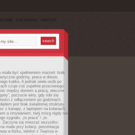
SCRIBE
FACEBOOK
TWITTER
 miała być spełnieniem marzeń: brak
astyczne godziny, praca w dresie,
nego kubka. A jednak wiele osób po
cach czuje coś zupełnie przeciwnego:
anic między domem a pracą, wieczne
ępny”, poczucie winy, gdy robi się
dności z odłączeniem po godzinach.
łędem jest brak świadomej struktury.
esz z kanapy, z laptopem na kolanach,
iem a zmywaniem, twój mózg nigdy nie
go sygnału: „to praca” / „to
. Zaczyna się mieszać wszystko:
na maile przy kolacji, prezentacja
ana w łóżku, telefon z Teamsa w