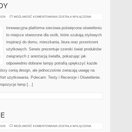
DY
NOWOŚCI
2026
MOŻLIWOŚĆ KOMENTOWANIA
ZOSTAŁA WYŁĄCZONA
I
TRENDY
Innowacyjna platforma sieciowa poświęcona oświetleniu
to miejsce stworzone dla osób, które szukają stylowych
inspiracji do domu, mieszkania, biura oraz przestrzeni
użytkowych. Serwis prezentuje szeroki świat produktów
związanych z aranżacją światła, pokazując jak
odpowiednio dobrane lampy potrafią upiększyć każde
którzy cenią design, ale jednocześnie zwracają uwagę na
ort użytkowania. Polecam: Testy i Recenzje i Oświetlenie.
propozycje lamp […]
NE
DESERY
2026
MOŻLIWOŚĆ KOMENTOWANIA
ZOSTAŁA WYŁĄCZONA
ROŚLINNE