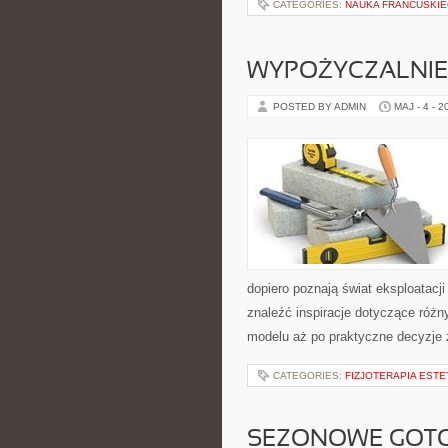
CATEGORIES:
NAUKA FRANCUSKIE
WYPOŻYCZALNIE 
POSTED BY ADMIN
MAJ - 4 - 2
dopiero poznają świat eksploatac
znaleźć inspiracje dotyczące róż
modelu aż po praktyczne decyzje
CATEGORIES:
FIZJOTERAPIA EST
SEZONOWE GOT