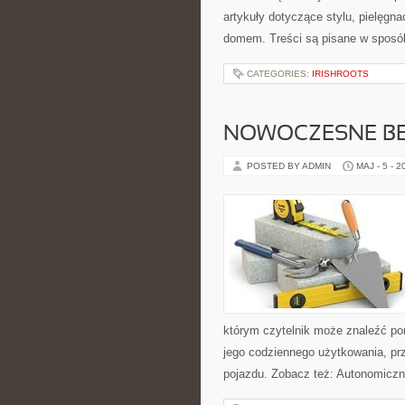
artykuły dotyczące stylu, pielęgn
domem. Treści są pisane w sposób
CATEGORIES:
IRISHROOTS
NOWOCZESNE BE
POSTED BY ADMIN
MAJ - 5 - 2
którym czytelnik może znaleźć po
jego codziennego użytkowania, pr
pojazdu. Zobacz też: Autonomiczn