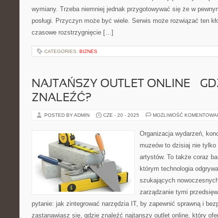
wymiany. Trzeba niemniej jednak przygotowywać się że w pewn
posługi. Przyczyn może być wiele. Serwis może rozwiązać ten kło
czasowe rozstrzygnięcie […]
CATEGORIES:
BIZNES
NAJTAŃSZY OUTLET ONLINE – GD
ZNALEŹĆ?
POSTED BY ADMIN
CZE - 20 - 2025
MOŻLIWOŚĆ KOMENTOWA
Organizacja wydarzeń, kon
muzeów to dzisiaj nie tylko
artystów. To także coraz ba
którym technologia odgrywa
szukających nowoczesnych 
zarządzanie tymi przedsięw
pytanie: jak zintegrować narzędzia IT, by zapewnić sprawną i bez
zastanawiasz się, gdzie znaleźć najtanszy outlet online, który ofe