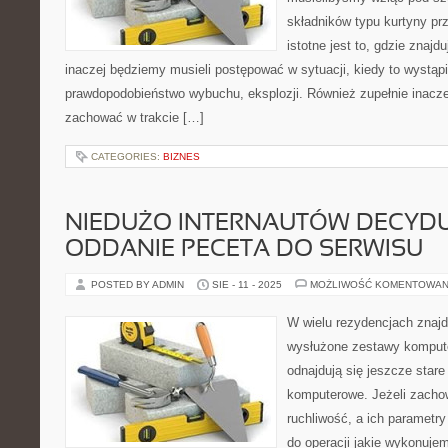
składników typu kurtyny p
istotne jest to, gdzie znajdu
inaczej będziemy musieli postępować w sytuacji, kiedy to wystąpi
prawdopodobieństwo wybuchu, eksplozji. Również zupełnie inacze
zachować w trakcie […]
CATEGORIES:
BIZNES
NIEDUŻO INTERNAUTÓW DECYDUJ
ODDANIE PECETA DO SERWISU
POSTED BY ADMIN
SIE - 11 - 2025
MOŻLIWOŚĆ KOMENTOWAN
W wielu rezydencjach znajdu
wysłużone zestawy kompute
odnajdują się jeszcze star
komputerowe. Jeżeli zacho
ruchliwość, a ich parametr
do operacji jakie wykonuj