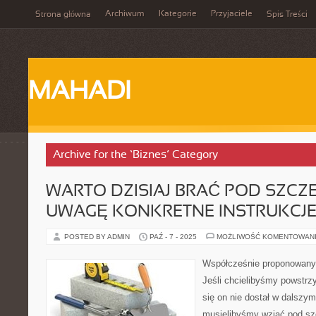
Archiwum
Kategorie
Przyjaciele
Strona główna
Spis Treści
MAHADI
Archive for the ‘Biznes’ Category
WARTO DZISIAJ BRAĆ POD SZC
UWAGĘ KONKRETNE INSTRUKCJ
POSTED BY ADMIN
PAŹ - 7 - 2025
MOŻLIWOŚĆ KOMENTOWAN
Współcześnie proponowany
Jeśli chcielibyśmy powstr
się on nie dostał w dalszym 
musielibyśmy wziąć pod sz