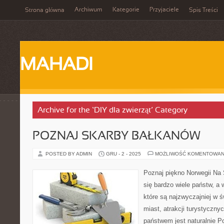
Archiwum
Kategorie
Przyjaciele
Strona główna
Spis Treści
MAHADI
Archive for the ‘DIY dla zwierząt’ Category
POZNAJ SKARBY BAŁKANÓW
POSTED BY ADMIN
GRU - 2 - 2025
MOŻLIWOŚĆ KOMENTOWAN
Poznaj piękno Norwegii Na
się bardzo wiele państw, a 
które są najzwyczajniej w 
miast, atrakcji turystyczny
państwem jest naturalnie Pol