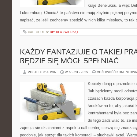
kraje Beneluksu, a więc Bel
Luksemburg. Chociaż te państwa nie mają zbytnio pięknej przyro
napisać, że jeśli zechcemy spędzić w nich kilka miesięcy, to tak
CATEGORIES:
DIY DLA ZWIERZĄT
KAŻDY FANTAZJUJE O TAKIEJ PR
BĘDZIE SIĘ MÓGŁ SPEŁNIAĆ
POSTED BY ADMIN
WRZ - 23 - 2025
MOŻLIWOŚĆ KOMENTOWA
Kobiety dbają o paznokcie o
Jak będziemy mogli odnot
czasach każda korporacja 
środków na to, aby jakość 
kontrahentami była bez zar
do tego zadziwiać to, że ins
zajmują się działaniami z aspektu call center, cieszą się znacz
podobnie, jak sprzęt dla takich korporacji – słuchawki axtel. War