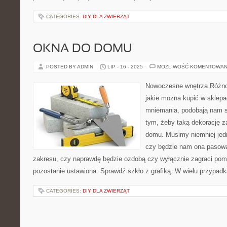
CATEGORIES:
DIY DLA ZWIERZĄT
OKNA DO DOMU
POSTED BY ADMIN
LIP - 16 - 2025
MOŻLIWOŚĆ KOMENTOWAN
Nowoczesne wnętrza Różno
jakie można kupić w sklep
mniemania, podobają nam s
tym, żeby taką dekorację z
domu. Musimy niemniej jed
czy będzie nam ona pasowa
zakresu, czy naprawdę będzie ozdobą czy wyłącznie zagraci pom
pozostanie ustawiona. Sprawdź szkło z grafiką. W wielu przypad
CATEGORIES:
DIY DLA ZWIERZĄT