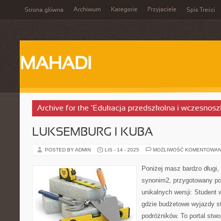
Archiwum
Kategorie
Przyjaciele
Strona główna
Spis Treści
MAHADI
Archive for the ‘Edukacja przedszkolna i wczesnosz
LUKSEMBURG I KUBA
POSTED BY ADMIN
LIS - 14 - 2025
MOŻLIWOŚĆ KOMENTOWAN
Poniżej masz bardzo długi, 
synonim2, przygotowany po
unikalnych wersji: Student 
gdzie budżetowe wyjazdy st
podróżników. To portal stw