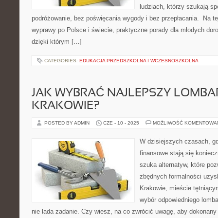
ludziach, którzy szukają s
podróżowanie, bez poświęcania wygody i bez przepłacania. Na tej
wyprawy po Polsce i świecie, praktyczne porady dla młodych doro
dzięki którym […]
CATEGORIES:
EDUKACJA PRZEDSZKOLNA I WCZESNOSZKOLNA
JAK WYBRAĆ NAJLEPSZY LOMBA
KRAKOWIE?
POSTED BY ADMIN
CZE - 10 - 2025
MOŻLIWOŚĆ KOMENTOWA
W dzisiejszych czasach, gd
finansowe stają się koniecz
szuka alternatyw, które po
zbędnych formalności uzys
Krakowie, mieście tętniąc
wybór odpowiedniego lombar
nie lada zadanie. Czy wiesz, na co zwrócić uwagę, aby dokonany