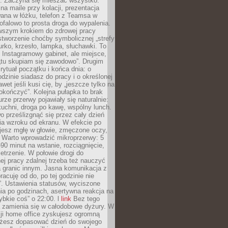
. Zaczyna się mieszać wszystko:
na maile przy kolacji, prezentacja
ana w łóżku, telefon z Teamsa w
ofalowo to prosta droga do wypalenia.
rwszym krokiem do zdrowej pracy
 stworzenie choćby symbolicznej „strefy
iurko, krzesło, lampka, słuchawki. To
 Instagramowy gabinet, ale miejsce,
„tu skupiam się zawodowo”. Drugim
 rytuał początku i końca dnia: o
odzinie siadasz do pracy i o określonej
wet jeśli kusi cię, by „jeszcze tylko na
okończyć”. Kolejna pułapka to brak
urze przerwy pojawiały się naturalnie:
uchni, droga po kawę, wspólny lunch.
 prześlizgnąć się przez cały dzień
ia wzroku od ekranu. W efekcie po
ujesz mgłę w głowie, zmęczone oczy,
. Warto wprowadzić mikroprzerwy: 5
90 minut na wstanie, rozciągnięcie,
etrzenie. W połowie drogi do
j pracy zdalnej trzeba też nauczyć
a granic innym. Jasna komunikacja z
racuję od do, po tej godzinie nie
. Ustawienia statusów, wyciszone
ia po godzinach, asertywna reakcja na
ybkie coś” o 22:00. l
link
Bez tego
a zamienia się w całodobowe dyżury. W
ji home office zyskujesz ogromną
żesz dopasować dzień do swojego