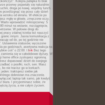
okończyć”. Kolejna pułapka to brak
urze przerwy pojawiały się naturalnie:
uchni, droga po kawę, wspólny lunch.
 prześlizgnąć się przez cały dzień
ia wzroku od ekranu. W efekcie po
ujesz mgłę w głowie, zmęczone oczy,
. Warto wprowadzić mikroprzerwy: 5
90 minut na wstanie, rozciągnięcie,
etrzenie. W połowie drogi do
j pracy zdalnej trzeba też nauczyć
a granic innym. Jasna komunikacja z
racuję od do, po tej godzinie nie
. Ustawienia statusów, wyciszone
ia po godzinach, asertywna reakcja na
ybkie coś” o 22:00. l
link
Bez tego
a zamienia się w całodobowe dyżury. W
ji home office zyskujesz ogromną
żesz dopasować dzień do swojego
j zadbać o posiłki, ruch, sen. Masz
, bo nie tracisz go w korkach.
 jeden: traktujesz siebie jak
 którego dobrostan ma znaczenie.
yłączać laptop tak samo, jak kiedyś
z biura. I przypominasz sobie, że
zęścią życia, a nie całym życiem.