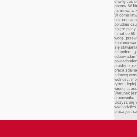
chwilę coś d
przerw. W bi
rozmowa w k
W domu łatwo
bez oderwan
południu cz
spięte plecy
minut co 60–
wodę, przewi
zbalansowane
się stawiani
zespołem: „p
odpowiadam”
powiadomien
prośby o „sz
praca zdaln
zdrowej wers
wolność: mo
rytmu, lepie
więcej czasu
Warunek jest
pracownika,
Uczysz się w
wychodziłeś 
praca jest c