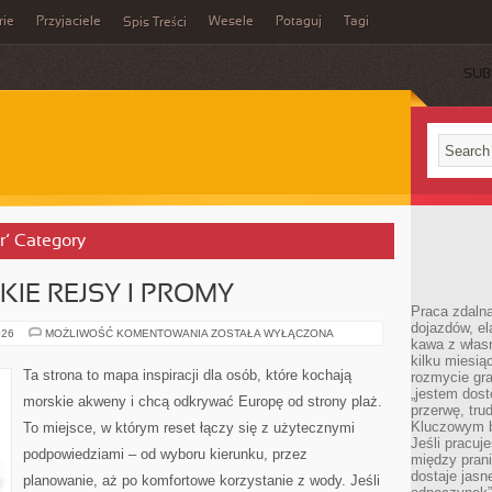
rie
Przyjaciele
Wesele
Potaguj
Tagi
Spis Treści
SUB
r’ Category
IE REJSY I PROMY
Praca zdalna
dojazdów, el
TRANSATLANTYCKIE
026
MOŻLIWOŚĆ KOMENTOWANIA
ZOSTAŁA WYŁĄCZONA
kawa z włas
REJSY
I
kilku miesią
PROMY
Ta strona to mapa inspiracji dla osób, które kochają
rozmycie gr
„jestem dost
morskie akweny i chcą odkrywać Europę od strony plaż.
przerwę, tru
Kluczowym b
To miejsce, w którym reset łączy się z użytecznymi
Jeśli pracuj
podpowiedziami – od wyboru kierunku, przez
między pran
dostaje jasne
planowanie, aż po komfortowe korzystanie z wody. Jeśli