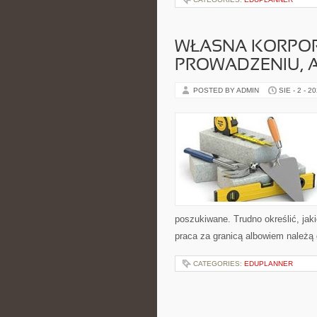
WŁASNA KORPORA
PROWADZENIU, A
POSTED BY ADMIN
SIE - 2 - 2
poszukiwane. Trudno określić, jak
praca za granicą albowiem należą d
CATEGORIES:
EDUPLANNER