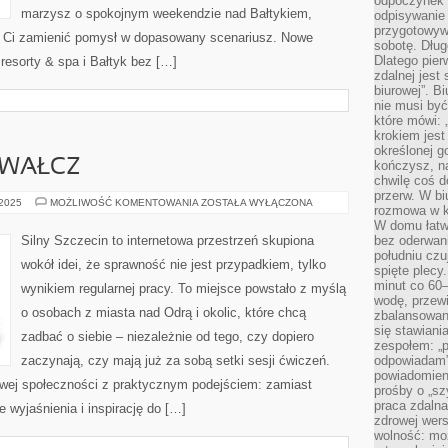
odpoczynek”
marzysz o spokojnym weekendzie nad Bałtykiem,
odpisywanie 
przygotowyw
gą Ci zamienić pomysł w dopasowany scenariusz. Nowe
sobotę. Dług
Dlatego pie
resorty & spa i Bałtyk bez […]
zdalnej jest
biurowej”. B
nie musi być
które mówi: 
krokiem jest
określonej g
 WAŁCZ
kończysz, na
chwilę coś d
przerw. W bi
SZLAKI
 2025
MOŻLIWOŚĆ KOMENTOWANIA
ZOSTAŁA WYŁĄCZONA
rozmowa w k
WODNE
I
W domu łatwo
WAŁCZ
Silny Szczecin to internetowa przestrzeń skupiona
bez oderwan
południu cz
wokół idei, że sprawność nie jest przypadkiem, tylko
spięte plecy
minut co 60–
wynikiem regularnej pracy. To miejsce powstało z myślą
wodę, przewi
o osobach z miasta nad Odrą i okolic, które chcą
zbalansowane
się stawiani
zadbać o siebie – niezależnie od tego, czy dopiero
zespołem: „p
zaczynają, czy mają już za sobą setki sesji ćwiczeń.
odpowiadam”
powiadomien
towej społeczności z praktycznym podejściem: zamiast
prośby o „sz
praca zdaln
 wyjaśnienia i inspirację do […]
zdrowej wers
wolność: mo