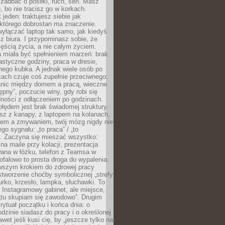
j zadbać o posiłki, ruch, sen. Masz
, bo nie tracisz go w korkach.
 jeden: traktujesz siebie jak
 którego dobrostan ma znaczenie.
yłączać laptop tak samo, jak kiedyś
z biura. I przypominasz sobie, że
zęścią życia, a nie całym życiem.
 miała być spełnieniem marzeń: brak
astyczne godziny, praca w dresie,
nego kubka. A jednak wiele osób po
cach czuje coś zupełnie przeciwnego:
anic między domem a pracą, wieczne
ępny”, poczucie winy, gdy robi się
dności z odłączeniem po godzinach.
łędem jest brak świadomej struktury.
esz z kanapy, z laptopem na kolanach,
iem a zmywaniem, twój mózg nigdy nie
go sygnału: „to praca” / „to
. Zaczyna się mieszać wszystko:
na maile przy kolacji, prezentacja
ana w łóżku, telefon z Teamsa w
ofalowo to prosta droga do wypalenia.
rwszym krokiem do zdrowej pracy
 stworzenie choćby symbolicznej „strefy
iurko, krzesło, lampka, słuchawki. To
 Instagramowy gabinet, ale miejsce,
„tu skupiam się zawodowo”. Drugim
 rytuał początku i końca dnia: o
odzinie siadasz do pracy i o określonej
wet jeśli kusi cię, by „jeszcze tylko na