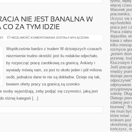
rytmu, lepie
więcej czasu
Warunek jest
pracownika,
Uczysz się w
CJA NIE JEST BANALNA W
wychodziłeś 
 CO ZA TYM IDZIE
praca jest c
Praca zdalna
dojazdów, el
WŁASNA
025
MOŻLIWOŚĆ KOMENTOWANIA
ZOSTAŁA WYŁĄCZONA
kawa z włas
KORPORACJA
NIE
kilku miesią
JEST
Współcześnie bardzo z trudem W dzisiejszych czasach
rozmycie gr
BANALNA
„jestem dost
W
niezmiernie trudno określić jest ilu rodaków odjechało,
PROWADZENIU,
przerwę, tru
A
Kluczowym b
by rozpocząć pracę zarobkową za granicą. Ankiety i
CO
ZA
Jeśli pracuj
wywiady mówią nam, ze jest to około jeden i pół miliona
TYM
między pran
IDZIE
dostaje jasne
osób, jednakże dane te nie są dokładne. Dzieje się tak,
odpoczynek”
bowiem oferty pracy za granicą są szeroko
odpisywanie 
przygotowyw
ie osoby wyjeżdżają, żeby podjąć się czynności, jaką jest
sobotę. Dług
Dlatego pie
o różnej kategorii […]
zdalnej jest
biurowej”. B
nie musi być
które mówi: 
krokiem jest
określonej g
kończysz, na