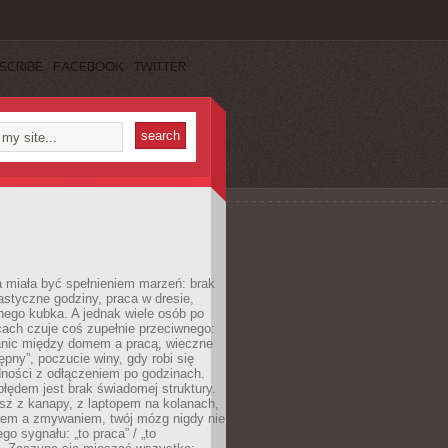
SCRIBE
FACEBOOK
TWITTER
 miała być spełnieniem marzeń: brak
astyczne godziny, praca w dresie,
nego kubka. A jednak wiele osób po
cach czuje coś zupełnie przeciwnego:
anic między domem a pracą, wieczne
ępny”, poczucie winy, gdy robi się
dności z odłączeniem po godzinach.
łędem jest brak świadomej struktury.
esz z kanapy, z laptopem na kolanach,
iem a zmywaniem, twój mózg nigdy nie
go sygnału: „to praca” / „to