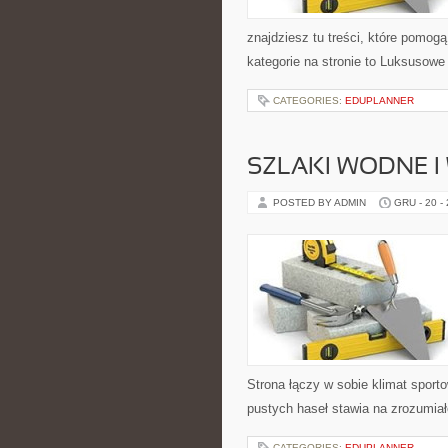
znajdziesz tu treści, które pomo
kategorie na stronie to Luksusowe 
CATEGORIES:
EDUPLANNER
SZLAKI WODNE I
POSTED BY ADMIN
GRU - 20 -
Strona łączy w sobie klimat spor
pustych haseł stawia na zrozumiałe
CATEGORIES:
EDUPLANNER