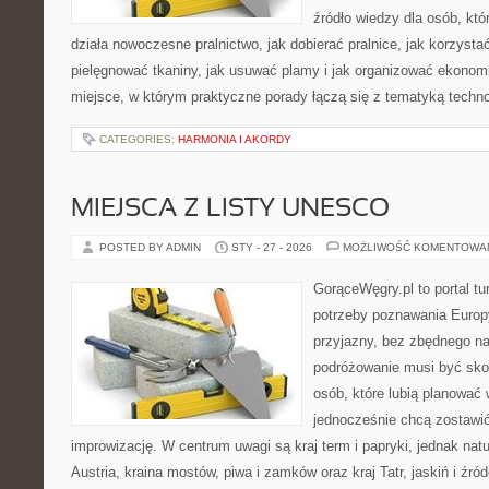
źródło wiedzy dla osób, któ
działa nowoczesne pralnictwo, jak dobierać pralnice, jak korzysta
pielęgnować tkaniny, jak usuwać plamy i jak organizować ekonom
miejsce, w którym praktyczne porady łączą się z tematyką technol
CATEGORIES:
HARMONIA I AKORDY
MIEJSCA Z LISTY UNESCO
POSTED BY ADMIN
STY - 27 - 2026
MOŻLIWOŚĆ KOMENTOWA
GorąceWęgry.pl to portal tu
potrzeby poznawania Euro
przyjazny, bez zbędnego na
podróżowanie musi być sko
osób, które lubią planować 
jednocześnie chcą zostawić
improwizację. W centrum uwagi są kraj term i papryki, jednak natur
Austria, kraina mostów, piwa i zamków oraz kraj Tatr, jaskiń i źró