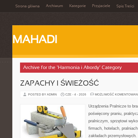
Archiwum
Kategorie
Przyjaciele
Strona główna
Spis Treści
MAHADI
Archive for the ‘Harmonia i Akordy’ Category
ZAPACHY I ŚWIEŻOŚĆ
POSTED BY ADMIN
CZE - 4 - 2026
MOŻLIWOŚĆ KOMENTOWAN
Urządzenia Pralnicze to br
poświęcony praniu, prakty
pralniczym, sprzętowi wy
firmach, hotelach, pralniac
zakładach przemysłowych. 