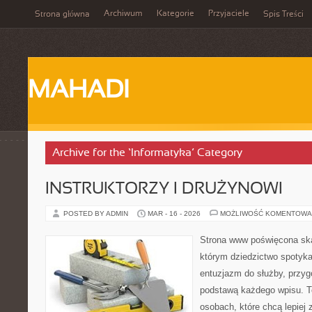
Archiwum
Kategorie
Przyjaciele
Strona główna
Spis Treści
MAHADI
Archive for the ‘Informatyka’ Category
INSTRUKTORZY I DRUŻYNOWI
POSTED BY ADMIN
MAR - 16 - 2026
MOŻLIWOŚĆ KOMENTOWA
Strona www poświęcona ska
którym dziedzictwo spotyka
entuzjazm do służby, przyg
podstawą każdego wpisu. T
osobach, które chcą lepiej