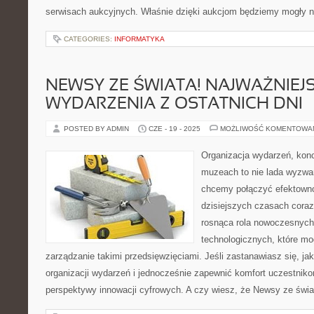
serwisach aukcyjnych. Właśnie dzięki aukcjom będziemy mogły na
CATEGORIES:
INFORMATYKA
NEWSY ZE ŚWIATA! NAJWAŻNIEJ
WYDARZENIA Z OSTATNICH DNI
POSTED BY ADMIN
CZE - 19 - 2025
MOŻLIWOŚĆ KOMENTOWA
Organizacja wydarzeń, kon
muzeach to nie lada wyzwa
chcemy połączyć efektown
dzisiejszych czasach coraz
rosnąca rola nowoczesnych 
technologicznych, które mo
zarządzanie takimi przedsięwzięciami. Jeśli zastanawiasz się, j
organizacji wydarzeń i jednocześnie zapewnić komfort uczestniko
perspektywy innowacji cyfrowych. A czy wiesz, że Newsy ze świ