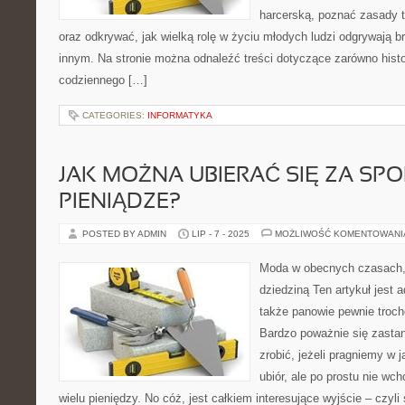
harcerską, poznać zasady t
oraz odkrywać, jak wielką rolę w życiu młodych ludzi odgrywają b
innym. Na stronie można odnaleźć treści dotyczące zarówno histori
codziennego […]
CATEGORIES:
INFORMATYKA
JAK MOŻNA UBIERAĆ SIĘ ZA SP
PIENIĄDZE?
POSTED BY ADMIN
LIP - 7 - 2025
MOŻLIWOŚĆ KOMENTOWAN
Moda w obecnych czasach,
dziedziną Ten artykuł jest 
także panowie pewnie troch
Bardzo poważnie się zast
zrobić, jeżeli pragniemy w
ubiór, ale po prostu nie wc
wielu pieniędzy. No cóż, jest całkiem interesujące wyjście – czyl