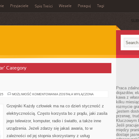
rie
Przyjaciele
Wesele
Potaguj
Tagi
Spis Treści
SUB
ar’ Category
Praca zdalna
dojazdów, el
FIRMY
025
MOŻLIWOŚĆ KOMENTOWANIA
ZOSTAŁA WYŁĄCZONA
kawa z włas
kilku miesią
Grzejniki Każdy człowiek ma na co dzień styczność z
rozmycie gr
„jestem dost
elektrycznością. Często korzysta bo z prądu, jaki zasila
przerwę, tru
Kluczowym b
jego telewizor, komputer, radio i światło, a także inne
Jeśli pracuj
urządzenia. Jeżeli zdarzy się jakaś awaria, to w
między pran
dostaje jasne
zależności od jej stopnia skorzystamy z usług