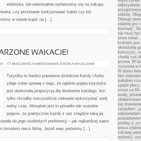
odpoczynek”
elektryka, lub ewentualnie wybierzemy się na zakupy,
odpisywanie 
przygotowyw
żarówka, czy przestanie funkcjonować kabel czy też
sobotę. Dług
Dlatego pie
teśmy w stanie kupić na […]
zdalnej jest
biurowej”. B
nie musi być
które mówi: 
krokiem jest
określonej g
ARZONE WAKACJE!
kończysz, na
chwilę coś d
przerw. W bi
WYJEDŹ
025
MOŻLIWOŚĆ KOMENTOWANIA
ZOSTAŁA WYŁĄCZONA
rozmowa w k
NA
WYMARZONE
W domu łatwo
WAKACJE!
Turystka to bardzo popularna dziedzina Każdy chyba
bez oderwan
południu cz
zdaje sobie sprawę z tego, że ogólnie pojęta turystyka
spięte plecy
minut co 60–
jest doskonałą propozycją dla dosłownie każdego, kto
wodę, przewi
tylko chciałby rzeczywiście ciekawie wykorzystać swój
zbalansowane
się stawiani
wolny czas. Aktualnie jest to ponadto tak szerokie
zespołem: „p
pojęcie, że praktycznie każdy z nas znajdzie taką jej
odpowiadam”
powiadomien
sowała do jego osobistych preferencji – jak najbardziej warto
prośby o „sz
praca zdaln
 tematem nieco bliżej. Jeżeli więc jesteśmy […]
zdrowej wers
wolność: mo