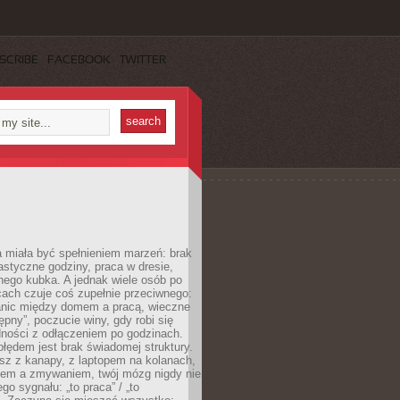
SCRIBE
FACEBOOK
TWITTER
 miała być spełnieniem marzeń: brak
astyczne godziny, praca w dresie,
nego kubka. A jednak wiele osób po
cach czuje coś zupełnie przeciwnego:
anic między domem a pracą, wieczne
ępny”, poczucie winy, gdy robi się
dności z odłączeniem po godzinach.
łędem jest brak świadomej struktury.
esz z kanapy, z laptopem na kolanach,
iem a zmywaniem, twój mózg nigdy nie
go sygnału: „to praca” / „to