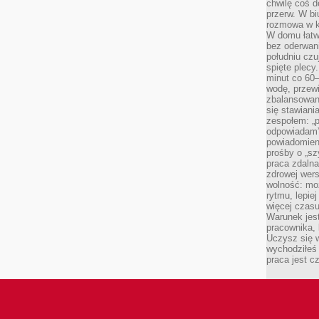
chwilę coś d
przerw. W bi
rozmowa w k
W domu łatwo
bez oderwan
południu cz
spięte plecy
minut co 60–
wodę, przewi
zbalansowane
się stawiani
zespołem: „p
odpowiadam”
powiadomien
prośby o „sz
praca zdaln
zdrowej wers
wolność: mo
rytmu, lepie
więcej czasu
Warunek jest
pracownika,
Uczysz się w
wychodziłeś 
praca jest c