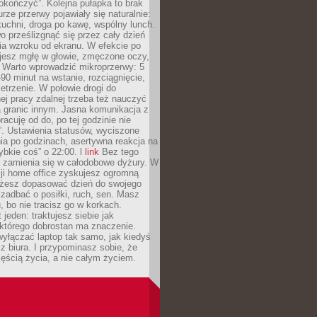
okończyć”. Kolejna pułapka to brak
urze przerwy pojawiały się naturalnie:
uchni, droga po kawę, wspólny lunch.
 prześlizgnąć się przez cały dzień
ia wzroku od ekranu. W efekcie po
ujesz mgłę w głowie, zmęczone oczy,
. Warto wprowadzić mikroprzerwy: 5
90 minut na wstanie, rozciągnięcie,
etrzenie. W połowie drogi do
j pracy zdalnej trzeba też nauczyć
a granic innym. Jasna komunikacja z
racuję od do, po tej godzinie nie
. Ustawienia statusów, wyciszone
ia po godzinach, asertywna reakcja na
ybkie coś” o 22:00. l
link
Bez tego
a zamienia się w całodobowe dyżury. W
ji home office zyskujesz ogromną
żesz dopasować dzień do swojego
j zadbać o posiłki, ruch, sen. Masz
, bo nie tracisz go w korkach.
 jeden: traktujesz siebie jak
 którego dobrostan ma znaczenie.
yłączać laptop tak samo, jak kiedyś
z biura. I przypominasz sobie, że
zęścią życia, a nie całym życiem.