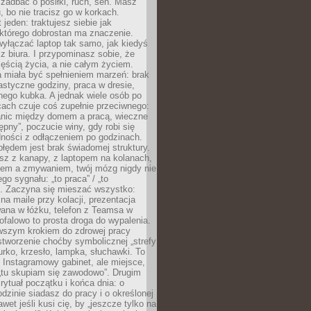
j zadbać o posiłki, ruch, sen. Masz
, bo nie tracisz go w korkach.
 jeden: traktujesz siebie jak
 którego dobrostan ma znaczenie.
yłączać laptop tak samo, jak kiedyś
z biura. I przypominasz sobie, że
zęścią życia, a nie całym życiem.
 miała być spełnieniem marzeń: brak
astyczne godziny, praca w dresie,
nego kubka. A jednak wiele osób po
cach czuje coś zupełnie przeciwnego:
anic między domem a pracą, wieczne
ępny”, poczucie winy, gdy robi się
dności z odłączeniem po godzinach.
łędem jest brak świadomej struktury.
esz z kanapy, z laptopem na kolanach,
iem a zmywaniem, twój mózg nigdy nie
go sygnału: „to praca” / „to
. Zaczyna się mieszać wszystko:
na maile przy kolacji, prezentacja
ana w łóżku, telefon z Teamsa w
ofalowo to prosta droga do wypalenia.
rwszym krokiem do zdrowej pracy
 stworzenie choćby symbolicznej „strefy
iurko, krzesło, lampka, słuchawki. To
 Instagramowy gabinet, ale miejsce,
„tu skupiam się zawodowo”. Drugim
 rytuał początku i końca dnia: o
odzinie siadasz do pracy i o określonej
wet jeśli kusi cię, by „jeszcze tylko na