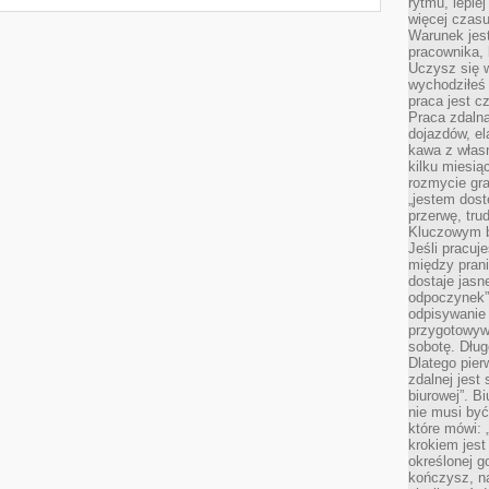
rytmu, lepie
więcej czasu
Warunek jest
pracownika,
Uczysz się w
wychodziłeś 
praca jest c
Praca zdalna
dojazdów, el
kawa z włas
kilku miesią
rozmycie gr
„jestem dost
przerwę, tru
Kluczowym b
Jeśli pracuj
między pran
dostaje jasne
odpoczynek”
odpisywanie 
przygotowyw
sobotę. Dług
Dlatego pie
zdalnej jest
biurowej”. B
nie musi być
które mówi: 
krokiem jest
określonej g
kończysz, na