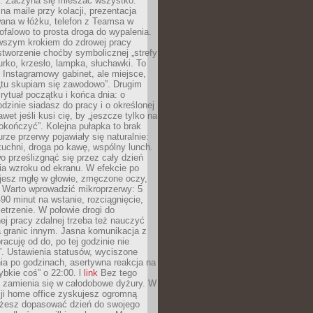
. Zaczyna się mieszać wszystko:
na maile przy kolacji, prezentacja
ana w łóżku, telefon z Teamsa w
ofalowo to prosta droga do wypalenia.
rwszym krokiem do zdrowej pracy
 stworzenie choćby symbolicznej „strefy
iurko, krzesło, lampka, słuchawki. To
 Instagramowy gabinet, ale miejsce,
„tu skupiam się zawodowo”. Drugim
 rytuał początku i końca dnia: o
odzinie siadasz do pracy i o określonej
wet jeśli kusi cię, by „jeszcze tylko na
okończyć”. Kolejna pułapka to brak
urze przerwy pojawiały się naturalnie:
uchni, droga po kawę, wspólny lunch.
 prześlizgnąć się przez cały dzień
ia wzroku od ekranu. W efekcie po
ujesz mgłę w głowie, zmęczone oczy,
. Warto wprowadzić mikroprzerwy: 5
90 minut na wstanie, rozciągnięcie,
etrzenie. W połowie drogi do
j pracy zdalnej trzeba też nauczyć
a granic innym. Jasna komunikacja z
racuję od do, po tej godzinie nie
. Ustawienia statusów, wyciszone
ia po godzinach, asertywna reakcja na
ybkie coś” o 22:00. l
link
Bez tego
a zamienia się w całodobowe dyżury. W
ji home office zyskujesz ogromną
żesz dopasować dzień do swojego