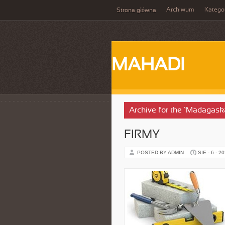
Archiwum
Katego
Strona główna
MAHADI
Archive for the ‘Madagask
FIRMY
POSTED BY ADMIN
SIE - 6 - 2