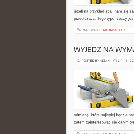
jeżeli na przykład spali nam się 
przedłużacz. Tego typu rzeczy jes
CATEGORIES:
MADAGASKAR
WYJEDŹ NA WYM
POSTED BY ADMIN
LIP - 4 - 2
odmianę, która najlepiej będzie pa
zatem zainteresować się całym tym
CATEGORIES:
MADAGASKAR