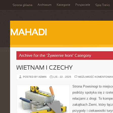
Archiwum
Kategorie
Przyjaciele
Strona główna
Spis Treści
MAHADI
Archive for the ‘Żywienie koni’ Category
WIETNAM I CZECHY
POSTED BY ADMIN
LIS - 22 - 2025
MOŻLIWOŚĆ KOMENTOWAN
Strona Powsinogi to miejsc
podróży spotyka się z rzet
relacjami z drogi. To kom
zakątkach Ziemi, który łącz
przygody i ciekawostki tur