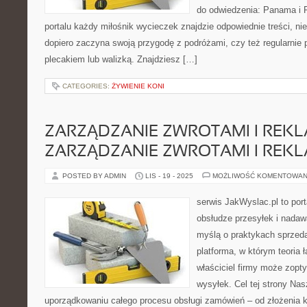
do odwiedzenia: Panama i 
portalu każdy miłośnik wycieczek znajdzie odpowiednie treści, ni
dopiero zaczyna swoją przygodę z podróżami, czy też regularnie 
plecakiem lub walizką. Znajdziesz […]
CATEGORIES:
ŻYWIENIE KONI
ZARZĄDZANIE ZWROTAMI I REKL
ZARZĄDZANIE ZWROTAMI I REK
POSTED BY ADMIN
LIS - 19 - 2025
MOŻLIWOŚĆ KOMENTOWAN
serwis JakWyslac.pl to port
obsłudze przesyłek i nadaw
myślą o praktykach sprzed
platforma, w którym teoria 
właściciel firmy może zopt
wysyłek. Cel tej strony Nas
uporządkowaniu całego procesu obsługi zamówień – od złożenia 