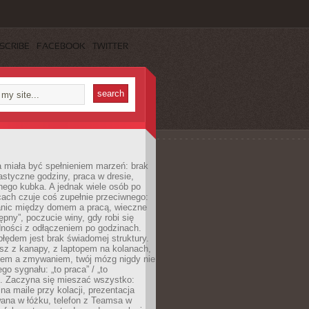
SCRIBE
FACEBOOK
TWITTER
 miała być spełnieniem marzeń: brak
astyczne godziny, praca w dresie,
nego kubka. A jednak wiele osób po
cach czuje coś zupełnie przeciwnego:
anic między domem a pracą, wieczne
ępny”, poczucie winy, gdy robi się
dności z odłączeniem po godzinach.
łędem jest brak świadomej struktury.
esz z kanapy, z laptopem na kolanach,
iem a zmywaniem, twój mózg nigdy nie
go sygnału: „to praca” / „to
. Zaczyna się mieszać wszystko:
na maile przy kolacji, prezentacja
ana w łóżku, telefon z Teamsa w