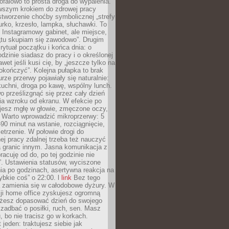
ofalowo to prosta droga do wypalenia.
rwszym krokiem do zdrowej pracy
 stworzenie choćby symbolicznej „strefy
iurko, krzesło, lampka, słuchawki. To
 Instagramowy gabinet, ale miejsce,
„tu skupiam się zawodowo”. Drugim
 rytuał początku i końca dnia: o
odzinie siadasz do pracy i o określonej
wet jeśli kusi cię, by „jeszcze tylko na
okończyć”. Kolejna pułapka to brak
urze przerwy pojawiały się naturalnie:
uchni, droga po kawę, wspólny lunch.
 prześlizgnąć się przez cały dzień
ia wzroku od ekranu. W efekcie po
ujesz mgłę w głowie, zmęczone oczy,
. Warto wprowadzić mikroprzerwy: 5
90 minut na wstanie, rozciągnięcie,
etrzenie. W połowie drogi do
j pracy zdalnej trzeba też nauczyć
a granic innym. Jasna komunikacja z
racuję od do, po tej godzinie nie
. Ustawienia statusów, wyciszone
ia po godzinach, asertywna reakcja na
ybkie coś” o 22:00. l
link
Bez tego
a zamienia się w całodobowe dyżury. W
ji home office zyskujesz ogromną
żesz dopasować dzień do swojego
j zadbać o posiłki, ruch, sen. Masz
, bo nie tracisz go w korkach.
 jeden: traktujesz siebie jak