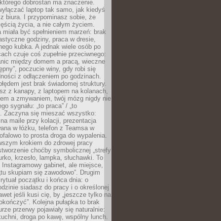
 którego dobrostan ma znaczenie.
yłączać laptop tak samo, jak kiedyś
z biura. I przypominasz sobie, że
zęścią życia, a nie całym życiem.
 miała być spełnieniem marzeń: brak
astyczne godziny, praca w dresie,
nego kubka. A jednak wiele osób po
cach czuje coś zupełnie przeciwnego:
anic między domem a pracą, wieczne
ępny”, poczucie winy, gdy robi się
dności z odłączeniem po godzinach.
łędem jest brak świadomej struktury.
esz z kanapy, z laptopem na kolanach,
iem a zmywaniem, twój mózg nigdy nie
go sygnału: „to praca” / „to
. Zaczyna się mieszać wszystko:
na maile przy kolacji, prezentacja
ana w łóżku, telefon z Teamsa w
ofalowo to prosta droga do wypalenia.
rwszym krokiem do zdrowej pracy
 stworzenie choćby symbolicznej „strefy
iurko, krzesło, lampka, słuchawki. To
 Instagramowy gabinet, ale miejsce,
„tu skupiam się zawodowo”. Drugim
 rytuał początku i końca dnia: o
odzinie siadasz do pracy i o określonej
wet jeśli kusi cię, by „jeszcze tylko na
okończyć”. Kolejna pułapka to brak
urze przerwy pojawiały się naturalnie:
uchni, droga po kawę, wspólny lunch.