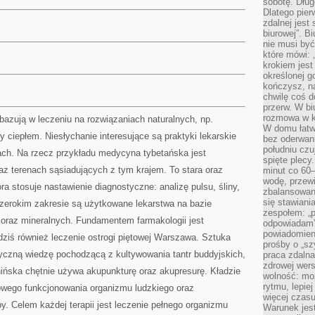
sobotę. Dług
Dlatego pie
zdalnej jest
biurowej”. B
nie musi być
które mówi: 
krokiem jest
określonej g
kończysz, na
chwilę coś d
przerw. W bi
rozmowa w k
azują w leczeniu na rozwiązaniach naturalnych, np.
W domu łatwo
y ciepłem. Niesłychanie interesujące są praktyki lekarskie
bez oderwan
południu cz
ch. Na rzecz przykładu medycyna tybetańska jest
spięte plecy
az terenach sąsiadujących z tym krajem. To stara oraz
minut co 60–
wodę, przewi
a stosuje nastawienie diagnostyczne: analizę pulsu, śliny,
zbalansowane
się stawiani
szerokim zakresie są użytkowane lekarstwa na bazie
zespołem: „p
 oraz mineralnych. Fundamentem farmakologii jest
odpowiadam”
powiadomien
 dziś również leczenie ostrogi piętowej Warszawa. Sztuka
prośby o „sz
tyczną wiedzę pochodzącą z kultywowania tantr buddyjskich,
praca zdaln
zdrowej wers
hińska chętnie używa akupunkturę oraz akupresurę. Kładzie
wolność: mo
rytmu, lepie
łowego funkcjonowania organizmu ludzkiego oraz
więcej czasu
. Celem każdej terapii jest leczenie pełnego organizmu
Warunek jest