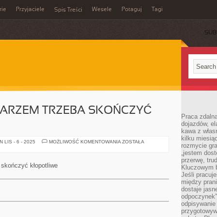
rie
Przyjaciele
Wesele
Potaguj
Tagi
Spis Treści
SUB
KARZEM TRZEBA SKOŃCZYĆ
Praca zdalna
dojazdów, el
kawa z włas
kilku miesią
ABY
LIS - 6 - 2025
MOŻLIWOŚĆ KOMENTOWANIA
ZOSTAŁA
rozmycie gr
ZOSTAĆ
LEKARZEM
„jestem dost
TRZEBA
przerwę, tru
SKOŃCZYĆ
skończyć kłopotliwe
Kluczowym b
UCIĄŻLIWE
Jeśli pracuj
między pran
dostaje jasne
odpoczynek”
odpisywanie 
przygotowyw