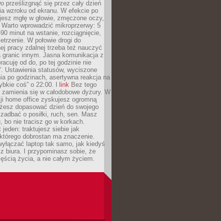
 prześlizgnąć się przez cały dzień
ia wzroku od ekranu. W efekcie po
ujesz mgłę w głowie, zmęczone oczy,
. Warto wprowadzić mikroprzerwy: 5
90 minut na wstanie, rozciągnięcie,
etrzenie. W połowie drogi do
j pracy zdalnej trzeba też nauczyć
a granic innym. Jasna komunikacja z
racuję od do, po tej godzinie nie
. Ustawienia statusów, wyciszone
ia po godzinach, asertywna reakcja na
ybkie coś” o 22:00. l
link
Bez tego
a zamienia się w całodobowe dyżury. W
ji home office zyskujesz ogromną
żesz dopasować dzień do swojego
j zadbać o posiłki, ruch, sen. Masz
, bo nie tracisz go w korkach.
 jeden: traktujesz siebie jak
 którego dobrostan ma znaczenie.
yłączać laptop tak samo, jak kiedyś
z biura. I przypominasz sobie, że
zęścią życia, a nie całym życiem.