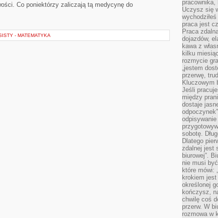
pracownika,
iwości. Co poniektórzy zaliczają tą medycynę do
Uczysz się w
wychodziłeś 
praca jest c
Praca zdalna
ISTY - MATEMATYKA
dojazdów, el
kawa z włas
kilku miesią
rozmycie gr
„jestem dost
przerwę, tru
Kluczowym b
Jeśli pracuj
między pran
dostaje jasne
odpoczynek”
odpisywanie 
przygotowyw
sobotę. Dług
Dlatego pie
zdalnej jest
biurowej”. B
nie musi być
które mówi: 
krokiem jest
określonej g
kończysz, na
chwilę coś d
przerw. W bi
rozmowa w k