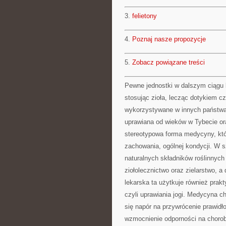
3.
felietony
4.
Poznaj nasze propozycje
5.
Zobacz powiązane treści
Pewne jednostki w dalszym ciągu b
stosując zioła, lecząc dotykiem cz
wykorzystywane w innych państwa
uprawiana od wieków w Tybecie or
stereotypowa forma medycyny, któr
zachowania, ogólnej kondycji. W 
naturalnych składników roślinnych
ziołolecznictwo oraz zielarstwo, a
lekarska ta użytkuje również prak
czyli uprawiania jogi. Medycyna c
się napór na przywrócenie prawid
wzmocnienie odporności na choroby