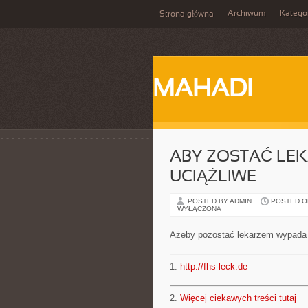
Archiwum
Katego
Strona główna
MAHADI
ABY ZOSTAĆ LE
UCIĄŻLIWE
POSTED BY ADMIN
POSTED ON 
WYŁĄCZONA
Ażeby pozostać lekarzem wypada 
1.
http://fhs-leck.de
2.
Więcej ciekawych treści tutaj