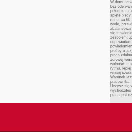
W domu łatwo
bez oderwan
południu cz
spięte plecy
minut co 60–
wodę, przewi
zbalansowane
się stawiani
zespołem: „p
odpowiadam”
powiadomien
prośby o „sz
praca zdaln
zdrowej wers
wolność: mo
rytmu, lepie
więcej czasu
Warunek jest
pracownika,
Uczysz się w
wychodziłeś 
praca jest c