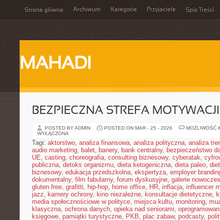
Archiwum
Kategorie
Przyjaciele
Strona główna
Spis Treści
MAHADI
BEZPIECZNA STREFA MOTYWACJI
POSTED BY ADMIN
POSTED ON MAR - 25 - 2026
MOŻLIWOŚĆ 
WYŁĄCZONA
Tagi:
aktorstwo
,
analiza finansowa
,
analiza polityczna
,
analiza tr
audio marketing
,
balet
,
banery
,
bank centralny
,
bezpieczeństwo d
UE
,
casting
,
choreografia
,
consulting biznesowy
,
cyberatak
,
cyfro
publiczna
,
detoks organizmu
,
dieta ketogeniczna
,
dieta paleo
,
die
biznesowy
,
edukacja przedszkolna
,
ekspertyza
,
employer brandin
dokumentalny
,
film fabularny
,
forum dyskusyjne
,
galerie nowocze
gluten free
,
grafitti
,
hip-hop
,
home office
,
HR
,
inflacja
,
influencer 
jazz
,
kamery ochrony
,
kino niezależne
,
konsultacje dietetyczne
,
k
media społecznościowe w polityce
,
miejsca kultu
,
monitoring
,
mu
klasyczna
,
ochrona danych
,
opieka nad seniorami
,
oprogramowan
księgowe
,
pamiątki turystyczne
,
PKB
,
plac zabaw
,
podcasty
,
poli