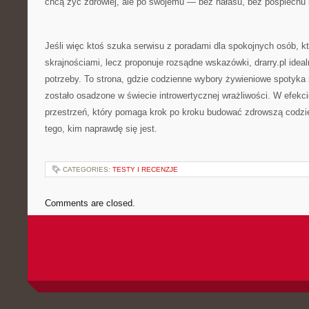
chcą żyć zdrowiej, ale po swojemu — bez hałasu, bez pośpiechu i
Jeśli więc ktoś szuka serwisu z poradami dla spokojnych osób, kt
skrajnościami, lecz proponuje rozsądne wskazówki, drarry.pl ideal
potrzeby. To strona, gdzie codzienne wybory żywieniowe spotyka 
zostało osadzone w świecie introwertycznej wrażliwości. W efekc
przestrzeń, który pomaga krok po kroku budować zdrowszą codz
tego, kim naprawdę się jest.
CATEGORIES:
TESTY I RECENZJE
Comments are closed.