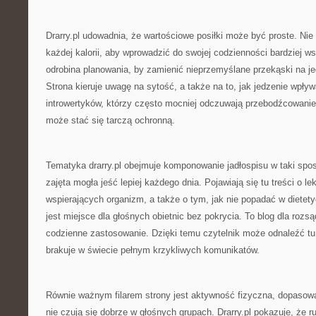
Drarry.pl udowadnia, że wartościowe posiłki może być proste. Nie 
każdej kalorii, aby wprowadzić do swojej codzienności bardziej w
odrobina planowania, by zamienić nieprzemyślane przekąski na j
Strona kieruje uwagę na sytość, a także na to, jak jedzenie wpływ
introwertyków, którzy często mocniej odczuwają przebodźcowanie
może stać się tarczą ochronną.
Tematyka drarry.pl obejmuje komponowanie jadłospisu w taki spo
zajęta mogła jeść lepiej każdego dnia. Pojawiają się tu treści o l
wspierających organizm, a także o tym, jak nie popadać w dietety
jest miejsce dla głośnych obietnic bez pokrycia. To blog dla rozsą
codzienne zastosowanie. Dzięki temu czytelnik może odnaleźć tu
brakuje w świecie pełnym krzykliwych komunikatów.
Równie ważnym filarem strony jest aktywność fizyczna, dopasowa
nie czują się dobrze w głośnych grupach. Drarry.pl pokazuje, że 