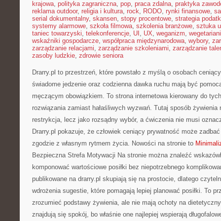
krajowa
,
polityka zagraniczna
,
pop
,
praca zdalna
,
praktyka zawo
reklama outdoor
,
religia i kultura
,
rock
,
RODO
,
rynki finansowe
,
sa
serial dokumentalny
,
skansen
,
stopy procentowe
,
strategia podat
systemy alarmowe
,
szkoła filmowa
,
szkolenia branżowe
,
sztuka u
taniec towarzyski
,
telekonferencje
,
UI
,
UX
,
weganizm
,
wegetarian
wskaźniki gospodarcze
,
współpraca międzynarodowa
,
wybory
,
za
zarządzanie relacjami
,
zarządzanie szkoleniami
,
zarządzanie tale
zasoby ludzkie
,
zdrowie seniora
Drarry.pl to przestrzeń, które powstało z myślą o osobach ceniący
świadome jedzenie oraz codzienna dawka ruchu mają być pomocą
męczącym obowiązkiem. To strona internetowa kierowany do tych
rozwiązania zamiast hałaśliwych wyzwań. Tutaj sposób żywienia n
restrykcja, lecz jako rozsądny wybór, a ćwiczenia nie musi oznacz
Drarry.pl pokazuje, że człowiek ceniący prywatność może zadbać 
zgodzie z własnym rytmem życia. Nowości na stronie to
Minimali
Bezpieczna Strefa Motywacji Na stronie można znaleźć wskazówk
komponować wartościowe posiłki bez niepotrzebnego komplikowan
publikowane na drarry.pl skupiają się na prostocie, dlatego czytel
wdrożenia sugestie, które pomagają lepiej planować posiłki. To pr
zrozumieć podstawy żywienia, ale nie mają ochoty na dietetyczn
znajdują się spokój, bo właśnie one najlepiej wspierają długofalow