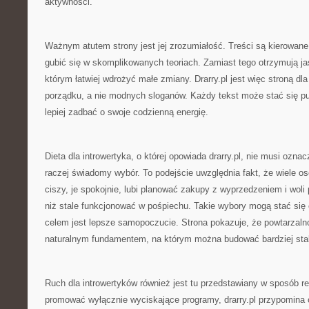
aktywności.
Ważnym atutem strony jest jej zrozumiałość. Treści są kierowane
gubić się w skomplikowanych teoriach. Zamiast tego otrzymują j
którym łatwiej wdrożyć małe zmiany. Drarry.pl jest więc stroną dla
porządku, a nie modnych sloganów. Każdy tekst może stać się pu
lepiej zadbać o swoje codzienną energię.
Dieta dla introwertyka, o której opowiada drarry.pl, nie musi ozn
raczej świadomy wybór. To podejście uwzględnia fakt, że wiele o
ciszy, je spokojnie, lubi planować zakupy z wyprzedzeniem i wol
niż stale funkcjonować w pośpiechu. Takie wybory mogą stać si
celem jest lepsze samopoczucie. Strona pokazuje, że powtarzaln
naturalnym fundamentem, na którym można budować bardziej stab
Ruch dla introwertyków również jest tu przedstawiany w sposób re
promować wyłącznie wyciskające programy, drarry.pl przypomina o