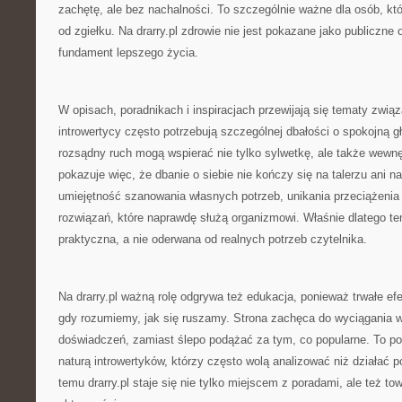
zachętę, ale bez nachalności. To szczególnie ważne dla osób, któ
od zgiełku. Na drarry.pl zdrowie nie jest pokazane jako publiczne o
fundament lepszego życia.
W opisach, poradnikach i inspiracjach przewijają się tematy zwią
introwertycy często potrzebują szczególnej dbałości o spokojną g
rozsądny ruch mogą wspierać nie tylko sylwetkę, ale także wewnęt
pokazuje więc, że dbanie o siebie nie kończy się na talerzu ani 
umiejętność szanowania własnych potrzeb, unikania przeciążenia 
rozwiązań, które naprawdę służą organizmowi. Właśnie dlatego te
praktyczna, a nie oderwana od realnych potrzeb czytelnika.
Na drarry.pl ważną rolę odgrywa też edukacja, ponieważ trwałe efe
gdy rozumiemy, jak się ruszamy. Strona zachęca do wyciągania 
doświadczeń, zamiast ślepo podążać za tym, co popularne. To po
naturą introwertyków, którzy często wolą analizować niż działać 
temu drarry.pl staje się nie tylko miejscem z poradami, ale też t