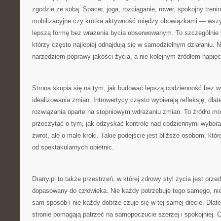
zgodzie ze sobą. Spacer, joga, rozciąganie, rower, spokojny tren
mobilizacyjne czy krótka aktywność między obowiązkami — wsz
lepszą formę bez wrażenia bycia obserwowanym. To szczególnie 
którzy często najlepiej odnajdują się w samodzielnym działaniu. Na
narzędziem poprawy jakości życia, a nie kolejnym źródłem napięc
Strona skupia się na tym, jak budować lepszą codzienność bez 
idealizowania zmian. Introwertycy często wybierają refleksję, dlat
rozwiązania oparte na stopniowym wdrażaniu zmian. To źródło m
przeczytać o tym, jak odzyskać kontrolę nad codziennymi wybora
zwrot, ale o małe kroki. Takie podejście jest bliższe osobom, kt
od spektakularnych obietnic.
Drarry.pl to także przestrzeń, w której zdrowy styl życia jest prz
dopasowany do człowieka. Nie każdy potrzebuje tego samego, ni
sam sposób i nie każdy dobrze czuje się w tej samej diecie. Dlat
stronie pomagają patrzeć na samopoczucie szerzej i spokojniej. 