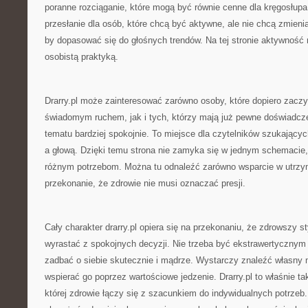
poranne rozciąganie, które mogą być równie cenne dla kręgosłupa,
przesłanie dla osób, które chcą być aktywne, ale nie chcą zmienia
by dopasować się do głośnych trendów. Na tej stronie aktywność 
osobistą praktyką.
Drarry.pl może zainteresować zarówno osoby, które dopiero zacz
świadomym ruchem, jak i tych, którzy mają już pewne doświadcze
tematu bardziej spokojnie. To miejsce dla czytelników szukający
a głową. Dzięki temu strona nie zamyka się w jednym schemacie, 
różnym potrzebom. Można tu odnaleźć zarówno wsparcie w utrzyma
przekonanie, że zdrowie nie musi oznaczać presji.
Cały charakter drarry.pl opiera się na przekonaniu, że zdrowszy 
wyrastać z spokojnych decyzji. Nie trzeba być ekstrawertycznym 
zadbać o siebie skutecznie i mądrze. Wystarczy znaleźć własny m
wspierać go poprzez wartościowe jedzenie. Drarry.pl to właśnie t
której zdrowie łączy się z szacunkiem do indywidualnych potrzeb. 