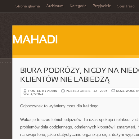
Archiwum
Kategorie
Przyjaciele
Strona główna
Spis Treści
MAHADI
BIURA PODRÓŻY, NIGDY NA NIE
KLIENTÓW NIE LABIEDZĄ
POSTED BY ADMIN
POSTED ON SIE - 12 - 2025
MOŻLIWOŚĆ 
WYŁĄCZONA
Odpoczynek to wyśniony czas dla każdego
Wakacje to czas letnich odjazdów. To czas spokoju i relaksu, z d
problemów dnia codziennego, odmiennych kłopotów i zmartwień. 
na swoje ferie, jakie statystycznie organizuje się z dużym wyprz