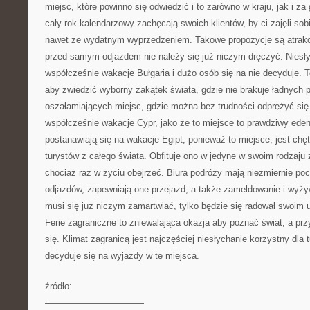
miejsc, które powinno się odwiedzić i to zarówno w kraju, jak i za
cały rok kalendarzowy zachęcają swoich klientów, by ci zajęli sob
nawet ze wydatnym wyprzedzeniem. Takowe propozycje są atrakc
przed samym odjazdem nie należy się już niczym dręczyć. Niesł
współcześnie wakacje Bułgaria i dużo osób się na nie decyduje.
aby zwiedzić wyborny zakątek świata, gdzie nie brakuje ładnych 
oszałamiających miejsc, gdzie można bez trudności odprężyć się
współcześnie wakacje Cypr, jako że to miejsce to prawdziwy eden 
postanawiają się na wakacje Egipt, ponieważ to miejsce, jest chę
turystów z całego świata. Obfituje ono w jedyne w swoim rodzaju z
chociaż raz w życiu obejrzeć. Biura podróży mają niezmiernie poc
odjazdów, zapewniają one przejazd, a także zameldowanie i wyżywi
musi się już niczym zamartwiać, tylko będzie się radował swoim 
Ferie zagraniczne to zniewalająca okazja aby poznać świat, a prz
się. Klimat zagranicą jest najczęściej niesłychanie korzystny dla
decyduje się na wyjazdy w te miejsca.
źródło:
———————————