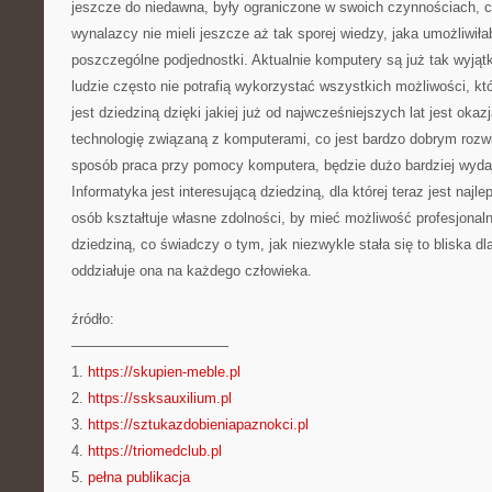
jeszcze do niedawna, były ograniczone w swoich czynnościach, co
wynalazcy nie mieli jeszcze aż tak sporej wiedzy, jaka umożliwił
poszczególne podjednostki. Aktualnie komputery są już tak wyją
ludzie często nie potrafią wykorzystać wszystkich możliwości, któ
jest dziedziną dzięki jakiej już od najwcześniejszych lat jest oka
technologię związaną z komputerami, co jest bardzo dobrym rozw
sposób praca przy pomocy komputera, będzie dużo bardziej wydajn
Informatyka jest interesującą dziedziną, dla której teraz jest naj
osób kształtuje własne zdolności, by mieć możliwość profesjonal
dziedziną, co świadczy o tym, jak niezwykle stała się to bliska dla
oddziałuje ona na każdego człowieka.
źródło:
———————————
1.
https://skupien-meble.pl
2.
https://ssksauxilium.pl
3.
https://sztukazdobieniapaznokci.pl
4.
https://triomedclub.pl
5.
pełna publikacja