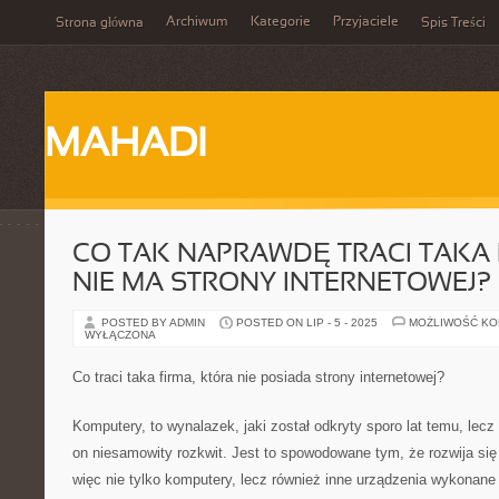
Archiwum
Kategorie
Przyjaciele
Strona główna
Spis Treści
MAHADI
CO TAK NAPRAWDĘ TRACI TAKA 
NIE MA STRONY INTERNETOWEJ?
POSTED BY ADMIN
POSTED ON LIP - 5 - 2025
MOŻLIWOŚĆ K
WYŁĄCZONA
Co traci taka firma, która nie posiada strony internetowej?
Komputery, to wynalazek, jaki został odkryty sporo lat temu, lec
on niesamowity rozkwit. Jest to spowodowane tym, że rozwija się 
więc nie tylko komputery, lecz również inne urządzenia wykonan