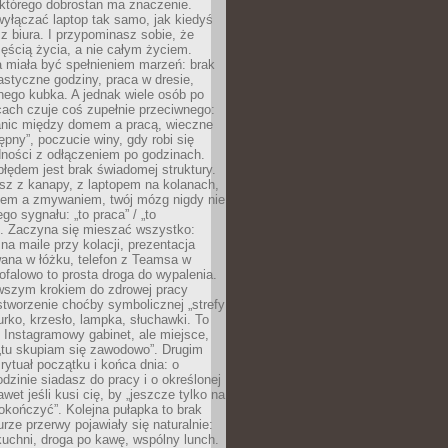
 którego dobrostan ma znaczenie.
yłączać laptop tak samo, jak kiedyś
z biura. I przypominasz sobie, że
zęścią życia, a nie całym życiem.
 miała być spełnieniem marzeń: brak
astyczne godziny, praca w dresie,
nego kubka. A jednak wiele osób po
cach czuje coś zupełnie przeciwnego:
anic między domem a pracą, wieczne
ępny”, poczucie winy, gdy robi się
dności z odłączeniem po godzinach.
łędem jest brak świadomej struktury.
esz z kanapy, z laptopem na kolanach,
iem a zmywaniem, twój mózg nigdy nie
go sygnału: „to praca” / „to
. Zaczyna się mieszać wszystko:
na maile przy kolacji, prezentacja
ana w łóżku, telefon z Teamsa w
ofalowo to prosta droga do wypalenia.
rwszym krokiem do zdrowej pracy
 stworzenie choćby symbolicznej „strefy
iurko, krzesło, lampka, słuchawki. To
 Instagramowy gabinet, ale miejsce,
„tu skupiam się zawodowo”. Drugim
 rytuał początku i końca dnia: o
odzinie siadasz do pracy i o określonej
wet jeśli kusi cię, by „jeszcze tylko na
okończyć”. Kolejna pułapka to brak
urze przerwy pojawiały się naturalnie:
uchni, droga po kawę, wspólny lunch.