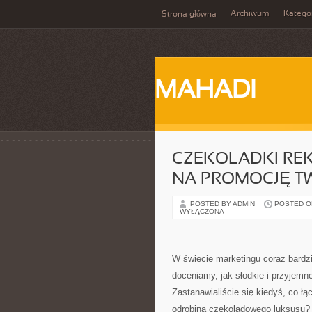
Archiwum
Katego
Strona główna
MAHADI
CZEKOLADKI RE
NA PROMOCJĘ TW
POSTED BY ADMIN
POSTED ON
WYŁĄCZONA
W świecie marketingu coraz bardzi
doceniamy, jak słodkie i przyjem
Zastanawialiście się kiedyś, co ł
odrobiną czekoladowego luksusu? 