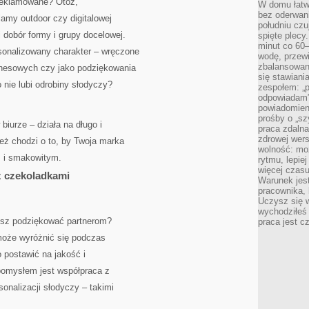
ereklamowane? Otóż,
W domu łatwo
bez oderwan
lamy outdoor czy digitalowej
południu cz
 dobór formy i grupy docelowej.
spięte plecy
minut co 60–
onalizowany charakter – wręczone
wodę, przewi
zbalansowane
znesowych czy jako podziękowania
się stawiani
o nie lubi odrobiny słodyczy?
zespołem: „p
odpowiadam”
powiadomien
prośby o „sz
biurze – działa na długo i
praca zdaln
zdrowej wers
ież chodzi o to, by Twoja marka
wolność: mo
m i smakowitym.
rytmu, lepie
więcej czasu
z czekoladkami
Warunek jest
pracownika,
Uczysz się w
wychodziłeś 
esz podziękować partnerom?
praca jest c
może wyróżnić się podczas
 postawić na jakość i
pomysłem jest współpraca z
sonalizacji słodyczy – takimi