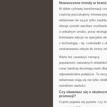
Nowoczesne trendy w branż
W dobie cyfrowej transformacji co
częściej poszukujemy innowacyjn
reklamowe nie są już tylko zwyk
oferuje szeroki wachlarz możliwoś
o unikalnym smaku, przez ekologi
limitowane edycje na specjalne oka
z technologią – np. czekoladki z 
zeskanowaniu odsyła do strony int
Warto też zauważyć rosnącą
popularność naturalnych składników
coraz bardziej doceniają marki dba
odpowiedzialne podejście. To wszy
reklamowe stają się nie tylko słod
nośnikiem wartości.
Czy obawiasz się o skuteczn
promocji?
Często pojawia się pytanie: czy to