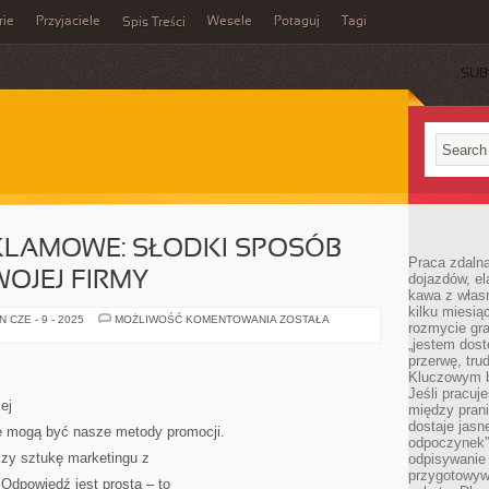
rie
Przyjaciele
Wesele
Potaguj
Tagi
Spis Treści
SUB
KLAMOWE: SŁODKI SPOSÓB
Praca zdalna
OJEJ FIRMY
dojazdów, el
kawa z włas
kilku miesią
CZEKOLADKI
 CZE - 9 - 2025
MOŻLIWOŚĆ KOMENTOWANIA
ZOSTAŁA
rozmycie gr
REKLAMOWE:
SŁODKI
„jestem dost
SPOSÓB
przerwę, tru
NA
Kluczowym b
PROMOCJĘ
TWOJEJ
Jeśli pracuj
FIRMY
ej
między pran
dostaje jasne
ne mogą być nasze metody promocji.
odpoczynek”
ączy sztukę marketingu z
odpisywanie 
przygotowyw
Odpowiedź jest prosta – to