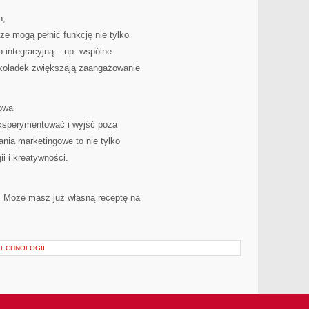
h,
e mogą pełnić funkcję nie tylko
b integracyjną – np. wspólne
ekoladek zwiększają zaangażowanie
towa
eksperymentować i wyjść poza
nia marketingowe to nie tylko
i i kreatywności.
 Może masz już własną receptę na
TECHNOLOGII