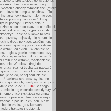
ofalowo to prosta droga do wypalenia.
rwszym krokiem do zdrowej pracy
 stworzenie choćby symbolicznej „strefy
iurko, krzesło, lampka, słuchawki. To
 Instagramowy gabinet, ale miejsce,
„tu skupiam się zawodowo”. Drugim
 rytuał początku i końca dnia: o
odzinie siadasz do pracy i o określonej
wet jeśli kusi cię, by „jeszcze tylko na
okończyć”. Kolejna pułapka to brak
urze przerwy pojawiały się naturalnie:
uchni, droga po kawę, wspólny lunch.
 prześlizgnąć się przez cały dzień
ia wzroku od ekranu. W efekcie po
ujesz mgłę w głowie, zmęczone oczy,
. Warto wprowadzić mikroprzerwy: 5
90 minut na wstanie, rozciągnięcie,
etrzenie. W połowie drogi do
j pracy zdalnej trzeba też nauczyć
a granic innym. Jasna komunikacja z
racuję od do, po tej godzinie nie
. Ustawienia statusów, wyciszone
ia po godzinach, asertywna reakcja na
ybkie coś” o 22:00. l
link
Bez tego
a zamienia się w całodobowe dyżury. W
ji home office zyskujesz ogromną
żesz dopasować dzień do swojego
j zadbać o posiłki, ruch, sen. Masz
, bo nie tracisz go w korkach.
 jeden: traktujesz siebie jak