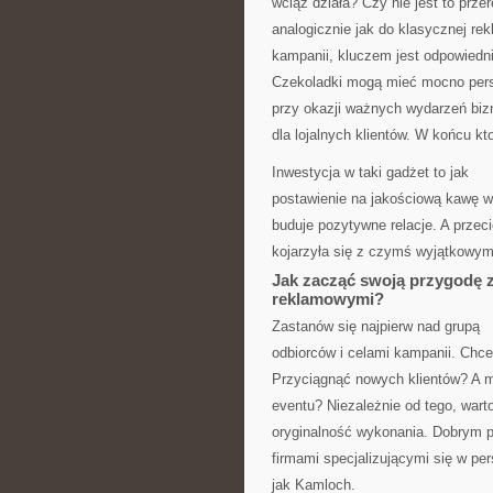
wciąż działa? Czy nie jest to prz
analogicznie jak do klasycznej rek
kampanii, kluczem jest odpowiedni
Czekoladki mogą mieć mocno pers
przy okazji ważnych wydarzeń bi
dla lojalnych klientów. W końcu kt
Inwestycja w taki gadżet to jak
postawienie na jakościową kawę w 
buduje pozytywne relacje. A przec
kojarzyła się z czymś wyjątkowy
Jak zacząć swoją przygodę 
reklamowymi?
Zastanów się najpierw nad grupą
odbiorców i celami kampanii. Chc
Przyciągnąć nowych klientów? A 
eventu? Niezależnie od tego, warto
oryginalność wykonania. Dobrym 
firmami specjalizującymi się w per
jak Kamloch.