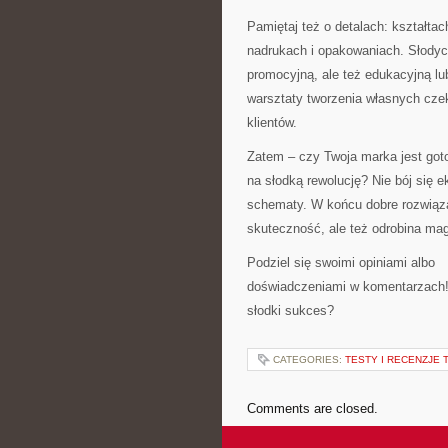
Pamiętaj też o detalach: kształtac
nadrukach i opakowaniach. Słodycz
promocyjną, ale też edukacyjną lu
warsztaty tworzenia własnych cz
klientów.
Zatem – czy Twoja marka jest go
na słodką rewolucję? Nie bój się 
schematy. W końcu dobre rozwiąza
skuteczność, ale też odrobina magi
Podziel się swoimi opiniami albo
doświadczeniami w komentarzach!
słodki sukces?
CATEGORIES:
TESTY I RECENZJE 
Comments are closed.