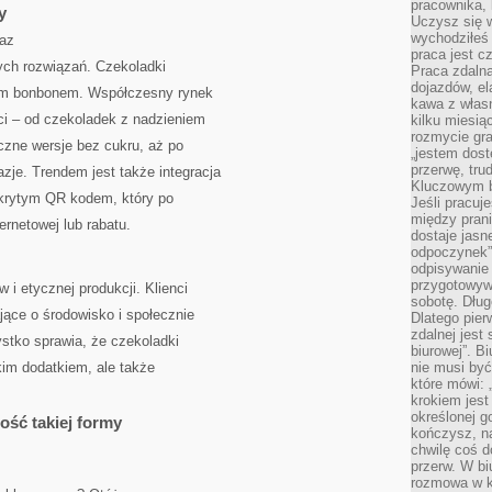
pracownika,
y
Uczysz się w
wychodziłeś 
raz
praca jest c
ych rozwiązań. Czekoladki
Praca zdalna
dojazdów, el
łym bonbonem. Współczesny rynek
kawa z włas
ci – od czekoladek z nadzieniem
kilku miesią
rozmycie gr
czne wersje bez cukru, aż po
„jestem dost
przerwę, tru
zje. Trendem jest także integracja
Kluczowym b
ukrytym QR kodem, który po
Jeśli pracuj
między pran
ernetowej lub rabatu.
dostaje jasne
odpoczynek”
odpisywanie 
przygotowyw
 i etycznej produkcji. Klienci
sobotę. Dług
jące o środowisko i społecznie
Dlatego pie
zdalnej jest
stko sprawia, że czekoladki
biurowej”. B
kim dodatkiem, ale także
nie musi być
które mówi: 
krokiem jest
określonej g
ość takiej formy
kończysz, na
chwilę coś d
przerw. W bi
rozmowa w k