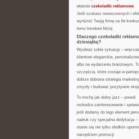
właśnie
czekoladki reklamowe
.
Jeśli szukasz nowoczesnych i efe
wyróżnić Twoją firmę na tle konkure
temu trendowi bliżej.
Dlaczego czekoladki reklamo
dziesiątkę?
Wyobraź sobie sytuację – wręcza
klientowi eleganckie, personalizo
albo na wydarzeniu branżowym. T
szczęścia, które zostaje w pamięc
dobrze dobrana strategia marketi
zmysły i budować pozytywne skoja
To trochę jak dobry jazz – powoli
rozbudza zainteresowanie i sprawia
jeśli dodamy do tego element perso
nadruk czy specjalna dedykacja – 
stanie się nie tylko słodkim upom
narzędziem promocji.