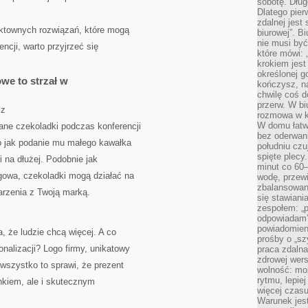
sobotę. Dług
Dlatego pie
zdalnej jest
ktownych rozwiązań, które mogą
biurowej”. B
nie musi być
ncji, warto przyjrzeć się
które mówi: 
krokiem jest
określonej g
we to strzał w
kończysz, na
chwilę coś d
przerw. W bi
sz
rozmowa w k
W domu łatwo
wane czekoladki podczas konferencji
bez oderwan
o jak podanie mu małego kawałka
południu cz
spięte plecy
i na dłużej. Podobnie jak
minut co 60–
ngowa, czekoladki mogą działać na
wodę, przewi
zbalansowane
rzenia z Twoją marką.
się stawiani
zespołem: „p
odpowiadam”
powiadomien
, że ludzie chcą więcej. A co
prośby o „sz
nalizacji? Logo firmy, unikatowy
praca zdaln
zdrowej wers
wszystko to sprawi, że prezent
wolność: mo
rytmu, lepie
inkiem, ale i skutecznym
więcej czasu
Warunek jest