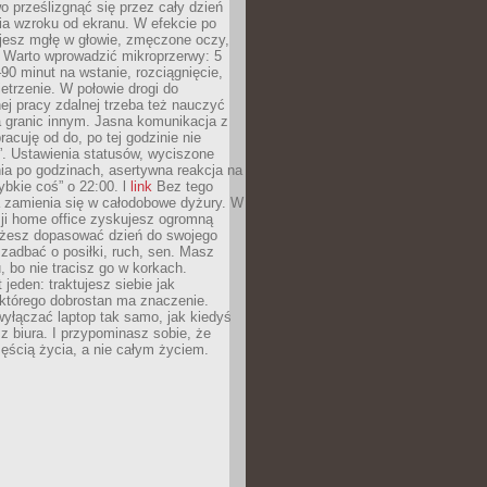
 prześlizgnąć się przez cały dzień
ia wzroku od ekranu. W efekcie po
ujesz mgłę w głowie, zmęczone oczy,
. Warto wprowadzić mikroprzerwy: 5
90 minut na wstanie, rozciągnięcie,
etrzenie. W połowie drogi do
j pracy zdalnej trzeba też nauczyć
a granic innym. Jasna komunikacja z
racuję od do, po tej godzinie nie
. Ustawienia statusów, wyciszone
ia po godzinach, asertywna reakcja na
ybkie coś” o 22:00. l
link
Bez tego
a zamienia się w całodobowe dyżury. W
ji home office zyskujesz ogromną
żesz dopasować dzień do swojego
j zadbać o posiłki, ruch, sen. Masz
, bo nie tracisz go w korkach.
 jeden: traktujesz siebie jak
 którego dobrostan ma znaczenie.
yłączać laptop tak samo, jak kiedyś
z biura. I przypominasz sobie, że
zęścią życia, a nie całym życiem.