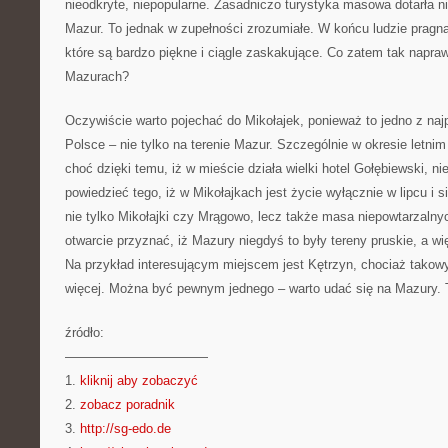
nieodkryte, niepopularne. Zasadniczo turystyka masowa dotarła
Mazur. To jednak w zupełności zrozumiałe. W końcu ludzie pragn
które są bardzo piękne i ciągle zaskakujące. Co zatem tak napr
Mazurach?
Oczywiście warto pojechać do Mikołajek, ponieważ to jedno z naj
Polsce – nie tylko na terenie Mazur. Szczególnie w okresie letnim 
choć dzięki temu, iż w mieście działa wielki hotel Gołębiewski, 
powiedzieć tego, iż w Mikołajkach jest życie wyłącznie w lipcu i 
nie tylko Mikołajki czy Mrągowo, lecz także masa niepowtarzaln
otwarcie przyznać, iż Mazury niegdyś to były tereny pruskie, a wi
Na przykład interesującym miejscem jest Kętrzyn, chociaż takowy
więcej. Można być pewnym jednego – warto udać się na Mazury.
źródło:
———————————
1.
kliknij aby zobaczyć
2.
zobacz poradnik
3.
http://sg-edo.de