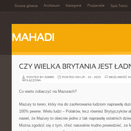
Archiwum
Kategorie
Przyjaciele
Strona główna
Spis Treści
MAHADI
CZY WIELKA BRYTANIA JEST ŁA
POSTED BY ADMIN
POSTED ON LIP - 10 - 2025
MOŻLIWOŚĆ 
WYŁĄCZONA
Co warto zobaczyć na Mazurach?
Mazury to teren, który ma do zaoferowania ludziom naprawdę dużo
100% pewne. Wielu ludzi – Polaków, lecz również Brytyjczyków
nawet, że Mazury to obecnie jedno z tak naprawdę ostatnich dzie
Można zgodzić się z tym, choć naturalnie trudno powiedzieć, że 