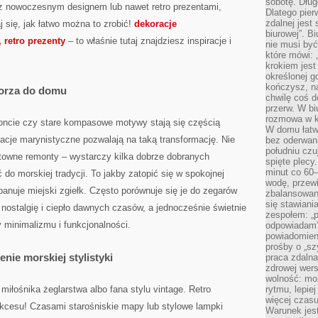
sobotę. Dług
z nowoczesnym designem lub nawet retro prezentami,
Dlatego pie
zdalnej jest
 się, jak łatwo można to zrobić!
dekoracje
biurowej”. B
 retro prezenty
– to właśnie tutaj znajdziesz inspiracje i
nie musi być
które mówi: 
krokiem jest
określonej g
kończysz, na
morza do domu
chwilę coś d
przerw. W bi
rozmowa w k
zoncie czy stare kompasowe motywy stają się częścią
W domu łatwo
acje marynistyczne pozwalają na taką transformację. Nie
bez oderwan
południu cz
towne remonty – wystarczy kilka dobrze dobranych
spięte plecy
minut co 60–
do morskiej tradycji. To jakby zatopić się w spokojnej
wodę, przewi
anuje miejski zgiełk. Często porównuje się je do zegarów
zbalansowane
się stawiani
 nostalgię i ciepło dawnych czasów, a jednocześnie świetnie
zespołem: „p
 minimalizmu i funkcjonalności.
odpowiadam”
powiadomien
prośby o „sz
nie morskiej stylistyki
praca zdaln
zdrowej wers
wolność: mo
miłośnika żeglarstwa albo fana stylu vintage. Retro
rytmu, lepie
więcej czasu
cesu! Czasami starośniskie mapy lub stylowe lampki
Warunek jest