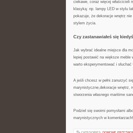
ciekawe, coraz więcej właścicieli
klasyką: np. lampy LED w stylu la
pokazuje, że dekoracje wnętrz n
stylem życia.
Czy zastanawiałeś się kiedy
Jak wybrać idealne miejsce dla m
lepiej postawić na większe meble 
warto eksperymentować i słuchać 
A jeśli chcesz w pełni zanurzyć si
marynistyczne,dekoracje wnętrz, r
stworzenia własnego maritime san
Podziel się swoimi pomysłami alb
marynistycznych w komentarzach! 
CATEGORIES:
DOMOWE PRZETWO