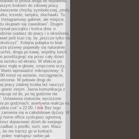
ofalowo to prosta droga do wypalenia.
rwszym krokiem do zdrowej pracy
 stworzenie choćby symbolicznej „strefy
iurko, krzesło, lampka, słuchawki. To
 Instagramowy gabinet, ale miejsce,
„tu skupiam się zawodowo”. Drugim
 rytuał początku i końca dnia: o
odzinie siadasz do pracy i o określonej
wet jeśli kusi cię, by „jeszcze tylko na
okończyć”. Kolejna pułapka to brak
urze przerwy pojawiały się naturalnie:
uchni, droga po kawę, wspólny lunch.
 prześlizgnąć się przez cały dzień
ia wzroku od ekranu. W efekcie po
ujesz mgłę w głowie, zmęczone oczy,
. Warto wprowadzić mikroprzerwy: 5
90 minut na wstanie, rozciągnięcie,
etrzenie. W połowie drogi do
j pracy zdalnej trzeba też nauczyć
a granic innym. Jasna komunikacja z
racuję od do, po tej godzinie nie
. Ustawienia statusów, wyciszone
ia po godzinach, asertywna reakcja na
ybkie coś” o 22:00. l
link
Bez tego
a zamienia się w całodobowe dyżury. W
ji home office zyskujesz ogromną
żesz dopasować dzień do swojego
j zadbać o posiłki, ruch, sen. Masz
, bo nie tracisz go w korkach.
 jeden: traktujesz siebie jak