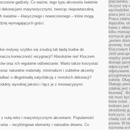
pracownika,
woczesne gadżety. Co ważne, tego typu akcesoria świetnie
Uczysz się w
i dekoracjami marynistycznymi, tworząc niepowtarzalną
wychodziłeś 
praca jest c
ch światów – klasycznego i nowoczesnego – które mogą
Praca zdalna
dziej wymagających gości.
dojazdów, el
kawa z włas
kilku miesią
rozmycie gr
„jestem dost
przerwę, tru
Kluczowym b
akie motywy szybko się znudzą lub będą trudne do
Jeśli pracuj
znacza konieczność rezygnacji? Absolutnie nie! Kluczem
między pran
dostaje jasne
tów oraz ich regularne odświeżanie. Warto także korzystać
odpoczynek”
eraz naturalne materiały, minimalizm i subtelne akcenty
odpisywanie 
przygotowyw
dbać o długotrwałą satysfakcję z morskich dekoracji?
sobotę. Dług
Dlatego pie
odukty wysokiej jakości i łącz je z innowacyjnymi
zdalnej jest
biurowej”. B
nie musi być
które mówi: 
krokiem jest
określonej g
kończysz, na
 z nutą retro i marynistycznymi akcentami. Popularność
chwilę coś d
przerw. W bi
ania – recyklingowe elementy i naturalne drewno. Co
rozmowa w k