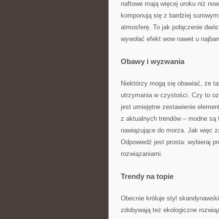
naftowe mają więcej uroku niż no
komponują się z bardziej surowym
atmosferę. To jak połączenie dwó
wywołać efekt wow nawet u najbar
Obawy i wyzwania
Niektórzy mogą się obawiać, że t
utrzymania w czystości. Czy to o
jest umiejętne zestawienie elemen
z aktualnych trendów – modne są t
nawiązujące do morza. Jak więc za
Odpowiedź jest prosta: wybieraj pr
rozwiązaniami.
Trendy na topie
Obecnie króluje styl skandynawski
zdobywają też ekologiczne rozwiąz