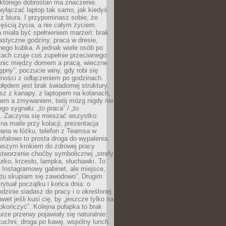
 którego dobrostan ma znaczenie.
yłączać laptop tak samo, jak kiedyś
z biura. I przypominasz sobie, że
zęścią życia, a nie całym życiem.
 miała być spełnieniem marzeń: brak
astyczne godziny, praca w dresie,
nego kubka. A jednak wiele osób po
cach czuje coś zupełnie przeciwnego:
anic między domem a pracą, wieczne
ępny”, poczucie winy, gdy robi się
dności z odłączeniem po godzinach.
łędem jest brak świadomej struktury.
esz z kanapy, z laptopem na kolanach,
iem a zmywaniem, twój mózg nigdy nie
go sygnału: „to praca” / „to
. Zaczyna się mieszać wszystko:
na maile przy kolacji, prezentacja
ana w łóżku, telefon z Teamsa w
ofalowo to prosta droga do wypalenia.
rwszym krokiem do zdrowej pracy
 stworzenie choćby symbolicznej „strefy
iurko, krzesło, lampka, słuchawki. To
 Instagramowy gabinet, ale miejsce,
„tu skupiam się zawodowo”. Drugim
 rytuał początku i końca dnia: o
odzinie siadasz do pracy i o określonej
wet jeśli kusi cię, by „jeszcze tylko na
okończyć”. Kolejna pułapka to brak
urze przerwy pojawiały się naturalnie:
uchni, droga po kawę, wspólny lunch.