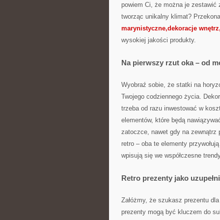
powiem Ci, że można je zestawić 
tworząc unikalny klimat? Przekonaj
marynistyczne,dekoracje wnętrz,
wysokiej jakości produkty.
Na pierwszy rzut oka – od 
Wyobraź sobie, że statki na hory
Twojego codziennego życia. Dekor
trzeba od razu inwestować w kosz
elementów, które będą nawiązywać 
zatoczce, nawet gdy na zewnątrz p
retro – oba te elementy przywołują
wpisują się we współczesne trendy
Retro prezenty jako uzupełnie
Załóżmy, że szukasz prezentu dla 
prezenty mogą być kluczem do suk