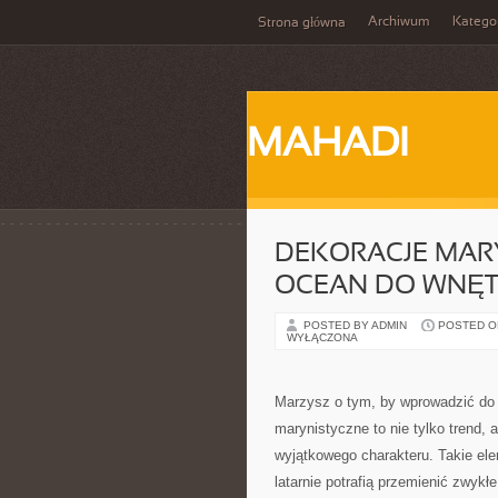
Archiwum
Katego
Strona główna
MAHADI
DEKORACJE MARY
OCEAN DO WNĘT
POSTED BY ADMIN
POSTED ON
WYŁĄCZONA
Marzysz o tym, by wprowadzić do 
marynistyczne to nie tylko trend, 
wyjątkowego charakteru. Takie ele
latarnie potrafią przemienić zwykł