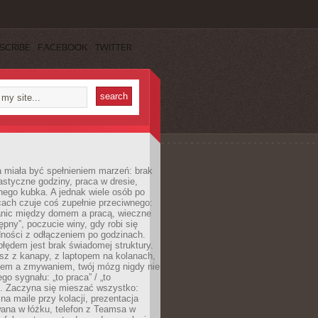
SCRIBE
FACEBOOK
TWITTER
 miała być spełnieniem marzeń: brak
astyczne godziny, praca w dresie,
nego kubka. A jednak wiele osób po
cach czuje coś zupełnie przeciwnego:
anic między domem a pracą, wieczne
ępny”, poczucie winy, gdy robi się
dności z odłączeniem po godzinach.
łędem jest brak świadomej struktury.
esz z kanapy, z laptopem na kolanach,
iem a zmywaniem, twój mózg nigdy nie
go sygnału: „to praca” / „to
. Zaczyna się mieszać wszystko:
na maile przy kolacji, prezentacja
ana w łóżku, telefon z Teamsa w