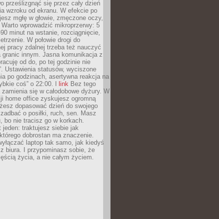
 prześlizgnąć się przez cały dzień
ia wzroku od ekranu. W efekcie po
ujesz mgłę w głowie, zmęczone oczy,
. Warto wprowadzić mikroprzerwy: 5
90 minut na wstanie, rozciągnięcie,
etrzenie. W połowie drogi do
j pracy zdalnej trzeba też nauczyć
a granic innym. Jasna komunikacja z
racuję od do, po tej godzinie nie
. Ustawienia statusów, wyciszone
ia po godzinach, asertywna reakcja na
ybkie coś” o 22:00. l
link
Bez tego
a zamienia się w całodobowe dyżury. W
ji home office zyskujesz ogromną
żesz dopasować dzień do swojego
j zadbać o posiłki, ruch, sen. Masz
, bo nie tracisz go w korkach.
 jeden: traktujesz siebie jak
 którego dobrostan ma znaczenie.
yłączać laptop tak samo, jak kiedyś
z biura. I przypominasz sobie, że
zęścią życia, a nie całym życiem.