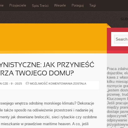
rie
Przyjaciele
Wesele
Potaguj
Tagi
Spis Treści
SUB
NISTYCZNE: JAK PRZYNIEŚĆ
Praca zdalna
RZA TWOJEGO DOMU?
dojazdów, el
kawa z włas
kilku miesią
DEKORACJE
 CZE - 9 - 2025
MOŻLIWOŚĆ KOMENTOWANIA
ZOSTAŁA
rozmycie gr
MARYNISTYCZNE:
JAK
„jestem dost
PRZYNIEŚĆ
przerwę, tru
OCEAN
Kluczowym b
DO
WNĘTRZA
Jeśli pracuj
swojego wnętrza odrobinę morskiego klimatu? Dekoracje
TWOJEGO
między pran
DOMU?
ale także sposób na odświeżenie przestrzeni i nadanie jej
dostaje jasne
odpoczynek”
menty jak drewniane breloczki, sieci rybackie czy ozdobne
odpisywanie 
e mieszkanie w prawdziwe maritime heaven. A co, jeśli
przygotowyw