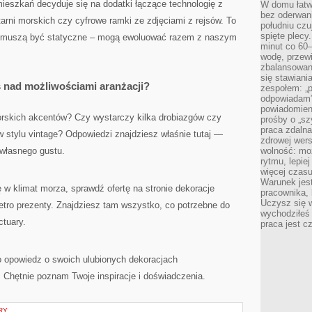
 mieszkań decyduje się na dodatki łączące technologię z
W domu łatwo
bez oderwan
tarni morskich czy cyfrowe ramki ze zdjęciami z rejsów. To
południu cz
spięte plecy
ie muszą być statyczne – mogą ewoluować razem z naszym
minut co 60–
wodę, przewi
zbalansowane
się stawiani
ś nad możliwościami aranżacji?
zespołem: „p
odpowiadam”
powiadomien
orskich akcentów? Czy wystarczy kilka drobiazgów czy
prośby o „sz
praca zdaln
w stylu vintage? Odpowiedzi znajdziesz właśnie tutaj —
zdrowej wers
własnego gustu.
wolność: mo
rytmu, lepie
więcej czasu
Warunek jest
ę w klimat morza, sprawdź ofertę na stronie dekoracje
pracownika,
Uczysz się w
etro prezenty. Znajdziesz tam wszystko, co potrzebne do
wychodziłeś 
ctuary.
praca jest c
o opowiedz o swoich ulubionych dekoracjach
Chętnie poznam Twoje inspiracje i doświadczenia.
RY