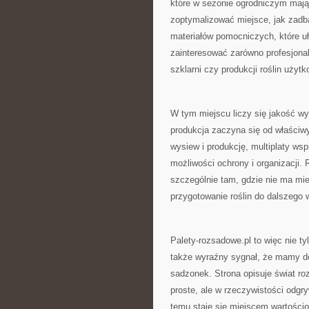
które w sezonie ogrodniczym mają
zoptymalizować miejsce, jak zadba
materiałów pomocniczych, które u
zainteresować zarówno profesjonali
szklarni czy produkcji roślin użyt
W tym miejscu liczy się jakość w
produkcja zaczyna się od właści
wysiew i produkcję, multiplaty wsp
możliwości ochrony i organizacji. 
szczególnie tam, gdzie nie ma mie
przygotowanie roślin do dalszego 
Palety-rozsadowe.pl to więc nie 
także wyraźny sygnał, że mamy do 
sadzonek. Strona opisuje świat r
proste, ale w rzeczywistości odgr
temu staje się miejscem wartościo