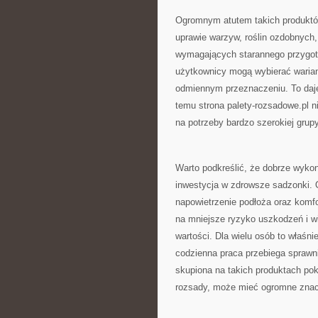
Ogromnym atutem takich produktó
uprawie warzyw, roślin ozdobnych,
wymagających starannego przygoto
użytkownicy mogą wybierać wariant
odmiennym przeznaczeniu. To daje
temu strona palety-rozsadowe.pl n
na potrzeby bardzo szerokiej grup
Warto podkreślić, że dobrze wykon
inwestycja w zdrowsze sadzonki.
napowietrzenie podłoża oraz komfo
na mniejsze ryzyko uszkodzeń i w
wartości. Dla wielu osób to właśn
codzienna praca przebiega sprawnie
skupiona na takich produktach pok
rozsady, może mieć ogromne znac