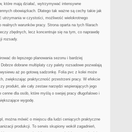
, które mają działać, wytrzymywać intensywne
iennych obowiązkach. Dlatego tak ważne są cechy takie jak
ć utrzymania w czystości, możliwość wielokrotnego
realnych warunków pracy. Strona oparta na tych filarach
rzeczy zbędnych, lecz koncentruje się na tym, co naprawdę
ji rozsady.
irować do lepszego planowania sezonu i bardziej
obrze dobrane multiplaty czy palety rozsadowe pozwalają
 wysiewu aż po gotową sadzonkę. Folia pvc z kolei może
h, zwiększając praktyczność przestrzeni pracy. W efekcie
zy produkt, ale cały zestaw narzędzi wspierających jego
e cenne dla osób, które myślą o swojej pracy długofalowo i
większające wygodę.
pl, można mówić o miejscu dla ludzi ceniących praktyczne
anizacji produkcji. To serwis skupiony wokół zagadnień,