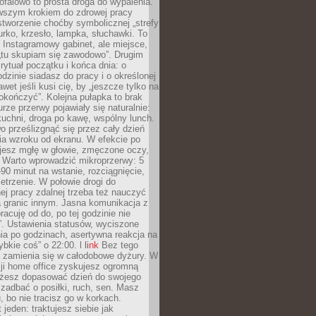
ofalowo to prosta droga do wypalenia.
rwszym krokiem do zdrowej pracy
 stworzenie choćby symbolicznej „strefy
iurko, krzesło, lampka, słuchawki. To
 Instagramowy gabinet, ale miejsce,
„tu skupiam się zawodowo”. Drugim
 rytuał początku i końca dnia: o
odzinie siadasz do pracy i o określonej
wet jeśli kusi cię, by „jeszcze tylko na
okończyć”. Kolejna pułapka to brak
urze przerwy pojawiały się naturalnie:
uchni, droga po kawę, wspólny lunch.
 prześlizgnąć się przez cały dzień
ia wzroku od ekranu. W efekcie po
ujesz mgłę w głowie, zmęczone oczy,
. Warto wprowadzić mikroprzerwy: 5
90 minut na wstanie, rozciągnięcie,
etrzenie. W połowie drogi do
j pracy zdalnej trzeba też nauczyć
a granic innym. Jasna komunikacja z
racuję od do, po tej godzinie nie
. Ustawienia statusów, wyciszone
ia po godzinach, asertywna reakcja na
ybkie coś” o 22:00. l
link
Bez tego
a zamienia się w całodobowe dyżury. W
ji home office zyskujesz ogromną
żesz dopasować dzień do swojego
j zadbać o posiłki, ruch, sen. Masz
, bo nie tracisz go w korkach.
 jeden: traktujesz siebie jak