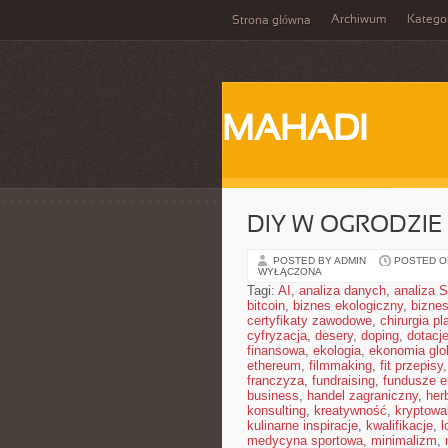
Archiwum
Katego
Strona główna
MAHADI
DIY W OGRODZIE
POSTED BY ADMIN
POSTED ON
WYŁĄCZONA
Tagi:
AI
,
analiza danych
,
analiza
bitcoin
,
biznes ekologiczny
,
bizne
certyfikaty zawodowe
,
chirurgia p
cyfryzacja
,
desery
,
doping
,
dotacj
finansowa
,
ekologia
,
ekonomia glo
ethereum
,
filmmaking
,
fit przepisy
franczyza
,
fundraising
,
fundusze e
business
,
handel zagraniczny
,
her
konsulting
,
kreatywność
,
kryptowa
kulinarne inspiracje
,
kwalifikacje
,
l
medycyna sportowa
,
minimalizm
,