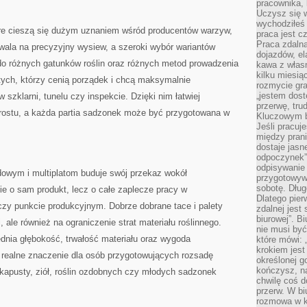
pracownika,
Uczysz się w
wychodziłeś 
tóre cieszą się dużym uznaniem wśród producentów warzyw,
praca jest c
Praca zdalna
ozwala na precyzyjny wysiew, a szeroki wybór wariantów
dojazdów, el
o różnych gatunków roślin oraz różnych metod prowadzenia
kawa z włas
kilku miesią
a tych, którzy cenią porządek i chcą maksymalnie
rozmycie gr
„jestem dost
szklarni, tunelu czy inspekcie. Dzięki nim łatwiej
przerwę, tru
rostu, a każda partia sadzonek może być przygotowana w
Kluczowym b
Jeśli pracuj
między pran
dostaje jasne
odpoczynek”
odpisywanie 
owym i multiplatom buduje swój przekaz wokół
przygotowyw
sobotę. Dług
ie o sam produkt, lecz o całe zaplecze pracy w
Dlatego pie
czy punkcie produkcyjnym. Dobrze dobrane tace i palety
zdalnej jest
biurowej”. B
 ale również na ograniczenie strat materiału roślinnego.
nie musi być
dnia głębokość, trwałość materiału oraz wygoda
które mówi: 
krokiem jest
ą realne znaczenie dla osób przygotowujących rozsadę
określonej g
kończysz, na
, kapusty, ziół, roślin ozdobnych czy młodych sadzonek
chwilę coś d
przerw. W bi
rozmowa w k