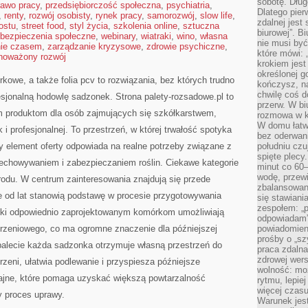
sobotę. Dług
rawo pracy
,
przedsiębiorczość społeczna
,
psychiatria
,
Dlatego pie
,
renty
,
rozwój osobisty
,
rynek pracy
,
samorozwój
,
slow life
,
zdalnej jest
ostu
,
street food
,
styl życia
,
szkolenia online
,
sztuczna
biurowej”. B
bezpieczenia społeczne
,
webinary
,
wiatraki
,
wino
,
własna
nie musi być
nie czasem
,
zarządzanie kryzysowe
,
zdrowie psychiczne
,
które mówi: 
noważony rozwój
krokiem jest
określonej g
kowe, a także folia pcv to rozwiązania, bez których trudno
kończysz, na
chwilę coś d
sjonalną hodowlę sadzonek. Strona palety-rozsadowe.pl to
przerw. W bi
m produktom dla osób zajmujących się szkółkarstwem,
rozmowa w k
W domu łatwo
 i profesjonalnej. To przestrzeń, w której trwałość spotyka
bez oderwan
y element oferty odpowiada na realne potrzeby związane z
południu cz
spięte plecy
echowywaniem i zabezpieczaniem roślin. Ciekawe kategorie
minut co 60–
wodę, przewi
odu. W centrum zainteresowania znajdują się przede
zbalansowane
e od lat stanowią podstawę w procesie przygotowywania
się stawiani
zespołem: „p
ęki odpowiednio zaprojektowanym komórkom umożliwiają
odpowiadam”
rzeniowego, co ma ogromne znaczenie dla późniejszej
powiadomien
prośby o „sz
 palecie każda sadzonka otrzymuje własną przestrzeń do
praca zdaln
zdrowej wers
rzeni, ułatwia podlewanie i przyspiesza późniejsze
wolność: mo
ajne, które pomaga uzyskać większą powtarzalność
rytmu, lepie
więcej czasu
ły proces uprawy.
Warunek jest