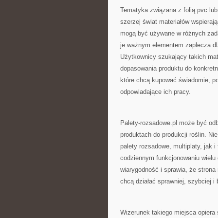
Tematyka związana z folią pvc lub 
szerzej świat materiałów wspierają
mogą być używane w różnych zada
je ważnym elementem zaplecza dla 
Użytkownicy szukający takich mate
dopasowania produktu do konkretnej
które chcą kupować świadomie, po
odpowiadające ich pracy.
Palety-rozsadowe.pl może być odb
produktach do produkcji roślin. 
palety rozsadowe, multiplaty, jak 
codziennym funkcjonowaniu wielu g
wiarygodność i sprawia, że stron
chcą działać sprawniej, szybciej i 
Wizerunek takiego miejsca opiera si