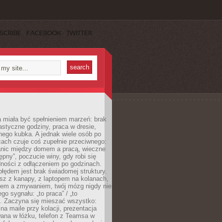
SCRIBE
FACEBOOK
TWITTER
 miała być spełnieniem marzeń: brak
astyczne godziny, praca w dresie,
nego kubka. A jednak wiele osób po
cach czuje coś zupełnie przeciwnego:
anic między domem a pracą, wieczne
ępny”, poczucie winy, gdy robi się
dności z odłączeniem po godzinach.
łędem jest brak świadomej struktury.
esz z kanapy, z laptopem na kolanach,
iem a zmywaniem, twój mózg nigdy nie
go sygnału: „to praca” / „to
. Zaczyna się mieszać wszystko:
na maile przy kolacji, prezentacja
ana w łóżku, telefon z Teamsa w