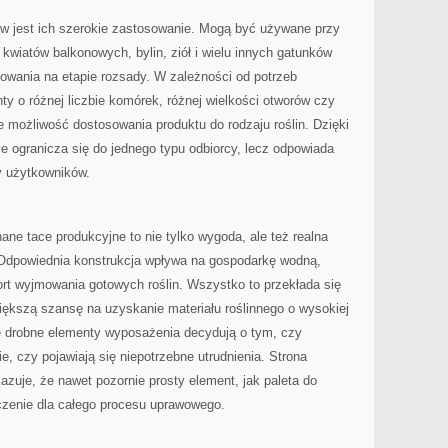
w jest ich szerokie zastosowanie. Mogą być używane przy
 kwiatów balkonowych, bylin, ziół i wielu innych gatunków
wania na etapie rozsady. W zależności od potrzeb
y o różnej liczbie komórek, różnej wielkości otworów czy
 możliwość dostosowania produktu do rodzaju roślin. Dzięki
ie ogranicza się do jednego typu odbiorcy, lecz odpowiada
y użytkowników.
ane tace produkcyjne to nie tylko wygoda, ale też realna
 Odpowiednia konstrukcja wpływa na gospodarkę wodną,
rt wyjmowania gotowych roślin. Wszystko to przekłada się
iększą szansę na uzyskanie materiału roślinnego o wysokiej
ie drobne elementy wyposażenia decydują o tym, czy
, czy pojawiają się niepotrzebne utrudnienia. Strona
azuje, że nawet pozornie prosty element, jak paleta do
zenie dla całego procesu uprawowego.