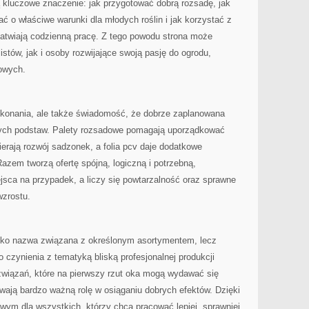
 kluczowe znaczenie: jak przygotować dobrą rozsadę, jak
ć o właściwe warunki dla młodych roślin i jak korzystać z
łatwiają codzienną pracę. Z tego powodu strona może
stów, jak i osoby rozwijające swoją pasję do ogrodu,
kowych.
ykonania, ale także świadomość, że dobrze zaplanowana
wych podstaw. Palety rozsadowe pomagają uporządkować
ierają rozwój sadzonek, a folia pcv daje dodatkowe
Razem tworzą ofertę spójną, logiczną i potrzebną,
jsca na przypadek, a liczy się powtarzalność oraz sprawne
wzrostu.
tylko nazwa związana z określonym asortymentem, lecz
czynienia z tematyką bliską profesjonalnej produkcji
ozwiązań, które na pierwszy rzut oka mogą wydawać się
ywają bardzo ważną rolę w osiąganiu dobrych efektów. Dzięki
wym dla wszystkich, którzy chcą pracować lepiej, sprawniej