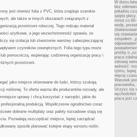
W domu łatwo
bez oderwan
rony jest również folia z PVC, która znajduje szerokie
południu cz
spięte plecy
wych, ale także w innych obszarach związanych z
minut co 60–
wodę, przewi
anizacją przestrzeni roboczej. Tego rodzaju materiał
zbalansowane
iwości użytkowe, a jego wszechstronność sprawia, że
się stawiani
zespołem: „p
liczy się izolacja lub stworzenie warstwy zabezpieczającej
odpowiadam”
 wpływem czynników zewnętrznych. Folia tego typu może
powiadomien
prośby o „sz
 lub pomocniczą, wspierając codzienną organizację pracy i
praca zdaln
zdrowej wers
różnych przestrzeni.
wolność: mo
rytmu, lepie
więcej czasu
Warunek jest
gać jako miejsce skierowane do ludzi, którzy szukają
pracownika,
Uczysz się w
ji roślinnej. To oferta ważna dla producentów rozsady, ale
wychodziłeś 
 mniejsze uprawy i chcą korzystać z narzędzi, jakie do
praca jest c
 profesjonalną produkcją. Współczesne ogrodnictwo coraz
ściwie dobrane multiplaty oraz palety rozsadowe stają się
cia. Pozwalają oszczędzać miejsce, lepiej zarządzać
ządkowany sposób planować kolejne etapy wzrostu roślin.