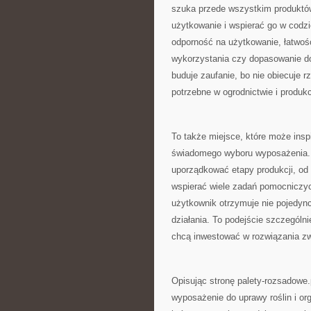
szuka przede wszystkim produktów
użytkowanie i wspierać go w codz
odporność na użytkowanie, łatwoś
wykorzystania czy dopasowanie do 
buduje zaufanie, bo nie obiecuje 
potrzebne w ogrodnictwie i produkc
To także miejsce, które może insp
świadomego wyboru wyposażenia. D
uporządkować etapy produkcji, od
wspierać wiele zadań pomocniczyc
użytkownik otrzymuje nie pojedync
działania. To podejście szczególni
chcą inwestować w rozwiązania z
Opisując stronę palety-rozsadowe.
wyposażenie do uprawy roślin i org