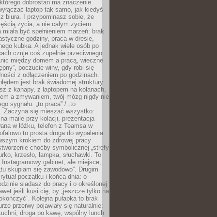
 którego dobrostan ma znaczenie.
yłączać laptop tak samo, jak kiedyś
z biura. I przypominasz sobie, że
zęścią życia, a nie całym życiem.
 miała być spełnieniem marzeń: brak
astyczne godziny, praca w dresie,
nego kubka. A jednak wiele osób po
cach czuje coś zupełnie przeciwnego:
anic między domem a pracą, wieczne
ępny”, poczucie winy, gdy robi się
dności z odłączeniem po godzinach.
łędem jest brak świadomej struktury.
esz z kanapy, z laptopem na kolanach,
iem a zmywaniem, twój mózg nigdy nie
go sygnału: „to praca” / „to
. Zaczyna się mieszać wszystko:
na maile przy kolacji, prezentacja
ana w łóżku, telefon z Teamsa w
ofalowo to prosta droga do wypalenia.
rwszym krokiem do zdrowej pracy
 stworzenie choćby symbolicznej „strefy
iurko, krzesło, lampka, słuchawki. To
 Instagramowy gabinet, ale miejsce,
„tu skupiam się zawodowo”. Drugim
 rytuał początku i końca dnia: o
odzinie siadasz do pracy i o określonej
wet jeśli kusi cię, by „jeszcze tylko na
okończyć”. Kolejna pułapka to brak
urze przerwy pojawiały się naturalnie:
uchni, droga po kawę, wspólny lunch.