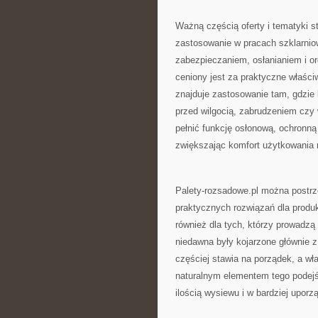
Ważną częścią oferty i tematyki st
zastosowanie w pracach szklarnio
zabezpieczaniem, osłanianiem i org
ceniony jest za praktyczne właśc
znajduje zastosowanie tam, gdzie 
przed wilgocią, zabrudzeniem czy
pełnić funkcję osłonową, ochronną
zwiększając komfort użytkowania 
Palety-rozsadowe.pl można postrze
praktycznych rozwiązań dla produkc
również dla tych, którzy prowadzą
niedawna były kojarzone głównie z
częściej stawia na porządek, a wła
naturalnym elementem tego podejś
ilością wysiewu i w bardziej upor