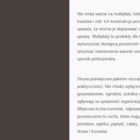
Nie mniej ważne są multiplaty, k
kwiatów i ziół. Ich konstrukcja p
sprawia, że można je dopasować d
uprawy. Multiplaty to produkty dl
wykorzystać dostępną przestrzeń w 
utrzymać równomierne warunki wz
sposób profesjonalny.
Strona poświęcona paletom rozsad
praktyczności. Nie chodzi wyłączn
gospodarstwie, ogrodzie, szkółce 
wpływają na sprawność organizacji,
Właściwa liczba komórek, odpowie
przenoszenia to cechy, które maj
pomidora, ogórka, papryki, sałaty
drzew i krzewów.