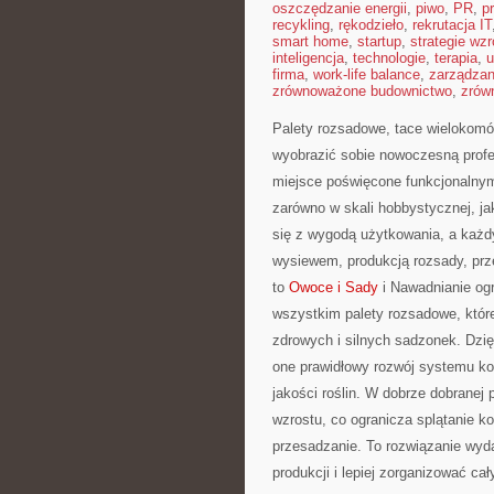
oszczędzanie energii
,
piwo
,
PR
,
p
recykling
,
rękodzieło
,
rekrutacja IT
smart home
,
startup
,
strategie wzr
inteligencja
,
technologie
,
terapia
,
u
firma
,
work-life balance
,
zarządza
zrównoważone budownictwo
,
zrów
Palety rozsadowe, tace wielokomór
wyobrazić sobie nowoczesną profe
miejsce poświęcone funkcjonalny
zarówno w skali hobbystycznej, jak
się z wygodą użytkowania, a każd
wysiewem, produkcją rozsady, prz
to
Owoce i Sady
i Nawadnianie ogr
wszystkim palety rozsadowe, któr
zdrowych i silnych sadzonek. Dzi
one prawidłowy rozwój systemu ko
jakości roślin. W dobrze dobranej
wzrostu, co ogranicza splątanie ko
przesadzanie. To rozwiązanie wyd
produkcji i lepiej zorganizować ca