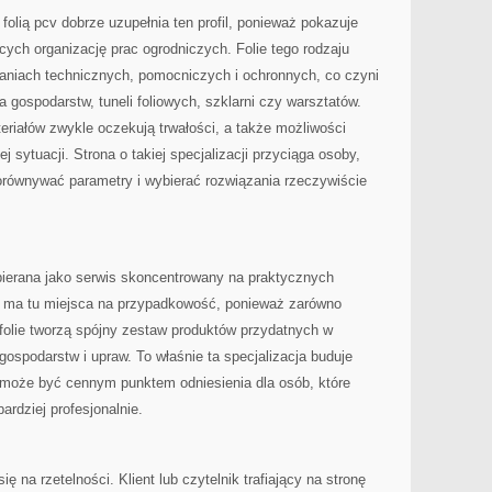
folią pcv dobrze uzupełnia ten profil, ponieważ pokazuje
cych organizację prac ogrodniczych. Folie tego rodzaju
niach technicznych, pomocniczych i ochronnych, co czyni
gospodarstw, tuneli foliowych, szklarni czy warsztatów.
riałów zwykle oczekują trwałości, a także możliwości
 sytuacji. Strona o takiej specjalizacji przyciąga osoby,
równywać parametry i wybierać rozwiązania rzeczywiście
ierana jako serwis skoncentrowany na praktycznych
Nie ma tu miejsca na przypadkowość, ponieważ zarówno
i folie tworzą spójny zestaw produktów przydatnych w
ospodarstw i upraw. To właśnie ta specjalizacja buduje
a może być cennym punktem odniesienia dla osób, które
bardziej profesjonalnie.
ę na rzetelności. Klient lub czytelnik trafiający na stronę