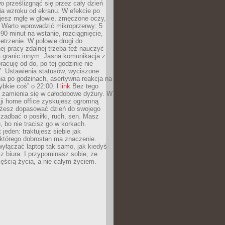
 prześlizgnąć się przez cały dzień
ia wzroku od ekranu. W efekcie po
ujesz mgłę w głowie, zmęczone oczy,
. Warto wprowadzić mikroprzerwy: 5
90 minut na wstanie, rozciągnięcie,
etrzenie. W połowie drogi do
j pracy zdalnej trzeba też nauczyć
a granic innym. Jasna komunikacja z
racuję od do, po tej godzinie nie
. Ustawienia statusów, wyciszone
ia po godzinach, asertywna reakcja na
ybkie coś” o 22:00. l
link
Bez tego
a zamienia się w całodobowe dyżury. W
ji home office zyskujesz ogromną
żesz dopasować dzień do swojego
j zadbać o posiłki, ruch, sen. Masz
, bo nie tracisz go w korkach.
 jeden: traktujesz siebie jak
 którego dobrostan ma znaczenie.
yłączać laptop tak samo, jak kiedyś
z biura. I przypominasz sobie, że
zęścią życia, a nie całym życiem.