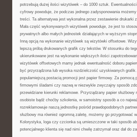
potrzebują dużej ilości wizytówek – do 1000 sztuk. Ewentualności
cyfrowy powoduje, że podczas jednego zadysponowania możemy 
treści. Ta alternatywa jest wykonalna przez zestawienie drukarki
Mała część wykonywanych wizytówek powoduje, że jest to stosow
prywatnych albo małych jednostek działających w wyższym stopniu
Inną opcją na wykonanie wizytówek są wizytówki offsetowe. Wizy
lepszą próbą drukowanych grafik czy tekstów. W stosunku do teg
ukierunkowane jest na wykonanie większych ilości zapotrzebowan
wizytówek offsetowych mamy jednak ewentualność doboru papier
być przyrządzona lub wysoka rozdzielczość uzyskiwanych grafik
popularniejszą postacią promocji jest papier firmowy. Za pomocą 
firmowymi śladami czy nazwą w niezwykle zwyczajny sposób zdo
przewidziane kierunki reklamowe. Przyrządzany papier służbowy 
osobiste bądź choćby szkolenia, w samoistny sposób a co najwa
rozreklamowuje naszą jednostkę pośród prawdopodobnych partne
służbowy ma również ogromną zaletę, możemy go przygotować w
Kolorystyka, loga czy czcionka są umieszczone w taki sposób a
potencjalnego klienta się nad nimi chwilę zatrzymał oraz dał do z