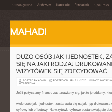
Archiwum
Kategorie
Przyjaciele
Strona główna
Spis Treści
MAHADI
DUŻO OSÓB JAK I JEDNOSTEK, 
SIĘ NA JAKI RODZAJ DRUKOWAN
WIZYTÓWEK SIĘ ZDECYDOWAĆ
POSTED BY ADMIN
POSTED ON LIP - 21 - 2025
MOŻLIWOŚĆ 
WYŁĄCZONA
Jeśli pożyczamy finanse zastanawiamy się, jakże je oddamy, kied
wiele osób jak i jednostek, zastanawia się na jaki typ drukowani
cyfrowy lub offsetowy. Na wizytówki cyfrowe postanawiają się dec