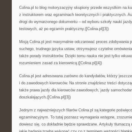
Colina.pl to blog motoryzacyjny skupiony przede wszystkim na k
z instruktorem oraz egzaminach teoretycznych i praktycznych. Au
drogi do wymarzonego dokumentu – od wyboru szkoły nauki jazdy
testowych, aż po egzamin praktyczny.([Colina.pl][3])
Misją Colina.pl jest maxymalnie odczarować proces zdobywania p
suchego, trudnego języka ustaw, otrzymujesz czytelne omówienia, 
także porady instruktorów. Dzięki temu nauka nie jest tylko wkuw
rozumieniem zasad za kierownicą.([Colina.pl][4])
Colina.pl jest adresowana zarówno do kandydatów, którzy jeszcze n
i do zawodowych kierowców. Na stronie znajdziesz treści dotycząc
także prawa jazdy dla kierowców zawodowych, jazdy samochodam
doszkalających.([Colina.pl][3])
Jednym z najważniejszych filarów Colina.pl są kategorie poświęc
egzaminacyjnym. To tutaj poznasz wymagania wstępne, zrozumie
dowiesz się, co dokładnie będzie sprawdzane. Artykuły tłumaczą m
jakie badania trzeba wykonać czy co z terminem ważności blankietu