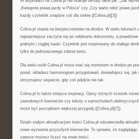
W artykułach na Colina.pl nie brakuje tematy takie jak: „Jak wymi
„Kategorie prawa jazdy w Polsce” czy „Czy warto robić prawo jaz
każdy czytelnik znajdzie coś dla siebie.([Colina.pl][3])
Colina.pl stawia na bezpieczeństwo na drodze. W wielu tekstach a
najważniejsze zaczyna się po odebraniu dokumentu, a prawdziwe 
praktyki i ciągłej nauki. Czytelnik jest inspirowany do stałego dosk
tylko do jednorazowego zdania testu.
Dla wielu osób Colina.pl może stać się mentorem w drodze po pra
porad, układasz harmonogram przygotowań, dowiadujesz się, jak ni
otrzymujesz wsparcie, gdy coś pójdzie nie tak.
Colina.pl to także miejsce inspiracji. Opisy różnych ścieżek rozw
zawodowych kierowców czy teksty o samochodach elektrycznych 
może być początkiem większej przygody.([Colina.pl][7])
Dzięki stałym aktualizacjom treści Colina.pl odzwierciedla aktual
nowe wyzwania przyszłych kierowców. To sprawia, że zaglądając n
zawsze możesz liczyć na nowe treści.