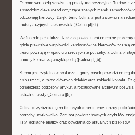
Osobną wartością serwisu są porady motoryzacyjne. Tu dowiesz 
sprawdzisz ciekawostki dotyczące znanych marek samochodów o
odczuwają kierowcy. Dzięki temu Colina.pl jest zarówno narzędzie
motoryzacyjnych ciekawostek.([Colina.pl][6])
Ważną rolę pełni także dział z odpowiedziami na realne problemy 
gdzie prawdziwe wątpliwości kandydatów na kierowców zostają o
treści powstają w oparciu o rzeczywiste potrzeby, a Colina.pl sta
a nie tylko martwą encyklopedią.([Colina.pl][6])
Strona jest czytelna w obsłudze – górny pasek prowadzi do regula
spisu treści, a także głównych działów oraz zakładki kontakt. Dzię
odnajdziesz potrzebny artykuł, a rozbudowane archiwum pozwala 
aktualne teksty.([Colina.pl][5])
Colina.pl wyróżnia się na tle innych stron o prawie jazdy podejś
potrzeby użytkownika. Zamiast powierzchownych artykułów, znajd
listy, dokładne analizy oraz odwołania do aktualnych przepisów.