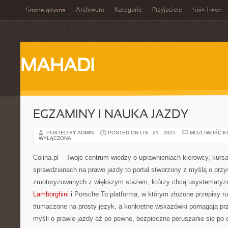
Archiwum
Kategorie
Przyjaciele
Strona główna
Spis Treści
MAHADI
EGZAMINY I NAUKA JAZDY
POSTED BY ADMIN
POSTED ON LIS - 21 - 2025
MOŻLIWOŚĆ 
WYŁĄCZONA
Colina.pl – Twoje centrum wiedzy o uprawnieniach kierowcy, kursa
sprawdzianach na prawo jazdy to portal stworzony z myślą o prz
zmotoryzowanych z większym stażem, którzy chcą usystematyz
Lamborghini
i Porsche To platforma, w którym złożone przepisy 
tłumaczone na prosty język, a konkretne wskazówki pomagają prz
myśli o prawie jazdy aż po pewne, bezpieczne poruszanie się po dr