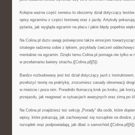
Kolejna ważna część serwisu to obszerny dział dotyczący testów
opisy egzaminu z części testowej oraz z jazdy. Artykuły pokazują
pytania, jak wygląda egzamin na placu i jakie błędy popełnia wię
Na Colina.pl dużo uwagi poświęcono także emocjom towarzysząc
strategie radzenia sobie z lękiem, przykłady ćwiczeń oddechowyc
mentalnie na egzamin. Dzięki temu Colina.pl pomaga nie tylko w 
w przełamaniu bariery strachu.([Colina.pl][5])
Bardzo rozbudowany jest też dział dotyczący jazd z instruktorem.
przełożyć teorię na praktykę, zrozumiesz zasady obserwacji drog
w mieście i poza nim. Poradniki tłumaczą krok po kroku, jak kor
przejazdu, jak reagować w sytuacjach awaryjnych oraz zimą po śli
Na Colina.pl znajdziesz też sekcję „Porady” dla osób, które dopi
wpisy, które pokazują, jak zachowywać się rozsądnie na drodze, p
rozsądek oraz podpowiadają, jak dbać o samochód.([Colina.pl][6])