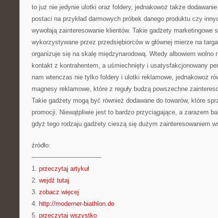
to już nie jedynie ulotki oraz foldery, jednakowoż także dodawan
postaci na przykład darmowych próbek danego produktu czy inny
wywołają zainteresowanie klientów. Takie gadżety marketingowe są
wykorzystywane przez przedsiębiorców w głównej mierze na targac
organizuje się na skalę międzynarodową. Wtedy albowiem wolno 
kontakt z kontrahentem, a uśmiechnięty i usatysfakcjonowany pe
nam wtenczas nie tylko foldery i ulotki reklamowe, jednakowoż ró
magnesy reklamowe, które z reguły budzą powszechne zainteres
Takie gadżety mogą być również dodawane do towarów, które spr
promocji. Niewątpliwie jest to bardzo przyciągające, a zarazem ba
gdyż tego rodzaju gadżety cieszą się dużym zainteresowaniem wś
źródło:
———————————
1.
przeczytaj artykuł
2.
wejdź tutaj
3.
zobacz więcej
4.
http://moderner-biathlon.de
5.
przeczytaj wszystko