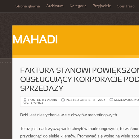
Archiwum
Kategorie
Przyjaciele
Strona główna
Spis Treści
MAHADI
FAKTURA STANOWI POWIĘKSZO
OBSŁUGUJĄCY KORPORACJE PO
SPRZEDAŻY
POSTED BY ADMIN
POSTED ON SIE - 8 - 2025
MOŻLIWOŚĆ K
WYŁĄCZONA
Dziś jest niesłychanie wiele chwytów marketingowych
Teraz jest nadzwyczaj wiele chwytów marketingowych, to właśni
przyciągnąć do siebie klientów. Promować się wolno na wiele sp