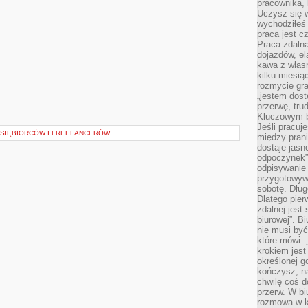
pracownika,
Uczysz się w
wychodziłeś 
praca jest c
Praca zdalna
dojazdów, el
kawa z włas
kilku miesią
rozmycie gr
„jestem dost
przerwę, tru
Kluczowym b
Jeśli pracuj
DSIĘBIORCÓW I FREELANCERÓW
między pran
dostaje jasne
odpoczynek”
odpisywanie 
przygotowyw
sobotę. Dług
Dlatego pie
zdalnej jest
biurowej”. B
nie musi być
które mówi: 
krokiem jest
określonej g
kończysz, na
chwilę coś d
przerw. W bi
rozmowa w k