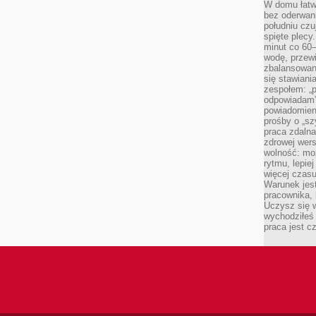
W domu łatwo
bez oderwan
południu cz
spięte plecy
minut co 60–
wodę, przewi
zbalansowane
się stawiani
zespołem: „p
odpowiadam”
powiadomien
prośby o „sz
praca zdaln
zdrowej wers
wolność: mo
rytmu, lepie
więcej czasu
Warunek jest
pracownika,
Uczysz się w
wychodziłeś 
praca jest c