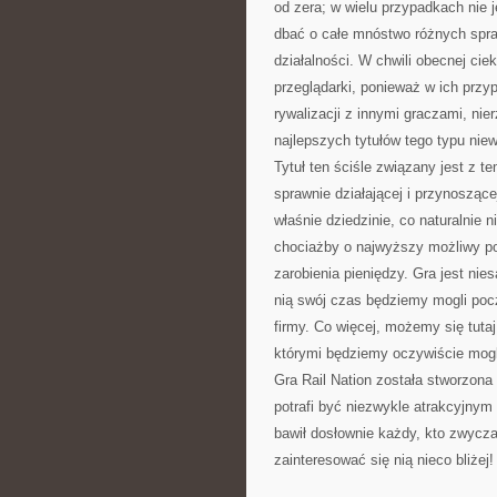
od zera; w wielu przypadkach nie j
dbać o całe mnóstwo różnych spraw
działalności. W chwili obecnej ci
przeglądarki, ponieważ w ich prz
rywalizacji z innymi graczami, ni
najlepszych tytułów tego typu niew
Tytuł ten ściśle związany jest z t
sprawnie działającej i przynoszące
właśnie dziedzinie, co naturalnie n
chociażby o najwyższy możliwy p
zarobienia pieniędzy. Gra jest n
nią swój czas będziemy mogli poc
firmy. Co więcej, możemy się tuta
którymi będziemy oczywiście mogli
Gra Rail Nation została stworzona
potrafi być niezwykle atrakcyjny
bawił dosłownie każdy, kto zwyczaj
zainteresować się nią nieco bliżej!