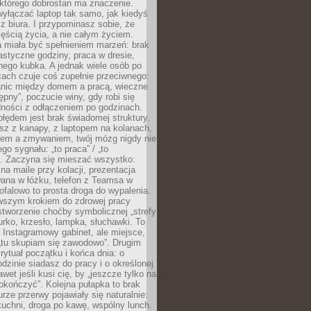
 którego dobrostan ma znaczenie.
yłączać laptop tak samo, jak kiedyś
z biura. I przypominasz sobie, że
zęścią życia, a nie całym życiem.
 miała być spełnieniem marzeń: brak
astyczne godziny, praca w dresie,
nego kubka. A jednak wiele osób po
cach czuje coś zupełnie przeciwnego:
anic między domem a pracą, wieczne
ępny”, poczucie winy, gdy robi się
dności z odłączeniem po godzinach.
łędem jest brak świadomej struktury.
esz z kanapy, z laptopem na kolanach,
iem a zmywaniem, twój mózg nigdy nie
go sygnału: „to praca” / „to
. Zaczyna się mieszać wszystko:
na maile przy kolacji, prezentacja
ana w łóżku, telefon z Teamsa w
ofalowo to prosta droga do wypalenia.
rwszym krokiem do zdrowej pracy
 stworzenie choćby symbolicznej „strefy
iurko, krzesło, lampka, słuchawki. To
 Instagramowy gabinet, ale miejsce,
„tu skupiam się zawodowo”. Drugim
 rytuał początku i końca dnia: o
odzinie siadasz do pracy i o określonej
wet jeśli kusi cię, by „jeszcze tylko na
okończyć”. Kolejna pułapka to brak
urze przerwy pojawiały się naturalnie:
uchni, droga po kawę, wspólny lunch.