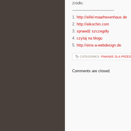
źródło:
———————————
1.
http://eifel-maarhexenhaus.de
2.
http://eikochin.com
3.
sprawdź szczegóły
4.
czytaj na blogu
5.
http://eins-a-webdesign.de
CATEGORIES:
FINANSE DLA PRZE
Comments are closed.