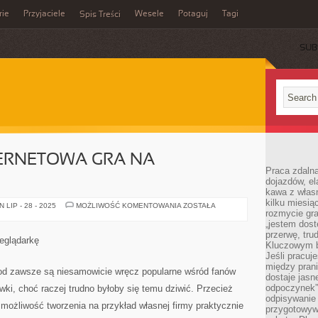
rie
Przyjaciele
Wesele
Potaguj
Tagi
Spis Treści
SUB
TERNETOWA GRA NA
Praca zdalna
dojazdów, el
kawa z włas
kilku miesią
HERO
LIP - 28 - 2025
MOŻLIWOŚĆ KOMENTOWANIA
ZOSTAŁA
rozmycie gr
ZERO
–
„jestem dost
INTERNETOWA
przerwę, tru
GRA
zeglądarkę
NA
Kluczowym b
PRZEGLĄDARKĘ
Jeśli pracuj
między pran
 od zawsze są niesamowicie wręcz popularne wśród fanów
dostaje jasne
odpoczynek”
wki, choć raczej trudno byłoby się temu dziwić. Przecież
odpisywanie 
 możliwość tworzenia na przykład własnej firmy praktycznie
przygotowyw