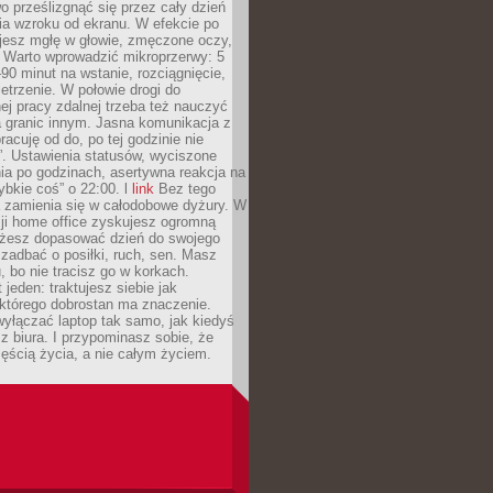
 prześlizgnąć się przez cały dzień
ia wzroku od ekranu. W efekcie po
ujesz mgłę w głowie, zmęczone oczy,
. Warto wprowadzić mikroprzerwy: 5
90 minut na wstanie, rozciągnięcie,
etrzenie. W połowie drogi do
j pracy zdalnej trzeba też nauczyć
a granic innym. Jasna komunikacja z
racuję od do, po tej godzinie nie
. Ustawienia statusów, wyciszone
ia po godzinach, asertywna reakcja na
ybkie coś” o 22:00. l
link
Bez tego
a zamienia się w całodobowe dyżury. W
ji home office zyskujesz ogromną
żesz dopasować dzień do swojego
j zadbać o posiłki, ruch, sen. Masz
, bo nie tracisz go w korkach.
 jeden: traktujesz siebie jak
 którego dobrostan ma znaczenie.
yłączać laptop tak samo, jak kiedyś
z biura. I przypominasz sobie, że
zęścią życia, a nie całym życiem.