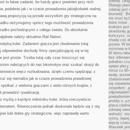
sobotę. Dług
est to łatwe zadanie, bo każdy gracz powinien przy nich
Dlatego pie
, podobnie jak i w czasie prowadzenia jakiejkolwiek realnej
zdalnej jest
biurowej”. B
ekawą propozycją są przede wszystkim gry strategiczne na
nie musi być
które mówi: 
ypadku otrzymujemy oprócz tego możliwość prowadzenia
krokiem jest
erzadko pochodzącymi z całego świata. Do absolutnie
określonej g
kończysz, na
ątpliwie należy aktualnie Rail Nation.
chwilę coś d
ematyką kolei. Zadaniem gracza jest zbudowanie tutaj
przerw. W bi
rozmowa w k
j odpowiednie dochody firmy specjalizującej się w tej
W domu łatwo
bez oderwan
ie jest proste. Trzeba tutaj cały czas troszczyć się
południu cz
oziom należących do nas lokomotyw oraz szukać okazji do
spięte plecy
minut co 60–
iesamowicie wręcz rozbudowana, dzięki czemu spędzając z
wodę, przewi
zuć się niemalże jak w czasie prowadzenia prawdziwej
zbalansowane
się stawiani
j spotkać z wieloma graczami z wielu różnych krajów, z
zespołem: „p
odpowiadam”
 prowadzić rywalizację.
powiadomien
 z myślą o każdym miłośniku kolei, która rzeczywiście
prośby o „sz
praca zdaln
m tematem. Równocześnie jednak doskonale będzie się z nią
zdrowej wers
nie lubi dobre gry strategiczne, więc naprawdę warto
wolność: mo
rytmu, lepie
więcej czasu
Warunek jest