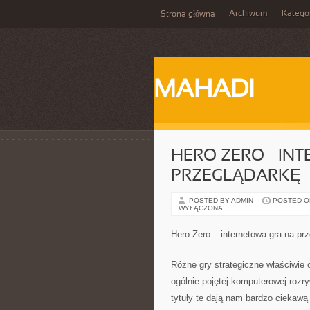
Archiwum
Katego
Strona główna
MAHADI
HERO ZERO – IN
PRZEGLĄDARKĘ
POSTED BY ADMIN
POSTED ON 
WYŁĄCZONA
Hero Zero – internetowa gra na pr
Różne gry strategiczne właściwie
ogólnie pojętej komputerowej rozry
tytuły te dają nam bardzo ciekawą