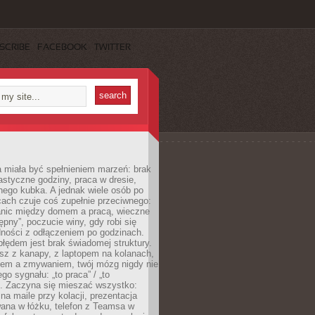
SCRIBE
FACEBOOK
TWITTER
 miała być spełnieniem marzeń: brak
astyczne godziny, praca w dresie,
nego kubka. A jednak wiele osób po
cach czuje coś zupełnie przeciwnego:
anic między domem a pracą, wieczne
ępny”, poczucie winy, gdy robi się
dności z odłączeniem po godzinach.
łędem jest brak świadomej struktury.
esz z kanapy, z laptopem na kolanach,
iem a zmywaniem, twój mózg nigdy nie
go sygnału: „to praca” / „to
. Zaczyna się mieszać wszystko:
na maile przy kolacji, prezentacja
ana w łóżku, telefon z Teamsa w