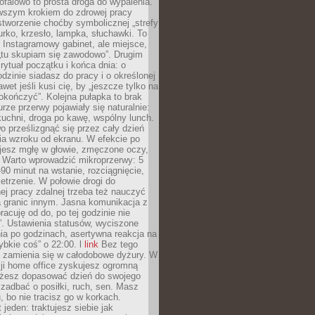
ofalowo to prosta droga do wypalenia.
rwszym krokiem do zdrowej pracy
 stworzenie choćby symbolicznej „strefy
iurko, krzesło, lampka, słuchawki. To
 Instagramowy gabinet, ale miejsce,
„tu skupiam się zawodowo”. Drugim
 rytuał początku i końca dnia: o
odzinie siadasz do pracy i o określonej
wet jeśli kusi cię, by „jeszcze tylko na
okończyć”. Kolejna pułapka to brak
urze przerwy pojawiały się naturalnie:
uchni, droga po kawę, wspólny lunch.
 prześlizgnąć się przez cały dzień
ia wzroku od ekranu. W efekcie po
ujesz mgłę w głowie, zmęczone oczy,
. Warto wprowadzić mikroprzerwy: 5
90 minut na wstanie, rozciągnięcie,
etrzenie. W połowie drogi do
j pracy zdalnej trzeba też nauczyć
a granic innym. Jasna komunikacja z
racuję od do, po tej godzinie nie
. Ustawienia statusów, wyciszone
ia po godzinach, asertywna reakcja na
ybkie coś” o 22:00. l
link
Bez tego
a zamienia się w całodobowe dyżury. W
ji home office zyskujesz ogromną
żesz dopasować dzień do swojego
j zadbać o posiłki, ruch, sen. Masz
, bo nie tracisz go w korkach.
 jeden: traktujesz siebie jak