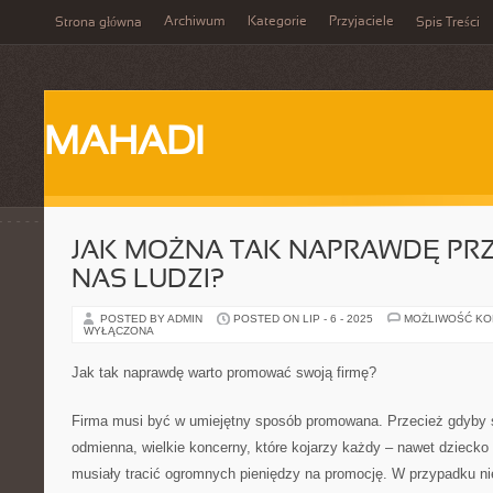
Archiwum
Kategorie
Przyjaciele
Strona główna
Spis Treści
MAHADI
JAK MOŻNA TAK NAPRAWDĘ PR
NAS LUDZI?
POSTED BY ADMIN
POSTED ON LIP - 6 - 2025
MOŻLIWOŚĆ K
WYŁĄCZONA
Jak tak naprawdę warto promować swoją firmę?
Firma musi być w umiejętny sposób promowana. Przecież gdyby s
odmienna, wielkie koncerny, które kojarzy każdy – nawet dziecko 
musiały tracić ogromnych pieniędzy na promocję. W przypadku nie