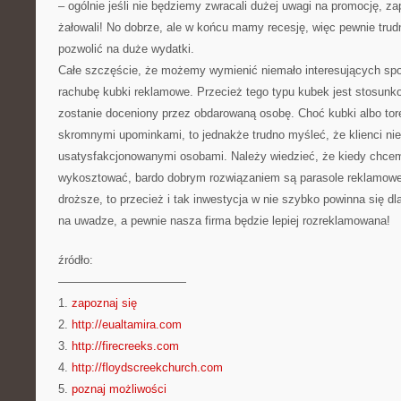
– ogólnie jeśli nie będziemy zwracali dużej uwagi na promocję, 
żałowali! No dobrze, ale w końcu mamy recesję, więc pewnie trud
pozwolić na duże wydatki.
Całe szczęście, że możemy wymienić niemało interesujących s
rachubę kubki reklamowe. Przecież tego typu kubek jest stosunk
zostanie doceniony przez obdarowaną osobę. Choć kubki albo tor
skromnymi upominkami, to jednakże trudno myśleć, że klienci ni
usatysfakcjonowanymi osobami. Należy wiedzieć, że kiedy chcemy
wykosztować, bardo dobrym rozwiązaniem są parasole reklamowe
droższe, to przecież i tak inwestycja w nie szybko powinna się dl
na uwadze, a pewnie nasza firma będzie lepiej rozreklamowana!
źródło:
———————————
1.
zapoznaj się
2.
http://eualtamira.com
3.
http://firecreeks.com
4.
http://floydscreekchurch.com
5.
poznaj możliwości