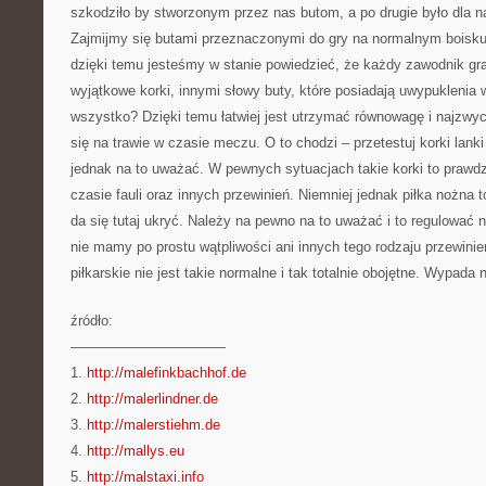
szkodziło by stworzonym przez nas butom, a po drugie było dla 
Zajmijmy się butami przeznaczonymi do gry na normalnym boisku 
dzięki temu jesteśmy w stanie powiedzieć, że każdy zawodnik gr
wyjątkowe korki, innymi słowy buty, które posiadają uwypuklenia
wszystko? Dzięki temu łatwiej jest utrzymać równowagę i najzwycz
się na trawie w czasie meczu. O to chodzi – przetestuj korki lanki
jednak na to uważać. W pewnych sytuacjach takie korki to prawd
czasie fauli oraz innych przewinień. Niemniej jednak piłka nożna t
da się tutaj ukryć. Należy na pewno na to uważać i to regulować
nie mamy po prostu wątpliwości ani innych tego rodzaju przewini
piłkarskie nie jest takie normalne i tak totalnie obojętne. Wypada
źródło:
———————————
1.
http://malefinkbachhof.de
2.
http://malerlindner.de
3.
http://malerstiehm.de
4.
http://mallys.eu
5.
http://malstaxi.info