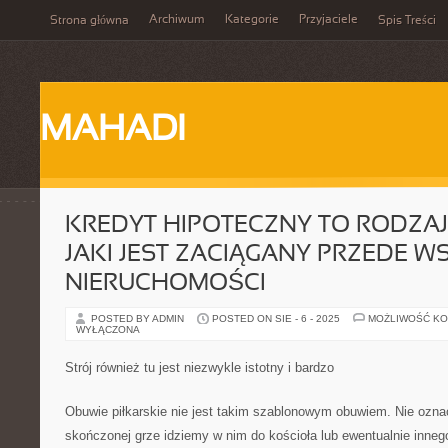
Archiwum
Kategorie
Przyjaciele
Strona główna
Spis Treści
MAHADI
KREDYT HIPOTECZNY TO RODZA
JAKI JEST ZACIĄGANY PRZEDE W
NIERUCHOMOŚCI
POSTED BY ADMIN
POSTED ON SIE - 6 - 2025
MOŻLIWOŚĆ K
WYŁĄCZONA
Strój również tu jest niezwykle istotny i bardzo
Obuwie piłkarskie nie jest takim szablonowym obuwiem. Nie ozna
skończonej grze idziemy w nim do kościoła lub ewentualnie inneg