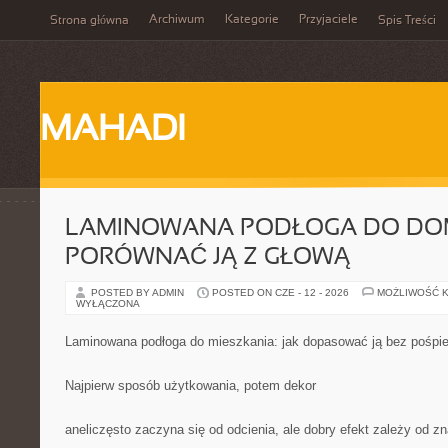
Archiwum
Kategorie
Przyjaciele
Strona główna
Spis Treści
MAHADI
LAMINOWANA PODŁOGA DO DOM
PORÓWNAĆ JĄ Z GŁOWĄ
POSTED BY ADMIN
POSTED ON CZE - 12 - 2026
MOŻLIWOŚĆ 
WYŁĄCZONA
Laminowana podłoga do mieszkania: jak dopasować ją bez pośpi
Najpierw sposób użytkowania, potem dekor
aneliczęsto zaczyna się od odcienia, ale dobry efekt zależy od zn