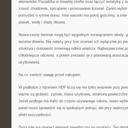
elementów. Posadzka w otwartej strefie musi łączyć estetykę z o
znosić chodzenie, sprzątanie i przesuwanie krzeseł. Zanim wybór
pomyśleć o rytmie domu. Inne warunki ma pokój gościnny, a inne 
piasek, wodę i ślady obuwia.
Nowoczesny laminat mogą być wygodnym rozwiązaniem wtedy, gdy
wzorów drewna. Nie należy przy tym oceniać ich wyłącznie po pi
struktura i matowość zmieniają odbiór wnętrza. Najbezpieczniej p
chłodniejsze odcienie, a potem zestawić je z planowaną aranżac
użytkowania.
Na co zwrócić uwagę przed zakupem
W podłodze z rdzeniem HDF liczą się nie tylko wrażenie przy pie
ważne są grubość, zamek, klasa użytkowa, struktura powierzchni
Jeżeli podłoga ma trafić do często używanego salonu, warto wybie
panel może sprawdzić się w spokojnym pokoju, ale przy większy
efekt oszczędności.
Dużą rolę ma również element niewidoczny po montażu. Ten deta