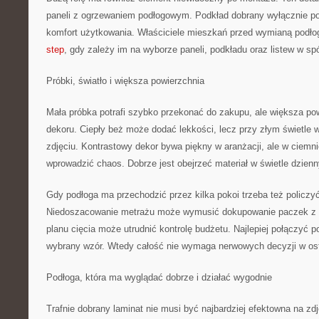
paneli z ogrzewaniem podłogowym. Podkład dobrany wyłącznie p
komfort użytkowania. Właściciele mieszkań przed wymianą podło
step
, gdy zależy im na wyborze paneli, podkładu oraz listew w sp
Próbki, światło i większa powierzchnia
Mała próbka potrafi szybko przekonać do zakupu, ale większa pow
dekoru. Ciepły beż może dodać lekkości, lecz przy złym świetle w
zdjęciu. Kontrastowy dekor bywa piękny w aranżacji, ale w ciem
wprowadzić chaos. Dobrze jest obejrzeć materiał w świetle dzien
Gdy podłoga ma przechodzić przez kilka pokoi trzeba też policzy
Niedoszacowanie metrażu może wymusić dokupowanie paczek z in
planu cięcia może utrudnić kontrolę budżetu. Najlepiej połączyć 
wybrany wzór. Wtedy całość nie wymaga nerwowych decyzji w osta
Podłoga, która ma wyglądać dobrze i działać wygodnie
Trafnie dobrany laminat nie musi być najbardziej efektowna na zd