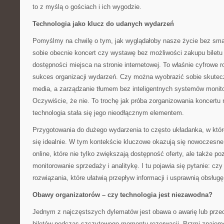
to z myślą o gościach i ich wygodzie.
Technologia jako klucz do udanych wydarzeń
Pomyślmy na chwilę o tym, jak wyglądałoby nasze życie bez sma
sobie obecnie koncert czy wystawę bez możliwości zakupu biletu
dostępności miejsca na stronie internetowej. To właśnie cyfrowe r
sukces organizacji wydarzeń. Czy można wyobrazić sobie skutec
media, a zarządzanie tłumem bez inteligentnych systemów monitor
Oczywiście, że nie. To trochę jak próba zorganizowania koncertu
technologia stała się jego nieodłącznym elementem.
Przygotowania do dużego wydarzenia to często układanka, w któr
się idealnie. W tym kontekście kluczowe okazują się nowoczesn
online, które nie tylko zwiększają dostępność oferty, ale także p
monitorowanie sprzedaży i analitykę. I tu pojawia się pytanie: cz
rozwiązania, które ułatwią przepływ informacji i usprawnią obsługę
Obawy organizatorów – czy technologia jest niezawodna?
Jednym z najczęstszych dylematów jest obawa o awarię lub prze
biletów podczas szczytowego momentu rezerwacji. Brzmi znajomo