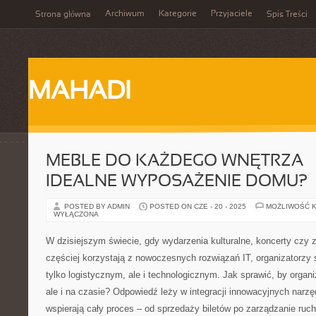
Archiwum
Kategorie
Przyjaciele
Strona główna
Spis Treści
MAHADI
MEBLE DO KAŻDEGO WNĘTRZA –
IDEALNE WYPOSAŻENIE DOMU?
POSTED BY ADMIN
POSTED ON CZE - 20 - 2025
MOŻLIWOŚĆ 
WYŁĄCZONA
W dzisiejszym świecie, gdy wydarzenia kulturalne, koncerty czy
częściej korzystają z nowoczesnych rozwiązań IT, organizatorzy
tylko logistycznym, ale i technologicznym. Jak sprawić, by organi
ale i na czasie? Odpowiedź leży w integracji innowacyjnych narzę
wspierają cały proces – od sprzedaży biletów po zarządzanie ru