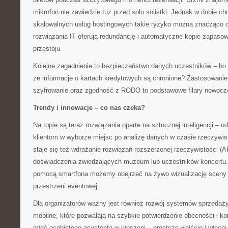
mikrofon nie zawiedzie tuż przed solo solistki. Jednak w dobie ch
skalowalnych usług hostingowych takie ryzyko można znacząco o
rozwiązania IT oferują redundancję i automatyczne kopie zapasow
przestoju.
Kolejne zagadnienie to bezpieczeństwo danych uczestników – bo 
że informacje o kartach kredytowych są chronione? Zastosowanie
szyfrowanie oraz zgodność z RODO to podstawowe filary nowoczes
Trendy i innowacje – co nas czeka?
Na topie są teraz rozwiązania oparte na sztucznej inteligencji –
klientom w wyborze miejsc po analizę danych w czasie rzeczywis
staje się też wdrażanie rozwiązań rozszerzonej rzeczywistości (
doświadczenia zwiedzających muzeum lub uczestników koncertu
pomocą smartfona możemy obejrzeć na żywo wizualizację sceny 
przestrzeni eventowej.
Dla organizatorów ważny jest również rozwój systemów sprzedaży 
mobilne, które pozwalają na szybkie potwierdzenie obecności i kon
mieć osobistego asystenta w kieszeni – prostsze wejście i więcej