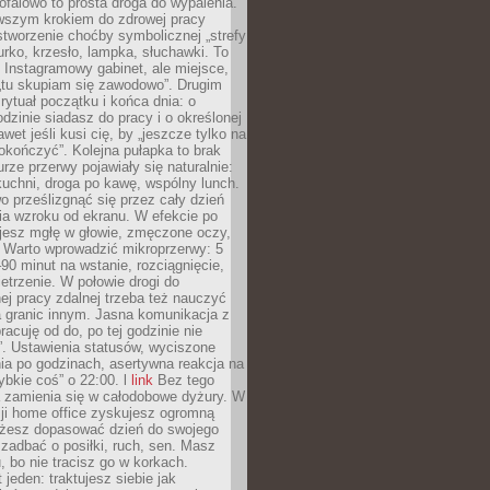
ofalowo to prosta droga do wypalenia.
rwszym krokiem do zdrowej pracy
 stworzenie choćby symbolicznej „strefy
iurko, krzesło, lampka, słuchawki. To
 Instagramowy gabinet, ale miejsce,
„tu skupiam się zawodowo”. Drugim
 rytuał początku i końca dnia: o
odzinie siadasz do pracy i o określonej
wet jeśli kusi cię, by „jeszcze tylko na
okończyć”. Kolejna pułapka to brak
urze przerwy pojawiały się naturalnie:
uchni, droga po kawę, wspólny lunch.
 prześlizgnąć się przez cały dzień
ia wzroku od ekranu. W efekcie po
ujesz mgłę w głowie, zmęczone oczy,
. Warto wprowadzić mikroprzerwy: 5
90 minut na wstanie, rozciągnięcie,
etrzenie. W połowie drogi do
j pracy zdalnej trzeba też nauczyć
a granic innym. Jasna komunikacja z
racuję od do, po tej godzinie nie
. Ustawienia statusów, wyciszone
ia po godzinach, asertywna reakcja na
ybkie coś” o 22:00. l
link
Bez tego
a zamienia się w całodobowe dyżury. W
ji home office zyskujesz ogromną
żesz dopasować dzień do swojego
j zadbać o posiłki, ruch, sen. Masz
, bo nie tracisz go w korkach.
 jeden: traktujesz siebie jak