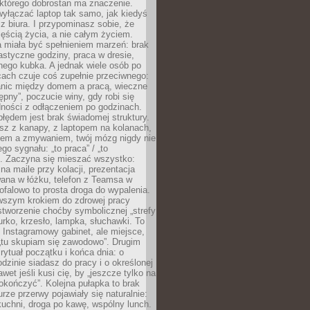
 którego dobrostan ma znaczenie.
yłączać laptop tak samo, jak kiedyś
z biura. I przypominasz sobie, że
zęścią życia, a nie całym życiem.
 miała być spełnieniem marzeń: brak
astyczne godziny, praca w dresie,
nego kubka. A jednak wiele osób po
cach czuje coś zupełnie przeciwnego:
anic między domem a pracą, wieczne
ępny”, poczucie winy, gdy robi się
dności z odłączeniem po godzinach.
łędem jest brak świadomej struktury.
esz z kanapy, z laptopem na kolanach,
iem a zmywaniem, twój mózg nigdy nie
go sygnału: „to praca” / „to
. Zaczyna się mieszać wszystko:
na maile przy kolacji, prezentacja
ana w łóżku, telefon z Teamsa w
ofalowo to prosta droga do wypalenia.
rwszym krokiem do zdrowej pracy
 stworzenie choćby symbolicznej „strefy
iurko, krzesło, lampka, słuchawki. To
 Instagramowy gabinet, ale miejsce,
„tu skupiam się zawodowo”. Drugim
 rytuał początku i końca dnia: o
odzinie siadasz do pracy i o określonej
wet jeśli kusi cię, by „jeszcze tylko na
okończyć”. Kolejna pułapka to brak
urze przerwy pojawiały się naturalnie:
uchni, droga po kawę, wspólny lunch.