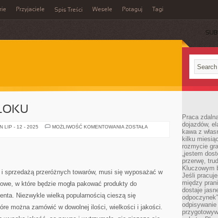
rie
Przyjaciele
Wesele
Potaguj
Tagi
Spis Treści
SUB
BLOKU
Praca zdalna
dojazdów, el
MIESZKANIE
LIP - 12 - 2025
MOŻLIWOŚĆ KOMENTOWANIA
ZOSTAŁA
kawa z włas
W
BLOKU
kilku miesią
rozmycie gr
„jestem dost
przerwę, tru
Kluczowym b
ą i sprzedażą przeróżnych towarów, musi się wyposażać w
Jeśli pracuj
między pran
onowe, w które będzie mogła pakować produkty do
dostaje jasne
nta. Niezwykle wielką popularnością cieszą się
odpoczynek”
odpisywanie 
re można zamówić w dowolnej ilości, wielkości i jakości.
przygotowyw