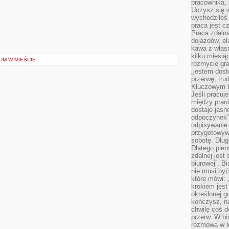
pracownika,
Uczysz się w
wychodziłeś 
praca jest c
Praca zdalna
dojazdów, el
kawa z włas
kilku miesią
M W MIEŚCIE
rozmycie gr
„jestem dost
przerwę, tru
Kluczowym b
Jeśli pracuj
między pran
dostaje jasne
odpoczynek”
odpisywanie 
przygotowyw
sobotę. Dług
Dlatego pie
zdalnej jest
biurowej”. B
nie musi być
które mówi: 
krokiem jest
określonej g
kończysz, na
chwilę coś d
przerw. W bi
rozmowa w k