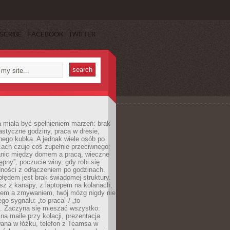
SCRIBE
FACEBOOK
TWITTER
 miała być spełnieniem marzeń: brak
astyczne godziny, praca w dresie,
nego kubka. A jednak wiele osób po
cach czuje coś zupełnie przeciwnego:
anic między domem a pracą, wieczne
ępny”, poczucie winy, gdy robi się
dności z odłączeniem po godzinach.
łędem jest brak świadomej struktury.
esz z kanapy, z laptopem na kolanach,
iem a zmywaniem, twój mózg nigdy nie
go sygnału: „to praca” / „to
. Zaczyna się mieszać wszystko:
na maile przy kolacji, prezentacja
ana w łóżku, telefon z Teamsa w