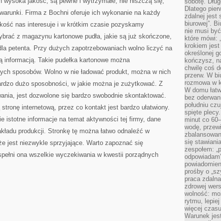
 wysoka jakość, są pewne i wytrzymałe, nie niszczą się,
sobotę. Dług
Dlatego pie
 warunki. Firma z Bochni oferuje ich wykonanie na każdy
zdalnej jest
biurowej”. B
kość nas interesuje i w krótkim czasie pozyskamy
nie musi być
brać z magazynu kartonowe pudła, jakie są już skończone,
które mówi: 
krokiem jest
 dla petenta. Przy dużych zapotrzebowaniach wolno liczyć na
określonej g
otną informacją. Takie pudełka kartonowe można
kończysz, na
chwilę coś d
nych sposobów. Wolno w nie ładować produkt, można w nich
przerw. W bi
rozmowa w k
ardzo dużo sposobności, w jakie można je zużytkować. Z
W domu łatwo
owania, jest dozwolone się bardzo swobodnie skontaktować.
bez oderwan
południu cz
tronę internetową, przez co kontakt jest bardzo ułatwiony.
spięte plecy
e istotne informacje na temat aktywności tej firmy, dane
minut co 60–
wodę, przewi
akładu produkcji. Stronkę tę można łatwo odnaleźć w
zbalansowane
się stawiani
że jest niezwykle sprzyjające. Warto zapoznać się
zespołem: „p
e spełni ona wszelkie wyczekiwania w kwestii porządnych
odpowiadam”
powiadomien
prośby o „sz
praca zdaln
zdrowej wers
wolność: mo
rytmu, lepie
więcej czasu
Warunek jest