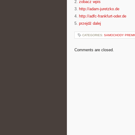
2.
zobacz wpis
3.
http://adam-juretzko.de
4.
http://adfc-frankfurt-oder.de
5.
przejdź dalej
CATEGORIES:
SAMOCHODY PREMIU
Comments are closed.