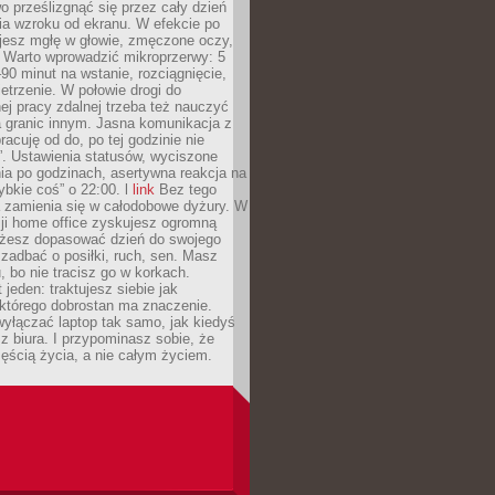
 prześlizgnąć się przez cały dzień
ia wzroku od ekranu. W efekcie po
ujesz mgłę w głowie, zmęczone oczy,
. Warto wprowadzić mikroprzerwy: 5
90 minut na wstanie, rozciągnięcie,
etrzenie. W połowie drogi do
j pracy zdalnej trzeba też nauczyć
a granic innym. Jasna komunikacja z
racuję od do, po tej godzinie nie
. Ustawienia statusów, wyciszone
ia po godzinach, asertywna reakcja na
ybkie coś” o 22:00. l
link
Bez tego
a zamienia się w całodobowe dyżury. W
ji home office zyskujesz ogromną
żesz dopasować dzień do swojego
j zadbać o posiłki, ruch, sen. Masz
, bo nie tracisz go w korkach.
 jeden: traktujesz siebie jak
 którego dobrostan ma znaczenie.
yłączać laptop tak samo, jak kiedyś
z biura. I przypominasz sobie, że
zęścią życia, a nie całym życiem.