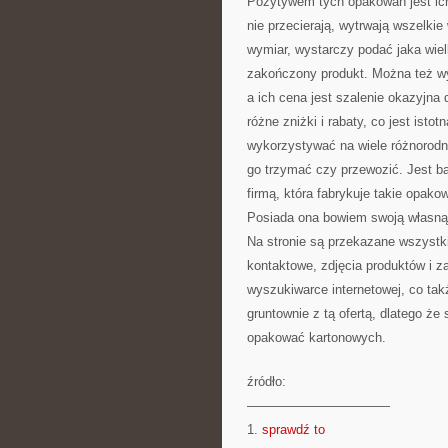
Pozytywem tych opakowań jest ich
nie przecierają, wytrwają wszelkie
wymiar, wystarczy podać jaka wiel
zakończony produkt. Można też wy
a ich cena jest szalenie okazyjna
różne zniżki i rabaty, co jest ist
wykorzystywać na wiele różnorod
go trzymać czy przewozić. Jest b
firmą, która fabrykuje takie opak
Posiada ona bowiem swoją własną s
Na stronie są przekazane wszystki
kontaktowe, zdjęcia produktów i z
wyszukiwarce internetowej, co tak
gruntownie z tą ofertą, dlatego ż
opakować kartonowych.
źródło:
———————————
1.
sprawdź to