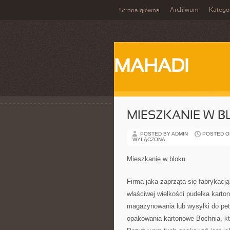
Archiwum
Katego
Strona główna
MAHADI
MIESZKANIE W 
POSTED BY ADMIN
POSTED ON 
WYŁĄCZONA
Mieszkanie w bloku
Firma jaka zaprząta się fabrykacj
właściwej wielkości pudełka kart
magazynowania lub wysyłki do pete
opakowania kartonowe Bochnia, któ