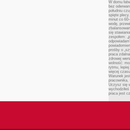
W domu łatwo
bez oderwan
południu cz
spięte plecy
minut co 60–
wodę, przewi
zbalansowane
się stawiani
zespołem: „p
odpowiadam”
powiadomien
prośby o „sz
praca zdaln
zdrowej wers
wolność: mo
rytmu, lepie
więcej czasu
Warunek jest
pracownika,
Uczysz się w
wychodziłeś 
praca jest c