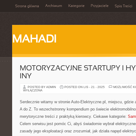
Archiwum
Kategorie
Przyjaciele
Strona główna
Spis Treści
MAHADI
MOTORYZACYJNE STARTUPY I HY
INY
POSTED BY ADMIN
POSTED ON LIS - 21 - 2025
MOŻLIWOŚĆ 
WYŁĄCZONA
Serdecznie witamy w stronie Auto-Elektryczne.pl, miejscu, gdzie 
A do Z. To wszechstronny kompendium po świecie elektromobilnoś
merytoryczne treści z praktyką kierowcy. Ciekawe kategorie:
Samo
Celem serwisu jest pomóc Ci, abyś świadomie wybrał elektryczneg
zasady jego eksploatacji oraz zrozumiał, jak działa napęd elektryc