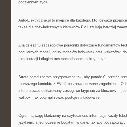
codziennym życiu.
Auto-Elektryczne.pl to miejsce dla każdego, kto rozważa przejści
także dla doświadczonych kierowców EV i szukają bardziej zaa
Znajdziesz tu szczegółowe poradniki dotyczące fundamentów techn
popularnych modeli, opisy rodzajów ładowarek oraz wskazówki do
eksploatacji i długich tras samochodem elektrycznym.
Strefa porad została przygotowana tak, aby pomóc Ci przejść prz
pierwszego kontaktu z EV aż po zaawansowane zagadnienia. Odkr
interpretować deklarowany zasięg, co kryje się za kluczowymi je
wallbox i jak optymalizować postoje na ładowanie.
Ogromną wagę kładziemy na użyteczność informacji. Każdy tekst
językiem, a jednocześnie bogatym w dane, tak aby początkujący ni