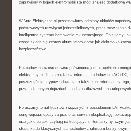
zaprawiony w bojach elektromobilista mógł znaleźć dodatkową wa
W Auto-Elektryczne.pl przedstawiamy odmiany układów napędowy
podstawowych rozwiązań jednossilnikowych, przez rozwiązania dw
inteligentne systemy hamowania rekuperacyjnego. Opisujemy, jak s
czego składa się zestaw akumulatorów oraz jak elektronika zarzą
bezpieczeństwo.
Rozbudowana część serwisu poświęcona jest uzupełnianiu energ
elektrycznych. Tutaj znajdziesz informacje o ładowaniu AC i DC, z
poszczególnych typów ładowania, a także konkretne case’y tego,
przy codziennych dojazdach i podczas dłuższych tras urlopowych
Poruszamy temat kosztów związanych z posiadaniem EV. Rozkła
cenę wejścia, opłaty za prąd oraz serwis i eksploatację, pokazu
oraz jakie pułapki czyhają na kupujących. Tłumaczymy, czym jes
stosunku do klasycznych samochodów z silnikiem benzynowym lu