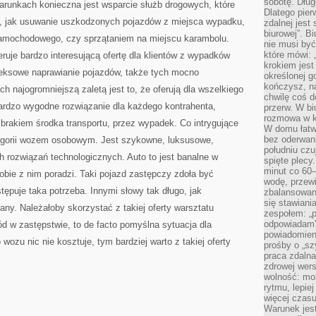
sobotę. Dług
runkach konieczna jest wsparcie służb drogowych, które
Dlatego pie
mi, jak usuwanie uszkodzonych pojazdów z miejsca wypadku,
zdalnej jest
biurowej”. B
samochodowego, czy sprzątaniem na miejscu karambolu.
nie musi być
które mówi: 
uje bardzo interesującą ofertę dla klientów z wypadków
krokiem jest
eksowe naprawianie pojazdów, także tych mocno
określonej g
kończysz, na
h najogromniejszą zaletą jest to, że oferują dla wszelkiego
chwilę coś d
ardzo wygodne rozwiązanie dla każdego kontrahenta,
przerw. W bi
rozmowa w k
brakiem środka transportu, przez wypadek. Co intrygujące
W domu łatwo
bez oderwan
tegorii wozem osobowym. Jest szykowne, luksusowe,
południu cz
rozwiązań technologicznych. Auto to jest banalne w
spięte plecy
minut co 60–
obie z nim poradzi. Taki pojazd zastępczy zdoła być
wodę, przewi
tępuje taka potrzeba. Innymi słowy tak długo, jak
zbalansowane
się stawiani
any. Należałoby skorzystać z takiej oferty warsztatu
zespołem: „p
odpowiadam”
w zastępstwie, to de facto pomyślna sytuacja dla
powiadomien
wozu nic nie kosztuje, tym bardziej warto z takiej oferty
prośby o „sz
praca zdaln
zdrowej wers
wolność: mo
rytmu, lepie
więcej czasu
Warunek jest