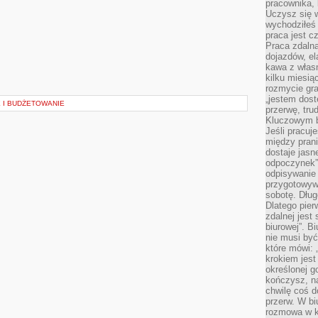
pracownika,
Uczysz się w
wychodziłeś 
praca jest c
Praca zdalna
dojazdów, el
kawa z włas
kilku miesią
rozmycie gr
„jestem dost
 I BUDŻETOWANIE
przerwę, tru
Kluczowym b
Jeśli pracuj
między pran
dostaje jasne
odpoczynek”
odpisywanie 
przygotowyw
sobotę. Dług
Dlatego pie
zdalnej jest
biurowej”. B
nie musi być
które mówi: 
krokiem jest
określonej g
kończysz, na
chwilę coś d
przerw. W bi
rozmowa w k