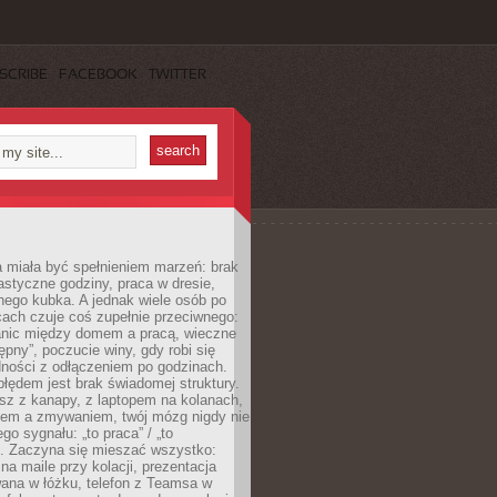
SCRIBE
FACEBOOK
TWITTER
 miała być spełnieniem marzeń: brak
astyczne godziny, praca w dresie,
nego kubka. A jednak wiele osób po
cach czuje coś zupełnie przeciwnego:
anic między domem a pracą, wieczne
ępny”, poczucie winy, gdy robi się
dności z odłączeniem po godzinach.
łędem jest brak świadomej struktury.
esz z kanapy, z laptopem na kolanach,
iem a zmywaniem, twój mózg nigdy nie
go sygnału: „to praca” / „to
. Zaczyna się mieszać wszystko:
na maile przy kolacji, prezentacja
ana w łóżku, telefon z Teamsa w