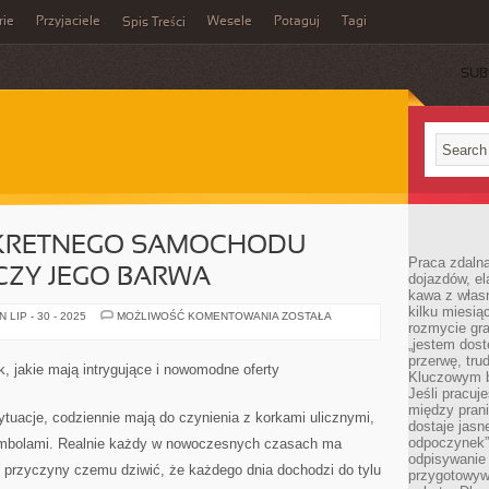
rie
Przyjaciele
Wesele
Potaguj
Tagi
Spis Treści
SUB
NKRETNEGO SAMOCHODU
Praca zdalna
CZY JEGO BARWA
dojazdów, el
kawa z włas
kilku miesią
O
LIP - 30 - 2025
MOŻLIWOŚĆ KOMENTOWANIA
ZOSTAŁA
rozmycie gr
URODZIE
KONKRETNEGO
„jestem dost
SAMOCHODU
przerwę, tru
NIEKIEDY
k, jakie mają intrygujące i nowomodne oferty
ŚWIADCZY
Kluczowym b
JEGO
Jeśli pracuj
BARWA
między pran
ytuacje, codziennie mają do czynienia z korkami ulicznymi,
dostaje jasne
odpoczynek”
rambolami. Realnie każdy w nowoczesnych czasach ma
odpisywanie 
j przyczyny czemu dziwić, że każdego dnia dochodzi do tylu
przygotowyw