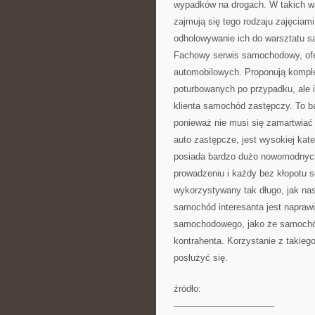
wypadków na drogach. W takich wa
zajmują się tego rodzaju zajęcia
odholowywanie ich do warsztatu 
Fachowy serwis samochodowy, ofer
automobilowych. Proponują kompl
poturbowanych po przypadku, ale ic
klienta samochód zastępczy. To b
ponieważ nie musi się zamartwiać 
auto zastępcze, jest wysokiej ka
posiada bardzo dużo nowomodnych 
prowadzeniu i każdy bez kłopotu s
wykorzystywany tak długo, jak nas
samochód interesanta jest naprawi
samochodowego, jako że samochód 
kontrahenta. Korzystanie z takiego 
posłużyć się.
źródło:
———————————