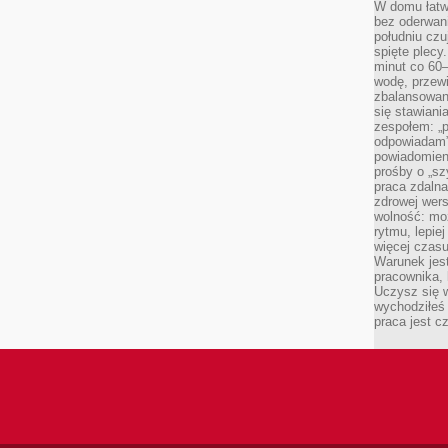
W domu łatwo
bez oderwan
południu cz
spięte plecy
minut co 60–
wodę, przewi
zbalansowane
się stawiani
zespołem: „p
odpowiadam”
powiadomien
prośby o „sz
praca zdaln
zdrowej wers
wolność: mo
rytmu, lepie
więcej czasu
Warunek jest
pracownika,
Uczysz się w
wychodziłeś 
praca jest c