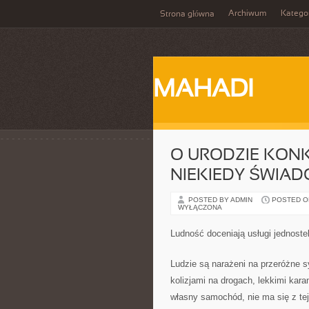
Archiwum
Katego
Strona główna
MAHADI
O URODZIE KO
NIEKIEDY ŚWIAD
POSTED BY ADMIN
POSTED ON 
WYŁĄCZONA
Ludność doceniają usługi jednoste
Ludzie są narażeni na przeróżne s
kolizjami na drogach, lekkimi ka
własny samochód, nie ma się z te