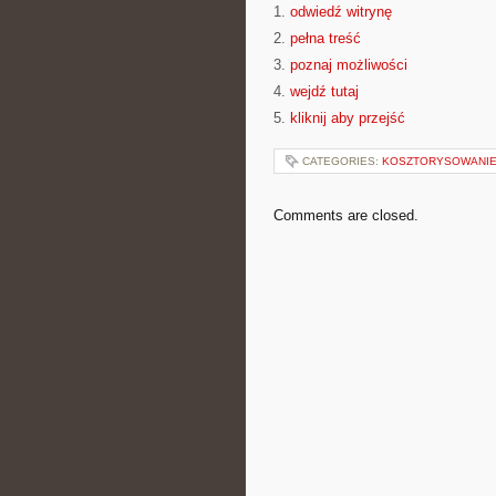
1.
odwiedź witrynę
2.
pełna treść
3.
poznaj możliwości
4.
wejdź tutaj
5.
kliknij aby przejść
CATEGORIES:
KOSZTORYSOWANIE
Comments are closed.