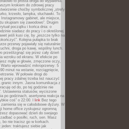
ofalowo to prosta droga do wypalenia.
rwszym krokiem do zdrowej pracy
 stworzenie choćby symbolicznej „strefy
iurko, krzesło, lampka, słuchawki. To
 Instagramowy gabinet, ale miejsce,
„tu skupiam się zawodowo”. Drugim
 rytuał początku i końca dnia: o
odzinie siadasz do pracy i o określonej
wet jeśli kusi cię, by „jeszcze tylko na
okończyć”. Kolejna pułapka to brak
urze przerwy pojawiały się naturalnie:
uchni, droga po kawę, wspólny lunch.
 prześlizgnąć się przez cały dzień
ia wzroku od ekranu. W efekcie po
ujesz mgłę w głowie, zmęczone oczy,
. Warto wprowadzić mikroprzerwy: 5
90 minut na wstanie, rozciągnięcie,
etrzenie. W połowie drogi do
j pracy zdalnej trzeba też nauczyć
a granic innym. Jasna komunikacja z
racuję od do, po tej godzinie nie
. Ustawienia statusów, wyciszone
ia po godzinach, asertywna reakcja na
ybkie coś” o 22:00. l
link
Bez tego
a zamienia się w całodobowe dyżury. W
ji home office zyskujesz ogromną
żesz dopasować dzień do swojego
j zadbać o posiłki, ruch, sen. Masz
, bo nie tracisz go w korkach.
 jeden: traktujesz siebie jak