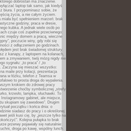
 którego dobrostan ma znaczenie.
yłączać laptop tak samo, jak kiedyś
z biura. I przypominasz sobie, że
zęścią życia, a nie całym życiem.
 miała być spełnieniem marzeń: brak
astyczne godziny, praca w dresie,
nego kubka. A jednak wiele osób po
cach czuje coś zupełnie przeciwnego:
anic między domem a pracą, wieczne
ępny”, poczucie winy, gdy robi się
dności z odłączeniem po godzinach.
łędem jest brak świadomej struktury.
esz z kanapy, z laptopem na kolanach,
iem a zmywaniem, twój mózg nigdy nie
go sygnału: „to praca” / „to
. Zaczyna się mieszać wszystko:
na maile przy kolacji, prezentacja
ana w łóżku, telefon z Teamsa w
ofalowo to prosta droga do wypalenia.
rwszym krokiem do zdrowej pracy
 stworzenie choćby symbolicznej „strefy
iurko, krzesło, lampka, słuchawki. To
 Instagramowy gabinet, ale miejsce,
„tu skupiam się zawodowo”. Drugim
 rytuał początku i końca dnia: o
odzinie siadasz do pracy i o określonej
wet jeśli kusi cię, by „jeszcze tylko na
okończyć”. Kolejna pułapka to brak
urze przerwy pojawiały się naturalnie:
uchni, droga po kawę, wspólny lunch.