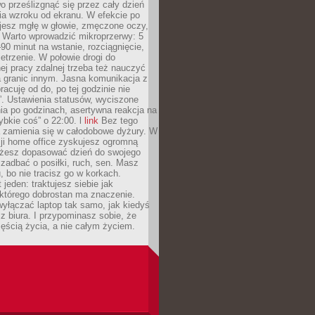
 prześlizgnąć się przez cały dzień
ia wzroku od ekranu. W efekcie po
ujesz mgłę w głowie, zmęczone oczy,
. Warto wprowadzić mikroprzerwy: 5
90 minut na wstanie, rozciągnięcie,
etrzenie. W połowie drogi do
j pracy zdalnej trzeba też nauczyć
a granic innym. Jasna komunikacja z
racuję od do, po tej godzinie nie
. Ustawienia statusów, wyciszone
ia po godzinach, asertywna reakcja na
ybkie coś” o 22:00. l
link
Bez tego
a zamienia się w całodobowe dyżury. W
ji home office zyskujesz ogromną
żesz dopasować dzień do swojego
j zadbać o posiłki, ruch, sen. Masz
, bo nie tracisz go w korkach.
 jeden: traktujesz siebie jak
 którego dobrostan ma znaczenie.
yłączać laptop tak samo, jak kiedyś
z biura. I przypominasz sobie, że
zęścią życia, a nie całym życiem.