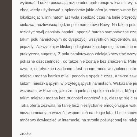
wybierać. Ludzie posiadają różnorodne preferencje w kwestii wyj
chcą wtedy użytkować z splendorów jakie oferują renomowane ho
lokalizacjach, inni natomiast wolą spędzać czas na łonie przyrody
ciekawą możliwością będzie pole namiotowe Rowy. Na takim pol
rozłożyć swój osobisty namiot i spędzić bardzo sympatyczne czas
takim polu namiotowym do dyspozycji wszystkich rezydentów, są t
pojazdy. Zazwyczaj w bliskiej odległości znajduje się jezioro lub 
praktyczną sugestią. Z pola namiotowego zdołają korzystać wszys
pokaźne oszczędności, co także nie zostaje bez znaczenia. Pol
czyste, estetyczne i zadbane. Jest na nim mnóstwo zieleni i ust
miejscu można bardzo mile i pogodnie spędzić czas, a także zaw
ludźmi mieszkającymi w przylegających namiotach. Wskazane jes
wczasami w Rowach, jako że to piękna i spokojna okolica, którą 
takim miejscu można bez trudności odprężyć się, ciesząc się cisz
Taka oferta zezwala na tanie lecz niesłychanie emocjonujące waka
niezapomnianych wrażeń i wspomnień na długie lata. O miejscow
mnóstwo dowiedzieć w Internecie, na stronie poświęconej tej mie
źródło: