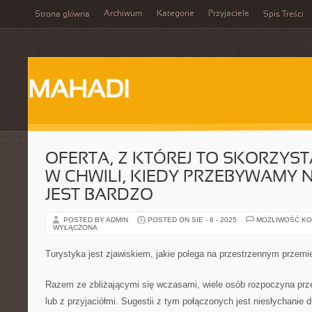
Archiwum
Kategorie
Przyjaciele
Strona główna
Spis Treści
MAHADI
OFERTA, Z KTÓREJ TO SKORZYS
W CHWILI, KIEDY PRZEBYWAMY
JEST BARDZO
POSTED BY ADMIN
POSTED ON SIE - 6 - 2025
MOŻLIWOŚĆ K
WYŁĄCZONA
Turystyka jest zjawiskiem, jakie polega na przestrzennym przemi
Razem ze zbliżającymi się wczasami, wiele osób rozpoczyna prz
lub z przyjaciółmi. Sugestii z tym połączonych jest niesłychanie 