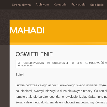
Archiwum
Kategorie
Przyjaciele
Strona główna
Spis Treści
MAHADI
OŚWIETLENIE
POSTED BY ADMIN
POSTED ON LIP - 19 - 2025
MOŻLIWOŚĆ 
WYŁĄCZONA
Ścieki
Ludzie podczas całego aspektu wiekowego swego istnienia, wymie
pokoleniami, tworzyli niezwykle dużo ciekawych rzeczy. Co ponie
tempie stały się bardzo legendarne rewolucjonizując świat, inne n
światła dziennego do dzisiaj dzień, chociaż na pewno są również