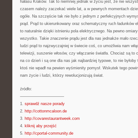
hałasu Kraków. Tak to niemniej jednak w życiu jest, że nie wszyst
czasem należy zaczekać wiele lat, a w pewnych momentach dzieł
ogóle. Na szczęście tak nie było z jednym z perfekcyjnych wymys
prąd. Prąd to ukierunkowany oraz schematyczny ruch ładunków ele
to naturalnie dzięki istnieniu pola elektrycznego. Na pewno omia
wszystko. Takie znaczenie prądu jest dla nas jednakże mało rzec
ludzi prąd to najzwyczajniej w świecie coś, co umożliwia nam włą
telewizji, suszenie włosów, czy włączanie światła. Chociaż są to
na co dzień i są one dla nas jak najbardziej typowe, to nie byłob
ktoś nie wpadł na pewien wyśmienity pomysł. Wskutek tego powin
nam życie i ludzi, którzy rewolucjonizują świat.
źródło:
———————————
1.
sprawdź nasze porady
2.
http://cottonmcaloon.de
3.
http://covarestaurantweek.com
4.
kliknij aby przejść
5.
http://cportal-community.de