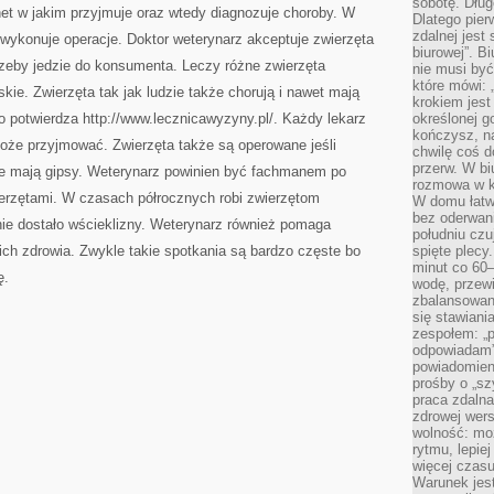
sobotę. Dług
SIĘ
et w jakim przyjmuje oraz wtedy diagnozuje choroby. W
NADZWYCZAJ
Dlatego pie
zdalnej jest
t wykonuje operacje. Doktor weterynarz akceptuje zwierzęta
biurowej”. B
trzeby jedzie do konsumenta. Leczy różne zwierzęta
nie musi być
które mówi: 
e. Zwierzęta tak jak ludzie także chorują i nawet mają
krokiem jest
o potwierdza http://www.lecznicawyzyny.pl/. Każdy lekarz
określonej g
kończysz, na
 może przyjmować. Zwierzęta także są operowane jeśli
chwilę coś d
przerw. W bi
ane mają gipsy. Weterynarz powinien być fachmanem po
rozmowa w k
erzętami. W czasach półrocznych robi zwierzętom
W domu łatwo
bez oderwan
nie dostało wścieklizny. Weterynarz również pomaga
południu cz
ch zdrowia. Zwykle takie spotkania są bardzo częste bo
spięte plecy
minut co 60–
ę.
wodę, przewi
zbalansowane
się stawiani
zespołem: „p
odpowiadam”
powiadomien
prośby o „sz
praca zdaln
zdrowej wers
wolność: mo
rytmu, lepie
więcej czasu
Warunek jest