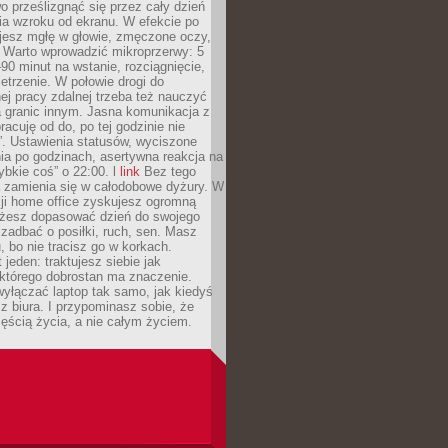
 prześlizgnąć się przez cały dzień
ia wzroku od ekranu. W efekcie po
ujesz mgłę w głowie, zmęczone oczy,
. Warto wprowadzić mikroprzerwy: 5
90 minut na wstanie, rozciągnięcie,
etrzenie. W połowie drogi do
j pracy zdalnej trzeba też nauczyć
a granic innym. Jasna komunikacja z
racuję od do, po tej godzinie nie
. Ustawienia statusów, wyciszone
ia po godzinach, asertywna reakcja na
ybkie coś” o 22:00. l
link
Bez tego
a zamienia się w całodobowe dyżury. W
ji home office zyskujesz ogromną
żesz dopasować dzień do swojego
j zadbać o posiłki, ruch, sen. Masz
, bo nie tracisz go w korkach.
 jeden: traktujesz siebie jak
 którego dobrostan ma znaczenie.
yłączać laptop tak samo, jak kiedyś
z biura. I przypominasz sobie, że
zęścią życia, a nie całym życiem.