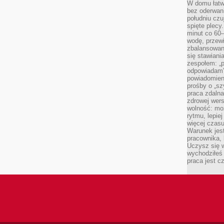
W domu łatwo
bez oderwan
południu cz
spięte plecy
minut co 60–
wodę, przewi
zbalansowane
się stawiani
zespołem: „p
odpowiadam”
powiadomien
prośby o „sz
praca zdaln
zdrowej wers
wolność: mo
rytmu, lepie
więcej czasu
Warunek jest
pracownika,
Uczysz się w
wychodziłeś 
praca jest c