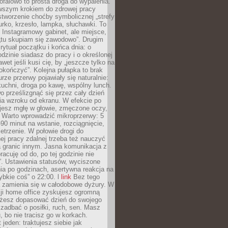
ofalowo to prosta droga do wypalenia.
rwszym krokiem do zdrowej pracy
 stworzenie choćby symbolicznej „strefy
iurko, krzesło, lampka, słuchawki. To
 Instagramowy gabinet, ale miejsce,
„tu skupiam się zawodowo”. Drugim
 rytuał początku i końca dnia: o
odzinie siadasz do pracy i o określonej
wet jeśli kusi cię, by „jeszcze tylko na
okończyć”. Kolejna pułapka to brak
urze przerwy pojawiały się naturalnie:
uchni, droga po kawę, wspólny lunch.
 prześlizgnąć się przez cały dzień
ia wzroku od ekranu. W efekcie po
ujesz mgłę w głowie, zmęczone oczy,
. Warto wprowadzić mikroprzerwy: 5
90 minut na wstanie, rozciągnięcie,
etrzenie. W połowie drogi do
j pracy zdalnej trzeba też nauczyć
a granic innym. Jasna komunikacja z
racuję od do, po tej godzinie nie
. Ustawienia statusów, wyciszone
ia po godzinach, asertywna reakcja na
ybkie coś” o 22:00. l
link
Bez tego
a zamienia się w całodobowe dyżury. W
ji home office zyskujesz ogromną
żesz dopasować dzień do swojego
j zadbać o posiłki, ruch, sen. Masz
, bo nie tracisz go w korkach.
 jeden: traktujesz siebie jak