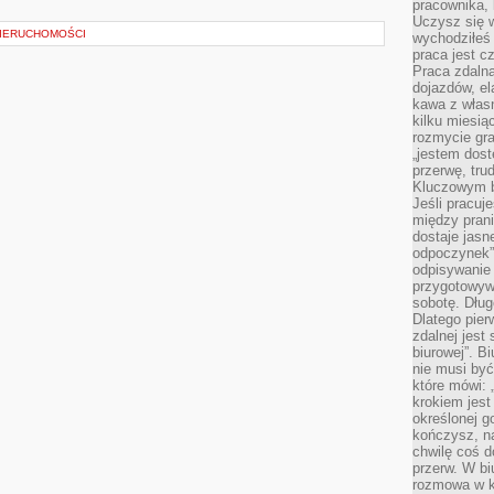
pracownika,
Uczysz się w
NIERUCHOMOŚCI
wychodziłeś 
praca jest c
Praca zdalna
dojazdów, el
kawa z włas
kilku miesią
rozmycie gr
„jestem dost
przerwę, tru
Kluczowym b
Jeśli pracuj
między pran
dostaje jasne
odpoczynek”
odpisywanie 
przygotowyw
sobotę. Dług
Dlatego pie
zdalnej jest
biurowej”. B
nie musi być
które mówi: 
krokiem jest
określonej g
kończysz, na
chwilę coś d
przerw. W bi
rozmowa w k