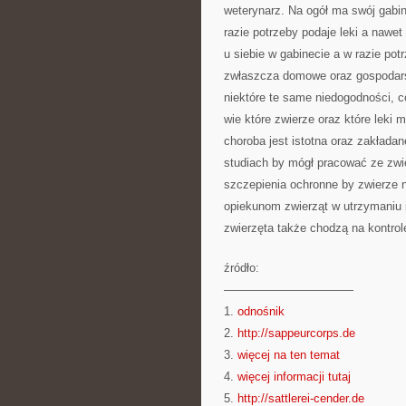
weterynarz. Na ogół ma swój gabin
razie potrzeby podaje leki a nawe
u siebie w gabinecie a w razie po
zwłaszcza domowe oraz gospodarski
niektóre te same niedogodności, c
wie które zwierze oraz które leki
choroba jest istotna oraz zakład
studiach by mógł pracować ze zwi
szczepienia ochronne by zwierze 
opiekunom zwierząt w utrzymaniu i
zwierzęta także chodzą na kontrol
źródło:
———————————
1.
odnośnik
2.
http://sappeurcorps.de
3.
więcej na ten temat
4.
więcej informacji tutaj
5.
http://sattlerei-cender.de