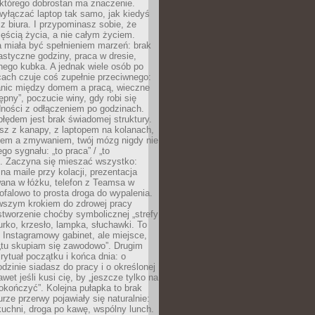
 którego dobrostan ma znaczenie.
yłączać laptop tak samo, jak kiedyś
z biura. I przypominasz sobie, że
zęścią życia, a nie całym życiem.
 miała być spełnieniem marzeń: brak
astyczne godziny, praca w dresie,
nego kubka. A jednak wiele osób po
cach czuje coś zupełnie przeciwnego:
anic między domem a pracą, wieczne
ępny”, poczucie winy, gdy robi się
dności z odłączeniem po godzinach.
łędem jest brak świadomej struktury.
esz z kanapy, z laptopem na kolanach,
iem a zmywaniem, twój mózg nigdy nie
go sygnału: „to praca” / „to
. Zaczyna się mieszać wszystko:
na maile przy kolacji, prezentacja
ana w łóżku, telefon z Teamsa w
ofalowo to prosta droga do wypalenia.
rwszym krokiem do zdrowej pracy
 stworzenie choćby symbolicznej „strefy
iurko, krzesło, lampka, słuchawki. To
 Instagramowy gabinet, ale miejsce,
„tu skupiam się zawodowo”. Drugim
 rytuał początku i końca dnia: o
odzinie siadasz do pracy i o określonej
wet jeśli kusi cię, by „jeszcze tylko na
okończyć”. Kolejna pułapka to brak
urze przerwy pojawiały się naturalnie:
uchni, droga po kawę, wspólny lunch.