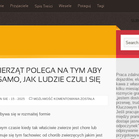
rie
Przyjaciele
Wesele
Potaguj
Tagi
Spis Treści
SUB
IERZĄT POLEGA NA TYM ABY
Praca zdalna
AMO, JAK LUDZIE CZULI SIĘ
dojazdów, el
kawa z włas
kilku miesią
rozmycie gr
„jestem dost
PIELĘGNACJA
SIE - 15 - 2025
MOŻLIWOŚĆ KOMENTOWANIA
ZOSTAŁA
ZWIERZĄT
przerwę, tru
POLEGA
Kluczowym b
NA
Jeśli pracuj
TYM
dbywa się w rozmaitej formie
ABY
między pran
ZWIERZĘTA
dostaje jasne
TAK
odpoczynek”
SAMO,
ym czasie kiedy tak właściwie zwierze jest chore lub
JAK
odpisywanie 
LUDZIE
muje się tym fachowiec od chorób zwierzęcych jakim jest
przygotowyw
CZULI