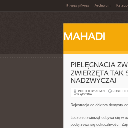
Archiwum
Katego
Strona główna
MAHADI
PIELĘGNACJA ZW
ZWIERZĘTA TAK S
NADZWYCZAJ
POSTED BY ADMIN
POSTED ON 
WYŁĄCZONA
Rejestracja do doktora dentysty o
Leczenie zwierząt odbywa się w ow
podejrzewa się dokuczliwości. Zaj