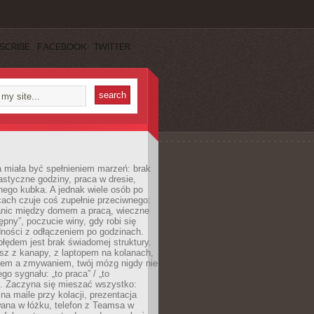
SCRIBE
FACEBOOK
TWITTER
 miała być spełnieniem marzeń: brak
astyczne godziny, praca w dresie,
nego kubka. A jednak wiele osób po
cach czuje coś zupełnie przeciwnego:
anic między domem a pracą, wieczne
ępny”, poczucie winy, gdy robi się
dności z odłączeniem po godzinach.
łędem jest brak świadomej struktury.
esz z kanapy, z laptopem na kolanach,
iem a zmywaniem, twój mózg nigdy nie
go sygnału: „to praca” / „to
. Zaczyna się mieszać wszystko:
na maile przy kolacji, prezentacja
ana w łóżku, telefon z Teamsa w