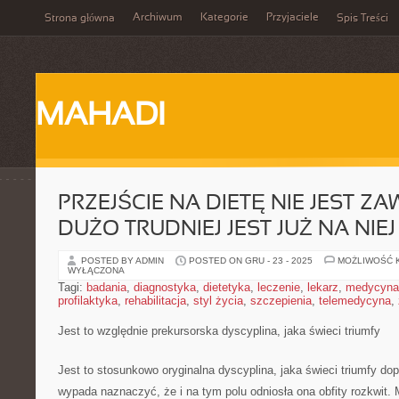
Archiwum
Kategorie
Przyjaciele
Strona główna
Spis Treści
MAHADI
PRZEJŚCIE NA DIETĘ NIE JEST ZA
DUŻO TRUDNIEJ JEST JUŻ NA NI
POSTED BY ADMIN
POSTED ON GRU - 23 - 2025
MOŻLIWOŚĆ 
WYŁĄCZONA
Tagi:
badania
,
diagnostyka
,
dietetyka
,
leczenie
,
lekarz
,
medycyna
profilaktyka
,
rehabilitacja
,
styl życia
,
szczepienia
,
telemedycyna
,
Jest to względnie prekursorska dyscyplina, jaka świeci triumfy
Jest to stosunkowo oryginalna dyscyplina, jaka świeci triumfy dopi
wypada naznaczyć, że i na tym polu odniosła ona obfity rozkwit