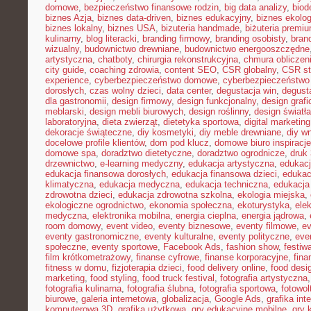
domowe
,
bezpieczeństwo finansowe rodzin
,
big data analizy
,
biod
biznes Azja
,
biznes data-driven
,
biznes edukacyjny
,
biznes ekolo
biznes lokalny
,
biznes USA
,
bizuteria handmade
,
biżuteria premi
kulinarny
,
blog literacki
,
branding firmowy
,
branding osobisty
,
brand
wizualny
,
budownictwo drewniane
,
budownictwo energooszczędne
artystyczna
,
chatboty
,
chirurgia rekonstrukcyjna
,
chmura obliczen
city guide
,
coaching zdrowia
,
content SEO
,
CSR globalny
,
CSR st
experience
,
cyberbezpieczeństwo domowe
,
cyberbezpieczeństwo
dorosłych
,
czas wolny dzieci
,
data center
,
degustacja win
,
degust
dla gastronomii
,
design firmowy
,
design funkcjonalny
,
design grafi
meblarski
,
design mebli biurowych
,
design roślinny
,
design światła
laboratoryjna
,
dieta zwierząt
,
dietetyka sportowa
,
digital marketing
dekoracje świąteczne
,
diy kosmetyki
,
diy meble drewniane
,
diy w
docelowe profile klientów
,
dom pod klucz
,
domowe biuro inspiracje
domowe spa
,
doradztwo dietetyczne
,
doradztwo ogrodnicze
,
druk
drzewnictwo
,
e-learning medyczny
,
edukacja artystyczna
,
edukacj
edukacja finansowa dorosłych
,
edukacja finansowa dzieci
,
edukac
klimatyczna
,
edukacja medyczna
,
edukacja techniczna
,
edukacj
zdrowotna dzieci
,
edukacja zdrowotna szkolna
,
ekologia miejska
,
ekologiczne ogrodnictwo
,
ekonomia społeczna
,
ekoturystyka
,
ele
medyczna
,
elektronika mobilna
,
energia cieplna
,
energia jądrowa
,
room domowy
,
event video
,
eventy biznesowe
,
eventy filmowe
,
ev
eventy gastronomiczne
,
eventy kulturalne
,
eventy polityczne
,
eve
społeczne
,
eventy sportowe
,
Facebook Ads
,
fashion show
,
festiw
film krótkometrażowy
,
finanse cyfrowe
,
finanse korporacyjne
,
fina
fitness w domu
,
fizjoterapia dzieci
,
food delivery online
,
food desi
marketing
,
food styling
,
food truck festival
,
fotografia artystyczna
fotografia kulinarna
,
fotografia ślubna
,
fotografia sportowa
,
fotowol
biurowe
,
galeria internetowa
,
globalizacja
,
Google Ads
,
grafika int
komputerowa 3D
,
grafika użytkowa
,
gry edukacyjne mobilne
,
gry 