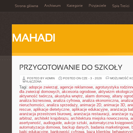
Archiwum
Kategorie
Przyjaciele
Strona główna
Spis Treści
MAHADI
PRZYGOTOWANIE DO SZKOŁY
POSTED BY ADMIN
POSTED ON CZE - 3 - 2026
MOŻLIWOŚĆ K
WYŁĄCZONA
Tagi:
adopcje zwierząt
,
agencje reklamowe
,
agroturystyka rodzinn
dla zwierząt domowych
,
akcesoria ogrodowe
,
aktywizm ekologicz
aktywność twórcza
,
akustyka wnętrz
,
alarm domowy
,
altany ogro
analiza biznesowa
,
analiza cyfrowa
,
analiza ekonomiczna
,
analiz
nieruchomości
,
analiza sprzedaży
,
animacje 2D
,
animacje 3D
,
an
rescue
,
aplikacje dietetyczne
,
aplikacje edukacyjne
,
aranżacja ba
aranżacja przestrzeni biurowej
,
aranżacja restauracji
,
aranżacje sy
arbitraż
,
architekt krajobrazu
,
architektura miejska nowoczesna
,
a
asertywność
,
audioguide
,
aukcje sztuki
,
automatyczna księgowo
automatyzacja domowa
,
backup danych
,
badania marketingowe
,
bajki edukacyjne
,
bankowość cyfrowa
,
baza klientów
,
behawiorys