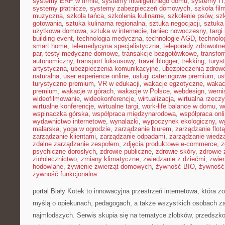
systemy ERP w firmie
,
systemy inteligentnego domu
,
systemy IT
systemy płatnicze
,
systemy zabezpieczeń domowych
,
szkoła fil
muzyczna
,
szkoła tańca
,
szkolenia kulinarne
,
szkolenie psów
,
szk
gotowania
,
sztuka kulinarna regionalna
,
sztuka negocjacji
,
sztuka
użytkowa domowa
,
sztuka w internecie
,
taniec nowoczesny
,
targi
building event
,
technologia medyczna
,
technologie AGD
,
technolo
smart home
,
telemedycyna specjalistyczna
,
teleporady zdrowotne
par
,
testy medyczne domowe
,
transakcje bezgotówkowe
,
transfo
autonomiczny
,
transport luksusowy
,
travel blogger
,
trekking
,
turys
artystyczna
,
ubezpieczenia komunikacyjne
,
ubezpieczenia zdrow
naturalna
,
user experience online
,
usługi cateringowe premium
,
us
turystyczne premium
,
VR w edukacji
,
wakacje egzotyczne
,
wakac
premium
,
wakacje w górach
,
wakacje w Polsce
,
webdesign
,
werni
wideofilmowanie
,
wideokonferencje
,
wirtualizacja
,
wirtualna rzecz
wirtualne konferencje
,
wirtualne targi
,
work-life balance w domu
,
w
wspinaczka górska
,
współpraca międzynarodowa
,
współpraca onl
wydawnictwo internetowe
,
wynalazki
,
wypoczynek ekologiczny
,
w
malarska
,
yoga w ogrodzie
,
zarządzanie biurem
,
zarządzanie flotą
zarządzanie klientami
,
zarządzanie odpadami
,
zarządzanie wiedz
zdalne zarządzanie zespołem
,
zdjęcia produktowe e-commerce
,
z
psychiczne dorosłych
,
zdrowie publiczne
,
zdrowie skóry
,
zdrowie 
ziołolecznictwo
,
zmiany klimatyczne
,
zwiedzanie z dziećmi
,
zwie
hodowlane
,
żywienie zwierząt domowych
,
żywność BIO
,
żywność 
żywność funkcjonalna
portal Biały Kotek to innowacyjna przestrzeń internetowa, która z
myślą o opiekunach, pedagogach, a także wszystkich osobach z
najmłodszych. Serwis skupia się na tematyce żłobków, przedszko