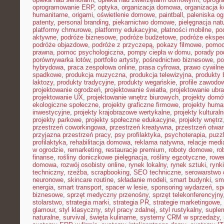
oprogramowanie ERP
,
optyka
,
organizacja domowa
,
organizacja k
humanitarne
,
origami
,
oświetlenie domowe
,
paintball
,
paleniska o
patenty
,
personal branding
,
piekarnictwo domowe
,
pielęgnacja nat
platformy chmurowe
,
platformy edukacyjne
,
płatności mobilne
,
po
aktywne
,
podróże biznesowe
,
podróże budżetowe
,
podróże ekspe
podróże objazdowe
,
podróże z przyczepą
,
pokazy filmowe
,
pomoc
prawna
,
pomoc psychologiczna
,
pompy ciepła w domu
,
porady p
porównywarka lotów
,
portfolio artysty
,
pośrednictwo biznesowe
,
po
hybrydowa
,
praca zespołowa online
,
prasa cyfrowa
,
prawo cywiln
spadkowe
,
produkcja muzyczna
,
produkcja telewizyjna
,
produkty 
laktozy
,
produkty tradycyjne
,
produkty wegańskie
,
profile zawodo
projektowanie ogrodzeń
,
projektowanie światła
,
projektowanie ubr
projektowanie UX
,
projektowanie wnętrz biurowych
,
projekty dom
ekologiczne społeczne
,
projekty graficzne firmowe
,
projekty huma
inwestycyjne
,
projekty krajobrazowe wertykalne
,
projekty kultural
projekty parkowe
,
projekty społeczne edukacyjne
,
projekty wnętrz
przestrzeń coworkingowa
,
przestrzeń kreatywna
,
przestrzeń otwar
przyjazna przestrzeń pracy
,
psy profilaktyka
,
psychoterapia
,
puzz
profilaktyka
,
rehabilitacja domowa
,
reklama natywna
,
relacje medi
w ogrodzie
,
remarketing
,
restauracje premium
,
roboty domowe
,
ro
finanse
,
rośliny doniczkowe pielęgnacja
,
rośliny egzotyczne
,
rowe
domowa
,
rozwój osobisty online
,
rynek lokalny
,
rynek sztuki
,
rynk
techniczny
,
rzeźba
,
scrapbooking
,
SEO techniczne
,
serowarstwo
neuronowe
,
skincare routine
,
składanie modeli
,
smart budynki
,
sma
energia
,
smart transport
,
spacer w lesie
,
sponsoring wydarzeń
,
sp
biznesowe
,
sprzęt medyczny przenośny
,
sprzęt telekonferencyjny
stolarstwo
,
strategia marki
,
strategia PR
,
strategie marketingowe
,
glamour
,
styl klasyczny
,
styl pracy zdalnej
,
styl rustykalny
,
suplem
naturalne
,
survival
,
święta kulinarne
,
systemy CRM w sprzedaży
,