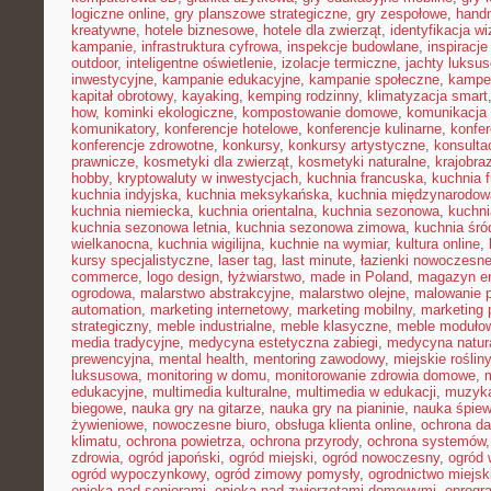
logiczne online
,
gry planszowe strategiczne
,
gry zespołowe
,
hand
kreatywne
,
hotele biznesowe
,
hotele dla zwierząt
,
identyfikacja w
kampanie
,
infrastruktura cyfrowa
,
inspekcje budowlane
,
inspiracje
outdoor
,
inteligentne oświetlenie
,
izolacje termiczne
,
jachty luksu
inwestycyjne
,
kampanie edukacyjne
,
kampanie społeczne
,
kampe
kapitał obrotowy
,
kayaking
,
kemping rodzinny
,
klimatyzacja smart
how
,
kominki ekologiczne
,
kompostowanie domowe
,
komunikacja 
komunikatory
,
konferencje hotelowe
,
konferencje kulinarne
,
konfe
konferencje zdrowotne
,
konkursy
,
konkursy artystyczne
,
konsulta
prawnicze
,
kosmetyki dla zwierząt
,
kosmetyki naturalne
,
krajobra
hobby
,
kryptowaluty w inwestycjach
,
kuchnia francuska
,
kuchnia f
kuchnia indyjska
,
kuchnia meksykańska
,
kuchnia międzynarodow
kuchnia niemiecka
,
kuchnia orientalna
,
kuchnia sezonowa
,
kuchni
kuchnia sezonowa letnia
,
kuchnia sezonowa zimowa
,
kuchnia śr
wielkanocna
,
kuchnia wigilijna
,
kuchnie na wymiar
,
kultura online
,
kursy specjalistyczne
,
laser tag
,
last minute
,
łazienki nowoczesn
commerce
,
logo design
,
łyżwiarstwo
,
made in Poland
,
magazyn en
ogrodowa
,
malarstwo abstrakcyjne
,
malarstwo olejne
,
malowanie 
automation
,
marketing internetowy
,
marketing mobilny
,
marketing 
strategiczny
,
meble industrialne
,
meble klasyczne
,
meble moduło
media tradycyjne
,
medycyna estetyczna zabiegi
,
medycyna natur
prewencyjna
,
mental health
,
mentoring zawodowy
,
miejskie rośliny
luksusowa
,
monitoring w domu
,
monitorowanie zdrowia domowe
,
edukacyjne
,
multimedia kulturalne
,
multimedia w edukacji
,
muzyka
biegowe
,
nauka gry na gitarze
,
nauka gry na pianinie
,
nauka śpie
żywieniowe
,
nowoczesne biuro
,
obsługa klienta online
,
ochrona d
klimatu
,
ochrona powietrza
,
ochrona przyrody
,
ochrona systemów
zdrowia
,
ogród japoński
,
ogród miejski
,
ogród nowoczesny
,
ogród 
ogród wypoczynkowy
,
ogród zimowy pomysły
,
ogrodnictwo miejsk
opieka nad seniorami
,
opieka nad zwierzętami domowymi
,
oprogr