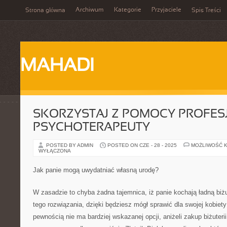
Archiwum
Kategorie
Przyjaciele
Strona główna
Spis Treści
MAHADI
SKORZYSTAJ Z POMOCY PROFE
PSYCHOTERAPEUTY
POSTED BY ADMIN
POSTED ON CZE - 28 - 2025
MOŻLIWOŚĆ 
WYŁĄCZONA
Jak panie mogą uwydatniać własną urodę?
W zasadzie to chyba żadna tajemnica, iż panie kochają ładną biżut
tego rozwiązania, dzięki będziesz mógł sprawić dla swojej kobiety
pewnością nie ma bardziej wskazanej opcji, aniżeli zakup biżuter