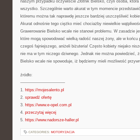
naszym przypadku oczywiście Złotnik Bielsko, czyli osoba, która 
wszystko. Szczególnie warto akurat w tym momencie przedstawić
któremu można tak naprawdę jeszcze bardziej uszczęśliwić kobie
Akurat odnośnie tego ciężko mieć chociażby niewielkie wątpliwoś
Grawerowanie Bielsko wcale nie stanowi problemu. W zasadzie je
które mogą spowodować wielką radość naszej żony, ale w końcu p
czegoś fajniejszego, aniżeli biżuteria! Często kobiety niejako nisz
nie ma w tym niczego dziwnego. Jednak nie można powiedzieć, że
Bielsko wcale nie spowoduje, iż będziemy mieli możliwość przywróc
źródło:
———————————
1.
https://mojesalento.pl
2.
sprawdź ofertę
3.
https://www.e-opel.com.pl
4.
przeczytaj więcej
5.
https://www.nadorsze-haller.pl
CATEGORIES:
MOTORYZACJA