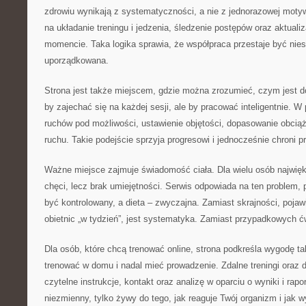
zdrowiu wynikają z systematyczności, a nie z jednorazowej motyw
na układanie treningu i jedzenia, śledzenie postępów oraz aktual
momencie. Taka logika sprawia, że współpraca przestaje być niesp
uporządkowana.
Strona jest także miejscem, gdzie można zrozumieć, czym jest dob
by zajechać się na każdej sesji, ale by pracować inteligentnie. W
ruchów pod możliwości, ustawienie objętości, dopasowanie obciąże
ruchu. Takie podejście sprzyja progresowi i jednocześnie chroni p
Ważne miejsce zajmuje świadomość ciała. Dla wielu osób najwięks
chęci, lecz brak umiejętności. Serwis odpowiada na ten problem,
być kontrolowany, a dieta – zwyczajna. Zamiast skrajności, poja
obietnic „w tydzień”, jest systematyka. Zamiast przypadkowych ć
Dla osób, które chcą trenować online, strona podkreśla wygodę t
trenować w domu i nadal mieć prowadzenie. Zdalne treningi oraz d
czytelne instrukcje, kontakt oraz analizę w oparciu o wyniki i rapor
niezmienny, tylko żywy do tego, jak reaguje Twój organizm i jak 