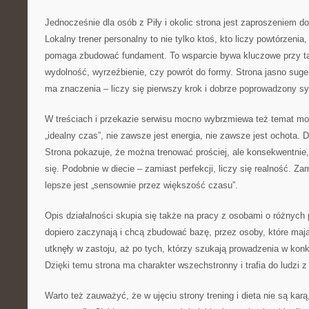
Jednocześnie dla osób z Piły i okolic strona jest zaproszeniem do
Lokalny trener personalny to nie tylko ktoś, kto liczy powtórzenia,
pomaga zbudować fundament. To wsparcie bywa kluczowe przy ta
wydolność, wyrzeźbienie, czy powrót do formy. Strona jasno suge
ma znaczenia – liczy się pierwszy krok i dobrze poprowadzony s
W treściach i przekazie serwisu mocno wybrzmiewa też temat mot
„idealny czas”, nie zawsze jest energia, nie zawsze jest ochota. 
Strona pokazuje, że można trenować prościej, ale konsekwentnie,
się. Podobnie w diecie – zamiast perfekcji, liczy się realność. Za
lepsze jest „sensownie przez większość czasu”.
Opis działalności skupia się także na pracy z osobami o różnych 
dopiero zaczynają i chcą zbudować bazę, przez osoby, które mają
utknęły w zastoju, aż po tych, którzy szukają prowadzenia w konk
Dzięki temu strona ma charakter wszechstronny i trafia do ludzi 
Warto też zauważyć, że w ujęciu strony trening i dieta nie są karą