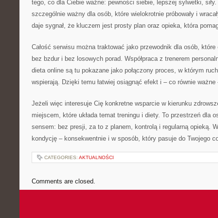
tego, co dla Ciebie ważne: pewności siebie, lepszej sylwetki, siły.
szczególnie ważny dla osób, które wielokrotnie próbowały i wraca
daje sygnał, że kluczem jest prosty plan oraz opieka, która poma
Całość serwisu można traktować jako przewodnik dla osób, które
bez bzdur i bez losowych porad. Współpraca z trenerem personalny
dieta online są tu pokazane jako połączony proces, w którym ruch
wspierają. Dzięki temu łatwiej osiągnąć efekt i – co równie ważne
Jeżeli więc interesuje Cię konkretne wsparcie w kierunku zdrowsze
miejscem, które układa temat treningu i diety. To przestrzeń dla o
sensem: bez presji, za to z planem, kontrolą i regularną opieką. W
kondycję – konsekwentnie i w sposób, który pasuje do Twojego c
CATEGORIES:
AKTUALNOŚCI
Comments are closed.