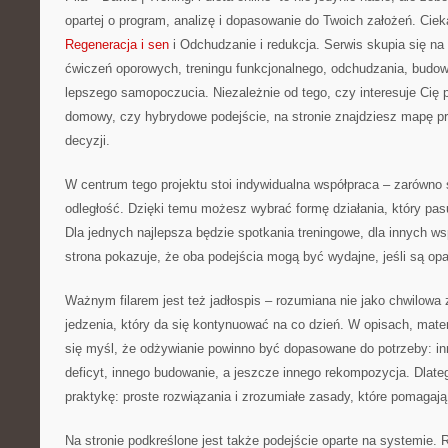
opartej o program, analizę i dopasowanie do Twoich założeń. Ciek
Regeneracja i sen
i Odchudzanie i redukcja. Serwis skupia się na 
ćwiczeń oporowych, treningu funkcjonalnego, odchudzania, budo
lepszego samopoczucia. Niezależnie od tego, czy interesuje Cię pl
domowy, czy hybrydowe podejście, na stronie znajdziesz mapę 
decyzji.
W centrum tego projektu stoi indywidualna współpraca – zarówno st
odległość. Dzięki temu możesz wybrać formę działania, który pas
Dla jednych najlepsza będzie spotkania treningowe, dla innych ws
strona pokazuje, że oba podejścia mogą być wydajne, jeśli są opa
Ważnym filarem jest też jadłospis – rozumiana nie jako chwilowa
jedzenia, który da się kontynuować na co dzień. W opisach, materi
się myśl, że odżywianie powinno być dopasowane do potrzeby: 
deficyt, innego budowanie, a jeszcze innego rekompozycja. Dlateg
praktykę: proste rozwiązania i zrozumiałe zasady, które pomagają
Na stronie podkreślone jest także podejście oparte na systemie. R