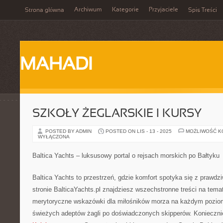
Archiwum
Kategorie
Przyjaciele
Strona główna
Spis Treści
MAHADI
SZKOŁY ŻEGLARSKIE I KURSY
POSTED BY ADMIN
POSTED ON LIS - 13 - 2025
MOŻLIWOŚĆ 
WYŁĄCZONA
Baltica Yachts – luksusowy portal o rejsach morskich po Bałtyku
Baltica Yachts to przestrzeń, gdzie komfort spotyka się z prawdz
stronie BalticaYachts.pl znajdziesz wszechstronne treści na temat
merytoryczne wskazówki dla miłośników morza na każdym pozio
świeżych adeptów żagli po doświadczonych skipperów. Koniecznie